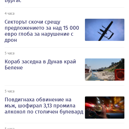
Бургас
4 часа
Секторът скочи срещу
предложението за над 15 000
евро глоба за нарушение с
дрон
5 часа
Кораб заседна в Дунав край
Белене
5 часа
Повдигнаха обвинение на
мъж, шофирал 3,13 промила
алкохол по столичен булевард
5 часа