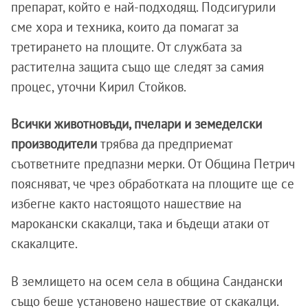
препарат, който е най-подходящ. Подсигурили
сме хора и техника, които да помагат за
третирането на площите. От службата за
растителна защита също ще следят за самия
процес, уточни Кирил Стойков.
Всички животновъди, пчелари и земеделски
производители
трябва да предприемат
съответните предпазни мерки. От Община Петрич
поясняват, че чрез обработката на площите ще се
избегне както настоящото нашествие на
марокански скакалци, така и бъдещи атаки от
скакалците.
В землището на осем села в община Сандански
също беше установено нашествие от скакалци.