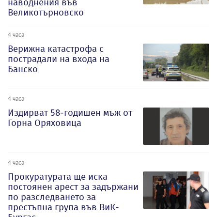
наводнения във
Великотърновско
4 часа
Верижна катастрофа с
пострадали на входа на
Банско
4 часа
Издирват 58-годишен мъж от
Горна Оряховица
4 часа
Прокуратурата ще иска
постоянен арест за задържани
по разследването за
престъпна група във ВиК-