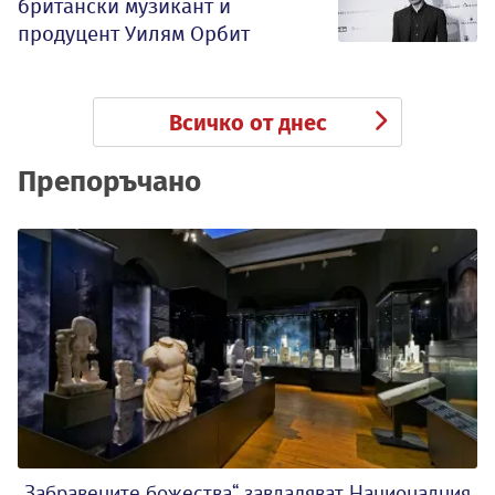
британски музикант и
продуцент Уилям Орбит
Всичко от днес
Препоръчано
„Забравените божества“ завладяват Националния