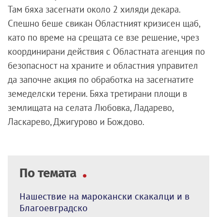
Там бяха засегнати около 2 хиляди декара.
Спешно беше свикан Областният кризисен щаб,
като по време на срещата се взе решение, чрез
координирани действия с Областната агенция по
безопасност на храните и областния управител
да започне акция по обработка на засегнатите
земеделски терени. Бяха третирани площи в
землищата на селата Любовка, Ладарево,
Ласкарево, Джигурово и Бождово.
По темата
Нашествие на марокански скакалци и в
Благоевградско