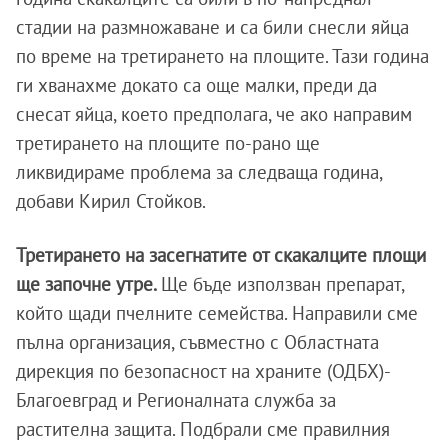
стадии на размножаване и са били снесли яйца
по време на третирането на площите. Тази година
ги хванахме докато са още малки, преди да
снесат яйца, което предполага, че ако направим
третирането на площите по-рано ще
ликвидираме проблема за следваща година,
добави Кирил Стойков.
Третирането на засегнатите от скакалците площи
ще започне утре.
Ще бъде използван препарат,
който щади пчелните семейства. Направили сме
пълна организация, съвместно с Областната
дирекция по безопасност на храните (ОДБХ)-
Благоевград и Регионалната служба за
растителна защита. Подбрали сме правилния