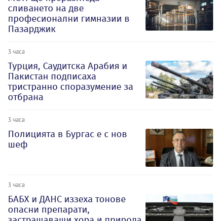
сливането на две
професионални гимназии в
Пазарджик
3 часа
Турция, Саудитска Арабия и
Пакистан подписаха
тристранно споразумение за
отбрана
3 часа
Полицията в Бургас е с нов
шеф
3 часа
БАБХ и ДАНС иззеха тонове
опасни препарати,
застрашаващи хора и природа