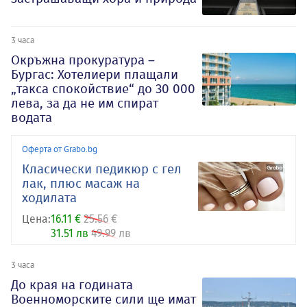
3 часа
Окръжна прокуратура –
Бургас: Хотелиери плащали
„такса спокойствие“ до 30 000
лева, за да не им спират
водата
Оферта от Grabo.bg
Класически педикюр с гел
лак, плюс масаж на
ходилата
Цена:
16.11 €
25.56 €
31.51 лв
49.99 лв
3 часа
До края на годината
Военноморските сили ще имат