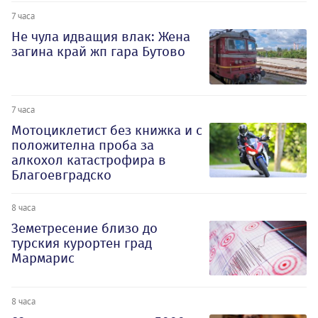
7 часа
Не чула идващия влак: Жена
загина край жп гара Бутово
7 часа
Мотоциклетист без книжка и с
положителна проба за
алкохол катастрофира в
Благоевградско
8 часа
Земетресение близо до
турския курортен град
Мармарис
8 часа