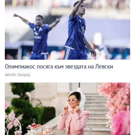
Олимпиакос посяга към звездата на Левски
NetInfo - Gong.bg