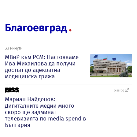
Благоевград
33 минути
МВнР към РСМ: Настояваме
Ива Михаилова да получи
достъп до адекватна
медицинска грижа
biss.bg
Мариан Найденов:
Дигиталните медии много
скоро ще задминат
телевизията по media spend в
България