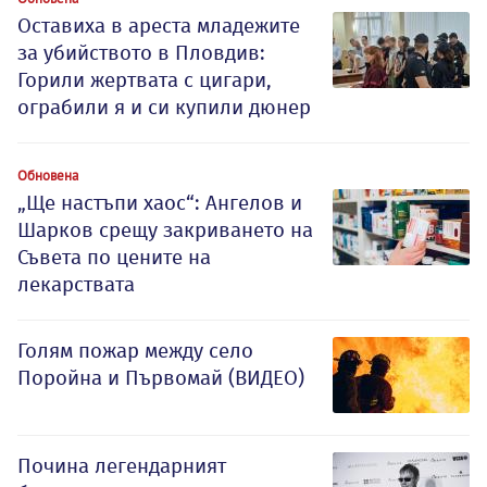
Оставиха в ареста младежите
за убийството в Пловдив:
Горили жертвата с цигари,
ограбили я и си купили дюнер
Обновена
„Ще настъпи хаос“: Ангелов и
Шарков срещу закриването на
Съвета по цените на
лекарствата
Голям пожар между село
Поройна и Първомай (ВИДЕО)
Почина легендарният