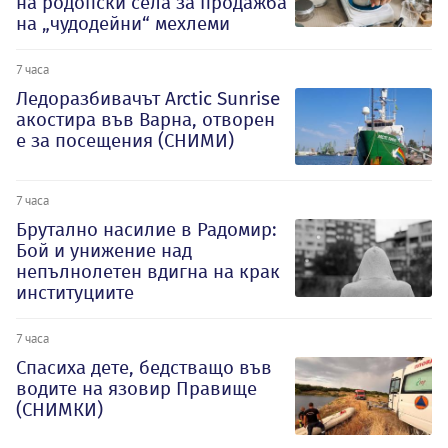
на родопски села за продажба
на „чудодейни“ мехлеми
7 часа
Ледоразбивачът Arctic Sunrise
акостира във Варна, отворен
е за посещения (СНИМИ)
7 часа
Брутално насилие в Радомир:
Бой и унижение над
непълнолетен вдигна на крак
институциите
7 часа
Спасиха дете, бедстващо във
водите на язовир Правище
(СНИМКИ)