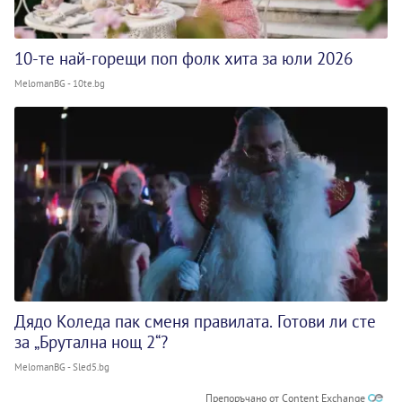
10-те най-горещи поп фолк хита за юли 2026
MelomanBG - 10te.bg
Дядо Коледа пак сменя правилата. Готови ли сте
за „Брутална нощ 2“?
MelomanBG - Sled5.bg
Препоръчано от Content Exchange