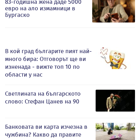
83-годишна жена даде 5000
евро на ало измамници в
Бургаско
В кой град българите пият най-
много бира: Отговорът ще ви
изненада - вижте топ 10 по
области у нас
Светлината на българското
слово: Стефан Цанев на 90
Банковата ви карта изчезна в
чужбина? Какво да правите