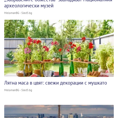
археологически музей
MelomanBG - Sled5.bg
Лятна маса в цвят: свежи декорации с мушкато
MelomanBG - Sled5.bg