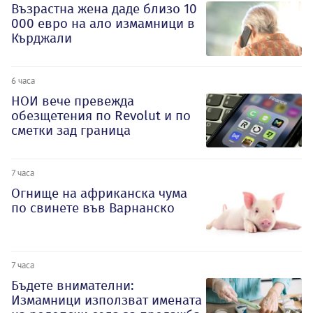
Възрастна жена даде близо 10
000 евро на ало измамници в
Кърджали
6 часа
НОИ вече превежда
обезщетения по Revolut и по
сметки зад граница
7 часа
Огнище на африканска чума
по свинете във Варнанско
7 часа
Бъдете внимателни:
Измамници използват имената