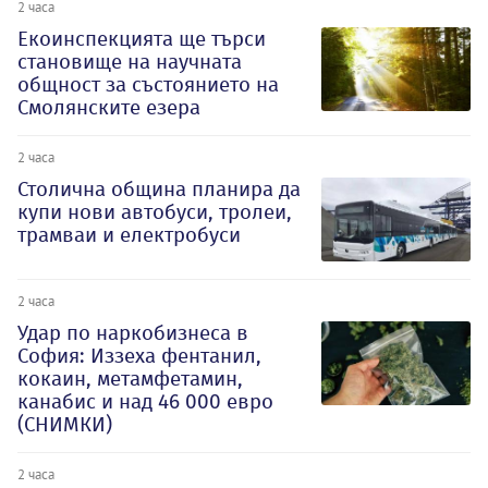
2 часа
Екоинспекцията ще търси
становище на научната
общност за състоянието на
Смолянските езера
2 часа
Столична община планира да
купи нови автобуси, тролеи,
трамваи и електробуси
2 часа
Удар по наркобизнеса в
София: Иззеха фентанил,
кокаин, метамфетамин,
канабис и над 46 000 евро
(СНИМКИ)
2 часа