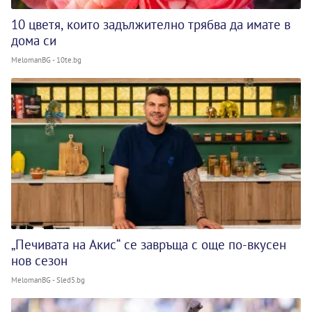
10 цветя, които задължително трябва да имате в
дома си
MelomanBG - 10te.bg
„Печивата на Акис“ се завръща с още по-вкусен
нов сезон
MelomanBG - Sled5.bg