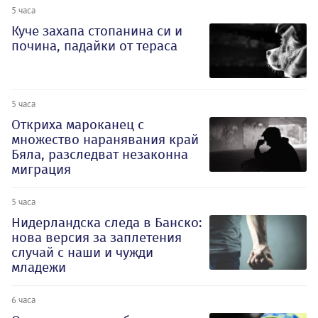
5 часа
Куче захапа стопанина си и
почина, падайки от тераса
5 часа
Откриха мароканец с
множество наранявания край
Бяла, разследват незаконна
миграция
5 часа
Нидерландска следа в Банско:
нова версия за заплетения
случай с наши и чужди
младежи
6 часа