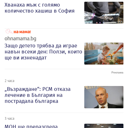
Хванаха мъж с голямо
количество хашиш в София
ohnamama.bg
Защо детето трябва да играе
навън всеки ден: Ползи, които
ще ви изненадат
2 часа
„Възраждане“: РСМ отказа
лечение в България на
пострадала българка
3 часа
МОН ще преразгледа