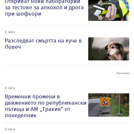
Откриват нови лаборатории
за тестове за алкохол и дрога
при шофьори
6 часа
Разследват смъртта на куче в
Ловеч
6 часа
Временни промени в
движението по републикански
пътища и АМ „Тракия“ от
понеделник
6 часа