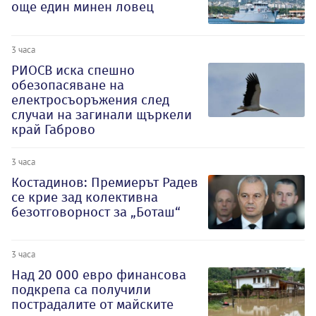
още един минен ловец
3 часа
РИОСВ иска спешно
обезопасяване на
електросъоръжения след
случаи на загинали щъркели
край Габрово
3 часа
Костадинов: Премиерът Радев
се крие зад колективна
безотговорност за „Боташ“
3 часа
Над 20 000 евро финансова
подкрепа са получили
пострадалите от майските