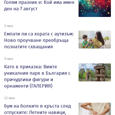
Голям празник е: Кой има имен
ден на 7 август
2 часа
Емпати ли са хората с аутизъм:
Ново проучване преобръща
познатите схващания
3 часа
Като в приказка: Вижте
уникалния парк в България с
причудливи фигури и
орнаменти (ГАЛЕРИЯ)
22 часа
Бум на болките в кръста след
отпуските: Летните навици,