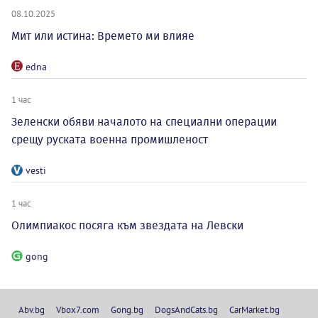
08.10.2025
Мит или истина: Времето ми влияе
edna
1 час
Зеленски обяви началото на специални операции
срещу руската военна промишленост
vesti
1 час
Олимпиакос посяга към звездата на Левски
gong
Abv.bg
Vbox7.com
Gong.bg
DogsAndCats.bg
CarMarket.bg