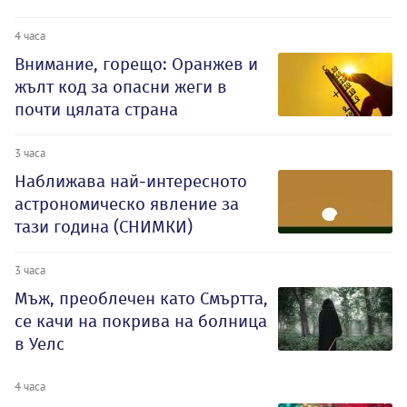
4 часа
Внимание, горещо: Оранжев и
жълт код за опасни жеги в
почти цялата страна
3 часа
Наближава най-интересното
астрономическо явление за
тази година (СНИМКИ)
3 часа
Мъж, преоблечен като Смъртта,
се качи на покрива на болница
в Уелс
4 часа