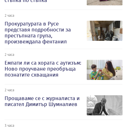
стъпка по стъпка
2 часа
Прокуратурата в Русе
представя подробности за
престъпната група,
произвеждала фентанил
2 часа
Емпати ли са хората с аутизъм:
Ново проучване преобръща
познатите схващания
2 часа
Прощаваме се с журналиста и
писател Димитър Шумналиев
3 часа