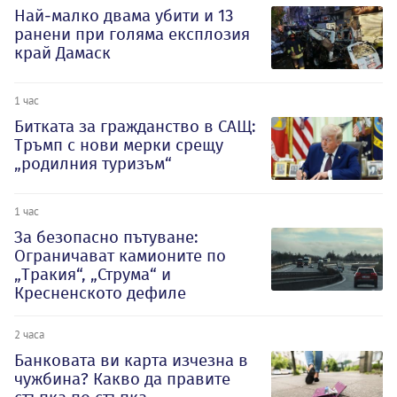
Най-малко двама убити и 13
ранени при голяма експлозия
край Дамаск
1 час
Битката за гражданство в САЩ:
Тръмп с нови мерки срещу
„родилния туризъм“
1 час
За безопасно пътуване:
Ограничават камионите по
„Тракия“, „Струма“ и
Кресненското дефиле
2 часа
Банковата ви карта изчезна в
чужбина? Какво да правите