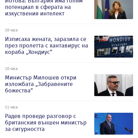
Йотова: България има голям
потенциал в сферата на
изкуствения интелект
10 часа
Изписаха жената, заразила се
през пролетта с хантавирус на
кораба „Хондиус“
10 часа
Министър Милошев откри
изложбата „Забравените
божества“
11 часа
Радев проведе разговор с
британския външен министър
за сигурността