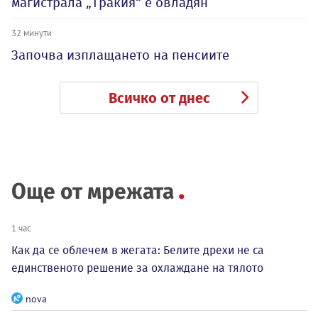
магистрала „Тракия“ е овладян
32 минути
Започва изплащането на пенсиите
Всичко от днес
Още от мрежата
1 час
Как да се облечем в жегата: Белите дрехи не са
единственото решение за охлаждане на тялото
nova