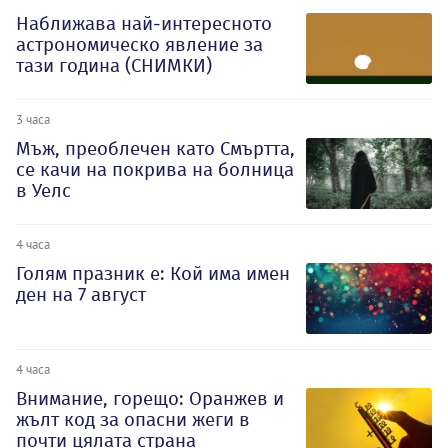
Наближава най-интересното
астрономическо явление за
тази година (СНИМКИ)
3 часа
Мъж, преоблечен като Смъртта,
се качи на покрива на болница
в Уелс
4 часа
Голям празник е: Кой има имен
ден на 7 август
4 часа
Внимание, горещо: Оранжев и
жълт код за опасни жеги в
почти цялата страна