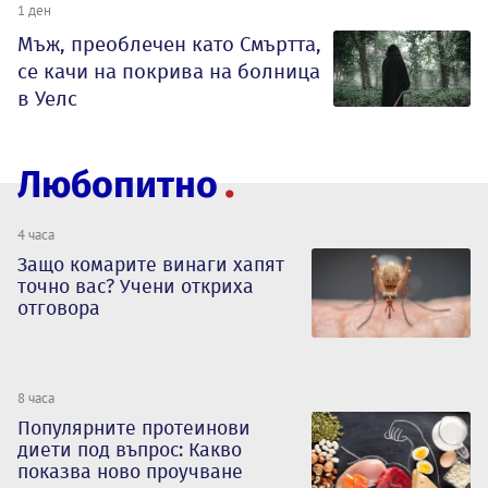
1 ден
Мъж, преоблечен като Смъртта,
се качи на покрива на болница
в Уелс
Любопитно
4 часа
Защо комарите винаги хапят
точно вас? Учени откриха
отговора
8 часа
Популярните протеинови
диети под въпрос: Какво
показва ново проучване