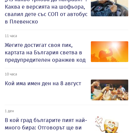
Каква е версията на шофьора,
свалил дете със СОП от автобус
в Плевенско
11 часа
Жегите достигат своя пик,
картата на България светва в
предупредителен оранжев код
10 часа
Кой има имен ден на 8 август
1 ден
В кой град българите пият най-
много бира: Отговорът ще ви