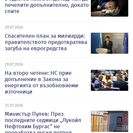
печелите допълнително, докато
спите
29.07.2026
Спасителен план за милиарди:
правителството предотвратява
загуба на евросредства
29.07.2026
На второ четене: НС прие
допълнение в Закона за
енергията от възобновяеми
източници
25.07.2026
Министър Пулев: През
последните седмици „Лукойл
Нефтохим Бургас“ не
преработва руски петрол