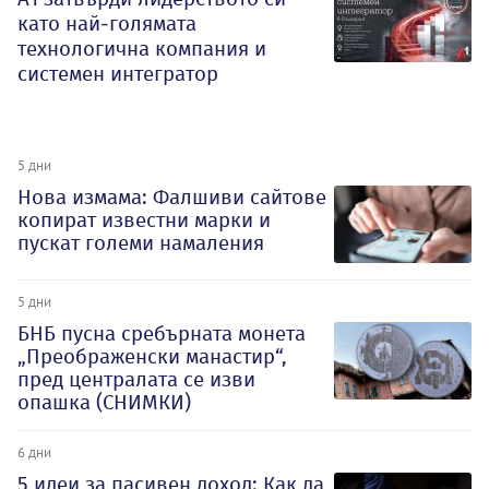
като най-голямата
технологична компания и
системен интегратор
5 дни
Нова измама: Фалшиви сайтове
копират известни марки и
пускат големи намаления
5 дни
БНБ пусна сребърната монета
„Преображенски манастир“,
пред централата се изви
опашка (СНИМКИ)
6 дни
5 идеи за пасивен доход: Как да