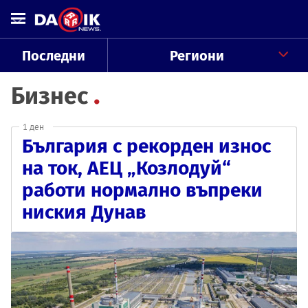
Последни
Региони
Бизнес
1 ден
България с рекорден износ
на ток, АЕЦ „Козлодуй“
работи нормално въпреки
ниския Дунав