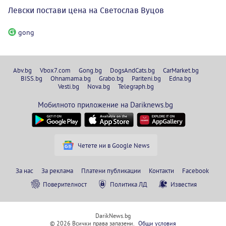
Левски постави цена на Светослав Вуцов
gong
Abv.bg
Vbox7.com
Gong.bg
DogsAndCats.bg
CarMarket.bg
BISS.bg
Ohnamama.bg
Grabo.bg
Pariteni.bg
Edna.bg
Vesti.bg
Nova.bg
Telegraph.bg
Мобилното приложение на Dariknews.bg
Четете ни в Google News
За нас
За реклама
Платени публикации
Контакти
Facebook
Поверителност
Политика ЛД
Известия
DarikNews.bg
© 2026 Всички права запазени.
Общи условия