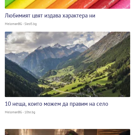
Любимият цвят издава характера ни
MelomanBG - Sled5.bg
10 неща, които можем да правим на село
MelomanBG - 10te.bg