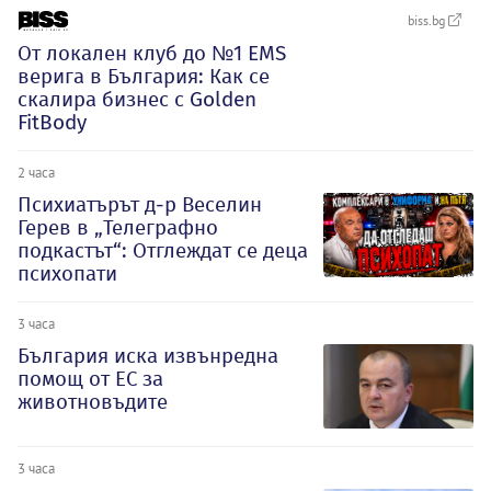
biss.bg
От локален клуб до №1 EMS
верига в България: Как се
скалира бизнес с Golden
FitBody
2 часа
Психиатърът д-р Веселин
Герев в „Телеграфно
подкастът“: Отглеждат се деца
психопати
3 часа
България иска извънредна
помощ от ЕС за
животновъдите
3 часа