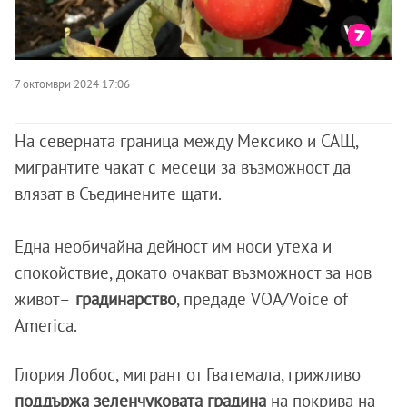
7 октомври 2024 17:06
На северната граница между Мексико и САЩ,
мигрантите чакат с месеци за възможност да
влязат в Съединените щати.
Една необичайна дейност им носи утеха и
спокойствие, докато очакват възможност за нов
живот–
градинарство
, предаде VOA/Voice of
America.
Глория Лобос, мигрант от Гватемала, грижливо
поддържа зеленчуковата градина
на покрива на