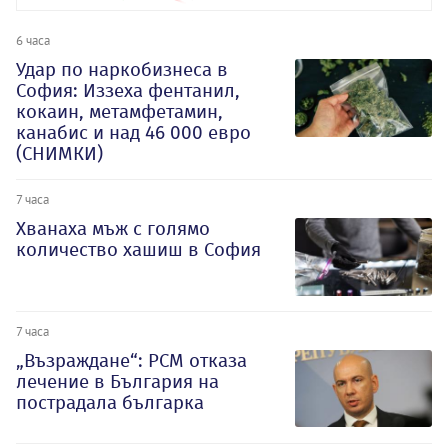
6 часа
Удар по наркобизнеса в
София: Иззеха фентанил,
кокаин, метамфетамин,
канабис и над 46 000 евро
(СНИМКИ)
7 часа
Хванаха мъж с голямо
количество хашиш в София
7 часа
„Възраждане“: РСМ отказа
лечение в България на
пострадала българка