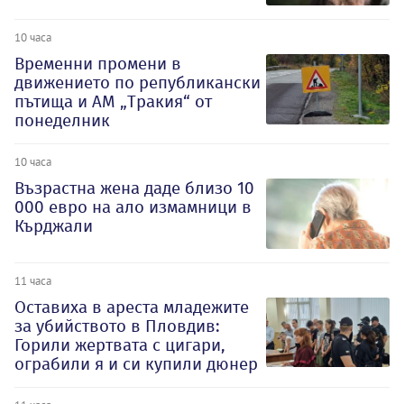
10 часа
Временни промени в
движението по републикански
пътища и АМ „Тракия“ от
понеделник
10 часа
Възрастна жена даде близо 10
000 евро на ало измамници в
Кърджали
11 часа
Оставиха в ареста младежите
за убийството в Пловдив:
Горили жертвата с цигари,
ограбили я и си купили дюнер