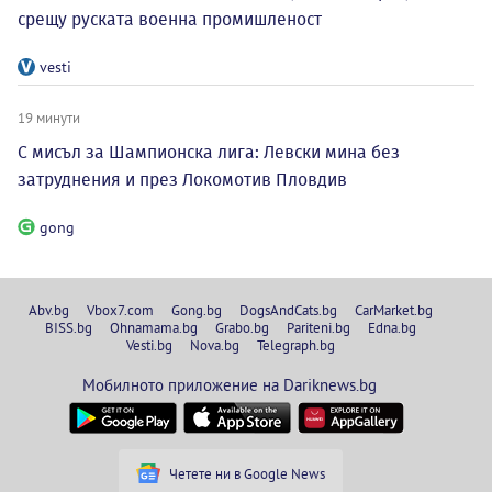
срещу руската военна промишленост
vesti
19 минути
С мисъл за Шампионска лига: Левски мина без
затруднения и през Локомотив Пловдив
gong
Abv.bg
Vbox7.com
Gong.bg
DogsAndCats.bg
CarMarket.bg
BISS.bg
Ohnamama.bg
Grabo.bg
Pariteni.bg
Edna.bg
Vesti.bg
Nova.bg
Telegraph.bg
Мобилното приложение на Dariknews.bg
Четете ни в Google News