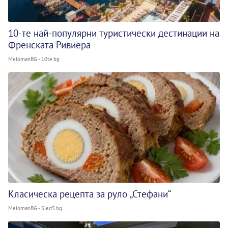
10-те най-популярни туристически дестинации на
Френската Ривиера
MelomanBG - 10te.bg
Класическа рецепта за руло „Стефани“
MelomanBG - Sled5.bg