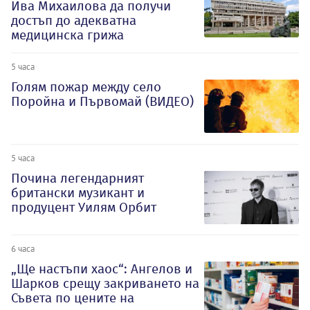
Ива Михаилова да получи
достъп до адекватна
медицинска грижа
5 часа
Голям пожар между село
Поройна и Първомай (ВИДЕО)
5 часа
Почина легендарният
британски музикант и
продуцент Уилям Орбит
6 часа
„Ще настъпи хаос“: Ангелов и
Шарков срещу закриването на
Съвета по цените на