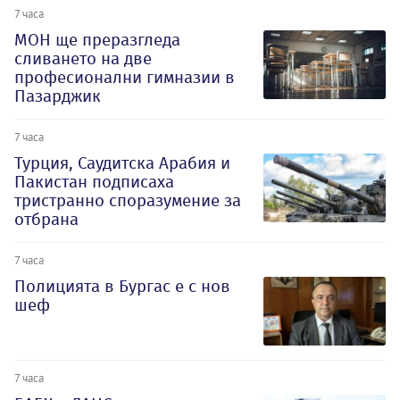
7 часа
МОН ще преразгледа
сливането на две
професионални гимназии в
Пазарджик
7 часа
Турция, Саудитска Арабия и
Пакистан подписаха
тристранно споразумение за
отбрана
7 часа
Полицията в Бургас е с нов
шеф
7 часа