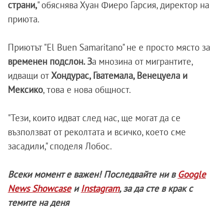
страни,
" обяснява Хуан Фиеро Гарсия, директор на
приюта.
Приютът "El Buen Samaritano" не е просто място за
временен подслон. З
а мнозина от мигрантите,
идващи от
Хондурас, Гватемала, Венецуела и
Мексико
, това е нова общност.
"Тези, които идват след нас, ще могат да се
възползват от реколтата и всичко, което сме
засадили," споделя Лобос.
Всеки момент е важен! Последвайте ни в
Google
News Showcase
и
Instagram
, за да сте в крак с
темите на деня