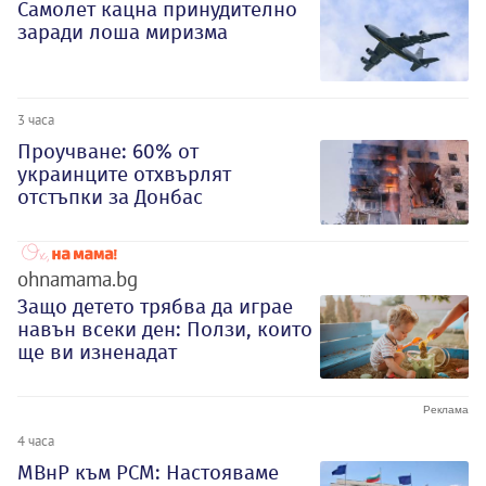
Самолет кацна принудително
заради лоша миризма
3 часа
Проучване: 60% от
украинците отхвърлят
отстъпки за Донбас
ohnamama.bg
Защо детето трябва да играе
навън всеки ден: Ползи, които
ще ви изненадат
4 часа
МВнР към РСМ: Настояваме