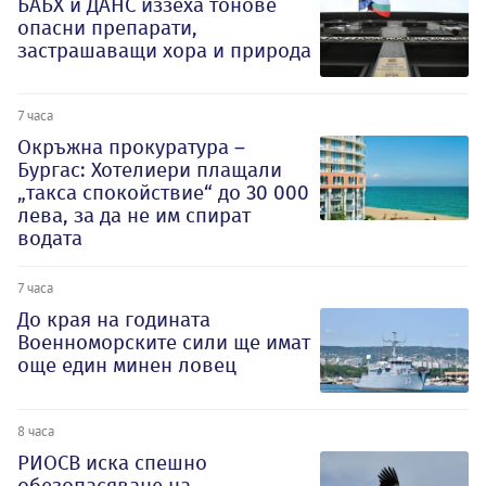
БАБХ и ДАНС иззеха тонове
опасни препарати,
застрашаващи хора и природа
7 часа
Окръжна прокуратура –
Бургас: Хотелиери плащали
„такса спокойствие“ до 30 000
лева, за да не им спират
водата
7 часа
До края на годината
Военноморските сили ще имат
още един минен ловец
8 часа
РИОСВ иска спешно
обезопасяване на