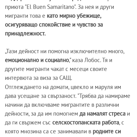
приюта "El Buen Samaritano". За нея и други
мигранти това е
като мирно убежище,
осигуряващо спокойствие и чувство за
принадлежност.
„Тази дейност ни помогна изключително много,
емоционално и социално
," каза Лобос. Тя и
другите мигранти чакат с месеци своите
интервюта за виза за САЩ.
Отглеждането на домати, цвекло и маруля им
дава усещане за свързаност.
"Трябва да намираме
начини да включваме мигрантите в различни
дейности, за да им помогнем
да намалят стреса
и
да ги свържем със
селскостопанската работа
, с
която мнозина са се занимавали в
родните си