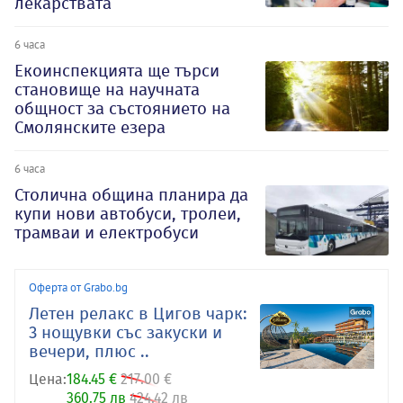
лекарствата
6 часа
Екоинспекцията ще търси
становище на научната
общност за състоянието на
Смолянските езера
6 часа
Столична община планира да
купи нови автобуси, тролеи,
трамваи и електробуси
Оферта от Grabo.bg
Летен релакс в Цигов чарк:
3 нощувки със закуски и
вечери, плюс ..
Цена:
184.45 €
217.00 €
360.75 лв
424.42 лв