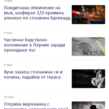
9 часа
Повдигнаха обвинение на
мъж, шофирал 3,13 промила
алкохол по столичен булевард
9 часа
Частично бедствено
положение в Перник заради
пропаднал път
9 часа
Куче захапа стопанина си и
почина, падайки от тераса
10 часа
Откриха мароканец с