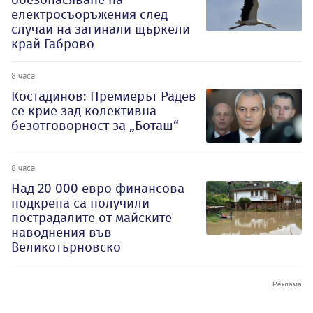
електросъоръжения след
случаи на загинали щъркели
край Габрово
8 часа
Костадинов: Премиерът Радев
се крие зад колективна
безотговорност за „Боташ“
8 часа
Над 20 000 евро финансова
подкрепа са получили
пострадалите от майските
наводнения във
Великотърновско