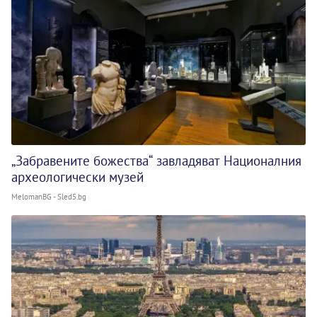
„Забравените божества“ завладяват Националния
археологически музей
MelomanBG - Sled5.bg