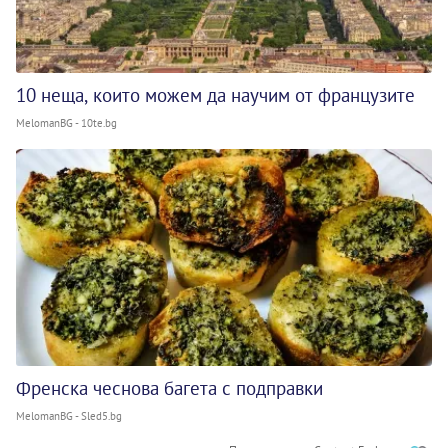
10 неща, които можем да научим от французите
MelomanBG - 10te.bg
Френска чеснова багета с подправки
MelomanBG - Sled5.bg