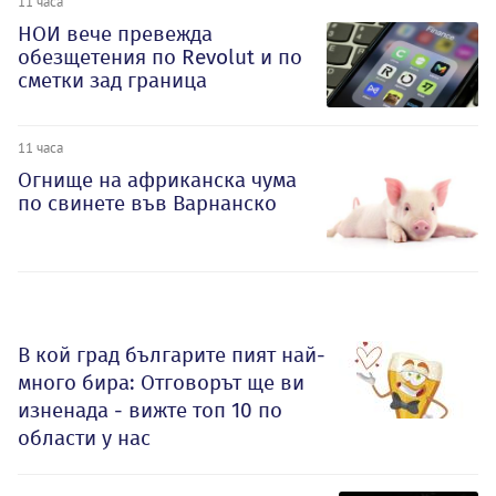
11 часа
НОИ вече превежда
обезщетения по Revolut и по
сметки зад граница
11 часа
Огнище на африканска чума
по свинете във Варнанско
В кой град българите пият най-
много бира: Отговорът ще ви
изненада - вижте топ 10 по
области у нас