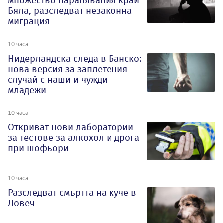
множество наранявания край
Бяла, разследват незаконна
миграция
10 часа
Нидерландска следа в Банско:
нова версия за заплетения
случай с наши и чужди
младежи
10 часа
Откриват нови лаборатории
за тестове за алкохол и дрога
при шофьори
10 часа
Разследват смъртта на куче в
Ловеч