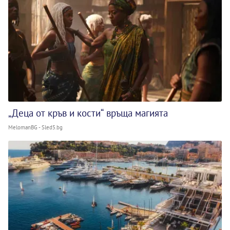
„Деца от кръв и кости“ връща магията
MelomanBG - Sled5.bg