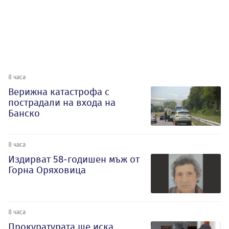
8 часа
Верижна катастрофа с
пострадали на входа на
Банско
8 часа
Издирват 58-годишен мъж от
Горна Оряховица
8 часа
Прокуратурата ще иска