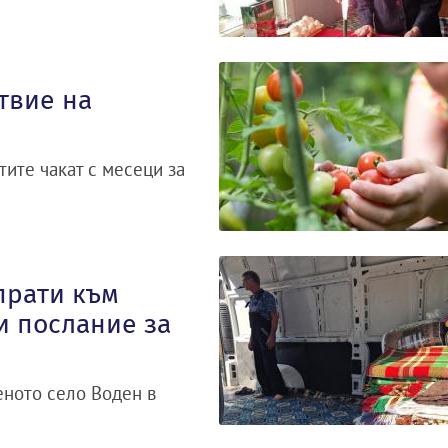
твие на
ите чакат с месеци за
прати към
и послание за
ното село Воден в