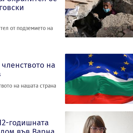
говски
тел от подземието на
 членството на
з
твото на нашата страна
 12-годишната
 дом във Варна