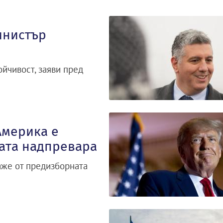
инистър
йчивост, заяви пред
Америка е
ната надпревара
аже от предизборната