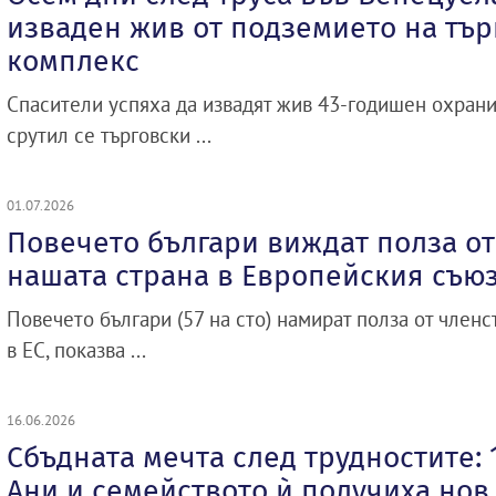
изваден жив от подземието на тър
комплекс
Спасители успяха да извадят жив 43-годишен охрани
срутил се търговски ...
01.07.2026
Повечето българи виждат полза от
нашата страна в Европейския съю
Повечето българи (57 на сто) намират полза от членс
в ЕС, показва ...
16.06.2026
Сбъдната мечта след трудностите:
Ани и семейството ѝ получиха нов