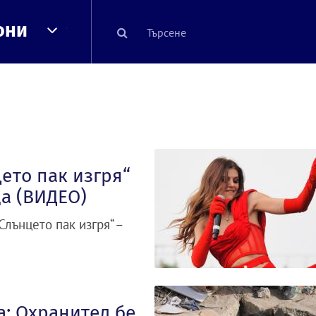
они
ето пак изгря“
да (ВИДЕО)
лънцето пак изгря“ –
а: Охранител бе