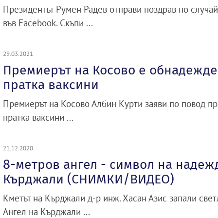
Президентът Румен Радев отправи поздрав по случа
във Facebook. Скъпи ...
29.03.2021
Премиерът на Косово е обнадежде
пратка ваксини
Премиерът на Косово Албин Курти заяви по повод пр
пратка ваксини ...
21.12.2020
8-метров ангел - символ на надеж
Кърджали (СНИМКИ/ВИДЕО)
Кметът на Кърджали д-р инж. Хасан Азис запали све
Ангел на Кърджали ...