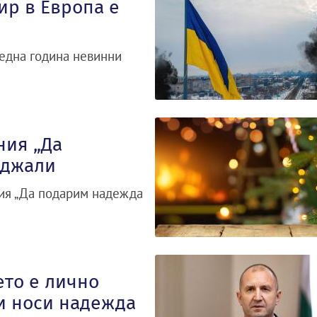
ир в Европа е
 една година невинни
ния „Да
рджали
ия „Да подарим надежда
ето е лично
и носи надежда