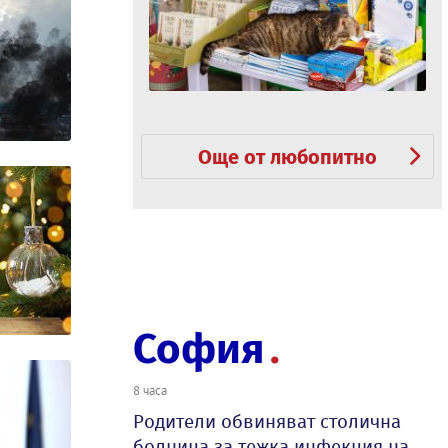
Още от любопитно
София
8 часа
Родители обвиняват столична
болница за тежка инфекция на