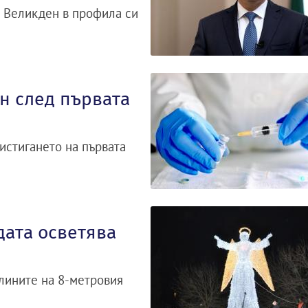
й Великден в профила си
н след първата
истигането на първата
дата осветява
тлините на 8-метровия