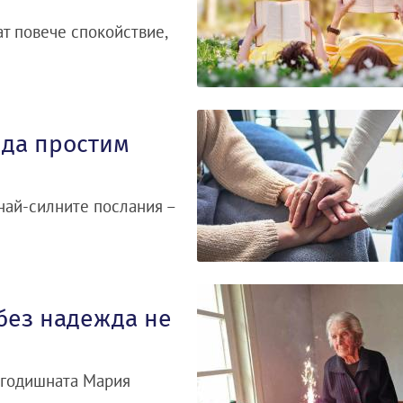
ат повече спокойствие,
 да простим
 най-силните послания –
без надежда не
0-годишната Мария