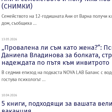
(СНИМКИ)
Семейството на 12-годишната Ани от Варна получи к
дом, съобщиха ...
13.05.2026
„Провалена ли съм като жена?“: П
Даниела Владинова за болката, стр
надеждата по пътя към инвитрото
В седмия епизод на подкаста NOVA LAB Баланс с во
гостува психологът ...
10.04.2026
5 книги, подходящи за вашата вел
ваканция