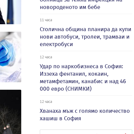
новороденото им бебе
11 часа
Столична община планира да купи
нови автобуси, тролеи, трамваи и
електробуси
12 часа
Удар по наркобизнеса в София:
Иззеха фентанил, кокаин,
метамфетамин, канабис и над 46
000 евро (СНИМКИ)
12 часа
Хванаха мъж с голямо количество
хашиш в София