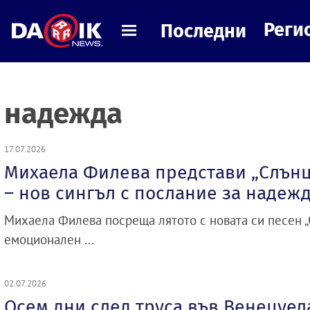
Реги
Последни
надежда
17.07.2026
Михаела Филева представи „Слънц
– нов сингъл с послание за надеж
Михаела Филева посреща лятото с новата си песен „С
емоционален ...
02.07.2026
Осем дни след труса във Венецуел