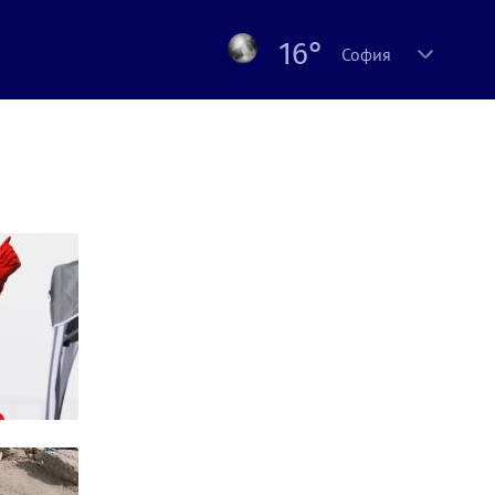
16°
София