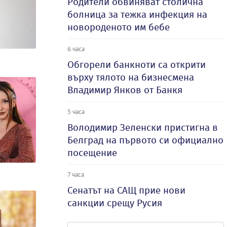
Родители обвиняват столична
болница за тежка инфекция на
новороденото им бебе
6 часа
Обгорели банкноти са открити
върху тялото на бизнесмена
Владимир Янков от Банкя
5 часа
Володимир Зеленски пристигна в
Белград на първото си официално
посещение
7 часа
Сенатът на САЩ прие нови
санкции срещу Русия