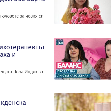
лючовете за новия си
сихотерапевтът
аха и
дещата Лора Инджова
икденска