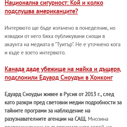
Национална сигурност: Кой и колко
подслушва американците?
Интервюто ще бъде излъчено в понеделник, но
извадки от него бяха публикувани снощи в
акаунта на медиата в "Туитър". Не е уточнено кога
и къде е взето интервюто.
Канада даде убежище на майка и дъщеря,
подслонили Едуард Сноудън в Хонконг
Едуард Сноудън живее в Русия от 2013 г., след
като разкри пред световни медии подробности за
тайните програми за наблюдение на
разузнавателните агенции на САЩ.
Мнозина
правозащитници го възприемат като герой, но