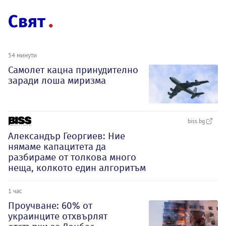
Свят
54 минути
Самолет кацна принудително
заради лоша миризма
biss.bg
Александър Георгиев: Ние
нямаме капацитета да
разбираме от толкова много
неща, колкото един алгоритъм
1 час
Проучване: 60% от
украинците отхвърлят