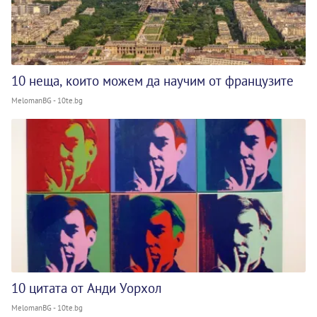
10 неща, които можем да научим от французите
MelomanBG - 10te.bg
10 цитата от Анди Уорхол
MelomanBG - 10te.bg