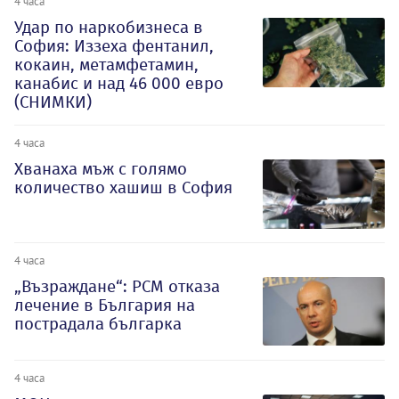
4 часа
Удар по наркобизнеса в
София: Иззеха фентанил,
кокаин, метамфетамин,
канабис и над 46 000 евро
(СНИМКИ)
4 часа
Хванаха мъж с голямо
количество хашиш в София
4 часа
„Възраждане“: РСМ отказа
лечение в България на
пострадала българка
4 часа