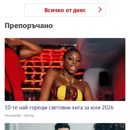
Всичко от днес
Препоръчано
10-те най-горещи световни хита за юли 2026
MelomanBG - 10te.bg