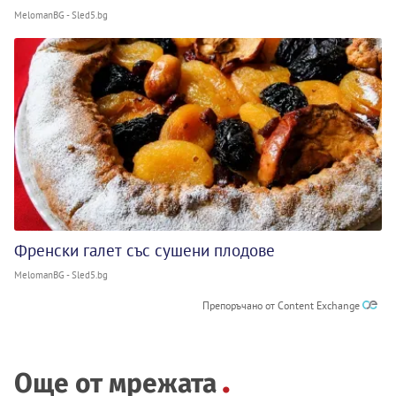
MelomanBG - Sled5.bg
Френски галет със сушени плодове
MelomanBG - Sled5.bg
Препоръчано от Content Exchange
Още от мрежата