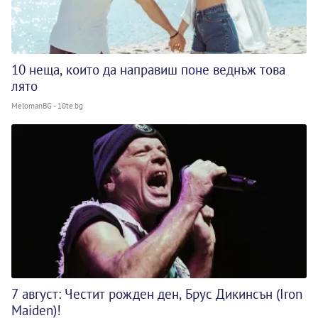
10 неща, които да направиш поне веднъж това
лято
MelomanBG - 10te.bg
7 август: Честит рожден ден, Брус Дикинсън (Iron
Maiden)!