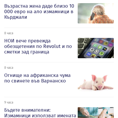
Възрастна жена даде близо 10
000 евро на ало измамници в
Кърджали
8 часа
НОИ вече превежда
обезщетения по Revolut и по
сметки зад граница
8 часа
Огнище на африканска чума
по свинете във Варнанско
9 часа
Бъдете внимателни:
Измамници използват имената