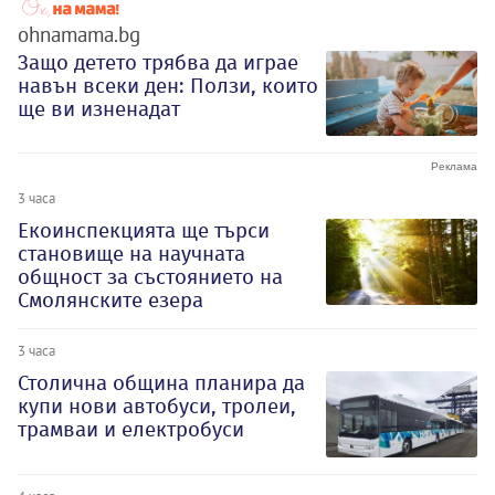
ohnamama.bg
Защо детето трябва да играе
навън всеки ден: Ползи, които
ще ви изненадат
3 часа
Екоинспекцията ще търси
становище на научната
общност за състоянието на
Смолянските езера
3 часа
Столична община планира да
купи нови автобуси, тролеи,
трамваи и електробуси