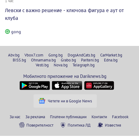
1 час
Левски с важно решение - ключова фигура е аут от
клуба
gong
Abv.bg
Vbox7.com
Gong.bg
DogsAndCats.bg
CarMarket.bg
BISS.bg
Ohnamama.bg
Grabo.bg
Pariteni.bg
Edna.bg
Vesti.bg
Nova.bg
Telegraph.bg
Мобилното приложение на Dariknews.bg
Четете ни в Google News
За нас
За реклама
Платени публикации
Контакти
Facebook
Поверителност
Политика ЛД
Известия