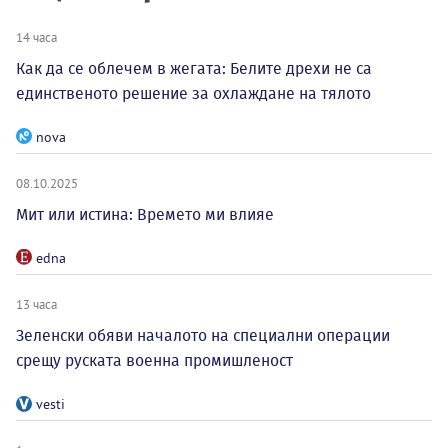
14 часа
Как да се облечем в жегата: Белите дрехи не са
единственото решение за охлаждане на тялото
nova
08.10.2025
Мит или истина: Времето ми влияе
edna
13 часа
Зеленски обяви началото на специални операции
срещу руската военна промишленост
vesti