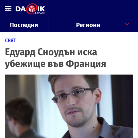
Последни
Региони
СВЯТ
Едуард Сноудън иска
убежище във Франция