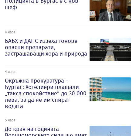
Полицията в Бургас е с нов
шеф
4 часа
БАБХ и ДАНС иззеха тонове
опасни препарати,
застрашаващи хора и природа
4 часа
Окръжна прокуратура –
Бургас: Хотелиери плащали
„такса спокойствие“ до 30 000
лева, за да не им спират
водата
5 часа
До края на годината
Военноморските сили ще имат