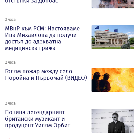
отстъпки за Донбас
2 часа
МВнР към РСМ: Настояваме
Ива Михаилова да получи
достъп до адекватна
медицинска грижа
2 часа
Голям пожар между село
Поройна и Първомай (ВИДЕО)
2 часа
Почина легендарният
британски музикант и
продуцент Уилям Орбит