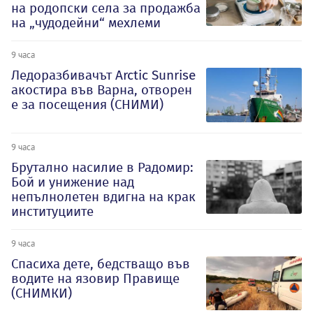
на родопски села за продажба
на „чудодейни“ мехлеми
9 часа
Ледоразбивачът Arctic Sunrise
акостира във Варна, отворен
е за посещения (СНИМИ)
9 часа
Брутално насилие в Радомир:
Бой и унижение над
непълнолетен вдигна на крак
институциите
9 часа
Спасиха дете, бедстващо във
водите на язовир Правище
(СНИМКИ)