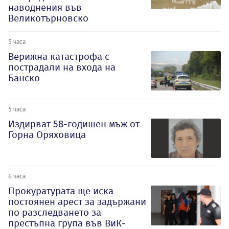
наводнения във
Великотърновско
5 часа
Верижна катастрофа с
пострадали на входа на
Банско
5 часа
Издирват 58-годишен мъж от
Горна Оряховица
6 часа
Прокуратурата ще иска
постоянен арест за задържани
по разследването за
престъпна група във ВиК-