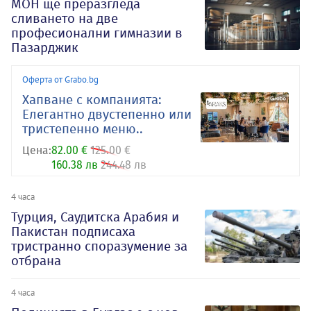
МОН ще преразгледа
сливането на две
професионални гимназии в
Пазарджик
Оферта от Grabo.bg
Хапване с компанията:
Елегантно двустепенно или
тристепенно меню..
Цена:
82.00 €
125.00 €
160.38 лв
244.48 лв
4 часа
Турция, Саудитска Арабия и
Пакистан подписаха
тристранно споразумение за
отбрана
4 часа