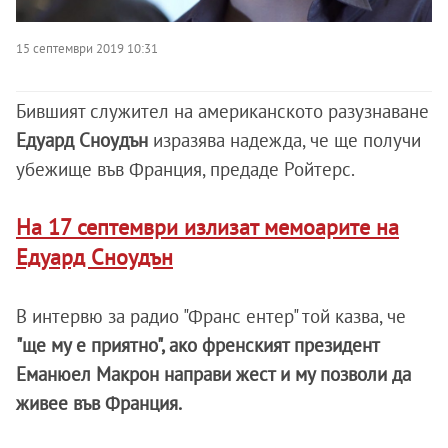
15 септември 2019 10:31
Бившият служител на американското разузнаване
Едуард Сноудън
изразява надежда, че ще получи
убежище във Франция, предаде Ройтерс.
На 17 септември излизат мемоарите на
Едуард Сноудън
В интервю за радио "Франс ентер" той казва, че
"ще му е приятно", ако френският президент
Еманюел Макрон направи жест и му позволи да
живее във Франция.