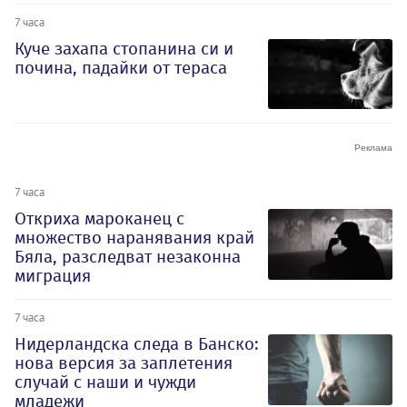
7 часа
Куче захапа стопанина си и
почина, падайки от тераса
7 часа
Откриха мароканец с
множество наранявания край
Бяла, разследват незаконна
миграция
7 часа
Нидерландска следа в Банско:
нова версия за заплетения
случай с наши и чужди
младежи