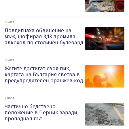
6 часа
Повдигнаха обвинение на
мъж, шофирал 3,13 промила
алкохол по столичен булевард
6 часа
Жегите достигат своя пик,
картата на България светва в
предупредителен оранжев код
7 часа
Частично бедствено
положение в Перник заради
пропаднал път