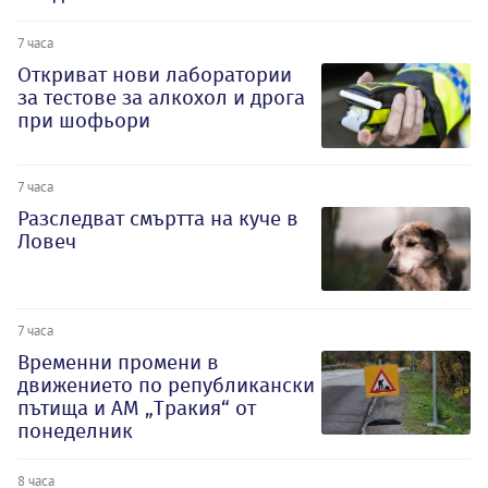
7 часа
Откриват нови лаборатории
за тестове за алкохол и дрога
при шофьори
7 часа
Разследват смъртта на куче в
Ловеч
7 часа
Временни промени в
движението по републикански
пътища и АМ „Тракия“ от
понеделник
8 часа