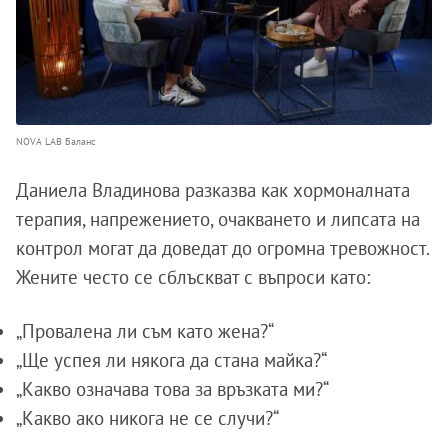
NOVA LAB Баланс
Даниела Владинова разказва как хормоналната
терапия, напрежението, очакването и липсата на
контрол могат да доведат до огромна тревожност.
Жените често се сблъскват с въпроси като:
„Провалена ли съм като жена?“
„Ще успея ли някога да стана майка?“
„Какво означава това за връзката ми?“
„Какво ако никога не се случи?“