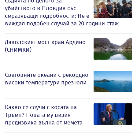
Съдията по делото за
убийството в Пловдив със
смразяващи подробности: Не е
виждал подобен случай за 20 години стаж
Дяволският мост край Ардино
(СНИМКИ)
Световните океани с рекордно
високи температури през юли
Какво се случи с косата на
Тръмп? Новата му визия
предизвика вълна от мемета