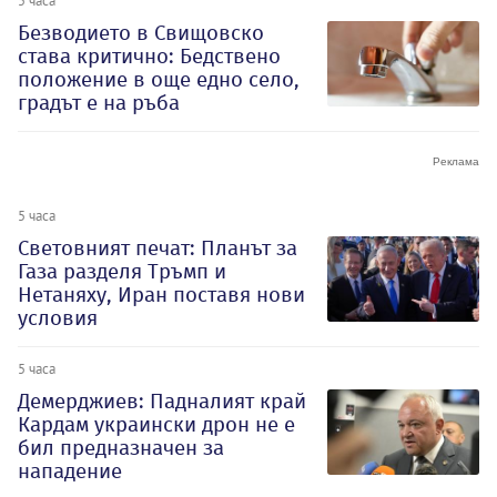
5 часа
Безводието в Свищовско
става критично: Бедствено
положение в още едно село,
градът е на ръба
5 часа
Световният печат: Планът за
Газа разделя Тръмп и
Нетаняху, Иран поставя нови
условия
5 часа
Демерджиев: Падналият край
Кардам украински дрон не е
бил предназначен за
нападение