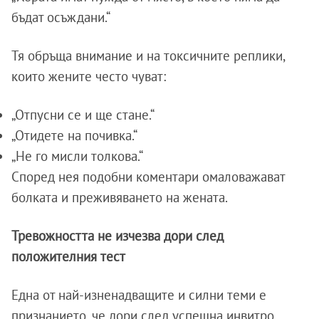
бъдат осъждани.“
Тя обръща внимание и на токсичните реплики,
които жените често чуват:
„Отпусни се и ще стане.“
„Отидете на почивка.“
„Не го мисли толкова.“
Според нея подобни коментари омаловажават
болката и преживяването на жената.
Тревожността не изчезва дори след
положителния тест
Една от най-изненадващите и силни теми е
признанието, че дори след успешна инвитро