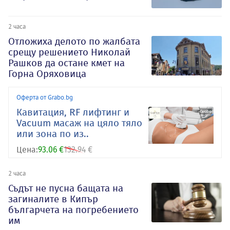
2 часа
Отложиха делото по жалбата
срещу решението Николай
Рашков да остане кмет на
Горна Оряховица
Оферта от Grabo.bg
Кавитация, RF лифтинг и
Vacuum масаж на цяло тяло
или зона по из..
Цена:
93.06 €
132.94 €
2 часа
Съдът не пусна бащата на
загиналите в Кипър
българчета на погребението
им