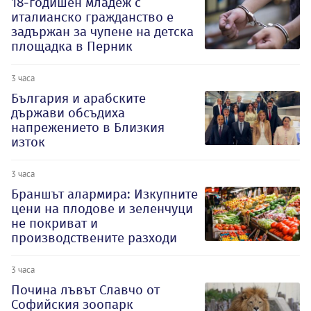
18-годишен младеж с
италианско гражданство е
задържан за чупене на детска
площадка в Перник
3 часа
България и арабските
държави обсъдиха
напрежението в Близкия
изток
3 часа
Браншът алармира: Изкупните
цени на плодове и зеленчуци
не покриват и
производствените разходи
3 часа
Почина лъвът Славчо от
Софийския зоопарк