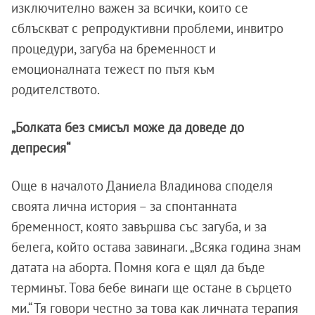
изключително важен за всички, които се
сблъскват с репродуктивни проблеми, инвитро
процедури, загуба на бременност и
емоционалната тежест по пътя към
родителството.
„Болката без смисъл може да доведе до
депресия“
Още в началото Даниела Владинова споделя
своята лична история – за спонтанната
бременност, която завършва със загуба, и за
белега, който остава завинаги. „Всяка година знам
датата на аборта. Помня кога е щял да бъде
терминът. Това бебе винаги ще остане в сърцето
ми.“ Тя говори честно за това как личната терапия