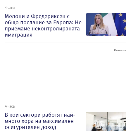
4 часа
Мелони и Фредериксен с
общо послание за Европа: Не
приемаме неконтролираната
имиграция
4 часа
В кои сектори работят най-
много хора на максимален
осигурителен доход