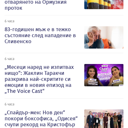
отварянето на Ормузкия
проток
6 часа
83-годишен мъж е в тежко
състояние след нападение в
Сливенско
6 часа
„Месеци наред не изпитвах
нищо“: Жаклин Таракчи
разкрива най-скритите си
емоции в новия епизод на
„The Voice Cast“
6 часа
„Спайдър-мен: Нов ден“
покори боксофиса, „Одисея“
счупи рекорд на Кристофър