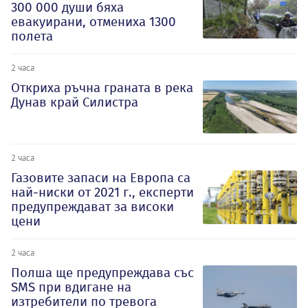
300 000 души бяха
евакуирани, отмениха 1300
полета
2 часа
Откриха ръчна граната в река
Дунав край Силистра
2 часа
Газовите запаси на Европа са
най-ниски от 2021 г., експерти
предупреждават за високи
цени
2 часа
Полша ще предупреждава със
SMS при вдигане на
изтребители по тревога