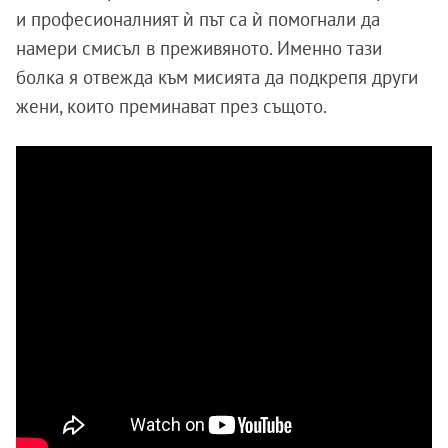
и професионалният ѝ път са ѝ помогнали да
намери смисъл в преживяното. Именно тази
болка я отвежда към мисията да подкрепя други
жени, които преминават през същото.