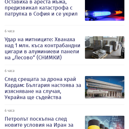
Оставиха в ареста мъжа,
предизвикал катастрофа с
патрулка в София и се укрил
6 часа
Удар на митниците: Хванаха
над 1 млн. къса контрабандни
цигари в алуминиеви панели
на „Лесово“ (СНИМКИ)
6 часа
След срещата за дрона край
Кардам: България настоява за
изясняване на случая,
Украйна ще съдейства
6 часа
Петролът поскъпна след
новите условия на Иран за