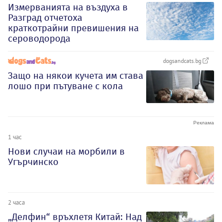
Измерванията на въздуха в
Разград отчетоха
краткотрайни превишения на
сероводорода
dogsandcats.bg
Защо на някои кучета им става
лошо при пътуване с кола
1 час
Нови случаи на морбили в
Угърчинско
2 часа
„Делфин“ връхлетя Китай: Над