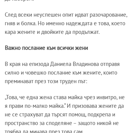
След всеки неуспешен опит идват разочарование,
гняв и болка. Но именно надеждата е това, което
кара жените и двойките да продължат.
Важно послание към всички жени
В края на епизода Даниела Владинова отправя
силно и човешко послание към жените, които
преминават през този труден път:
„Това, че една жена става майка чрез инвитро, не
я прави по-малко майка.“ И призовава жените да
не се страхуват да търсят помощ, подкрепа и
пространство за споделяне – защото никой не
трябва да минава през това сам.