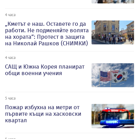
4 часа
„Кметът е наш. Оставете го да
работи. Не подменяйте волята
на хората“: Протест в защита
на Николай Рашков (СНИМКИ)
4 часа
САЩ и Южна Корея планират
общи военни учения
5 часа
Пожар избухна на метри от
първите къщи на хасковски
квартал