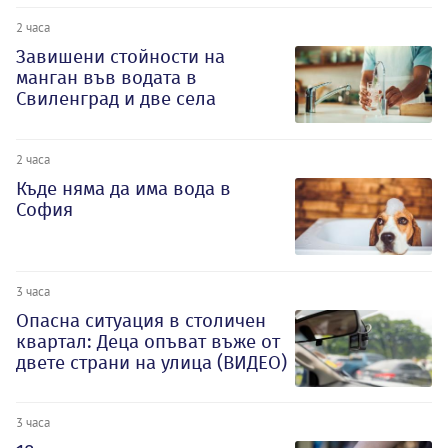
2 часа
Завишени стойности на
манган във водата в
Свиленград и две села
2 часа
Къде няма да има вода в
София
3 часа
Опасна ситуация в столичен
квартал: Деца опъват въже от
двете страни на улица (ВИДЕО)
3 часа