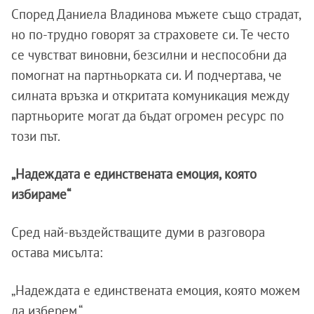
Според Даниела Владинова мъжете също страдат,
но по-трудно говорят за страховете си. Те често
се чувстват виновни, безсилни и неспособни да
помогнат на партньорката си. И подчертава, че
силната връзка и откритата комуникация между
партньорите могат да бъдат огромен ресурс по
този път.
„Надеждата е единствената емоция, която
избираме“
Сред най-въздействащите думи в разговора
остава мисълта:
„Надеждата е единствената емоция, която можем
да изберем.“