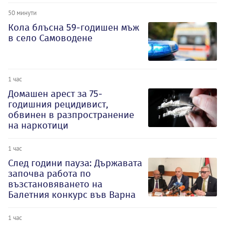
50 минути
Кола блъсна 59-годишен мъж
в село Самоводене
1 час
Домашен арест за 75-
годишния рецидивист,
обвинен в разпространение
на наркотици
1 час
След години пауза: Държавата
започва работа по
възстановяването на
Балетния конкурс във Варна
1 час