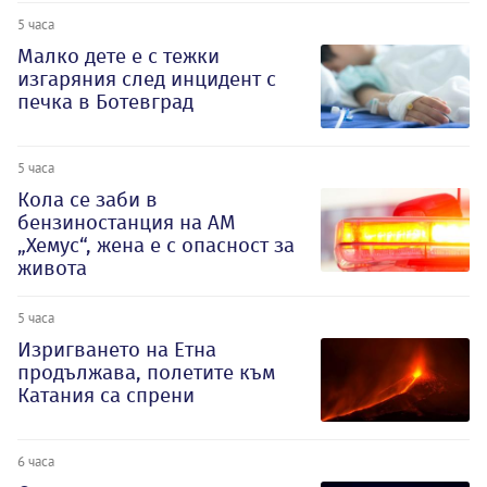
5 часа
Малко дете е с тежки
изгаряния след инцидент с
печка в Ботевград
5 часа
Кола се заби в
бензиностанция на АМ
„Хемус“, жена е с опасност за
живота
5 часа
Изригването на Етна
продължава, полетите към
Катания са спрени
6 часа