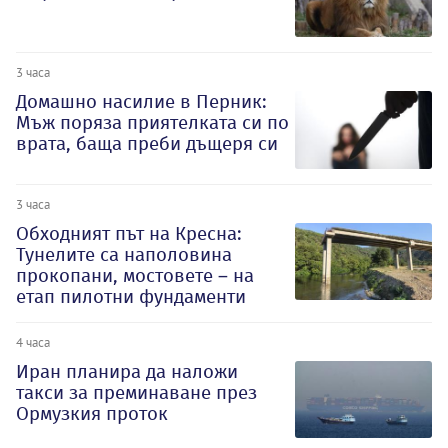
3 часа
Домашно насилие в Перник:
Мъж поряза приятелката си по
врата, баща преби дъщеря си
3 часа
Обходният път на Кресна:
Тунелите са наполовина
прокопани, мостовете – на
етап пилотни фундаменти
4 часа
Иран планира да наложи
такси за преминаване през
Ормузкия проток