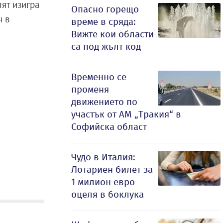
лят изигра
Опасно горещо
н в
време в сряда:
Вижте кои области
са под жълт код
Временно се
променя
движението по
участък от АМ „Тракия“ в
Софийска област
Чудо в Италия:
Лотариен билет за
1 милион евро
оцеля в боклука