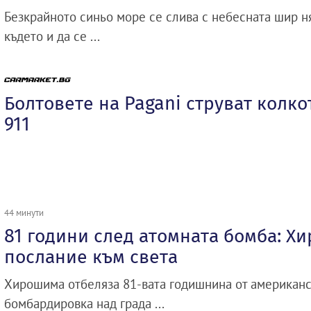
Безкрайното синьо море се слива с небесната шир н
където и да се ...
Болтовете на Pagani струват колко
911
44 минути
81 години след атомната бомба: Х
послание към света
Хирошима отбеляза 81-вата годишнина от американс
бомбардировка над града ...