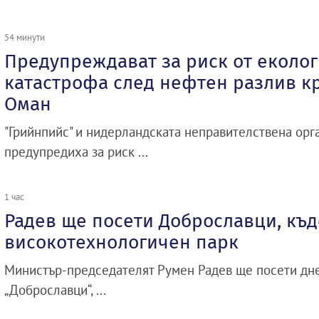
54 минути
Предупреждават за риск от еколо
катастрофа след нефтен разлив к
Оман
"Грийнпийс" и нидерландската неправителствена ор
предупредиха за риск ...
1 час
Радев ще посети Доброславци, къд
високотехнологичен парк
Министър-председателят Румен Радев ще посети дне
„Доброславци“, ...