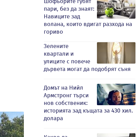
Шофьорите губят
пари, без да знаят:
Навиците зад
волана, които вдигат разхода на
гориво
Зелените
квартали и
улиците с повече
дървета могат да подобрят съня
Домът на Нийл
Армстронг търси
нов собственик:
историята зад къщата за 430 хил.
долара