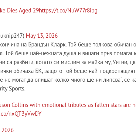
rke Dies Aged 29
https://t.co/NuW77r8ibg
@uknip247)
May 13, 2026
кончина на Брандън Кларк. Той беше толкова обичан о
ал. Той беше най-нежната душа и винаги пръв помагаш
и са разбити, когато си мислим за майка му, Уитни, ц
сички обичаха БК, защото той беше най-подкрепящият
 не могат да опишат колко много ще ни липсва“, се ка
ity Sports.
on Collins with emotional tributes as fallen stars are 
/t.co/nxQT3yVwDY
, 2026