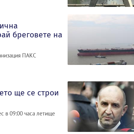
гична
рай бреговете на
ганизация ПАКС
ето ще се строи
с в 09:00 часа летище