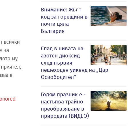
Внимание: Жълт
код за горещини в
почти цяла
България
т всички
Спад в нивата на
е на
азотен диоксид
ялото му
след първия
 приятел,
пешеходен уикенд на „Цар
зва в
Освободител“
Голям празник е -
honored
настъпва трайно
преобразяване в
природата (ВИДЕО)