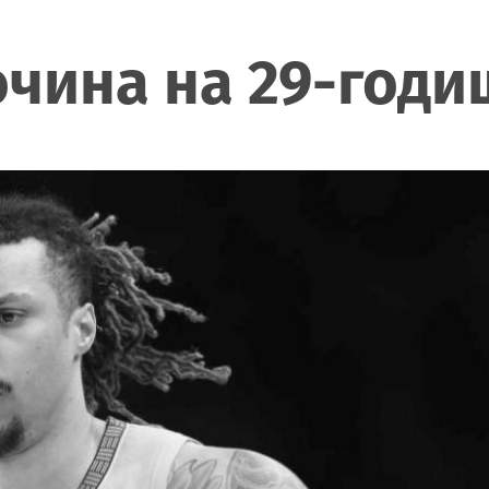
очина на 29-годи