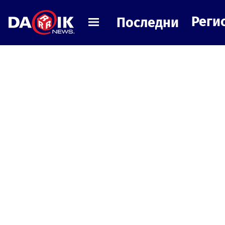
Реги
Последни