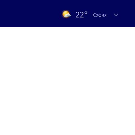
22°
София