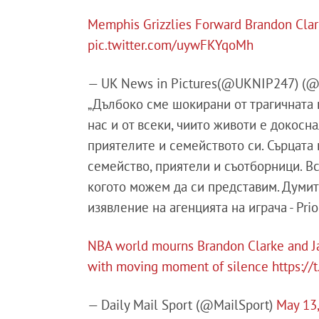
Memphis Grizzlies Forward Brandon Cla
pic.twitter.com/uywFKYqoMh
— UK News in Pictures(@UKNIP247) (
„Дълбоко сме шокирани от трагичната 
нас и от всеки, чиито животи е докосн
приятелите и семейството си. Сърцата н
семейство, приятели и съотборници. В
когото можем да си представим. Думите
изявление на агенцията на играча - Prior
NBA world mourns Brandon Clarke and Jas
with moving moment of silence
https:/
— Daily Mail Sport (@MailSport)
May 13