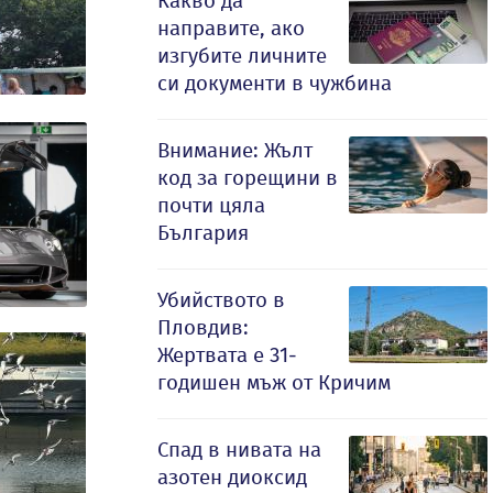
Какво да
направите, ако
изгубите личните
си документи в чужбина
Внимание: Жълт
код за горещини в
почти цяла
България
Убийството в
Пловдив:
Жертвата е 31-
годишен мъж от Кричим
Спад в нивата на
азотен диоксид