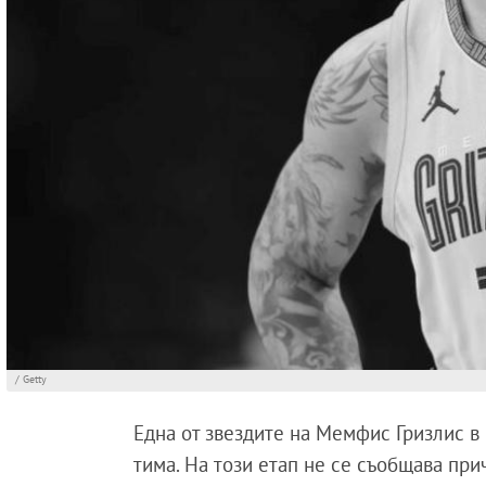
/ Getty
Една от звездите на Мемфис Гризлис в
тима. На този етап не се съобщава при