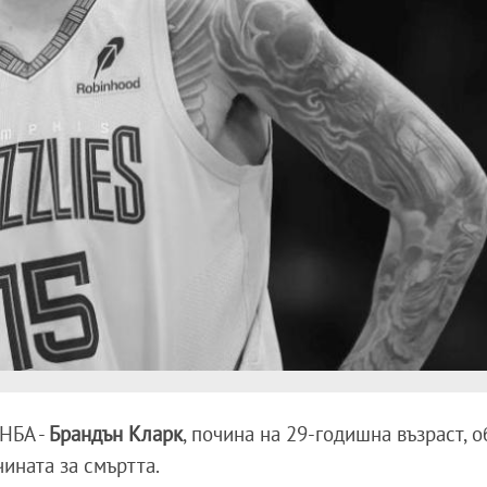
 НБА -
Брандън Кларк
, почина на 29-годишна възраст, о
чината за смъртта.