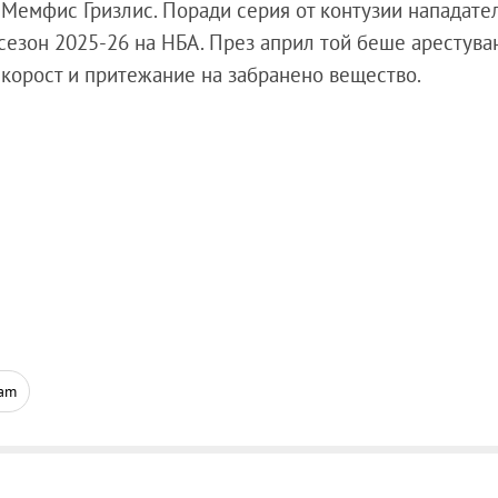
а Мемфис Гризлис. Поради серия от контузии нападате
 сезон 2025-26 на НБА. През април той беше арестува
корост и притежание на забранено вещество.
ram