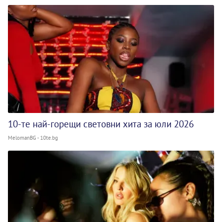
10-те най-горещи световни хита за юли 2026
MelomanBG - 10te.bg