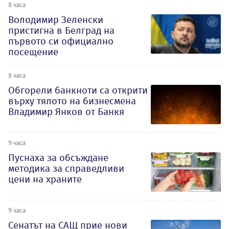
8 часа
Володимир Зеленски
пристигна в Белград на
първото си официално
посещение
8 часа
Обгорели банкноти са открити
върху тялото на бизнесмена
Владимир Янков от Банкя
9 часа
Пуснаха за обсъждане
методика за справедливи
цени на храните
9 часа
Сенатът на САЩ прие нови