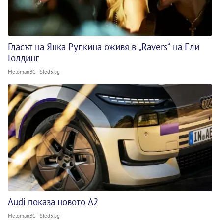
Гласът на Янка Рупкина оживя в „Ravers“ на Ели
Голдинг
MelomanBG - Sled5.bg
Audi показа новото A2
MelomanBG - Sled5.bg