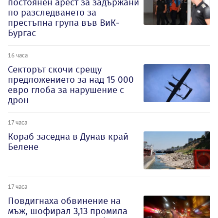
постоянен арест за задържани
по разследването за
престъпна група във ВиК-
Бургас
16 часа
Секторът скочи срещу
предложението за над 15 000
евро глоба за нарушение с
дрон
17 часа
Кораб заседна в Дунав край
Белене
17 часа
Повдигнаха обвинение на
мъж, шофирал 3,13 промила