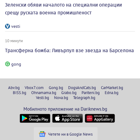
Зеленски обяви началото на специални операции
срещу руската военна промишленост
vesti
10 минути
Трансферна бомба: Ливърпул взе звезда на Барселона
gong
Abv.bg
Vbox7.com
Gong.bg
DogsAndCats.bg
CarMarket.bg
BISS.bg
Ohnamama.bg
Grabo.bg
Pariteni.bg
Edna.bg
Vesti.bg
Nova.bg
Telegraph.bg
Мобилното приложение на Dariknews.bg
Четете ни в Google News