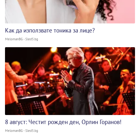
Как да използвате тоника за лице?
MelomanBG - Sled5.bg
8 август: Честит рожден ден, Орлин Горанов!
MelomanBG - Sled5.bg