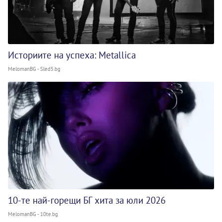
Историите на успеха: Metallica
MelomanBG - Sled5.bg
10-те най-горещи БГ хита за юли 2026
MelomanBG - 10te.bg