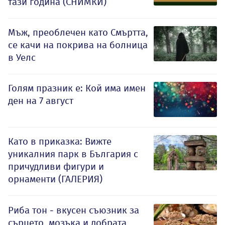
тази година (СНИМКИ)
Мъж, преоблечен като Смъртта,
се качи на покрива на болница
в Уелс
Голям празник е: Кой има имен
ден на 7 август
Като в приказка: Вижте
уникалния парк в България с
причудливи фигури и
орнаменти (ГАЛЕРИЯ)
Риба тон - вкусен съюзник за
сърцето, мозъка и добрата