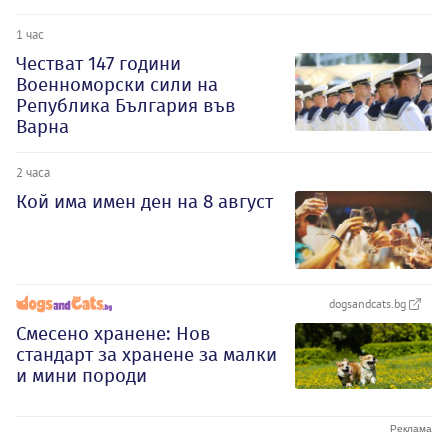
1 час
Честват 147 години
Военноморски сили на
Република България във
Варна
2 часа
Кой има имен ден на 8 август
dogsandcats.bg
Смесено хранене: Нов
стандарт за хранене за малки
и мини породи