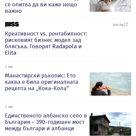
се опитва да ви каже нещо
важно
biss.bg
Креативност vs. рентабилност:
рисковият бизнес модел зад
блясъка. Говорят Radapola и
Elita
1 час
Манастирски ръкопис: Ето
каква е била оригиналната
рецепта на „Кока-Кола“
1 час
Единственото албанско село в
България – 390-годишен мост
между българи и албанци