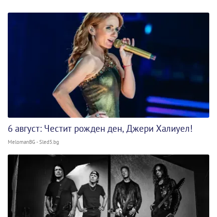
6 август: Честит рожден ден, Джери Халиуел!
MelomanBG - Sled5.bg