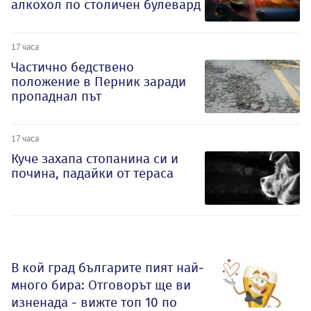
алкохол по столичен булевард
17 часа
Частично бедствено
положение в Перник заради
пропаднал път
17 часа
Куче захапа стопанина си и
почина, падайки от тераса
В кой град българите пият най-
много бира: Отговорът ще ви
изненада - вижте топ 10 по