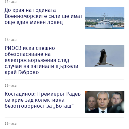
15 часа
До края на годината
Военноморските сили ще имат
още един минен ловец
16 часа
РИОСВ иска спешно
обезопасяване на
електросъоръжения след
случаи на загинали щъркели
край Габрово
16 часа
Костадинов: Премиерът Радев
се крие зад колективна
безотговорност за „Боташ“
16 часа