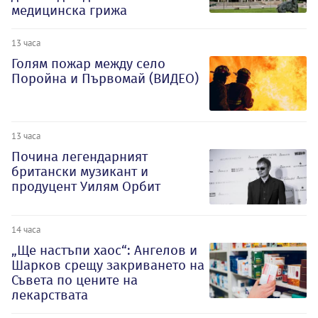
медицинска грижа
13 часа
Голям пожар между село
Поройна и Първомай (ВИДЕО)
13 часа
Почина легендарният
британски музикант и
продуцент Уилям Орбит
14 часа
„Ще настъпи хаос“: Ангелов и
Шарков срещу закриването на
Съвета по цените на
лекарствата