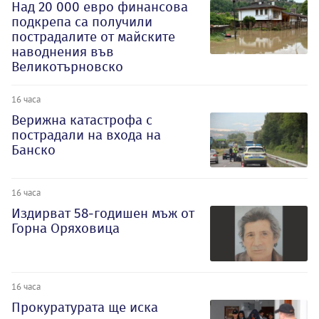
Над 20 000 евро финансова
подкрепа са получили
пострадалите от майските
наводнения във
Великотърновско
16 часа
Верижна катастрофа с
пострадали на входа на
Банско
16 часа
Издирват 58-годишен мъж от
Горна Оряховица
16 часа
Прокуратурата ще иска