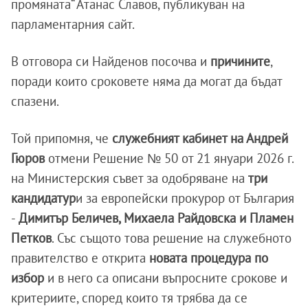
промяната“ Атанас Славов, публикуван на
парламентарния сайт.
В отговора си Найденов посочва и
причините
,
поради които сроковете няма да могат да бъдат
спазени.
Той припомня, че
служебният кабинет на Андрей
Гюров
отмени Решение № 50 от 21 януари 2026 г.
на Министерския съвет за одобряване на
три
кандидатур
и за европейски прокурор от България
-
Димитър Беличев, Михаела Райдовска и Пламен
Петков
. Със същото това решение на служебното
правителство е открита
новата процедура по
избор
и в него са описани въпросните срокове и
критериите, според които тя трябва да се