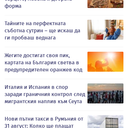
форма
Тайните на перфектната
съботна сутрин – ще искаш да
ги пробваш веднага
Жегите достигат своя пик,
картата на България светва в
предупредителен оранжев код
Италия и Испания в спор
заради граничния контрол след
мигрантския наплив към Сеута
Нови пътни такси в Румъния от
31 август: Колко ще плащат