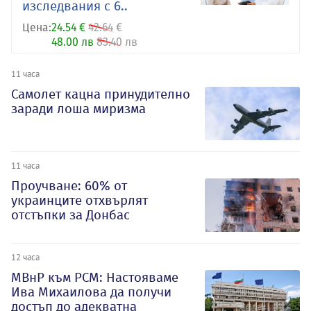
изследвания с 6..
Цена:
24.54 €
42.64 €
48.00 лв
83.40 лв
11 часа
Самолет кацна принудително
заради лоша миризма
11 часа
Проучване: 60% от
украинците отхвърлят
отстъпки за Донбас
12 часа
МВнР към РСМ: Настояваме
Ива Михаилова да получи
достъп до адекватна