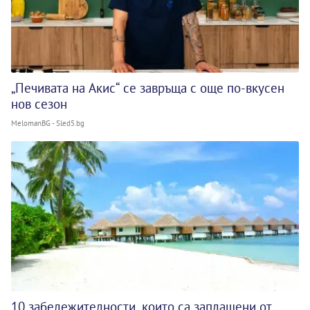
„Печивата на Акис“ се завръща с още по-вкусен
нов сезон
MelomanBG - Sled5.bg
10 забележителности, които са заплашени от