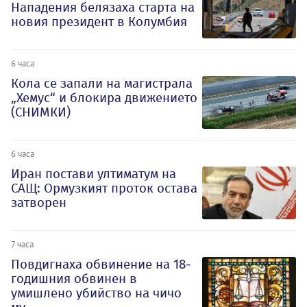
Нападения белязаха старта на
новия президент в Колумбия
6 часа
Кола се запали на магистрала
„Хемус“ и блокира движението
(СНИМКИ)
6 часа
Иран постави ултиматум на
САЩ: Ормузкият проток остава
затворен
7 часа
Повдигнаха обвинение на 18-
годишния обвинен в
умишлено убийство на чичо