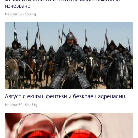
изчезване
MelomanBG - 10te.bg
Август с екшън, фентъзи и безкраен адреналин
MelomanBG - Sled5.bg