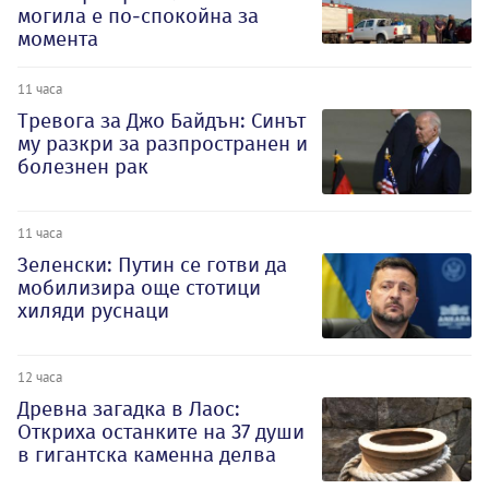
могила е по-спокойна за
момента
11 часа
Тревога за Джо Байдън: Синът
му разкри за разпространен и
болезнен рак
11 часа
Зеленски: Путин се готви да
мобилизира още стотици
хиляди руснаци
12 часа
Древна загадка в Лаос:
Откриха останките на 37 души
в гигантска каменна делва