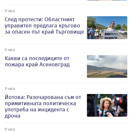
8 часа
След протести: Областният
управител предлага кръгово
за опасен път край Търговище
8 часа
Какви са последиците от
пожара край Асеновград
9 часа
Йотова: Разочарована съм от
примитивната политическа
употреба на инцидента с
дрона
9 часа