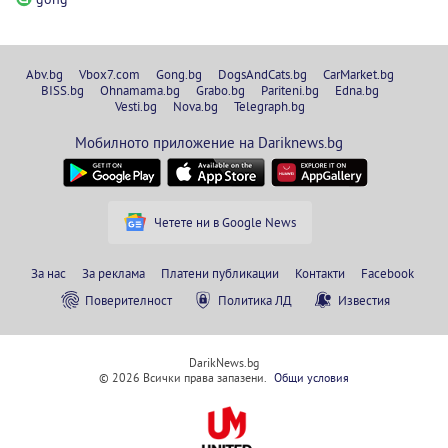
Abv.bg
Vbox7.com
Gong.bg
DogsAndCats.bg
CarMarket.bg
BISS.bg
Ohnamama.bg
Grabo.bg
Pariteni.bg
Edna.bg
Vesti.bg
Nova.bg
Telegraph.bg
Мобилното приложение на Dariknews.bg
Четете ни в Google News
За нас
За реклама
Платени публикации
Контакти
Facebook
Поверителност
Политика ЛД
Известия
DarikNews.bg
© 2026 Всички права запазени.
Общи условия