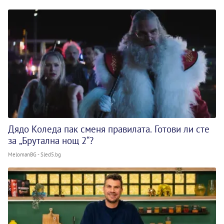
Дядо Коледа пак сменя правилата. Готови ли сте
за „Брутална нощ 2“?
MelomanBG - Sled5.bg