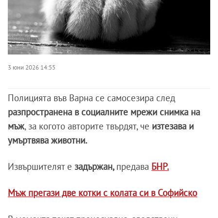
3 юни 2026 14:55
Полицията във Варна се самосезира след
разпространена в социалните мрежи снимка на
мъж
, за когото авторите твърдят, че
изтезава и
умъртвява животни.
Извършителят е
задържан,
предава
БНР.
Мъж прегази две котки с колата си в Софийско