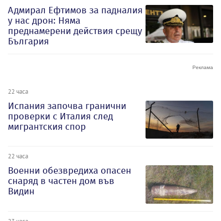
Адмирал Ефтимов за падналия
у нас дрон: Няма
преднамерени действия срещу
България
22 часа
Испания започва гранични
проверки с Италия след
мигрантския спор
22 часа
Военни обезвредиха опасен
снаряд в частен дом във
Видин