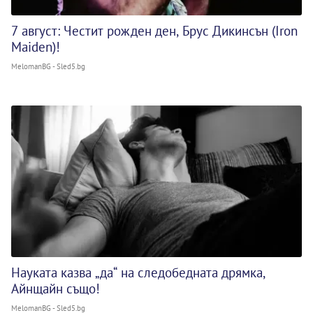
7 август: Честит рожден ден, Брус Дикинсън (Iron
Maiden)!
MelomanBG - Sled5.bg
Науката казва „да“ на следобедната дрямка,
Айнщайн също!
MelomanBG - Sled5.bg