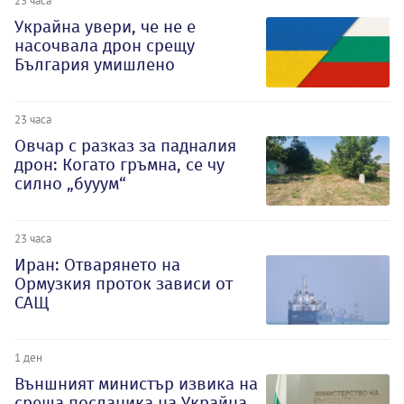
23 часа
Украйна увери, че не е
насочвала дрон срещу
България умишлено
23 часа
Овчар с разказ за падналия
дрон: Когато гръмна, се чу
силно „бууум“
23 часа
Иран: Отварянето на
Ормузкия проток зависи от
САЩ
1 ден
Външният министър извика на
среща посланика на Украйна