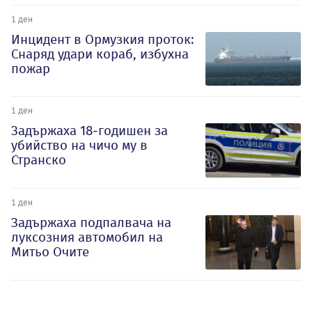
1 ден
Инцидент в Ормузкия проток:
Снаряд удари кораб, избухна
пожар
1 ден
Задържаха 18-годишен за
убийство на чичо му в
Странско
1 ден
Задържаха подпалвача на
луксозния автомобил на
Митьо Очите