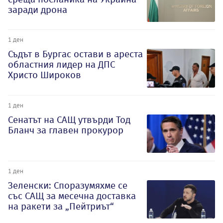
заради дрона
1 ден
Съдът в Бургас остави в ареста
областния лидер на ДПС
Христо Широков
1 ден
Сенатът на САЩ утвърди Тод
Бланч за главен прокурор
1 ден
Зеленски: Споразумяхме се
със САЩ за месечна доставка
на ракети за „Пейтриът“