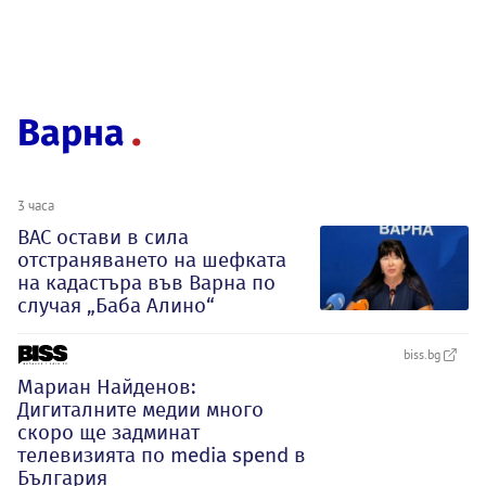
Варна
3 часа
ВАС остави в сила
отстраняването на шефката
на кадастъра във Варна по
случая „Баба Алино“
biss.bg
Мариан Найденов:
Дигиталните медии много
скоро ще задминат
телевизията по media spend в
България