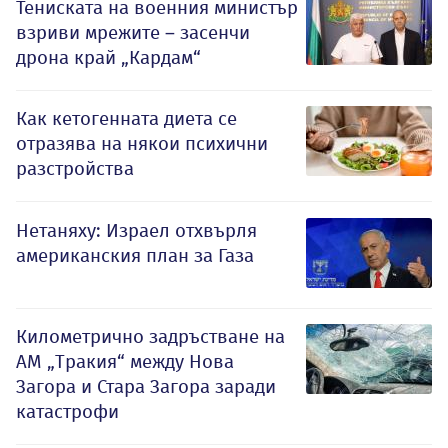
Тениската на военния министър
взриви мрежите – засенчи
дрона край „Кардам“
Как кетогенната диета се
отразява на някои психични
разстройства
Нетаняху: Израел отхвърля
американския план за Газа
Километрично задръстване на
АМ „Тракия“ между Нова
Загора и Стара Загора заради
катастрофи