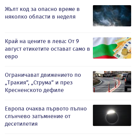
Жълт код за опасно време в
няколко области в неделя
Край на цените в лева: От 9
август етикетите остават само в
евро
Ограничават движението по
„Тракия“, „Струма“ и през
Кресненското дефиле
Европа очаква първото пълно
слънчево затъмнение от
десетилетия