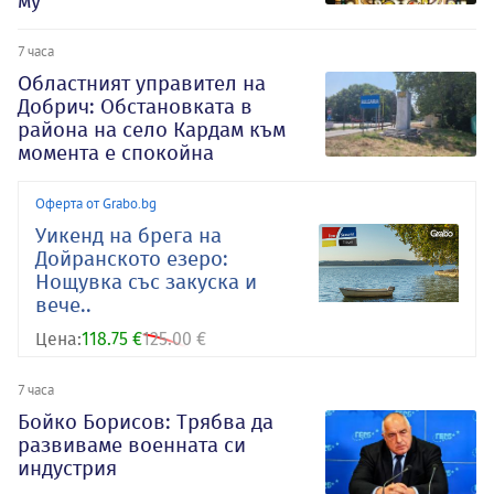
му
7 часа
Oбластният управител на
Добрич: Обстановката в
района на село Кардам към
момента е спокойна
Оферта от Grabo.bg
Уикенд на брега на
Дойранското езеро:
Нощувка със закуска и
вече..
Цена:
118.75 €
125.00 €
7 часа
Бойко Борисов: Трябва да
развиваме военната си
индустрия