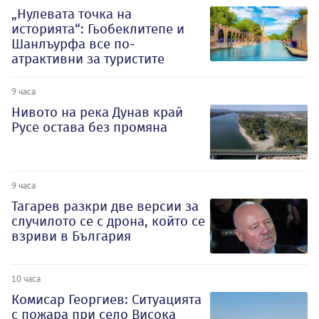
„Нулевата точка на
историята“: Гьобеклитепе и
Шанлъурфа все по-
атрактивни за туристите
9 часа
Нивото на река Дунав край
Русе остава без промяна
9 часа
Тагарев разкри две версии за
случилото се с дрона, който се
взриви в България
10 часа
Комисар Георгиев: Ситуацията
с пожара при село Висока