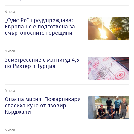
3 часа
„Суис Ре“ предупреждава:
Европа не е подготвена за
смъртоносните горещини
4 часа
Земетресение с магнитуд 4,5
по Рихтер в Турция
5 часа
Опасна мисия: Пожарникари
спасиха куче от язовир
Кърджали
5 часа