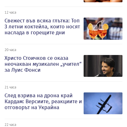
12 часа
Свежест във всяка глътка: Топ
3 летни коктейла, които носят
наслада в горещите дни
20 часа
Христо Стоичков се оказа
неочакван музикален „учител“
за Луис Фонси
21 часа
След взрива на дрона край
Кардам: Версиите, реакциите и
отговорът на Украйна
22 часа