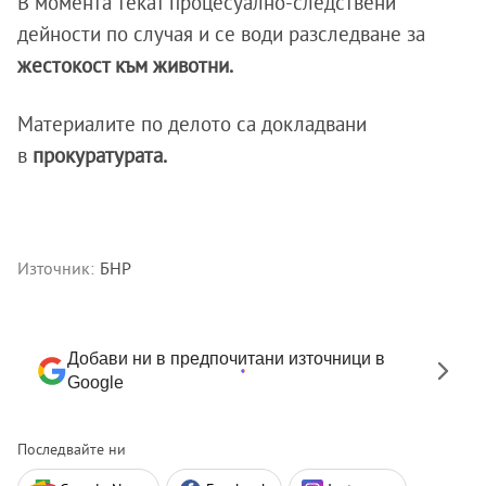
В момента текат процесуално-следствени
дейности по случая и се води разследване за
жестокост към животни.
Материалите по делото са докладвани
в
прокуратурата.
Източник:
БНР
Добави ни в предпочитани източници в
Google
Последвайте ни