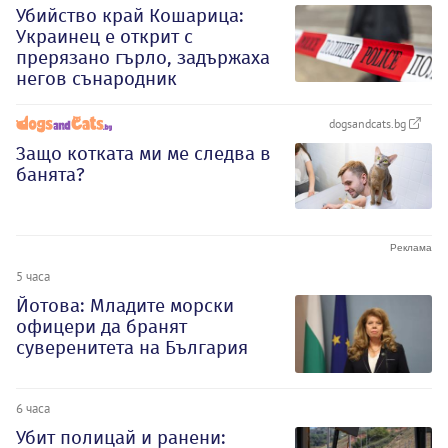
Убийство край Кошарица:
Украинец е открит с
прерязано гърло, задържаха
негов сънародник
dogsandcats.bg
Защо котката ми ме следва в
банята?
5 часа
Йотова: Младите морски
офицери да бранят
суверенитета на България
6 часа
Убит полицай и ранени: