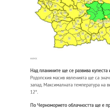
НИМХ
Над планините ще се развива купеста
Родопския масив явленията ще са знач
запад. Максималната температура на в
12°.
По Черноморието облачността ще е п