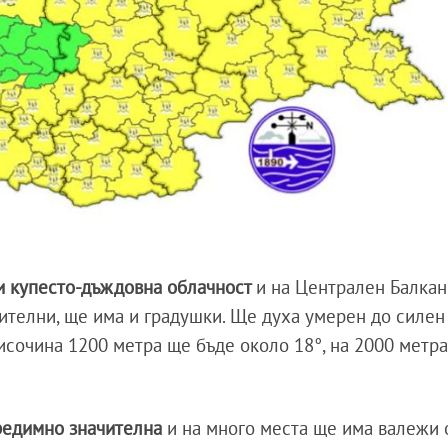
 и купесто-дъждовна облачност
и на Централен Балкан
ителни, ще има и градушки. Ще духа умерен до силен 
исочина 1200 метра ще бъде около 18°, на 2000 метра
редимно значителна
и на много места ще има валежи 