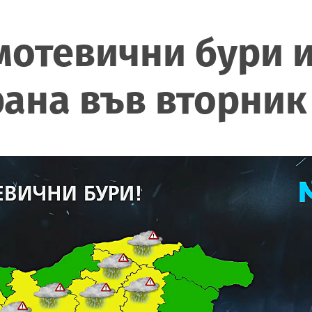
мотевични бури 
рана във вторник