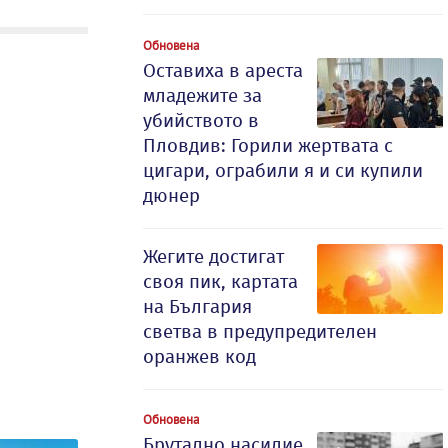
Обновена
Оставиха в ареста
младежите за
убийството в
Пловдив: Горили жертвата с
цигари, ограбили я и си купили
дюнер
Жегите достигат
своя пик, картата
на България
светва в предупредителен
оранжев код
Обновена
Брутално насилие