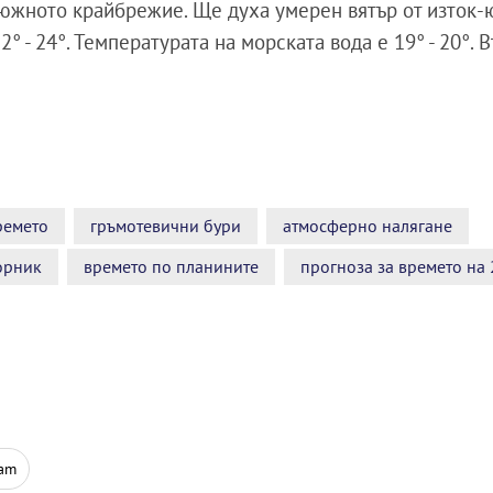
южното крайбрежие. Ще духа умерен вятър от изток-ю
 - 24°. Температурата на морската вода е 19° - 20°. 
ремето
гръмотевични бури
атмосферно налягане
орник
времето по планините
прогноза за времето на
ram