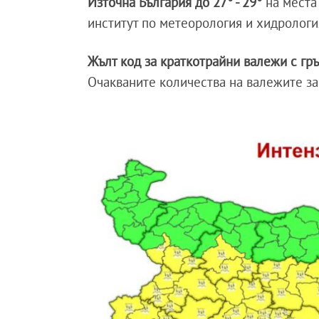
Източна България до 27° - 29°
на места
институт по метеорология и хидрологи
Жълт код за краткотрайни валежи с гръ
Очакваните количества на валежите за