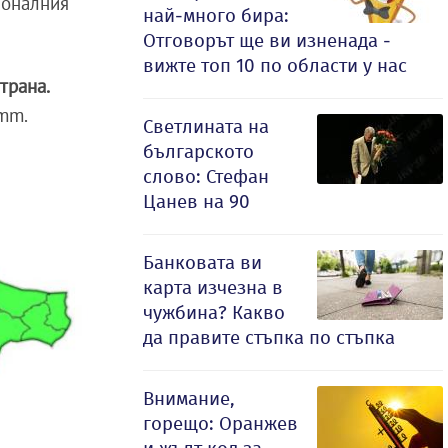
ионалния
най-много бира:
Отговорът ще ви изненада -
вижте топ 10 по области у нас
трана.
 mm.
Светлината на
българското
слово: Стефан
Цанев на 90
Банковата ви
карта изчезна в
чужбина? Какво
да правите стъпка по стъпка
Внимание,
горещо: Оранжев