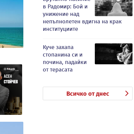
в Радомир: Бой и
унижение над
непълнолетен вдигна на крак
институциите
Куче захапа
стопанина си и
почина, падайки
от терасата
Всичко от днес