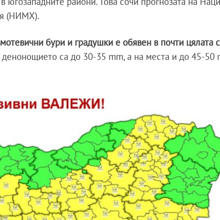
 в югозападните райони. Това сочи прогнозата на Нац
я (НИМХ).
мотевични бури и градушки е обявен в почти цялата с
 денонощието са до 30-35 mm, а на места и до 45-50