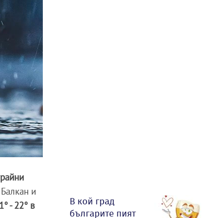
трайни
 Балкан и
В кой град
° - 22° в
българите пият