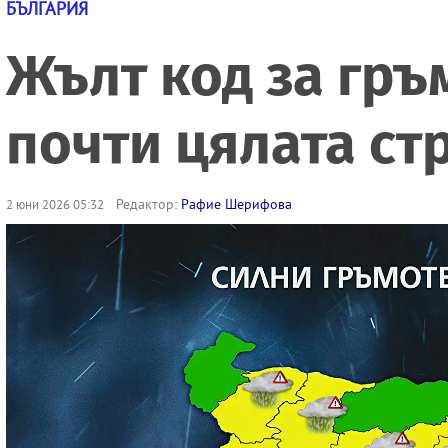
БЪЛГАРИЯ
Жълт код за гръ
почти цялата ст
Редактор:
Рафие Шерифова
2 юни 2026 05:32