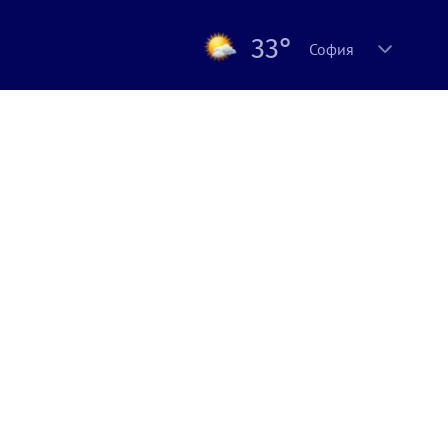
33°
София