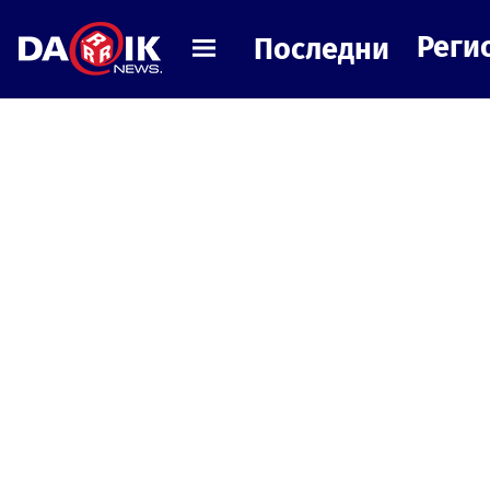
Реги
Последни