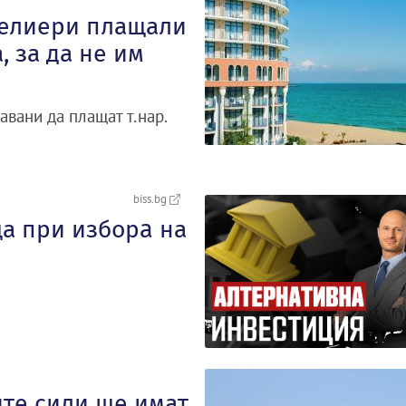
телиери плащали
, за да не им
ани да плащат т.нар.
biss.bg
ща при изборa на
ите сили ще имат