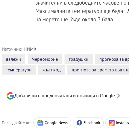
значителни в следобедните часове по 
Максималните температури ще бъдат 22°
на морето ще бъде около 3 бала.
Източник:
НИМХ
валежи
Черноморие
градушки
прогноза за в
температури
жълт код
прогноза за времето във вт
Добави ни в предпочитани източници в Google
Последвайте ни
Google News
Facebook
Instag