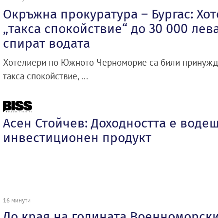
Окръжна прокуратура – Бургас: Хо
„такса спокойствие“ до 30 000 лева
спират водата
Хотелиери по Южното Черноморие са били принуждав
такса спокойствие, ...
Асен Стойчев: Доходността е воде
инвестиционен продукт
16 минути
До края на годината Военноморск