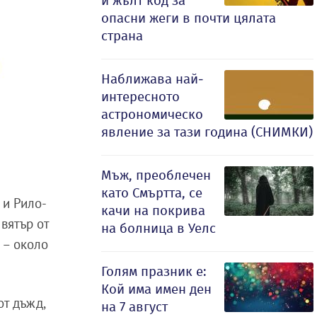
и жълт код за
опасни жеги в почти цялата
страна
Наближава най-
интересното
астрономическо
явление за тази година (СНИМКИ)
Мъж, преоблечен
като Смъртта, се
 и Рило-
качи на покрива
вятър от
на болница в Уелс
 – около
Голям празник е:
Кой има имен ден
от дъжд,
на 7 август