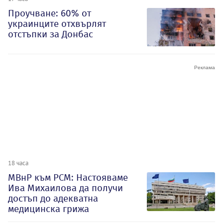
Проучване: 60% от
украинците отхвърлят
отстъпки за Донбас
18 часа
МВнР към РСМ: Настояваме
Ива Михаилова да получи
достъп до адекватна
медицинска грижа