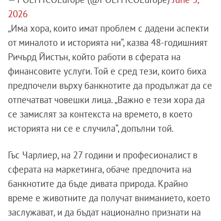
2026
„Има хора, които имат проблем с дадени аспекти
от миналото и историята ни“, казва 48-годишният
Ричърд Йистън, който работи в сферата на
финансовите услуги. Той е сред тези, които биха
предпочели върху банкнотите да продължат да се
отпечатват човешки лица. „Важно е тези хора да
се замислят за контекста на времето, в което
историята ни се е случила“, допълни той.
Гъс Чарлиер, на 27 години и професионалист в
сферата на маркетинга, обаче предпочита на
банкнотите да бъде дивата природа. Крайно
време е животните да получат вниманието, което
заслужават, и да бъдат национално признати на