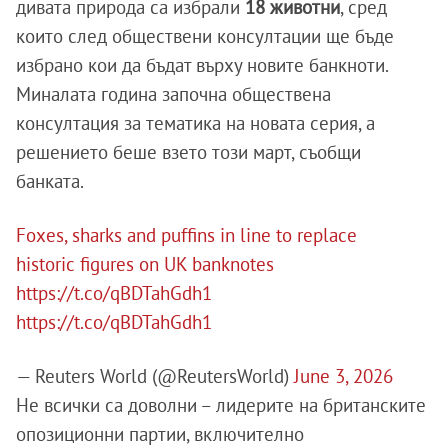
дивата природа са избрали
18 животни
, сред
които след обществени консултации ще бъде
избрано кои да бъдат върху новите банкноти.
Миналата година започна обществена
консултация за тематика на новата серия, а
решението беше взето този март, съобщи
банката.
Foxes, sharks and puffins in line to replace
historic figures on UK banknotes
https://t.co/qBDTahGdh1
https://t.co/qBDTahGdh1
— Reuters World (@ReutersWorld)
June 3, 2026
Не всички са доволни – лидерите на британските
опозиционни партии, включително