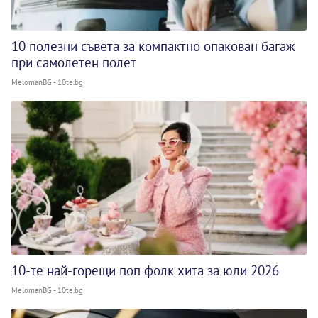
10 полезни съвета за компактно опакован багаж
при самолетен полет
MelomanBG - 10te.bg
10-те най-горещи поп фолк хита за юли 2026
MelomanBG - 10te.bg