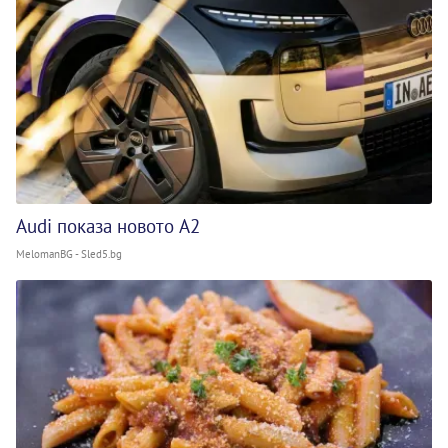
Audi показа новото A2
MelomanBG - Sled5.bg