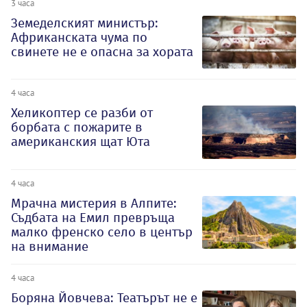
3 часа
Земеделският министър:
Африканската чума по
свинете не е опасна за хората
4 часа
Хеликоптер се разби от
борбата с пожарите в
американския щат Юта
4 часа
Мрачна мистерия в Алпите:
Съдбата на Емил превръща
малко френско село в център
на внимание
4 часа
Боряна Йовчева: Театърът не е