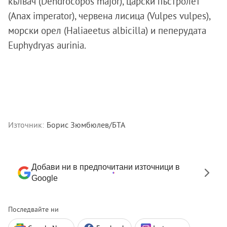
кълвач (Dendrocopos major), царски пъстролет
(Anax imperator), червена лисица (Vulpes vulpes),
морски орел (Haliaeetus albicilla) и пеперудата
Euphydryas aurinia.
Източник:
Борис Зюмбюлев/БТА
Добави ни в предпочитани източници в
Google
Последвайте ни