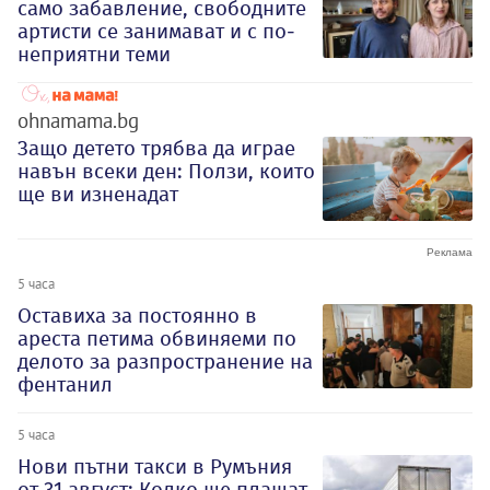
само забавление, свободните
артисти се занимават и с по-
неприятни теми
ohnamama.bg
Защо детето трябва да играе
навън всеки ден: Ползи, които
ще ви изненадат
5 часа
Оставиха за постоянно в
ареста петима обвиняеми по
делото за разпространение на
фентанил
5 часа
Нови пътни такси в Румъния
от 31 август: Колко ще плащат