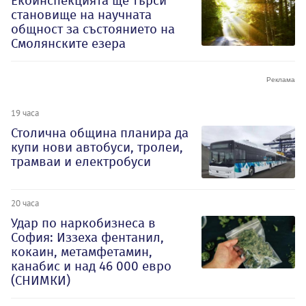
Екоинспекцията ще търси
становище на научната
общност за състоянието на
Смолянските езера
19 часа
Столична община планира да
купи нови автобуси, тролеи,
трамваи и електробуси
20 часа
Удар по наркобизнеса в
София: Иззеха фентанил,
кокаин, метамфетамин,
канабис и над 46 000 евро
(СНИМКИ)