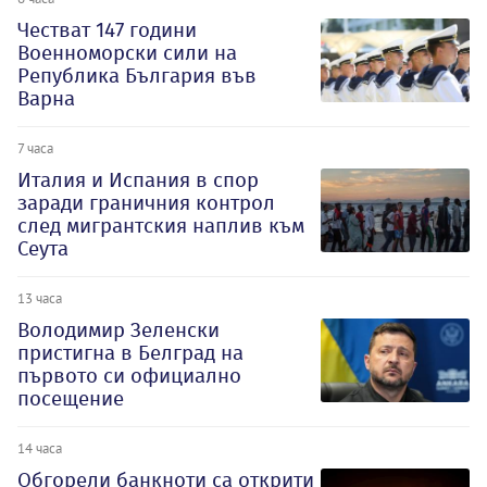
Честват 147 години
Военноморски сили на
Република България във
Варна
7 часа
Италия и Испания в спор
заради граничния контрол
след мигрантския наплив към
Сеута
13 часа
Володимир Зеленски
пристигна в Белград на
първото си официално
посещение
14 часа
Обгорели банкноти са открити