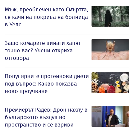
Мъж, преоблечен като Смъртта,
се качи на покрива на болница
в Уелс
Защо комарите винаги хапят
точно вас? Учени откриха
отговора
Популярните протеинови диети
под въпрос: Какво показва
ново проучване
Премиерът Радев: Дрон нахлу в
българското въздушно
пространство и се взриви