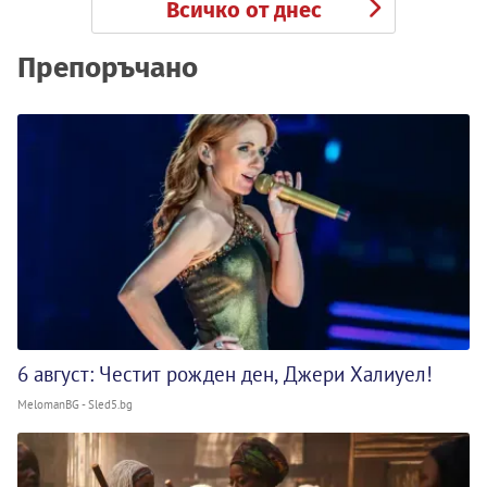
Всичко от днес
Препоръчано
6 август: Честит рожден ден, Джери Халиуел!
MelomanBG - Sled5.bg