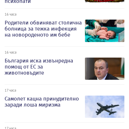
психопати
16 часа
Родители обвиняват столична
болница за тежка инфекция
на новороденото им бебе
16 часа
България иска извънредна
помощ от ЕС за
животновъдите
17 часа
Самолет кацна принудително
заради лоша миризма
17 часа