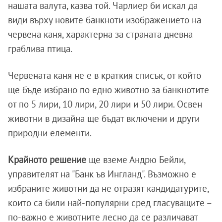
нашата валута, казва той. Чарлиер би искал да
види върху новите банкноти изображението на
червена каня, характерна за страната дневна
граблива птица.
Червената каня не е в краткия списък, от който
ще бъде избрано по едно животно за банкнотите
от по 5 лири, 10 лири, 20 лири и 50 лири. Освен
животни в дизайна ще бъдат включени и други
природни елементи.
Крайното решение
ще вземе Андрю Бейли,
управителят на "Банк ъв Ингланд". Възможно е
избраните животни да не отразят кандидатурите,
които са били най-популярни сред гласуващите –
по-важно е животните лесно да се различават