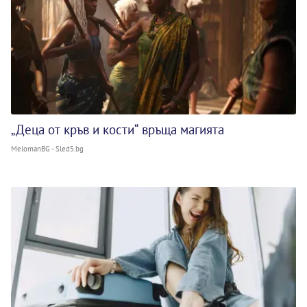
„Деца от кръв и кости“ връща магията
MelomanBG - Sled5.bg