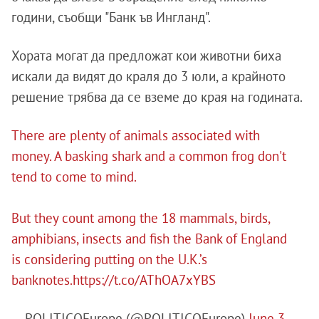
години, съобщи "Банк ъв Ингланд".
Хората могат да предложат кои животни биха
искали да видят до краля до 3 юли, а крайното
решение трябва да се вземе до края на годината.
There are plenty of animals associated with
money. A basking shark and a common frog don't
tend to come to mind.
But they count among the 18 mammals, birds,
amphibians, insects and fish the Bank of England
is considering putting on the U.K.’s
banknotes.
https://t.co/AThOA7xYBS
— POLITICOEurope (@POLITICOEurope)
June 3,