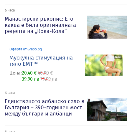
6 часа
Манастирски ръкопис: Ето
каква е била оригиналната
рецепта на „Кока-Кола“
Оферта от Grabo.bg
Mускулна стимулация на
тяло EMT™
Цена:
20.40 €
40.90 €
39.90 лв
79.99 лв
6 часа
Единственото албанско село в
България – 390-годишен мост
между българи и албанци
6 часа