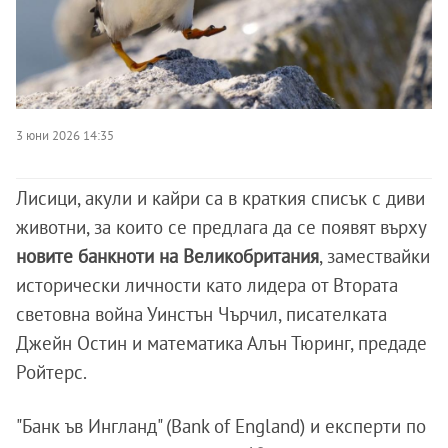
3 юни 2026 14:35
Лисици, акули и кайри са в краткия списък с диви
животни, за които се предлага да се появят върху
новите банкноти на Великобритания
, замествайки
исторически личности като лидера от Втората
световна война Уинстън Чърчил, писателката
Джейн Остин и математика Алън Тюринг, предаде
Ройтерс.
"Банк ъв Ингланд" (Bank of England) и експерти по