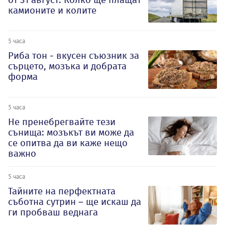
камионите и колите
5 часа
Риба тон - вкусен съюзник за
сърцето, мозъка и добрата
форма
5 часа
Не пренебрегвайте тези
сънища: мозъкът ви може да
се опитва да ви каже нещо
важно
5 часа
Тайните на перфектната
съботна сутрин – ще искаш да
ги пробваш веднага