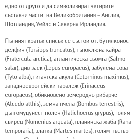
едно от друго и да символизират четирите
съставни части на Великобритания – Англия,
Шотландия, Уейлс и Северна Ирландия.
Пълният кратък списък се състои от: бутилконос
делфин (Tursiops truncatus), тъпоклюна кайра
(Fratercula arctica), атлантическа сьомга (Salmo
salar), див заек (Lepus europaeus), забулена сова
(Tyto alba), гигантска акула (Cetorhinus maximus),
западноевропейски таралеж (Erinaceus
europaeus), обикновено земеродно рибарче
(Alcedo atthis), земна пчела (Bombus terrestris),
дългомуцунест тюлен (Halichoerus grypus), голям
свирец (Numenius arquata), планинска жаба (Rana
temporaria), златка (Martes martes), голям пъстър