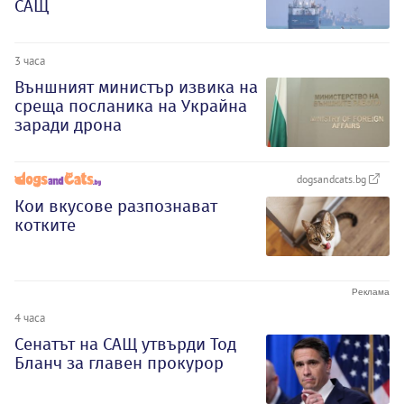
САЩ
3 часа
Външният министър извика на
среща посланика на Украйна
заради дрона
dogsandcats.bg
Кои вкусове разпознават
котките
4 часа
Сенатът на САЩ утвърди Тод
Бланч за главен прокурор