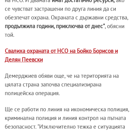
на НСО. И двамата
имат достатъчно ресурси,
ако
се чувстват застрашени по друга линия да си
обезпечат охрана. Охраната с държавни средства,
продължила години, приключва от днес"
, обясни
той.
Свалиха охраната от НСО на Бойко Борисов и
Делян Пеевски
Демерджиев обяви още, че на територията на
цялата страна започва специализирана
полицейска операция.
Ще се работи по линия на икономическа полиция,
криминална полиция и линия контрол на пътната
безопасност. "Изключително тежка е ситуацията