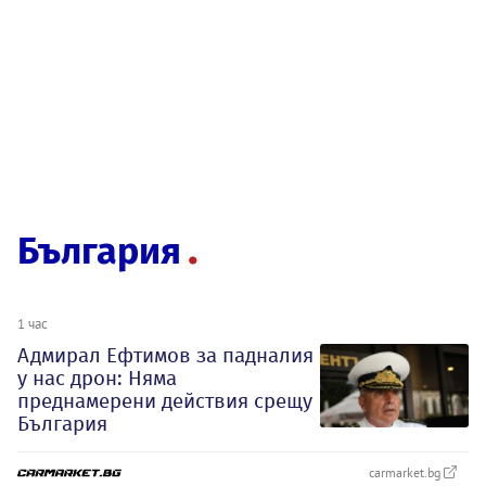
България
1 час
Адмирал Ефтимов за падналия
у нас дрон: Няма
преднамерени действия срещу
България
carmarket.bg