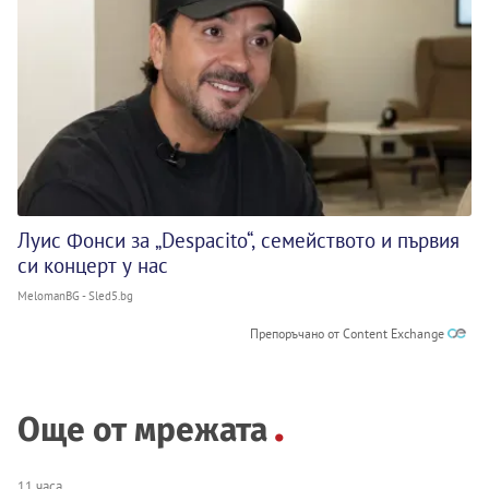
Луис Фонси за „Despacito“, семейството и първия
си концерт у нас
MelomanBG - Sled5.bg
Препоръчано от Content Exchange
Още от мрежата
11 часа