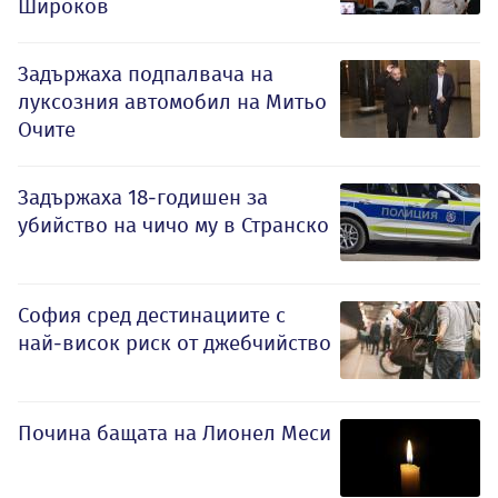
Широков
Задържаха подпалвача на
луксозния автомобил на Митьо
Очите
Задържаха 18-годишен за
убийство на чичо му в Странско
София сред дестинациите с
най-висок риск от джебчийство
Почина бащата на Лионел Меси