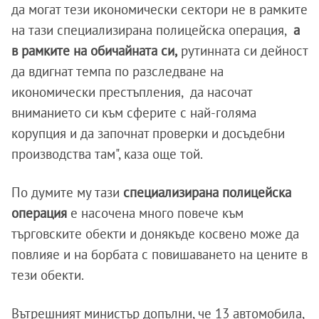
да могат тези икономически сектори не в рамките
на тази специализирана полицейска операция,
а
в рамките на обичайната си,
рутинната си дейност
да вдигнат темпа по разследване на
икономически престъпления, да насочат
вниманието си към сферите с най-голяма
корупция и да започнат проверки и досъдебни
производства там", каза още той.
По думите му тази
специализирана полицейска
операция
е насочена много повече към
търговските обекти и донякъде косвено може да
повлияе и на борбата с повишаването на цените в
тези обекти.
Вътрешният министър допълни, че 13 автомобила,