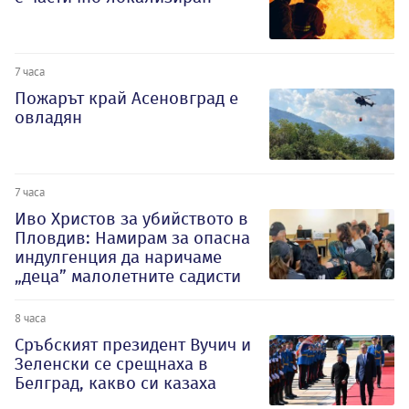
7 часа
Пожарът край Асеновград е
овладян
7 часа
Иво Христов за убийството в
Пловдив: Намирам за опасна
индулгенция да наричаме
„деца” малолетните садисти
8 часа
Сръбският президент Вучич и
Зеленски се срещнаха в
Белград, какво си казаха