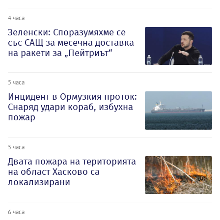
4 часа
Зеленски: Споразумяхме се
със САЩ за месечна доставка
на ракети за „Пейтриът“
5 часа
Инцидент в Ормузкия проток:
Снаряд удари кораб, избухна
пожар
5 часа
Двата пожара на територията
на област Хасково са
локализирани
6 часа