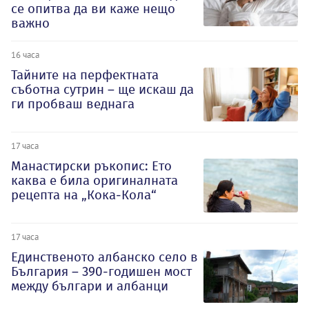
се опитва да ви каже нещо
важно
16 часа
Тайните на перфектната
съботна сутрин – ще искаш да
ги пробваш веднага
17 часа
Манастирски ръкопис: Ето
каква е била оригиналната
рецепта на „Кока-Кола“
17 часа
Единственото албанско село в
България – 390-годишен мост
между българи и албанци