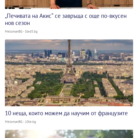
„Печивата на Акис“ се завръща с още по-вкусен
нов сезон
MelomanBG - Sled5.bg
10 неща, които можем да научим от французите
MelomanBG - 10te.bg