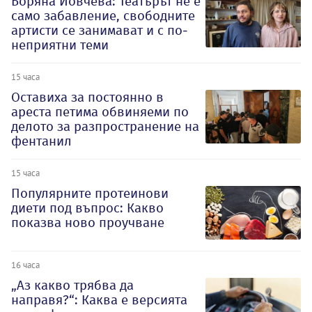
Боряна Йовчева: Театърът не е
само забавление, свободните
артисти се занимават и с по-
неприятни теми
15 часа
Оставиха за постоянно в
ареста петима обвиняеми по
делото за разпространение на
фентанил
15 часа
Популярните протеинови
диети под въпрос: Какво
показва ново проучване
16 часа
„Аз какво трябва да
направя?“: Каква е версията