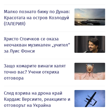
Малко познато бижу по Дунав:
Красотата на остров Козлодуй
(ГАЛЕРИЯ)
Христо Стоичков се оказа
неочакван музикален „учител“
за Луис Фонси
Защо комарите винаги хапят
точно вас? Учени откриха
отговора
След взрива на дрона край
Кардам: Версиите, реакциите и
отговорът на Украйна