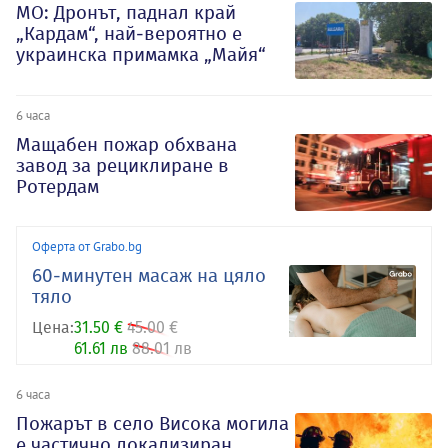
МО: Дронът, паднал край
„Кардам“, най-вероятно е
украинска примамка „Майя“
6 часа
Мащабен пожар обхвана
завод за рециклиране в
Ротердам
Оферта от Grabo.bg
60-минутен масаж на цяло
тяло
Цена:
31.50 €
45.00 €
61.61 лв
88.01 лв
6 часа
Пожарът в село Висока могила
е частично локализиран