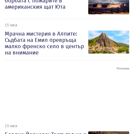
борбата с пожарите в
американския щат Юта
15 часа
Мрачна мистерия в Алпите:
Съдбата на Емил превръща
малко френско село в център
на внимание
15 часа