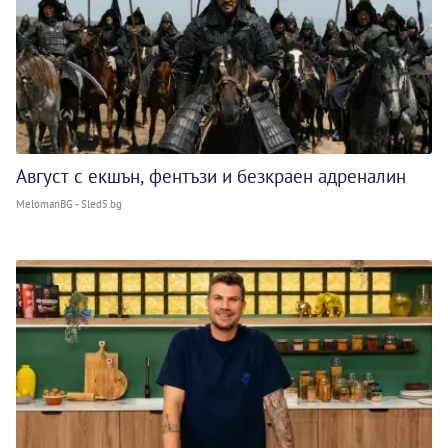
Август с екшън, фентъзи и безкраен адреналин
MelomanBG - Sled5.bg