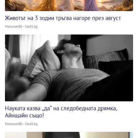
Животът на 3 зодии тръгва нагоре през август
MelomanBG - Sled5.bg
Науката казва „да“ на следобедната дрямка,
Айнщайн също!
MelomanBG - Sled5.bg