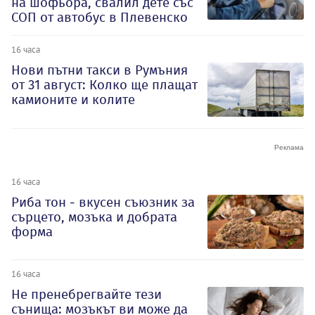
на шофьора, свалил дете със
СОП от автобус в Плевенско
16 часа
Нови пътни такси в Румъния
от 31 август: Колко ще плащат
камионите и колите
16 часа
Риба тон - вкусен съюзник за
сърцето, мозъка и добрата
форма
16 часа
Не пренебрегвайте тези
сънища: мозъкът ви може да