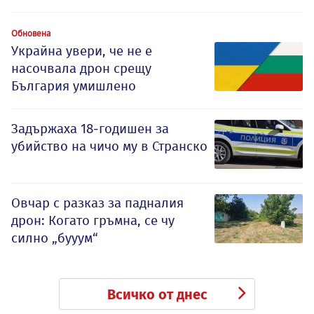
Обновена
Украйна увери, че не е
насочвала дрон срещу
България умишлено
Задържаха 18-годишен за
убийство на чичо му в Странско
Овчар с разказ за падналия
дрон: Когато гръмна, се чу
силно „бууум“
Всичко от днес