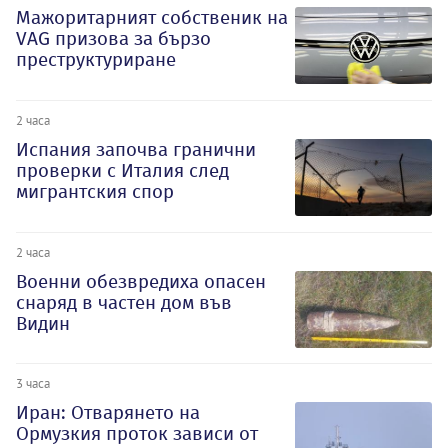
Мажоритарният собственик на
VAG призова за бързо
преструктуриране
2 часа
Испания започва гранични
проверки с Италия след
мигрантския спор
2 часа
Военни обезвредиха опасен
снаряд в частен дом във
Видин
3 часа
Иран: Отварянето на
Ормузкия проток зависи от