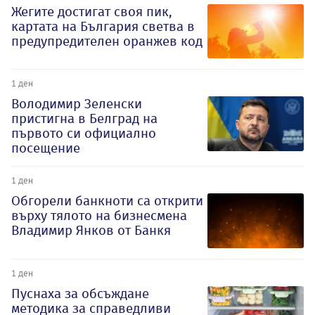
Жегите достигат своя пик,
картата на България светва в
предупредителен оранжев код
1 ден
Володимир Зеленски
пристигна в Белград на
първото си официално
посещение
1 ден
Обгорели банкноти са открити
върху тялото на бизнесмена
Владимир Янков от Банкя
1 ден
Пуснаха за обсъждане
методика за справедливи