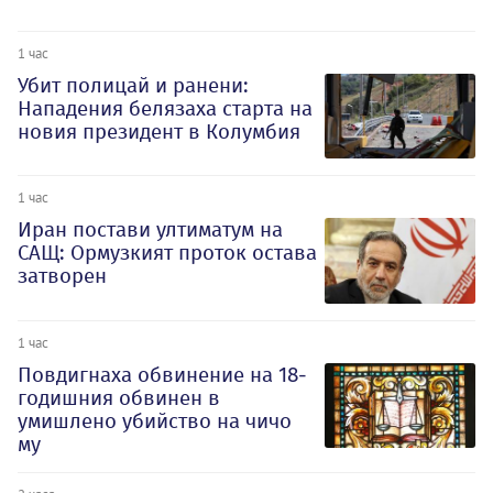
1 час
Убит полицай и ранени:
Нападения белязаха старта на
новия президент в Колумбия
1 час
Иран постави ултиматум на
САЩ: Ормузкият проток остава
затворен
1 час
Повдигнаха обвинение на 18-
годишния обвинен в
умишлено убийство на чичо
му