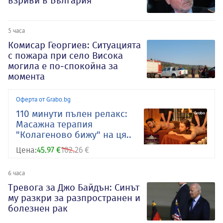
взриви в България
5 часа
Комисар Георгиев: Ситуацията
с пожара при село Висока
могила е по-спокойна за
момента
Оферта от Grabo.bg
110 минути пълен релакс:
Масажна терапия
"Колагеново бижу" на ця..
Цена:
45.97 €
102.26 €
6 часа
Тревога за Джо Байдън: Синът
му разкри за разпространен и
болезнен рак