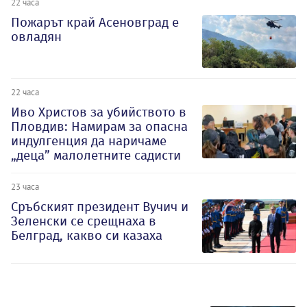
22 часа
Пожарът край Асеновград е
овладян
22 часа
Иво Христов за убийството в
Пловдив: Намирам за опасна
индулгенция да наричаме
„деца” малолетните садисти
23 часа
Сръбският президент Вучич и
Зеленски се срещнаха в
Белград, какво си казаха