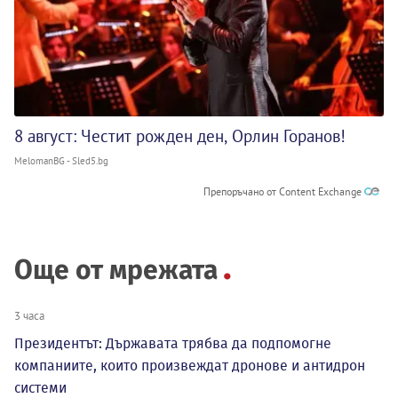
8 август: Честит рожден ден, Орлин Горанов!
MelomanBG - Sled5.bg
Препоръчано от Content Exchange
Още от мрежата
3 часа
Президентът: Държавата трябва да подпомогне
компаниите, които произвеждат дронове и антидрон
системи