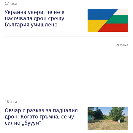
17 часа
Украйна увери, че не е
насочвала дрон срещу
България умишлено
18 часа
Овчар с разказ за падналия
дрон: Когато гръмна, се чу
силно „бууум“