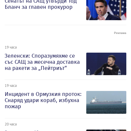
Сенатът на САЩ утвърди Тод
Бланч за главен прокурор
19 часа
Зеленски: Споразумяхме се
със САЩ за месечна доставка
на ракети за „Пейтриът“
19 часа
Инцидент в Ормузкия проток:
Снаряд удари кораб, избухна
пожар
20 часа