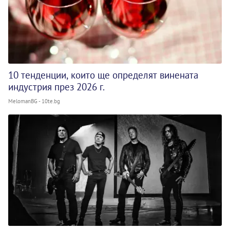
10 тенденции, които ще определят винената
индустрия през 2026 г.
MelomanBG - 10te.bg