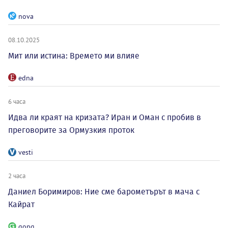
nova
08.10.2025
Мит или истина: Времето ми влияе
edna
6 часа
Идва ли краят на кризата? Иран и Оман с пробив в
преговорите за Ормузкия проток
vesti
2 часа
Даниел Боримиров: Ние сме барометърът в мача с
Кайрат
gong