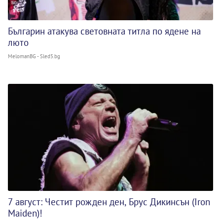
Българин атакува световната титла по ядене на
люто
MelomanBG - Sled5.bg
7 август: Честит рожден ден, Брус Дикинсън (Iron
Maiden)!