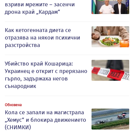
взриви мрежите – засенчи
дрона край „Кардам“
Как кетогенната диета се
отразява на някои психични
разстройства
Убийство край Кошарица:
Украинец е открит с прерязано
гърло, задържаха негов
сънародник
Обновена
Кола се запали на магистрала
„Хемус“ и блокира движението
(СНИМКИ)