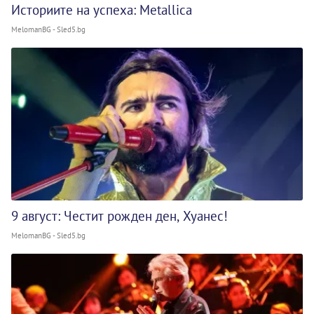
Историите на успеха: Metallica
MelomanBG - Sled5.bg
9 август: Честит рожден ден, Хуанес!
MelomanBG - Sled5.bg