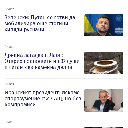
6 часа
Зеленски: Путин се готви да
мобилизира още стотици
хиляди руснаци
6 часа
Древна загадка в Лаос:
Откриха останките на 37 души
в гигантска каменна делва
6 часа
Иранският президент: Искаме
споразумение със САЩ, но без
компромиси
6 часа