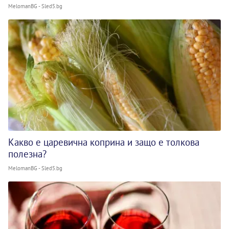
MelomanBG - Sled5.bg
Какво е царевична коприна и защо е толкова
полезна?
MelomanBG - Sled5.bg