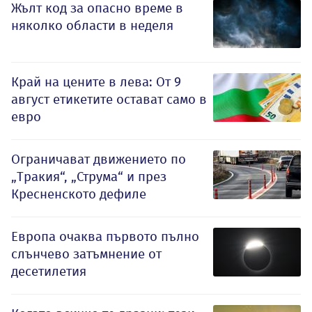
Жълт код за опасно време в
няколко области в неделя
Край на цените в лева: От 9
август етикетите остават само в
евро
Ограничават движението по
„Тракия“, „Струма“ и през
Кресненското дефиле
Европа очаква първото пълно
слънчево затъмнение от
десетилетия