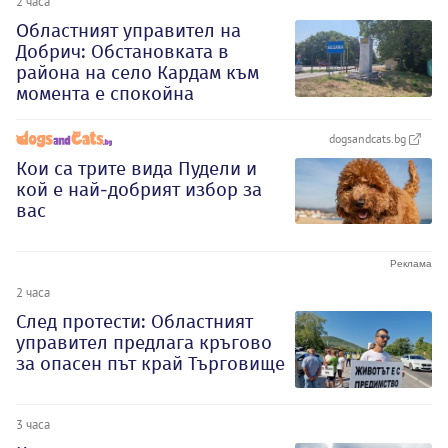
2 часа
Oбластният управител на
Добрич: Обстановката в
района на село Кардам към
момента е спокойна
dogsandcats.bg
Кои са трите вида Пудели и
кой е най-добрият избор за
вас
2 часа
След протести: Областният
управител предлага кръгово
за опасен път край Търговище
3 часа