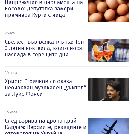
Напрежение в парламента на
Косово: Депутатка замери
премиера Курти с яйца
7 часа
Свежест във всяка глътка: Топ
3 летни коктейла, които носят
наслада в горещите дни
15 часа
Христо Стоичков се оказа
неочакван музикален „учител“
за Луис Фонси
16 часа
След взрива на дрона край
Кардам: Версиите, реакциите и
отговорът на Украйна