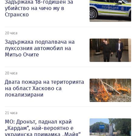
Задържаха 18-годишен за
убийство на чичо му в
Странско
20 часа
Задържаха подпалвача на
луксозния автомобил на
Митьо Очите
20 часа
Двата пожара на територията
на област Хасково са
локализирани
21 часа
МО: Дронът, паднал край
„Кардам“, най-вероятно е
украинска примамка „Майя“