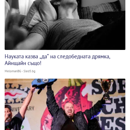
Науката казва „да“ на следобедната дрямка,
Айнщайн също!
MelomanBG - Sled5.bg