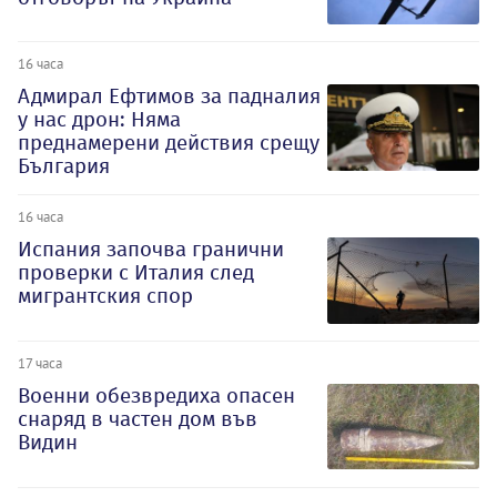
16 часа
Адмирал Ефтимов за падналия
у нас дрон: Няма
преднамерени действия срещу
България
16 часа
Испания започва гранични
проверки с Италия след
мигрантския спор
17 часа
Военни обезвредиха опасен
снаряд в частен дом във
Видин