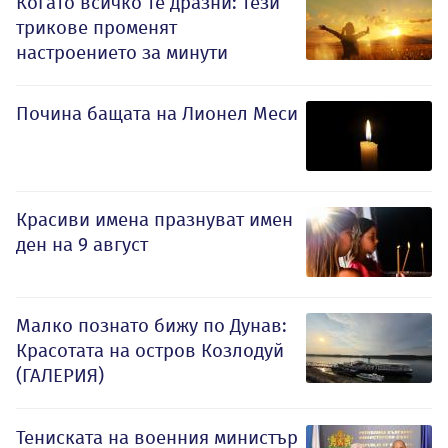
Когато всичко те дразни: тези
трикове променят
настроението за минути
Почина бащата на Лионел Меси
Красиви имена празнуват имен
ден на 9 август
Малко познато бижу по Дунав:
Красотата на остров Козлодуй
(ГАЛЕРИЯ)
Тениската на военния министър