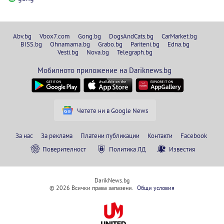
Abv.bg
Vbox7.com
Gong.bg
DogsAndCats.bg
CarMarket.bg
BISS.bg
Ohnamama.bg
Grabo.bg
Pariteni.bg
Edna.bg
Vesti.bg
Nova.bg
Telegraph.bg
Мобилното приложение на Dariknews.bg
Четете ни в Google News
За нас
За реклама
Платени публикации
Контакти
Facebook
Поверителност
Политика ЛД
Известия
DarikNews.bg
© 2026 Всички права запазени.
Общи условия