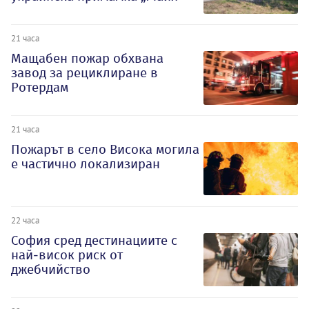
21 часа
Мащабен пожар обхвана
завод за рециклиране в
Ротердам
21 часа
Пожарът в село Висока могила
е частично локализиран
22 часа
София сред дестинациите с
най-висок риск от
джебчийство