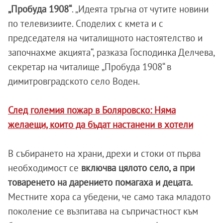
„Пробуда 1908“
. „Идеята тръгна от чутите новини
по телевизиите. Споделих с кмета и с
председателя на читалищното настоятелство и
започнахме акцията“, разказа Господинка Делчева,
секретар на читалище „Пробуда 1908“ в
димитровградското село Воден.
След големия пожар в Боляровско: Няма
желаещи, които да бъдат настанени в хотели
В събирането на храни, дрехи и стоки от първа
необходимост се
включва цялото село, а при
товаренето на дарението помагаха и децата.
Местните хора са убедени, че само така младото
поколение се възпитава на съпричастност към