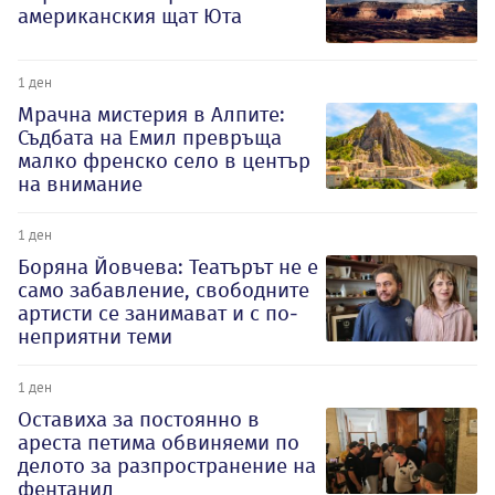
американския щат Юта
1 ден
Мрачна мистерия в Алпите:
Съдбата на Емил превръща
малко френско село в център
на внимание
1 ден
Боряна Йовчева: Театърът не е
само забавление, свободните
артисти се занимават и с по-
неприятни теми
1 ден
Оставиха за постоянно в
ареста петима обвиняеми по
делото за разпространение на
фентанил