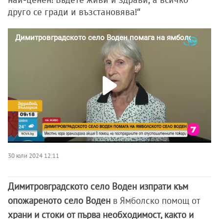
най-ценен! Бъдете живи и здрави, а всичко
друго се гради и възстановява!“
30 юли 2024 12:11
Димитровградското село Воден изпрати към
опожареното село Воден
в Ямболско помощ от
храни и стоки от първа необходимост, както и