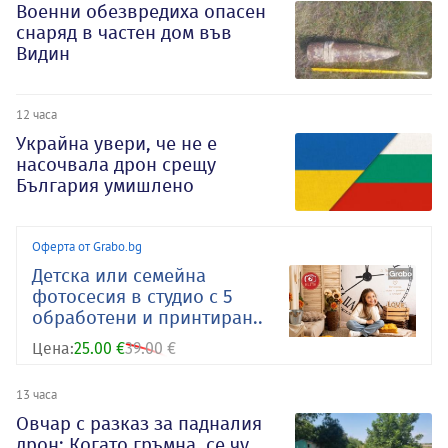
Военни обезвредиха опасен
снаряд в частен дом във
Видин
12 часа
Украйна увери, че не е
насочвала дрон срещу
България умишлено
Оферта от Grabo.bg
Детска или семейна
фотосесия в студио с 5
обработени и принтиран..
Цена:
25.00 €
39.00 €
13 часа
Овчар с разказ за падналия
дрон: Когато гръмна, се чу