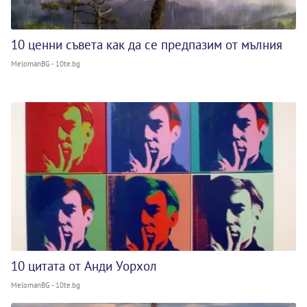
10 ценни съвета как да се предпазим от мълния
MelomanBG - 10te.bg
10 цитата от Анди Уорхол
MelomanBG - 10te.bg