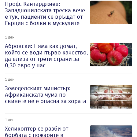
Проф. Кантарджиев:
Западнонилската треска вече
е тук, пациенти се връщат от
Гърция с болки в мускулите
1 ден
Абровски: Няма как домат,
който се води първо качество,
да влиза от трети страни за
0,30 евро у нас
1 ден
Земеделският министър:
Африканската чума по
свинете не е опасна за хората
1 ден
Хеликоптер се разби от
борбата с пожарите в