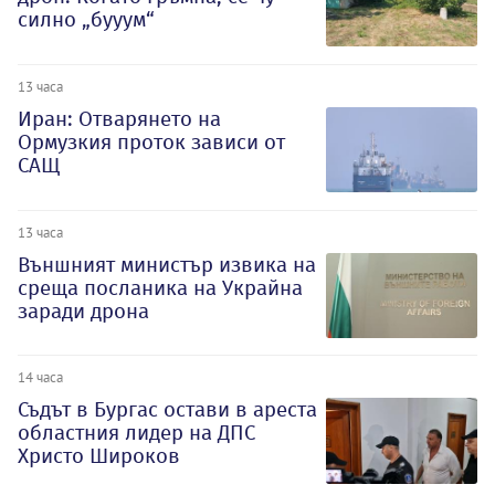
силно „бууум“
13 часа
Иран: Отварянето на
Ормузкия проток зависи от
САЩ
13 часа
Външният министър извика на
среща посланика на Украйна
заради дрона
14 часа
Съдът в Бургас остави в ареста
областния лидер на ДПС
Христо Широков