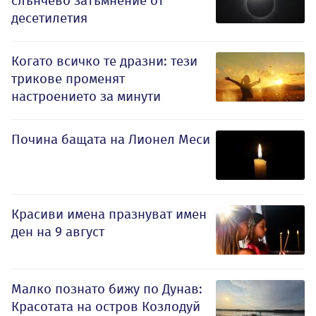
слънчево затъмнение от
десетилетия
Когато всичко те дразни: тези
трикове променят
настроението за минути
Почина бащата на Лионел Меси
Красиви имена празнуват имен
ден на 9 август
Малко познато бижу по Дунав:
Красотата на остров Козлодуй