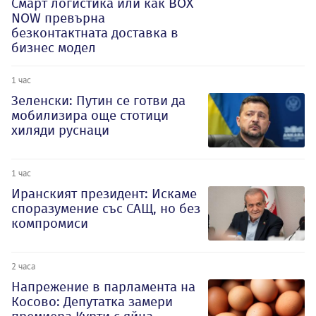
Смарт логистика или как BOX
NOW превърна
безконтактната доставка в
бизнес модел
1 час
Зеленски: Путин се готви да
мобилизира още стотици
хиляди руснаци
1 час
Иранският президент: Искаме
споразумение със САЩ, но без
компромиси
2 часа
Напрежение в парламента на
Косово: Депутатка замери