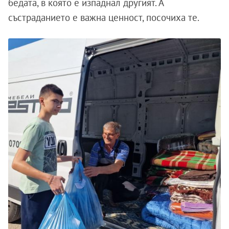
бедата, в която е изпаднал другият. А
състраданието е важна ценност, посочиха те.