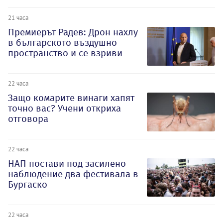
21 часа
Премиерът Радев: Дрон нахлу
в българското въздушно
пространство и се взриви
22 часа
Защо комарите винаги хапят
точно вас? Учени откриха
отговора
22 часа
НАП постави под засилено
наблюдение два фестивала в
Бургаско
22 часа