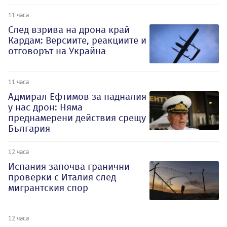
11 часа
След взрива на дрона край
Кардам: Версиите, реакциите и
отговорът на Украйна
11 часа
Адмирал Ефтимов за падналия
у нас дрон: Няма
преднамерени действия срещу
България
12 часа
Испания започва гранични
проверки с Италия след
мигрантския спор
12 часа