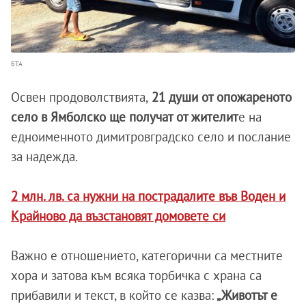
БТА
Освен продоволствията,
21 души от опожареното
село в Ямболско ще получат от жителит
е на
едноименното димитровградско село и послание
за надежда.
2 млн. лв. са нужни на пострадалите във Воден и
Крайново да възстановят домовете си
Важно е отношението, категорични са местните
хора и затова към всяка торбичка с храна са
прибавили и текст, в който се казва:
„Животът е