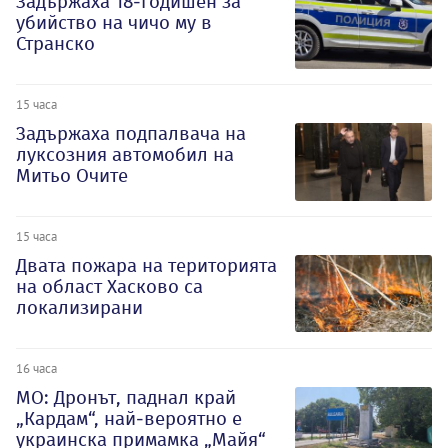
Задържаха 18-годишен за
убийство на чичо му в
Странско
15 часа
Задържаха подпалвача на
луксозния автомобил на
Митьо Очите
15 часа
Двата пожара на територията
на област Хасково са
локализирани
16 часа
МО: Дронът, паднал край
„Кардам“, най-вероятно е
украинска примамка „Майя“