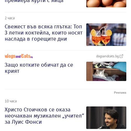
премиера Курти с яйца
2 часа
Свежест във всяка глътка: Топ
3 летни коктейла, които носят
наслада в горещите дни
dogsandcats.bg
Защо котките обичат да се
крият
10 часа
Христо Стоичков се оказа
неочакван музикален „учител“
за Луис Фонси