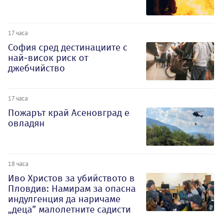
17 часа
София сред дестинациите с
най-висок риск от
джебчийство
17 часа
Пожарът край Асеновград е
овладян
18 часа
Иво Христов за убийството в
Пловдив: Намирам за опасна
индулгенция да наричаме
„деца” малолетните садисти