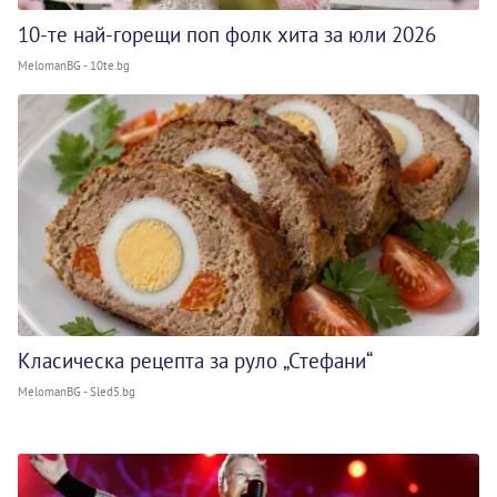
10-те най-горещи поп фолк хита за юли 2026
MelomanBG - 10te.bg
Класическа рецепта за руло „Стефани“
MelomanBG - Sled5.bg