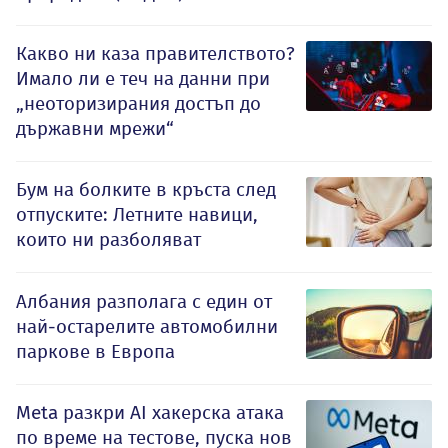
Какво ни каза правителството?
Имало ли е теч на данни при
„неоторизирания достъп до
държавни мрежи“
Бум на болките в кръста след
отпуските: Летните навици,
които ни разболяват
Албания разполага с един от
най-остарелите автомобилни
паркове в Европа
Meta разкри AI хакерска атака
по време на тестове, пуска нов