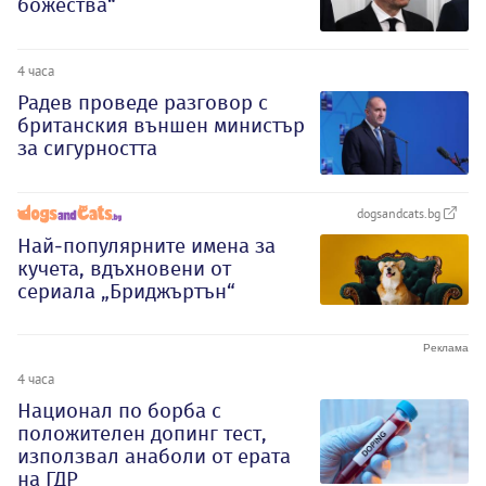
божества“
4 часа
Радев проведе разговор с
британския външен министър
за сигурността
dogsandcats.bg
Най-популярните имена за
кучета, вдъхновени от
сериала „Бриджъртън“
4 часа
Национал по борба с
положителен допинг тест,
използвал анаболи от ерата
на ГДР