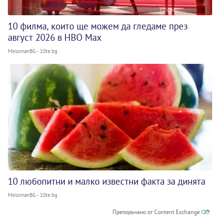
10 филма, които ще можем да гледаме през
август 2026 в HBO Max
MelomanBG - 10te.bg
10 любопитни и малко известни факта за динята
MelomanBG - 10te.bg
Препоръчано от Content Exchange