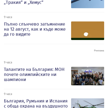
„Тракия“ и „Хемус“
9 часа
Пълно слънчево затъмнение
на 12 август, как и къде може
да го видите
9 часа
Талантите на България: МОН
почете олимпийските ни
шампиони
9 часа
България, Румъния и Испания
с обща охрана на въздушното