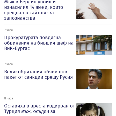
Мъж в Берлин упоил и
изнасилил 14 жени, които
срещнал в сайтове за
запознанства
7 часа
Прокуратурата повдигна
обвинения на бившия шеф на
ВиК-Бургас
7 часа
Великобритания обяви нов
пакет от санкции срещу Русия
8 часа
Оставиха в ареста издирван от
Турция мъж, осъден за