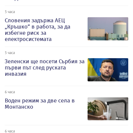
5 часа
Словения задържа АЕЦ
„Кръшко“ в работа, за да
избегне риск за
електросистемата
5 часа
Зеленски ще посети Сърбия за
първи път след руската
инвазия
6 часа
Воден режим за две села в
Монтанско
6 часа