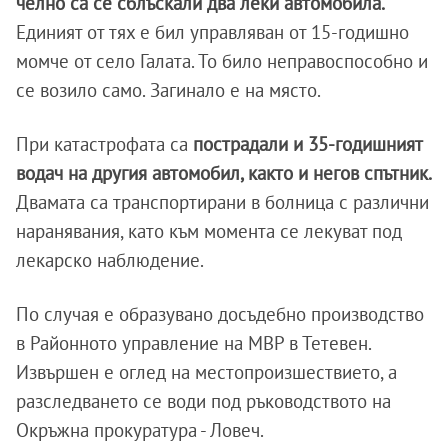
челно са се сблъскали два леки автомобила.
Единият от тях е бил управляван от 15-годишно
момче от село Галата. То било неправоспособно и
се возило само. Загинало е на място.
При катастрофата са
пострадали и 35-годишният
водач на другия автомобил, както и негов спътник.
Двамата са транспортирани в болница с различни
наранявания, като към момента се лекуват под
лекарско наблюдение.
По случая е образувано досъдебно производство
в Районното управление на МВР в Тетевен.
Извършен е оглед на местопроизшествието, а
разследването се води под ръководството на
Окръжна прокуратура - Ловеч.