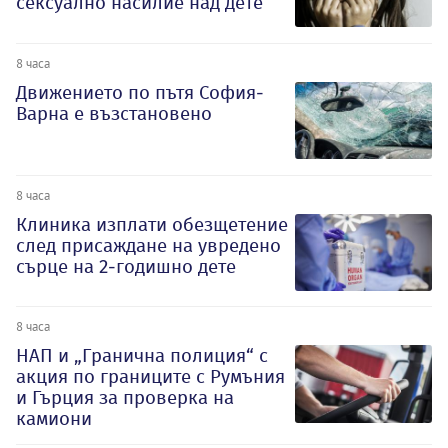
сексуално насилие над дете
8 часа
Движението по пътя София-
Варна е възстановено
8 часа
Клиника изплати обезщетение
след присаждане на увредено
сърце на 2-годишно дете
8 часа
НАП и „Гранична полиция“ с
акция по границите с Румъния
и Гърция за проверка на
камиони