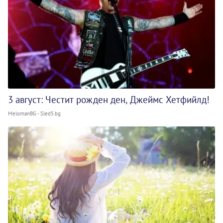
3 август: Честит рожден ден, Джеймс Хетфийлд!
MelomanBG - Sled5.bg