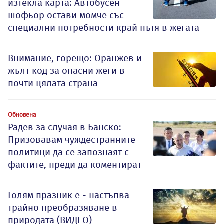
изтекла карта: Автобусен
шофьор остави момче със
специални потребности край пътя в жегата
Внимание, горещо: Оранжев и
жълт код за опасни жеги в
почти цялата страна
Обновена
Радев за случая в Банско:
Призовавам чуждестранните
политици да се запознаят с
фактите, преди да коментират
Голям празник е - настъпва
трайно преобразяване в
природата (ВИДЕО)