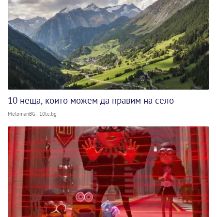
10 неща, които можем да правим на село
MelomanBG - 10te.bg