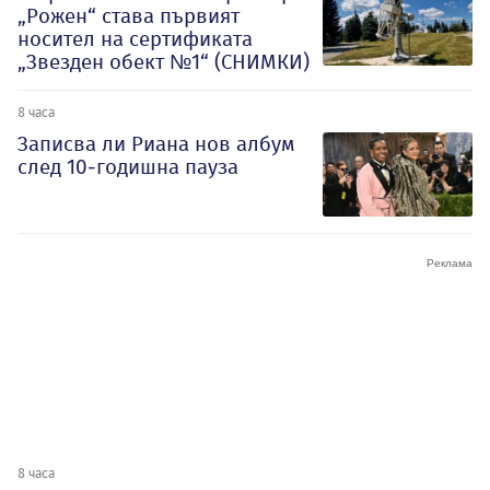
„Рожен“ става първият
носител на сертификата
„Звезден обект №1“ (СНИМКИ)
8 часа
Записва ли Риана нов албум
след 10-годишна пауза
8 часа