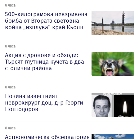
8 часа
500-килограмова невзривена
бомба от Втората световна
война „изплува“ край Кьолн
8 часа
Акция с дронове и обходи:
Търсят глутница кучета в два
столични района
8 часа
Почина известният
неврохирург доц. д-р Георги
Поптодоров
8 часа
Астрономическа обсерватория