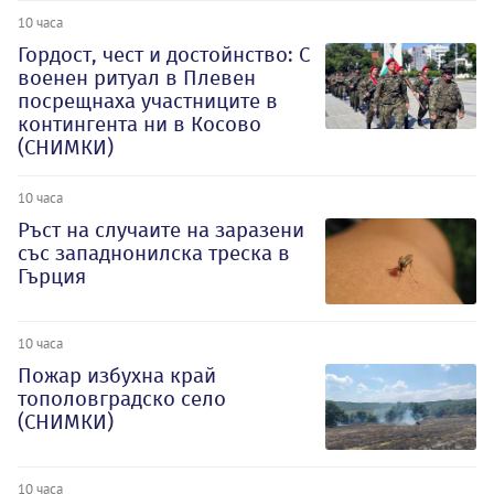
10 часа
Гордост, чест и достойнство: С
военен ритуал в Плевен
посрещнаха участниците в
контингента ни в Косово
(СНИМКИ)
10 часа
Ръст на случаите на заразени
със западнонилска треска в
Гърция
10 часа
Пожар избухна край
тополовградско село
(СНИМКИ)
10 часа