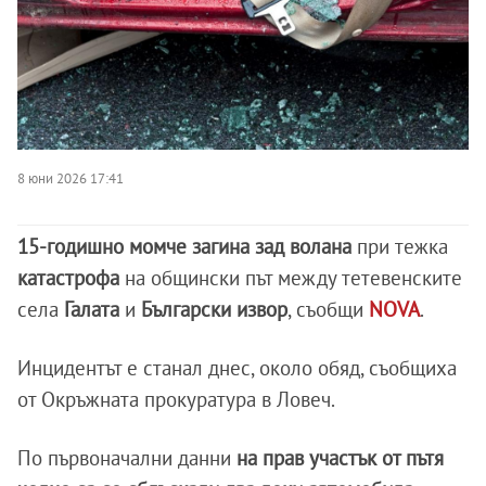
8 юни 2026 17:41
15-годишно момче загина зад волана
при тежка
катастрофа
на общински път между тетевенските
села
Галата
и
Български
извор
, съобщи
NOVA
.
Инцидентът е станал днес, около обяд, съобщиха
от Окръжната прокуратура в Ловеч.
По първоначални данни
на прав участък от пътя