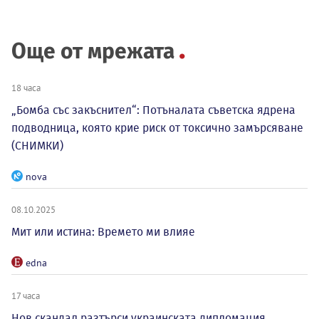
Още от мрежата
18 часа
„Бомба със закъснител“: Потъналата съветска ядрена
подводница, която крие риск от токсично замърсяване
(СНИМКИ)
nova
08.10.2025
Мит или истина: Времето ми влияе
edna
17 часа
Нов скандал разтърси украинската дипломация,