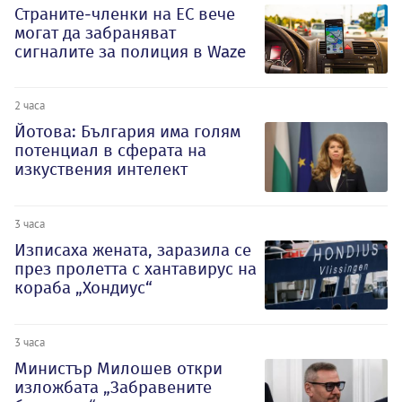
Страните-членки на ЕС вече
могат да забраняват
сигналите за полиция в Waze
2 часа
Йотова: България има голям
потенциал в сферата на
изкуствения интелект
3 часа
Изписаха жената, заразила се
през пролетта с хантавирус на
кораба „Хондиус“
3 часа
Министър Милошев откри
изложбата „Забравените