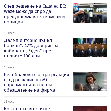
След решение на Съда на ЕС:
Waze може да спре да
предупреждава за камери и
полиция
10 часа
„Галъп интернешънъл
болкан“: 42% доверие за
кабинета „Радев“ през
първите 100 дни
10 часа
Белобрадова с остра реакция
след решение на МС
парламентът да плати
обезщетение на фирма
11 часа
Когато огънят стигне