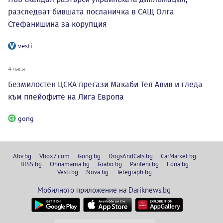
разследват бившата посланичка в САЩ Олга
Стефанишина за корупция
vesti
4 часа
Безмилостен ЦСКА прегази Макаби Тел Авив и гледа
към плейофите на Лига Европа
gong
Abv.bg
Vbox7.com
Gong.bg
DogsAndCats.bg
CarMarket.bg
BISS.bg
Ohnamama.bg
Grabo.bg
Pariteni.bg
Edna.bg
Vesti.bg
Nova.bg
Telegraph.bg
Мобилното приложение на Dariknews.bg