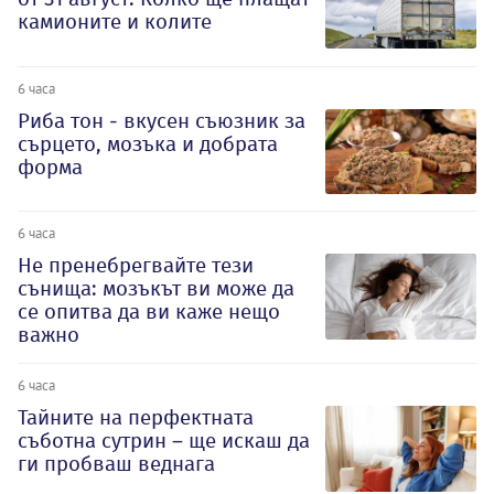
камионите и колите
6 часа
Риба тон - вкусен съюзник за
сърцето, мозъка и добрата
форма
6 часа
Не пренебрегвайте тези
сънища: мозъкът ви може да
се опитва да ви каже нещо
важно
6 часа
Тайните на перфектната
съботна сутрин – ще искаш да
ги пробваш веднага