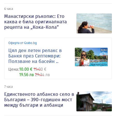
6 часа
Манастирски ръкопис: Ето
каква е била оригиналната
рецепта на „Кока-Кола“
Оферта от Grabo.bg
Цял ден летен релакс в
Банкя през Септември:
Ползване на басейн ..
Цена:
10.00 €
15.00 €
19.56 лв
29.34 лв
7 часа
Единственото албанско село в
България – 390-годишен мост
между българи и албанци