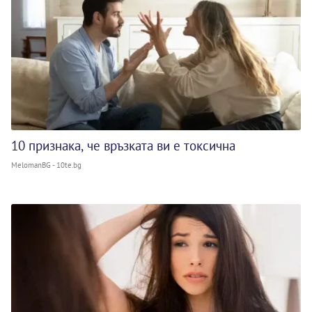
10 признака, че връзката ви е токсична
MelomanBG - 10te.bg