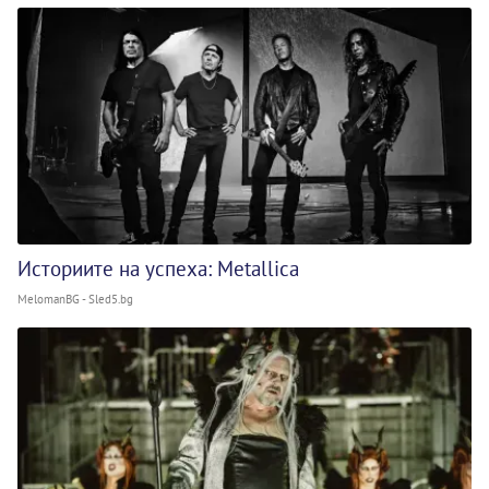
Историите на успеха: Metallica
MelomanBG - Sled5.bg