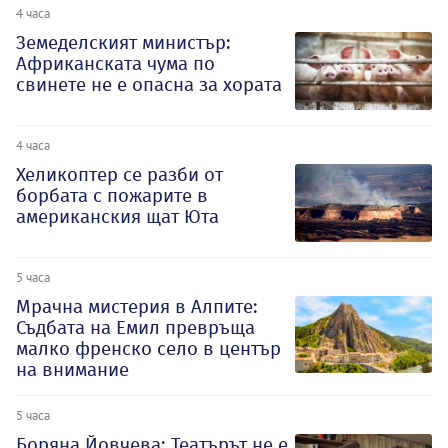
4 часа
Земеделският министър:
Африканската чума по
свинете не е опасна за хората
4 часа
Хеликоптер се разби от
борбата с пожарите в
американския щат Юта
5 часа
Мрачна мистерия в Алпите:
Съдбата на Емил превръща
малко френско село в център
на внимание
5 часа
Боряна Йовчева: Театърът не е