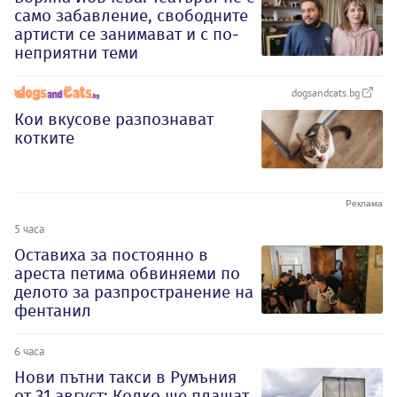
само забавление, свободните
артисти се занимават и с по-
неприятни теми
dogsandcats.bg
Кои вкусове разпознават
котките
5 часа
Оставиха за постоянно в
ареста петима обвиняеми по
делото за разпространение на
фентанил
6 часа
Нови пътни такси в Румъния
от 31 август: Колко ще плащат