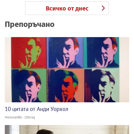
Всичко от днес
Препоръчано
10 цитата от Анди Уорхол
MelomanBG - 10te.bg