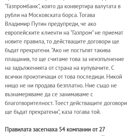
"Газпромбанк", която да конвертира валутата в
рубли на Московската борса. Тогава
Владимир Путин предупреди, че ако
европейските клиенти на "Газпром" не приемат
новите правила, то действащите договори ще
бъдат прекратени. "Ако не постъпят такива
плащания, то ще считаме това за неизпълнение
на задълженията от страна на купувачите. С
всички произтичащи от това последици. Никой
нищо не ни продава безплатно. Ние също не
възнамеряваме да се занимаваме с
благотворителност. Тоест действащите договори
ще бъдат прекратени", каза тогава той.
Правилата засегнаха 54 компании от 27