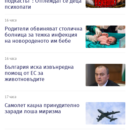
подкастът“: Отглеждат се деца
психопати
16 часа
Родители обвиняват столична
болница за тежка инфекция
на новороденото им бебе
16 часа
България иска извънредна
помощ от ЕС за
животновъдите
17 часа
Самолет кацна принудително
заради лоша миризма