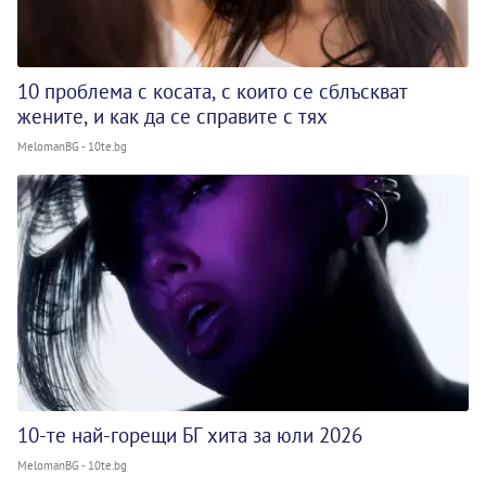
10 проблема с косата, с които се сблъскват
жените, и как да се справите с тях
MelomanBG - 10te.bg
10-те най-горещи БГ хита за юли 2026
MelomanBG - 10te.bg