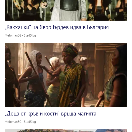
„Вакханки“ на Явор Гърдев идва в България
MelomanBG - Sled5.bg
„Деца от кръв и кости“ връща магията
MelomanBG - Sled5.bg