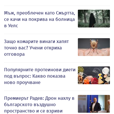
Мъж, преоблечен като Смъртта,
се качи на покрива на болница
в Уелс
Защо комарите винаги хапят
точно вас? Учени откриха
отговора
Популярните протеинови диети
под въпрос: Какво показва
ново проучване
Премиерът Радев: Дрон нахлу в
българското въздушно
пространство и се взриви