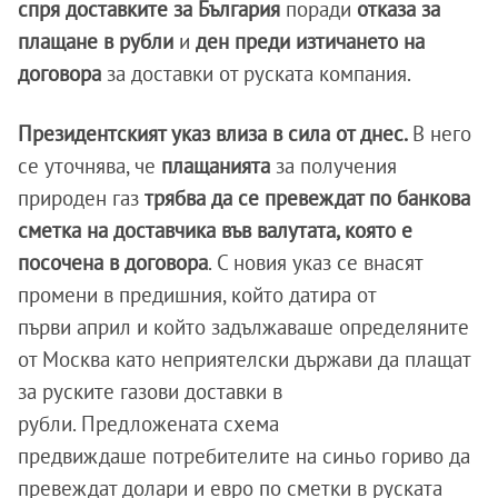
спря доставките за България
поради
отказа за
плащане в рубли
и
ден преди изтичането на
договора
за доставки от руската компания.
Президентският указ влиза в сила от днес.
В него
се уточнява, че
плащанията
за получения
природен газ
трябва да се превеждат по банкова
сметка на доставчика във валутата, която е
посочена в договора
. С новия указ се внасят
промени в предишния, който датира от
първи април и който задължаваше определяните
от Москва като неприятелски държави да плащат
за руските газови доставки в
рубли. Предложената схема
предвиждаше потребителите на синьо гориво да
превеждат долари и евро по сметки в руската