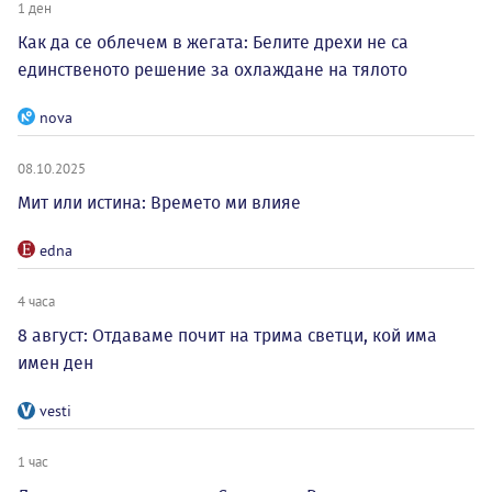
1 ден
Как да се облечем в жегата: Белите дрехи не са
единственото решение за охлаждане на тялото
nova
08.10.2025
Мит или истина: Времето ми влияе
edna
4 часа
8 август: Отдаваме почит на трима светци, кой има
имен ден
vesti
1 час