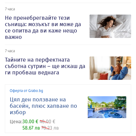
7 часа
Не пренебрегвайте тези
сънища: мозъкът ви може да
се опитва да ви каже нещо
важно
7 часа
Тайните на перфектната
съботна сутрин – ще искаш да
ги пробваш веднага
Оферта от Grabo.bg
Цял ден ползване на
басейн, плюс хапване по
избор
Цена:
30.00 €
40.00 €
58.67 лв
78.23 лв