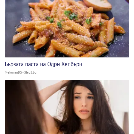
Бързата паста на Одри Хепбърн
MelomanBG - Sled5.bg