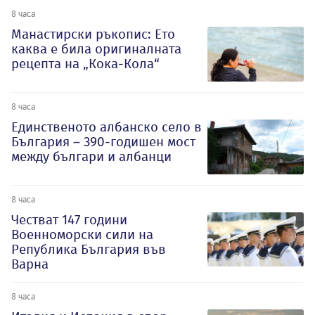
8 часа
Манастирски ръкопис: Ето
каква е била оригиналната
рецепта на „Кока-Кола“
8 часа
Единственото албанско село в
България – 390-годишен мост
между българи и албанци
8 часа
Честват 147 години
Военноморски сили на
Република България във
Варна
8 часа