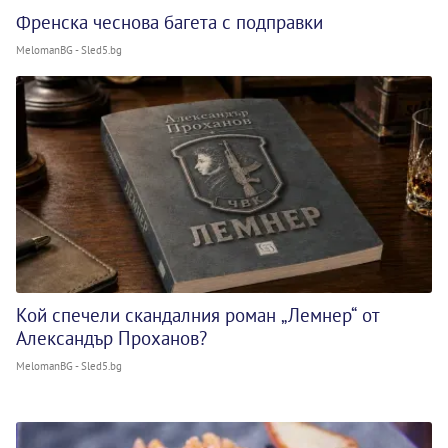
Френска чеснова багета с подправки
MelomanBG - Sled5.bg
Кой спечели скандалния роман „Лемнер“ от
Александър Проханов?
MelomanBG - Sled5.bg