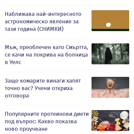
Наближава най-интересното
астрономическо явление за
тази година (СНИМКИ)
Мъж, преоблечен като Смъртта,
се качи на покрива на болница
в Уелс
Защо комарите винаги хапят
точно вас? Учени откриха
отговора
Популярните протеинови диети
под въпрос: Какво показва
ново проучване