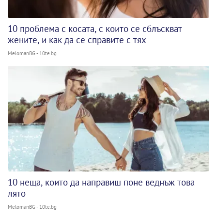
10 проблема с косата, с които се сблъскват
жените, и как да се справите с тях
MelomanBG - 10te.bg
10 неща, които да направиш поне веднъж това
лято
MelomanBG - 10te.bg