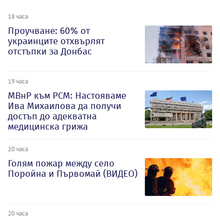
18 часа
Проучване: 60% от
украинците отхвърлят
отстъпки за Донбас
19 часа
МВнР към РСМ: Настояваме
Ива Михаилова да получи
достъп до адекватна
медицинска грижа
20 часа
Голям пожар между село
Поройна и Първомай (ВИДЕО)
20 часа