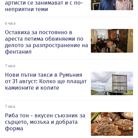
артисти се занимават и с по-
неприятни теми
6 часа
Оставиха за постоянно в
ареста петима обвиняеми по
делото за разпространение на
фентанил
7 часа
Нови пътни такси в Румъния
от 31 август: Колко ще плащат
камионите и колите
7 часа
Риба тон - вкусен съюзник за
сърцето, мозъка и добрата
форма