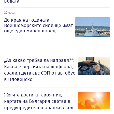
водата
22 часа
До края на годината
Военноморските сили ще имат
още един минен ловец
„Аз какво трябва да направя?“:
Каква е версията на шофьора,
свалил дете със СОП от автобус
в Плевенско
Жегите достигат своя пик,
картата на България светва в
предупредителен оранжев код