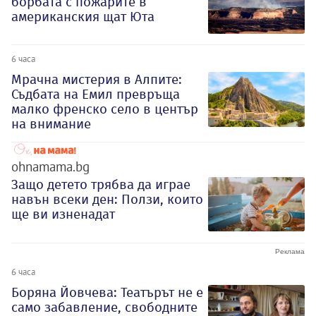
борбата с пожарите в
американския щат Юта
6 часа
Мрачна мистерия в Алпите:
Съдбата на Емил превръща
малко френско село в център
на внимание
ohnamama.bg
Защо детето трябва да играе
навън всеки ден: Ползи, които
ще ви изненадат
6 часа
Боряна Йовчева: Театърът не е
само забавление, свободните