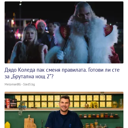
Дядо Коледа пак сменя правилата. Готови ли сте
за „Брутална нощ 2“?
MelomanBG - Sled5.bg