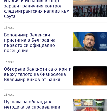
Италия и Испания в спор
заради граничния контрол
след мигрантския наплив към
Сеута
15 часа
Володимир Зеленски
пристигна в Белград на
първото си официално
посещение
15 часа
Обгорели банкноти са открити
върху тялото на бизнесмена
Владимир Янков от Банкя
16 часа
Пуснаха за обсъждане
методика за справедливи