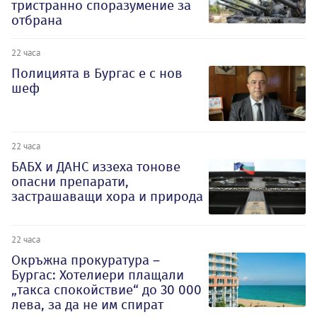
тристранно споразумение за
отбрана
22 часа
Полицията в Бургас е с нов
шеф
22 часа
БАБХ и ДАНС иззеха тонове
опасни препарати,
застрашаващи хора и природа
22 часа
Окръжна прокуратура –
Бургас: Хотелиери плащали
„такса спокойствие“ до 30 000
лева, за да не им спират