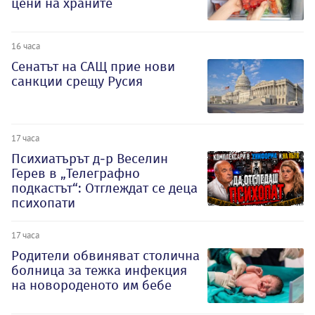
цени на храните
16 часа
Сенатът на САЩ прие нови
санкции срещу Русия
17 часа
Психиатърът д-р Веселин
Герев в „Телеграфно
подкастът“: Отглеждат се деца
психопати
17 часа
Родители обвиняват столична
болница за тежка инфекция
на новороденото им бебе