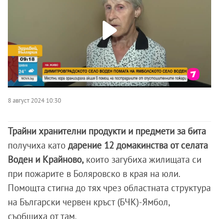
8 август 2024 10:30
Трайни хранителни продукти и предмети за бита
получиха като
дарение 12 домакинства от селата
Воден и Крайново,
които загубиха жилищата си
при пожарите в Боляровско в края на юли.
Помощта стигна до тях чрез областната структура
на Български червен кръст (БЧК)-Ямбол,
съобщиха от там.