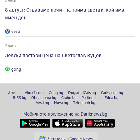
8 август: Отдаваме почит на трима светци, кой има
имен ден
vesti
2 часа
Левски постави цена на Светослав Вуцов
gong
Abv.bg
Vbox7.com
Gong.bg
DogsAndCats.bg
CarMarket.bg
BISS.bg
Ohnamama.bg
Grabo.bg
Pariteni.bg
Edna.bg
Vesti.bg
Nova.bg
Telegraph.bg
Мобилното приложение на Dariknews.bg
Четете ни в Google News