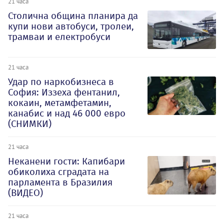
21 часа
Столична община планира да
купи нови автобуси, тролеи,
трамваи и електробуси
21 часа
Удар по наркобизнеса в
София: Иззеха фентанил,
кокаин, метамфетамин,
канабис и над 46 000 евро
(СНИМКИ)
21 часа
Неканени гости: Капибари
обиколиха сградата на
парламента в Бразилия
(ВИДЕО)
21 часа