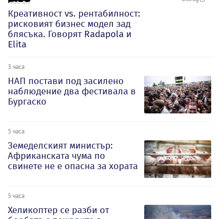
Креативност vs. рентабилност:
рисковият бизнес модел зад
блясъка. Говорят Radapola и
Elita
3 часа
НАП постави под засилено
наблюдение два фестивала в
Бургаско
5 часа
Земеделският министър:
Африканската чума по
свинете не е опасна за хората
5 часа
Хеликоптер се разби от