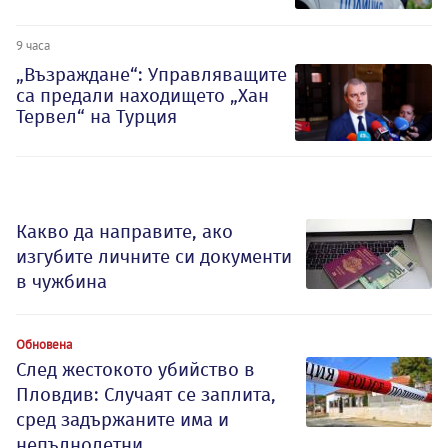
9 часа
„Възраждане“: Управляващите
са предали находището „Хан
Тервел“ на Турция
Какво да направите, ако
изгубите личните си документи
в чужбина
Обновена
След жестокото убийство в
Пловдив: Случаят се заплита,
сред задържаните има и
непълнолетни