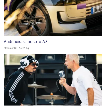
Audi показа новото A2
MelomanBG - Sled5.bg