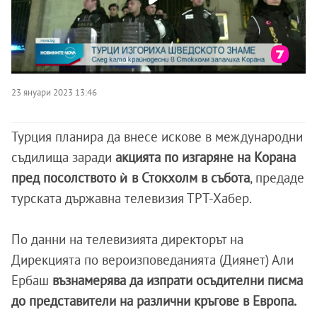
23 януари 2023 13:46
Турция планира да внесе искове в международни
съдилища заради
акцията по изгаряне на Корана
пред посолството ѝ в Стокхолм в събота
, предаде
турската държавна телевизия ТРТ-Хабер.
По данни на телевизията директорът на
Дирекцията по вероизповеданията (Диянет) Али
Ербаш
възнамерява да изпрати осъдителни писма
до представители на различни кръгове в Европа.