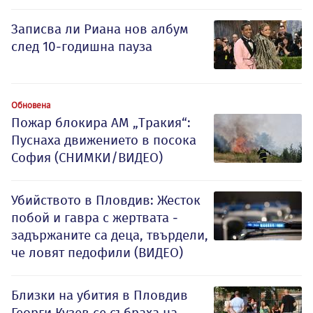
Записва ли Риана нов албум
след 10-годишна пауза
Обновена
Пожар блокира АМ „Тракия“:
Пуснаха движението в посока
София (СНИМКИ/ВИДЕО)
Убийството в Пловдив: Жесток
побой и гавра с жертвата -
задържаните са деца, твърдели,
че ловят педофили (ВИДЕО)
Близки на убития в Пловдив
Георги Кузев се събраха на