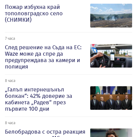
Пожар избухна край
тополовградско село
(СНИМКИ)
7 часа
След решение на Съда на ЕС:
Waze може да спре да
предупреждава за камери и
полиция
8 часа
„Галъп интернешънъл
болкан“: 42% доверие за
кабинета „Радев“ през
първите 100 дни
8 часа
Белобрадова с остра реакция