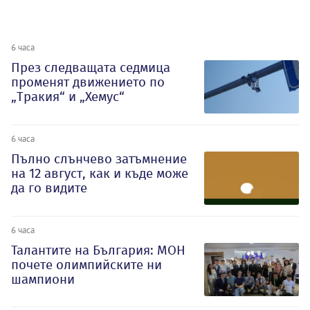
6 часа
През следващата седмица
променят движението по
„Тракия“ и „Хемус“
6 часа
Пълно слънчево затъмнение
на 12 август, как и къде може
да го видите
6 часа
Талантите на България: МОН
почете олимпийските ни
шампиони