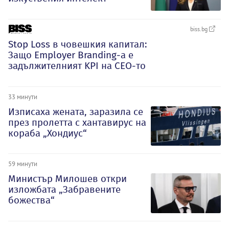
biss.bg
Stop Loss в човешкия капитал:
Защо Employer Branding-а е
задължителният KPI на CEO-то
33 минути
Изписаха жената, заразила се
през пролетта с хантавирус на
кораба „Хондиус“
59 минути
Министър Милошев откри
изложбата „Забравените
божества“