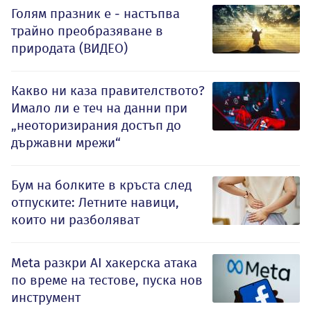
Голям празник е - настъпва
трайно преобразяване в
природата (ВИДЕО)
Какво ни каза правителството?
Имало ли е теч на данни при
„неоторизирания достъп до
държавни мрежи“
Бум на болките в кръста след
отпуските: Летните навици,
които ни разболяват
Meta разкри AI хакерска атака
по време на тестове, пуска нов
инструмент