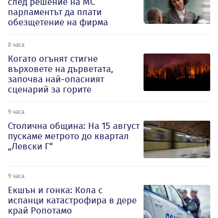
след решение на МС
парламентът да плати
обезщетение на фирма
8 часа
Когато огънят стигне
върховете на дърветата,
започва най-опасният
сценарий за горите
9 часа
Столична община: На 15 август
пускаме метрото до квартал
„Левски Г“
9 часа
Екшън и гонка: Кола с
испанци катастрофира в дере
край Ропотамо