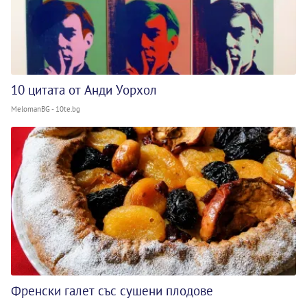
10 цитата от Анди Уорхол
MelomanBG - 10te.bg
Френски галет със сушени плодове