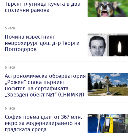
Търсят глутница кучета в два
столични района
6 часа
Почина известният
неврохирург доц. д-р Георги
Поптодоров
6 часа
Астрономическа обсерватория
„Рожен“ става първият
носител на сертификата
„Звезден обект №1“ (СНИМКИ)
6 часа
София поема дълг от 367 млн.
евро за модернизирането на
градската среда