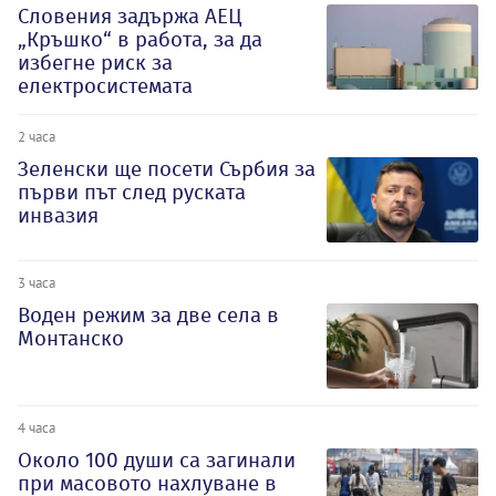
Словения задържа АЕЦ
„Кръшко“ в работа, за да
избегне риск за
електросистемата
2 часа
Зеленски ще посети Сърбия за
първи път след руската
инвазия
3 часа
Воден режим за две села в
Монтанско
4 часа
Около 100 души са загинали
при масовото нахлуване в