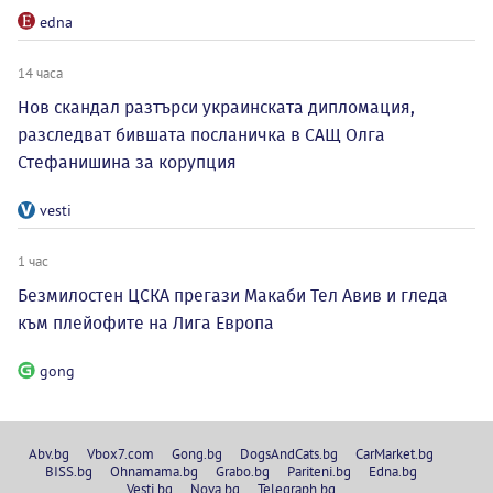
edna
14 часа
Нов скандал разтърси украинската дипломация,
разследват бившата посланичка в САЩ Олга
Стефанишина за корупция
vesti
1 час
Безмилостен ЦСКА прегази Макаби Тел Авив и гледа
към плейофите на Лига Европа
gong
Abv.bg
Vbox7.com
Gong.bg
DogsAndCats.bg
CarMarket.bg
BISS.bg
Ohnamama.bg
Grabo.bg
Pariteni.bg
Edna.bg
Vesti.bg
Nova.bg
Telegraph.bg