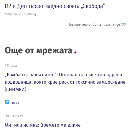
D2 и Део търсят заедно своята „Свобода“
MelomanBG - Sled5.bg
Препоръчано от Content Exchange
Още от мрежата
15 часа
„Бомба със закъснител“: Потъналата съветска ядрена
подводница, която крие риск от токсично замърсяване
(СНИМКИ)
nova
08.10.2025
Мит или истина: Времето ми влияе