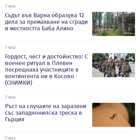
7 часа
Съдът във Варна образува 12
дела за премахване на сгради
в местността Баба Алино
7 часа
Гордост, чест и достойнство: С
военен ритуал в Плевен
посрещнаха участниците в
контингента ни в Косово
(СНИМКИ)
7 часа
Ръст на случаите на заразени
със западнонилска треска в
Гърция
7 часа