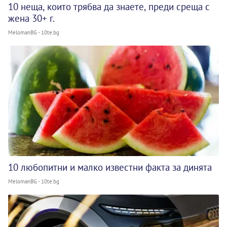
10 неща, които трябва да знаете, преди среща с
жена 30+ г.
MelomanBG - 10te.bg
10 любопитни и малко известни факта за динята
MelomanBG - 10te.bg