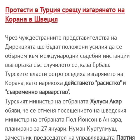
Протести в Турция срещу изгарянето на
Корана в Швеция
Чрез чуждестранните представителства на
Дирекцията ще бъдат положени усилия да се
обърнем към международни съдебни инстанции
във връзка със случилото се, каза Ербаш.
Турските власти остро осъдиха изгарянето на
Корана, като нарекоха
действието "расистко" и
"съвременно варварство".
Турският министър на отбраната
Хулуси Акар
обяви, че се отменя посещението на шведския
министър на отбраната Пол Йонсон в Анкара,
планирано за 27 януари. Нуман Куртулмуш,
заместник-председател на управляващата
Партия