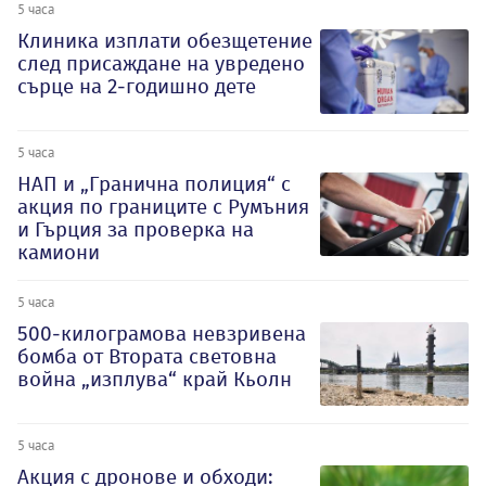
5 часа
Клиника изплати обезщетение
след присаждане на увредено
сърце на 2-годишно дете
5 часа
НАП и „Гранична полиция“ с
акция по границите с Румъния
и Гърция за проверка на
камиони
5 часа
500-килограмова невзривена
бомба от Втората световна
война „изплува“ край Кьолн
5 часа
Акция с дронове и обходи: