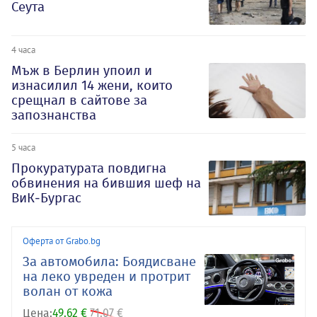
Сеута
4 часа
Мъж в Берлин упоил и
изнасилил 14 жени, които
срещнал в сайтове за
запознанства
5 часа
Прокуратурата повдигна
обвинения на бившия шеф на
ВиК-Бургас
Оферта от Grabo.bg
За автомобила: Боядисване
на леко увреден и протрит
волан от кожа
Цена:
49.62 €
71.07 €