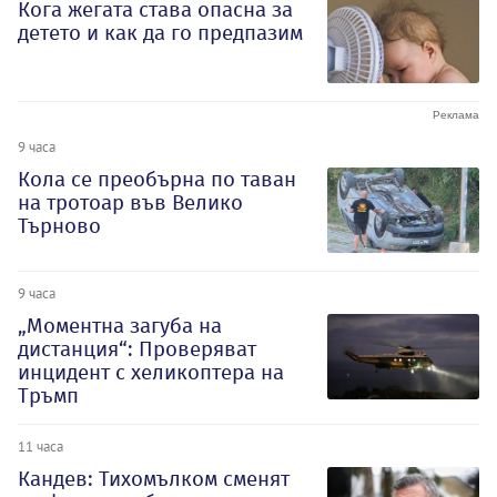
Кога жегата става опасна за
детето и как да го предпазим
9 часа
Кола се преобърна по таван
на тротоар във Велико
Търново
9 часа
„Моментна загуба на
дистанция“: Проверяват
инцидент с хеликоптера на
Тръмп
11 часа
Кандев: Тихомълком сменят