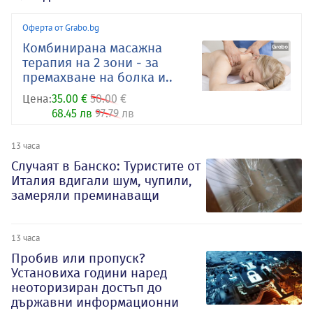
Оферта от Grabo.bg
Комбинирана масажна
терапия на 2 зони - за
премахване на болка и..
Цена:
35.00 €
50.00 €
68.45 лв
97.79 лв
13 часа
Случаят в Банско: Туристите от
Италия вдигали шум, чупили,
замеряли преминаващи
13 часа
Пробив или пропуск?
Установиха години наред
неоторизиран достъп до
държавни информационни