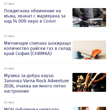
15 часа
Повдигнаха обвинение на
мъжа, хванат с марихуана за
над 14 000 евро в Сопот
15 часа
Митничари спипаха шокиращо
количество райски газ в склад
край София (СНИМКА)
16 часа
Музика за добра кауза:
Започва Varna Rock Adventure
2026, очаква ви много лятно
настроение
16 часа
МОН публикува четвърто