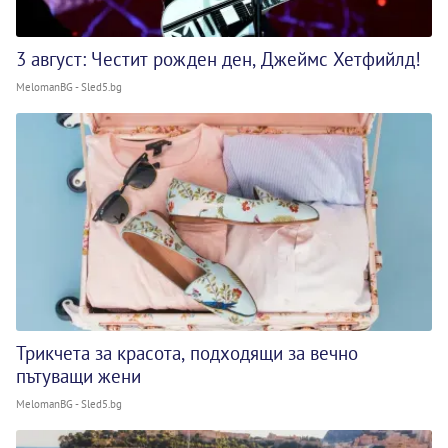
3 август: Честит рожден ден, Джеймс Хетфийлд!
MelomanBG - Sled5.bg
Трикчета за красота, подходящи за вечно
пътуващи жени
MelomanBG - Sled5.bg