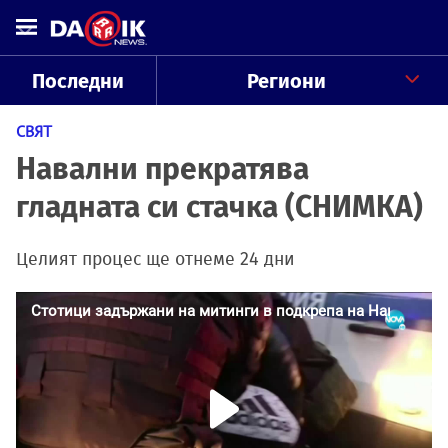
Последни
Региони
СВЯТ
Навални прекратява
гладната си стачка (СНИМКА)
Целият процес ще отнеме 24 дни