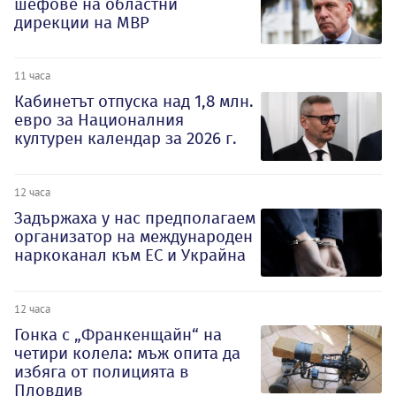
шефове на областни
дирекции на МВР
11 часа
Кабинетът отпуска над 1,8 млн.
евро за Националния
културен календар за 2026 г.
12 часа
Задържаха у нас предполагаем
организатор на международен
наркоканал към ЕС и Украйна
12 часа
Гонка с „Франкенщайн“ на
четири колела: мъж опита да
избяга от полицията в
Пловдив