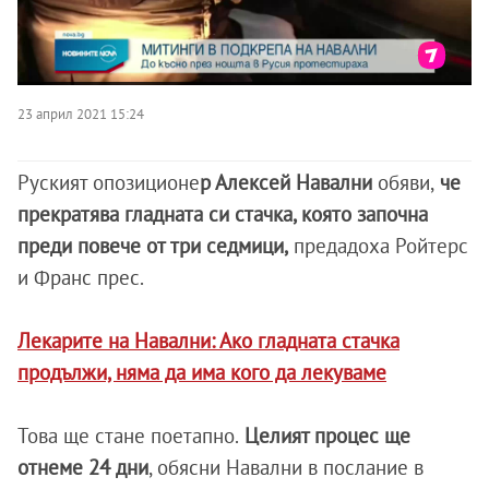
23 април 2021 15:24
Руският опозиционе
р Алексей Навални
обяви,
че
прекратява гладната си стачка, която започна
преди повече от три седмици,
предадоха Ройтерс
и Франс прес.
Лекарите на Навални: Ако гладната стачка
продължи, няма да има кого да лекуваме
Това ще стане поетапно.
Целият процес ще
отнеме 24 дни
, обясни Навални в послание в