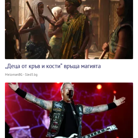
„Деца от кръв и кости“ връща магията
MelomanBG - Sled5.bg