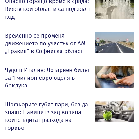
Опасно горещо време в сряда:
Вижте кои области са под жълт
код
Временно се променя
движението по участък от АМ
„Тракия“ в Софийска област
Чудо в Италия: Лотариен билет
за 1 милион евро оцеля в
боклука
Шофьорите губят пари, без да
знаят: Навиците зад волана,
които вдигат разхода на
гориво