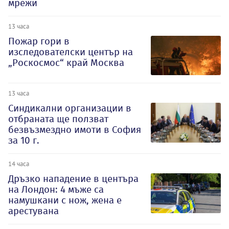
мрежи
13 часа
Пожар гори в
изследователски център на
„Роскосмос“ край Москва
13 часа
Синдикални организации в
отбраната ще ползват
безвъзмездно имоти в София
за 10 г.
14 часа
Дръзко нападение в центъра
на Лондон: 4 мъже са
намушкани с нож, жена е
арестувана