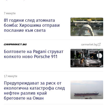
7 минути
81 години след атомната
бомба: Хирошима отправи
послание към света
carmarket.bg
Болтовете на Pagani струват
колкото ново Porsche 911
17 минути
Предупреждават за риск от
екологична катастрофа след
нефтен разлив край
бреговете на Оман