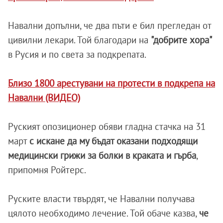
Навални допълни, че два пъти е бил прегледан от
цивилни лекари. Той благодари на
"добрите хора"
в Русия и по света за подкрепата.
Близо 1800 арестувани на протести в подкрепа на
Навални (ВИДЕО)
Руският опозиционер обяви гладна стачка на 31
март
с искане да му бъдат оказани подходящи
медицински грижи за болки в краката и гърба
,
припомня Ройтерс.
Руските власти твърдят, че Навални получава
цялото необходимо лечение. Той обаче казва,
че