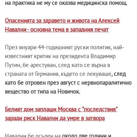
на практика не му се оказва медицинска помощ.
Опасенията за здравето и живота на Алексей
Навални - основна тема в западния печат
През януари 44-годишният руски политик, най-
известният критик на президента Владимир
Путин, бе арестуван, след като се върна в
страната от Германия, където се лекуваше
, след
като бе отровен през август с нервнопаралитично
вещество от типа на Новичок.
Белият дом заплаши Москва с "последствия"
заради риск Навални да умре в затвора
Навални бе осъден на
около две години и