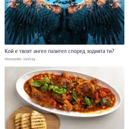
Кой е твоят ангел пазител според зодията ти?
MelomanBG - Sled5.bg