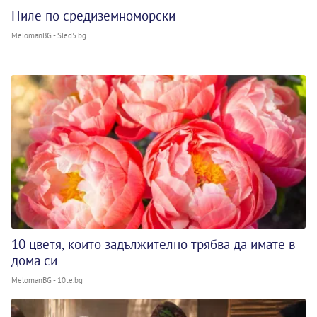
Пиле по средиземноморски
MelomanBG - Sled5.bg
10 цветя, които задължително трябва да имате в
дома си
MelomanBG - 10te.bg