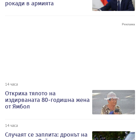
рокади в армията
14 часа
Откриха тялото на
издирваната 80-годишна жена
от Ямбол
14 часа
Случаят се заплита: дронът на