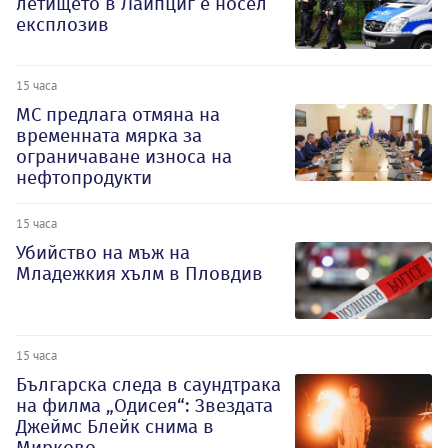
летището в Лайпциг е носел
експлозив
15 часа
МС предлага отмяна на
временната мярка за
ограничаване износа на
нефтопродукти
15 часа
Убийство на мъж на
Младежкия хълм в Пловдив
15 часа
Българска следа в саундтрака
на филма „Одисея“: Звездата
Джеймс Блейк снима в
Мирково