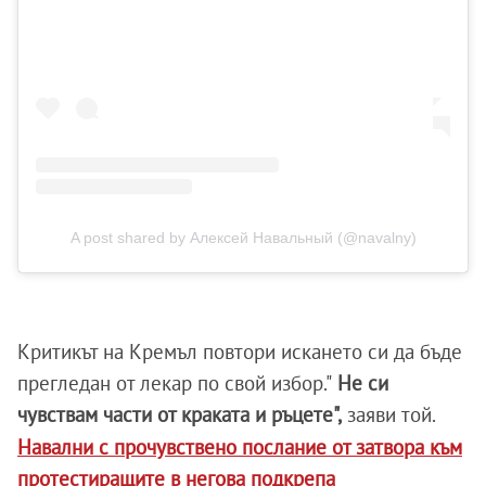
A post shared by Алексей Навальный (@navalny)
Критикът на Кремъл повтори искането си да бъде
прегледан от лекар по свой избор."
Не си
чувствам части от краката и ръцете",
заяви той.
Навални с прочувствено послание от затвора към
протестиращите в негова подкрепа