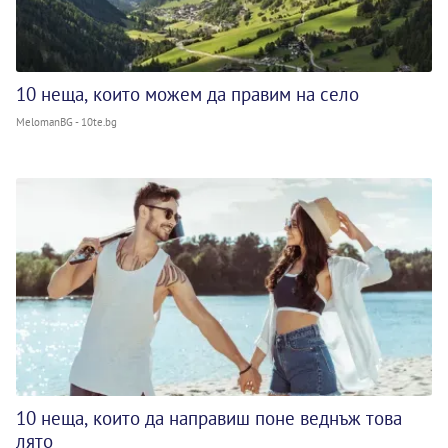
10 неща, които можем да правим на село
MelomanBG - 10te.bg
10 неща, които да направиш поне веднъж това
лято