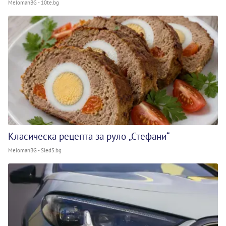
MelomanBG - 10te.bg
Класическа рецепта за руло „Стефани“
MelomanBG - Sled5.bg