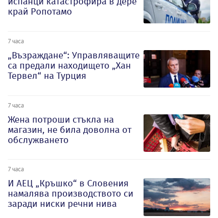
испанци катастрофира в дере
край Ропотамо
7 часа
„Възраждане“: Управляващите
са предали находището „Хан
Тервел“ на Турция
7 часа
Жена потроши стъкла на
магазин, не била доволна от
обслужването
7 часа
И АЕЦ „Кръшко“ в Словения
намалява производството си
заради ниски речни нива