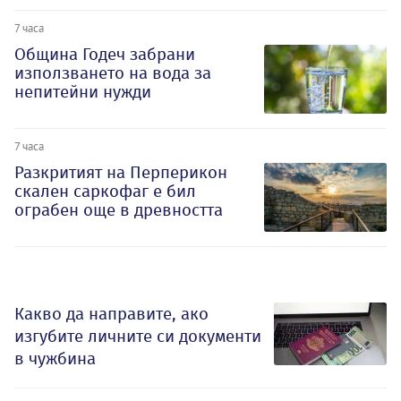
7 часа
Община Годеч забрани
използването на вода за
непитейни нужди
7 часа
Разкритият на Перперикон
скален саркофаг е бил
ограбен още в древността
Какво да направите, ако
изгубите личните си документи
в чужбина