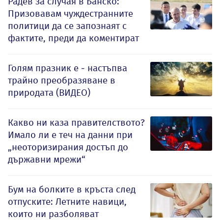
Радев за случая в Банско:
Призовавам чуждестранните
политици да се запознаят с
фактите, преди да коментират
Голям празник е - настъпва
трайно преобразяване в
природата (ВИДЕО)
Какво ни каза правителството?
Имало ли е теч на данни при
„неоторизирания достъп до
държавни мрежи“
Бум на болките в кръста след
отпуските: Летните навици,
които ни разболяват