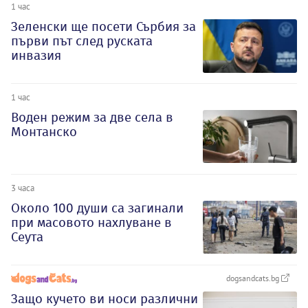
1 час
Зеленски ще посети Сърбия за
първи път след руската
инвазия
1 час
Воден режим за две села в
Монтанско
3 часа
Около 100 души са загинали
при масовото нахлуване в
Сеута
dogsandcats.bg
Защо кучето ви носи различни