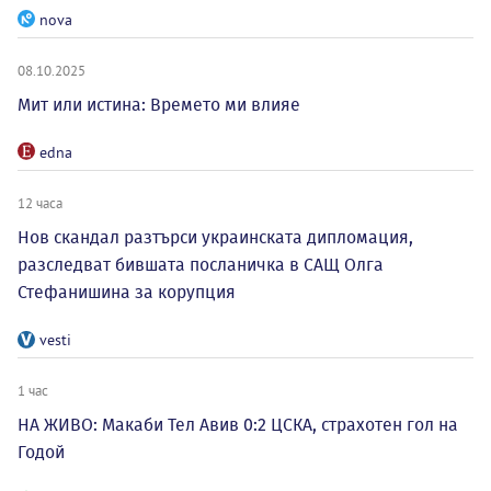
nova
08.10.2025
Мит или истина: Времето ми влияе
edna
12 часа
Нов скандал разтърси украинската дипломация,
разследват бившата посланичка в САЩ Олга
Стефанишина за корупция
vesti
1 час
НА ЖИВО: Макаби Тел Авив 0:2 ЦСКА, страхотен гол на
Годой