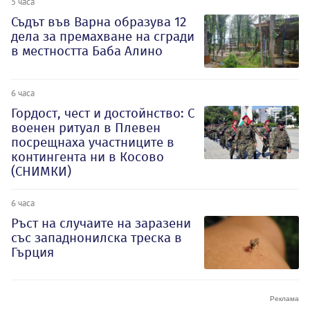
5 часа
Съдът във Варна образува 12
дела за премахване на сгради
в местността Баба Алино
6 часа
Гордост, чест и достойнство: С
военен ритуал в Плевен
посрещнаха участниците в
контингента ни в Косово
(СНИМКИ)
6 часа
Ръст на случаите на заразени
със западнонилска треска в
Гърция