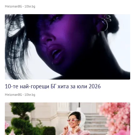
MelomanBG - 10te.bg
10-те най-горещи БГ хита за юли 2026
MelomanBG - 10te.bg