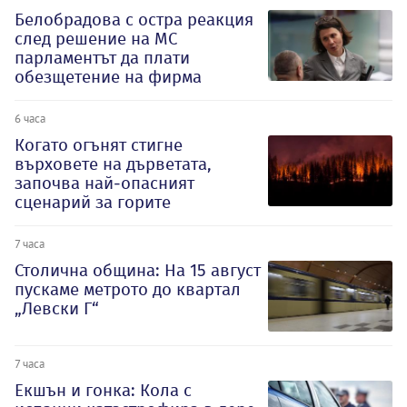
Белобрадова с остра реакция
след решение на МС
парламентът да плати
обезщетение на фирма
6 часа
Когато огънят стигне
върховете на дърветата,
започва най-опасният
сценарий за горите
7 часа
Столична община: На 15 август
пускаме метрото до квартал
„Левски Г“
7 часа
Екшън и гонка: Кола с