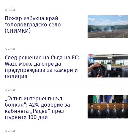
6 часа
Пожар избухна край
тополовградско село
(СНИМКИ)
6 часа
След решение на Съда на ЕС:
Waze може да спре да
предупреждава за камери и
полиция
6 часа
„Галъп интернешънъл
болкан“: 42% доверие за
кабинета „Радев“ през
първите 100 дни
6 часа