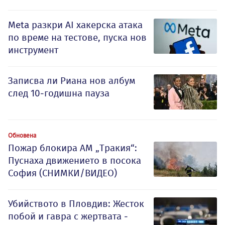
Meta разкри AI хакерска атака
по време на тестове, пуска нов
инструмент
Записва ли Риана нов албум
след 10-годишна пауза
Обновена
Пожар блокира АМ „Тракия“:
Пуснаха движението в посока
София (СНИМКИ/ВИДЕО)
Убийството в Пловдив: Жесток
побой и гавра с жертвата -