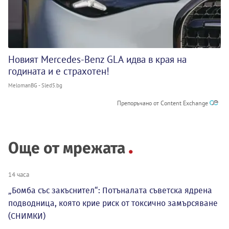
Новият Mercedes-Benz GLA идва в края на
годината и е страхотен!
MelomanBG - Sled5.bg
Препоръчано от Content Exchange
Още от мрежата
14 часа
„Бомба със закъснител“: Потъналата съветска ядрена
подводница, която крие риск от токсично замърсяване
(СНИМКИ)