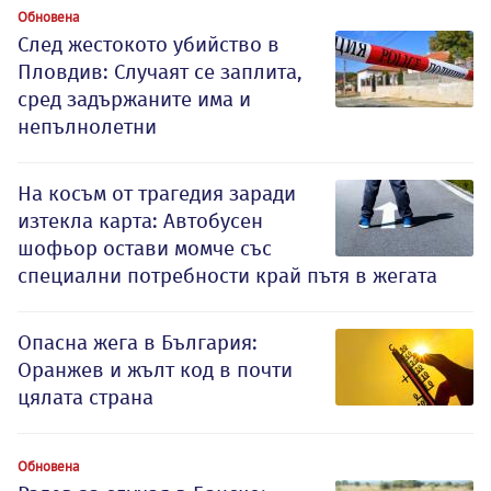
Обновена
След жестокото убийство в
Пловдив: Случаят се заплита,
сред задържаните има и
непълнолетни
На косъм от трагедия заради
изтекла карта: Автобусен
шофьор остави момче със
специални потребности край пътя в жегата
Опасна жега в България:
Оранжев и жълт код в почти
цялата страна
Обновена