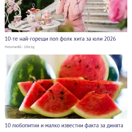
10-те най-горещи поп фолк хита за юли 2026
MelomanBG - 10te.bg
10 любопитни и малко известни факта за динята