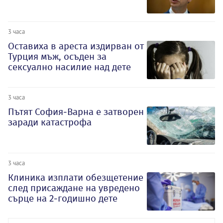
3 часа
Оставиха в ареста издирван от
Турция мъж, осъден за
сексуално насилие над дете
3 часа
Пътят София-Варна е затворен
заради катастрофа
3 часа
Клиника изплати обезщетение
след присаждане на увредено
сърце на 2-годишно дете