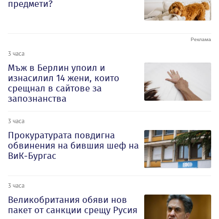
предмети?
3 часа
Мъж в Берлин упоил и
изнасилил 14 жени, които
срещнал в сайтове за
запознанства
3 часа
Прокуратурата повдигна
обвинения на бившия шеф на
ВиК-Бургас
3 часа
Великобритания обяви нов
пакет от санкции срещу Русия