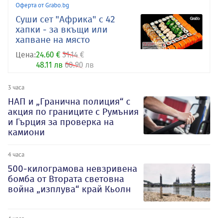
Оферта от Grabo.bg
Суши сет "Африка" с 42
хапки - за вкъщи или
хапване на място
Цена:
24.60 €
31.14 €
48.11 лв
60.90 лв
3 часа
НАП и „Гранична полиция“ с
акция по границите с Румъния
и Гърция за проверка на
камиони
4 часа
500-килограмова невзривена
бомба от Втората световна
война „изплува“ край Кьолн