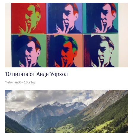
10 цитата от Анди Уорхол
MelomanBG - 10te.bg