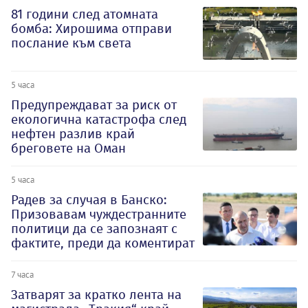
81 години след атомната
бомба: Хирошима отправи
послание към света
5 часа
Предупреждават за риск от
екологична катастрофа след
нефтен разлив край
бреговете на Оман
5 часа
Радев за случая в Банско:
Призовавам чуждестранните
политици да се запознаят с
фактите, преди да коментират
7 часа
Затварят за кратко лента на