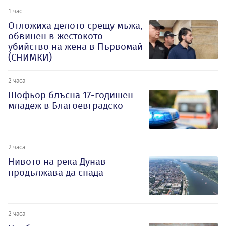
1 час
Отложиха делото срещу мъжа,
обвинен в жестокото
убийство на жена в Първомай
(СНИМКИ)
2 часа
Шофьор блъсна 17-годишен
младеж в Благоевградско
2 часа
Нивото на река Дунав
продължава да спада
2 часа