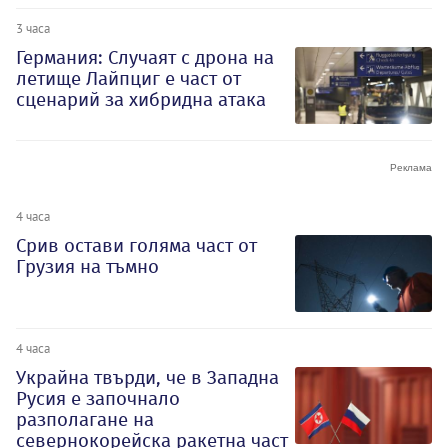
3 часа
Германия: Случаят с дрона на
летище Лайпциг е част от
сценарий за хибридна атака
4 часа
Срив остави голяма част от
Грузия на тъмно
4 часа
Украйна твърди, че в Западна
Русия е започнало
разполагане на
севернокорейска ракетна част