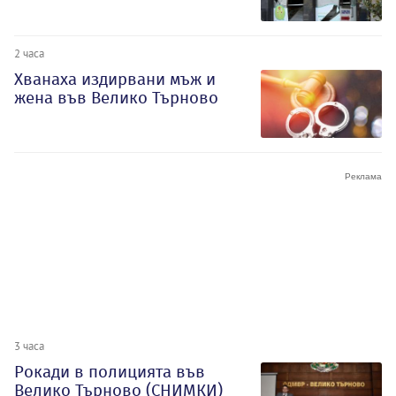
2 часа
Хванаха издирвани мъж и
жена във Велико Търново
3 часа
Рокади в полицията във
Велико Търново (СНИМКИ)