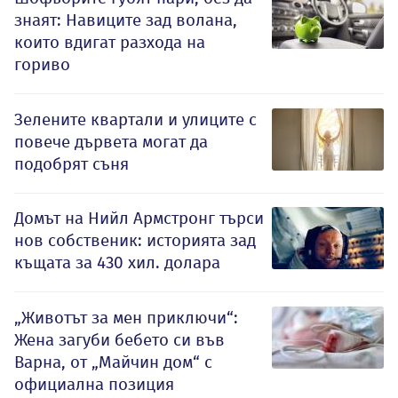
знаят: Навиците зад волана,
които вдигат разхода на
гориво
Зелените квартали и улиците с
повече дървета могат да
подобрят съня
Домът на Нийл Армстронг търси
нов собственик: историята зад
къщата за 430 хил. долара
„Животът за мен приключи“:
Жена загуби бебето си във
Варна, от „Майчин дом“ с
официална позиция