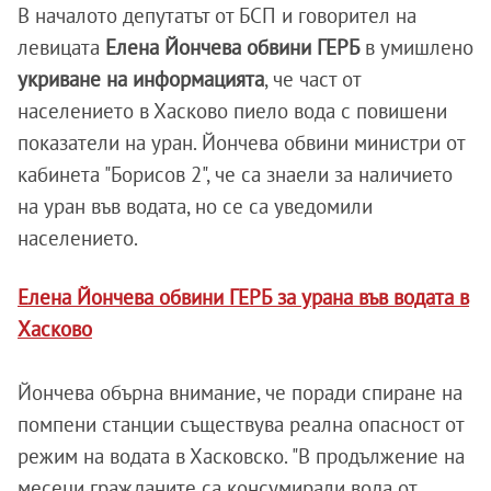
В началото депутатът от БСП и говорител на
левицата
Елена Йончева обвини ГЕРБ
в умишлено
укриване на информацията
, че част от
населението в Хасково пиело вода с повишени
показатели на уран. Йончева обвини министри от
кабинета "Борисов 2", че са знаели за наличието
на уран във водата, но се са уведомили
населението.
Елена Йончева обвини ГЕРБ за урана във водата в
Хасково
Йончева обърна внимание, че поради спиране на
помпени станции съществува реална опасност от
режим на водата в Хасковско. "В продължение на
месеци гражданите са консумирали вода от