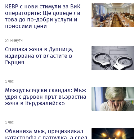
КЕВР с нови стимули за ВиК
операторите: Ще доведе ли
това до по-добри услуги и
поносими цени
59 минути
Спипаха жена в Дупница,
издирвана от властите в
Гърция
1 час
Междусъседски скандал: Мъж
удря с дървен прът възрастна
жена в Кърджалийско
1 час
Обвиниха мъж, предизвикал
катастрофа с патрулка, а след