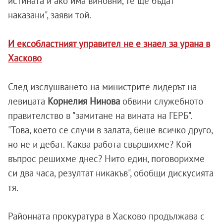
истината и ако има виновни, те ще бъдат
наказани", заяви той.
И ексобластният управител не е знаел за урана в
Хасково
След изслушването на министрите лидерът на
левицата
Корнелия Нинова
обвини служебното
правителство в "замитане на вината на ГЕРБ".
"Това, което се случи в залата, беше всичко друго,
но не и дебат. Каква работа свършихме? Кой
въпрос решихме днес? Нито един, поговорихме
си два часа, резултат никакъв", обобщи дискусията
тя.
Районната прокуратура в Хасково продължава с