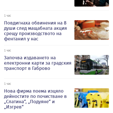
1 час
Повдигнаха обвинения на 8
души след мащабната акция
срещу производството на
фентанил у нас
1 час
Започва издаването на
електронни карти за градския
транспорт в Габрово
1 час
Нова фирма поема изцяло
дейностите по почистване в
„Слатина“, „Подуяне“ и
„Изгрев“