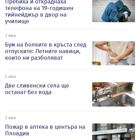
Пребиха и откраднаха
телефона на 19-годишен
тийнейджър в двор на
училище
2 часа
Бум на болките в кръста след
отпуските: Летните навици,
които ни разболяват
2 часа
Две сливенски села ще
останат без вода
2 часа
Пожар в аптека в центъра на
Пловдив