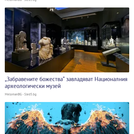
„Забравените божества“ завладяват Националния
археологически музей
MelomanBG - Sled5.bg