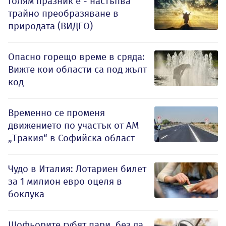
Голям празник е - настъпва
трайно преобразяване в
природата (ВИДЕО)
Опасно горещо време в сряда:
Вижте кои области са под жълт
код
Временно се променя
движението по участък от АМ
„Тракия“ в Софийска област
Чудо в Италия: Лотариен билет
за 1 милион евро оцеля в
боклука
Шофьорите губят пари, без да