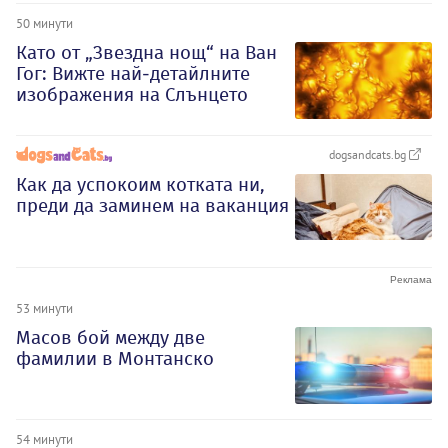
50 минути
Като от „Звездна нощ“ на Ван
Гог: Вижте най-детайлните
изображения на Слънцето
dogsandcats.bg
Как да успокоим котката ни,
преди да заминем на ваканция
53 минути
Масов бой между две
фамилии в Монтанско
54 минути