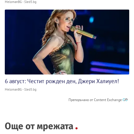
MelomanBG - Sled5.bg
6 август: Честит рожден ден, Джери Халиуел!
MelomanBG - Sled5.bg
Препоръчано от Content Exchange
Още от мрежата