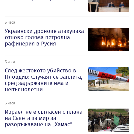
3 часа
Украински дронове атакуваха
отново голяма петролна
рафинерия в Русия
3 часа
След жестокото убийство в
Пловдив: Случаят се заплита,
сред задържаните има и
непълнолетни
3 часа
Израел не е съгласен с плана
на Съвета за мир за
разоръжаване на „Хамас“