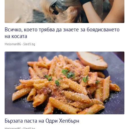
Всичко, което трябва да знаете за боядисването
на косата
MelomanBG - Sled5.bg
Бързата паста на Одри Хепбърн
MelomanBG - Sled5.bg