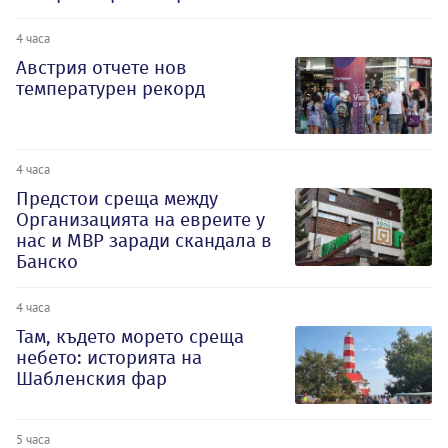
4 часа
Австрия отчете нов
температурен рекорд
4 часа
Предстои среща между
Организацията на евреите у
нас и МВР заради скандала в
Банско
4 часа
Там, където морето среща
небето: историята на
Шабленския фар
5 часа