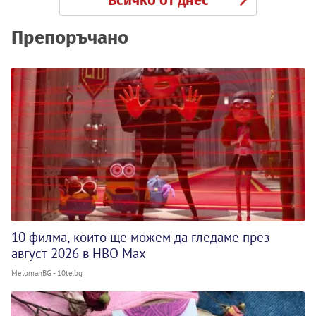
Всичко от днес
Препоръчано
10 филма, които ще можем да гледаме през
август 2026 в HBO Max
MelomanBG - 10te.bg