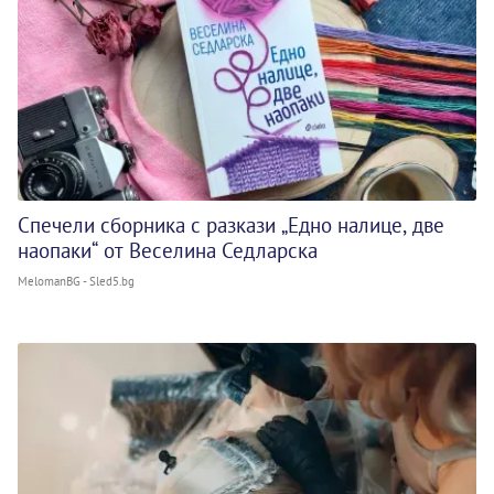
Спечели сборника с разкази „Едно налице, две
наопаки“ от Веселина Седларска
MelomanBG - Sled5.bg