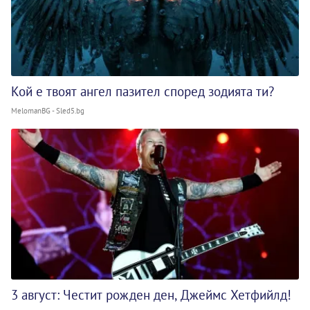
Кой е твоят ангел пазител според зодията ти?
MelomanBG - Sled5.bg
3 август: Честит рожден ден, Джеймс Хетфийлд!