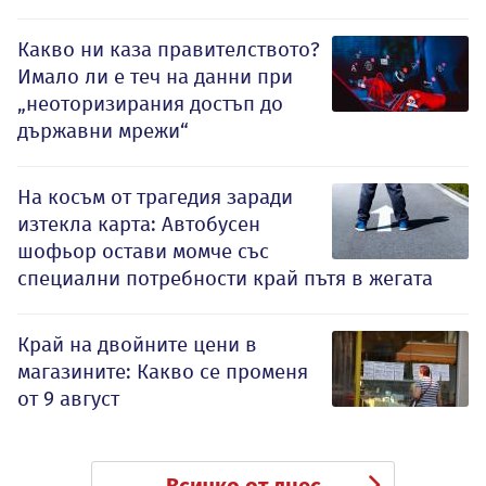
Какво ни каза правителството?
Имало ли е теч на данни при
„неоторизирания достъп до
държавни мрежи“
На косъм от трагедия заради
изтекла карта: Автобусен
шофьор остави момче със
специални потребности край пътя в жегата
Край на двойните цени в
магазините: Какво се променя
от 9 август