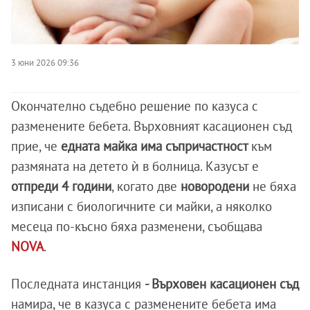
3 юни 2026 09:36
Окончателно съдебно решение по казуса с
разменените бебета. Върховният касационен съд
прие, че
едната майка има съпричастност
към
размяната на детето ѝ в болница. Казусът е
отпреди 4 години
, когато две
новородени
не бяха
изписани с биологичните си майки, а няколко
месеца по-късно бяха разменени, съобщава
NOVA
.
Последната инстанция
- Върховен касационен съд
намира, че в казуса с разменените бебета има