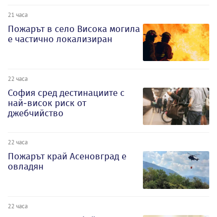
21 часа
Пожарът в село Висока могила
е частично локализиран
22 часа
София сред дестинациите с
най-висок риск от
джебчийство
22 часа
Пожарът край Асеновград е
овладян
22 часа