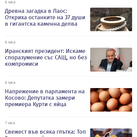
6 часа
Древна загадка в Лаос:
Откриха останките на 37 души
в гигантска каменна делва
6 часа
Иранският президент: Искаме
споразумение със САЩ, но без
компромиси
6 часа
Напрежение в парламента на
Косово: Депутатка замери
премиера Курти с яйца
7 часа
Свежест във всяка глътка: Топ