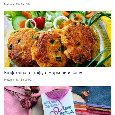
MelomanBG - Sled5.bg
Кюфтенца от тофу с моркови и кашу
MelomanBG - Sled5.bg