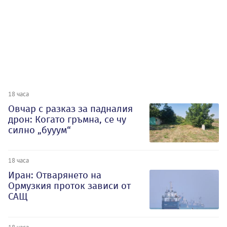
18 часа
Овчар с разказ за падналия
дрон: Когато гръмна, се чу
силно „бууум“
18 часа
Иран: Отварянето на
Ормузкия проток зависи от
САЩ