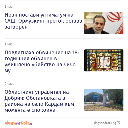
1 час
Иран постави ултиматум на
САЩ: Ормузкият проток остава
затворен
1 час
Повдигнаха обвинение на 18-
годишния обвинен в
умишлено убийство на чичо
му
2 часа
Oбластният управител на
Добрич: Обстановката в
района на село Кардам към
момента е спокойна
dogsandcats.bg