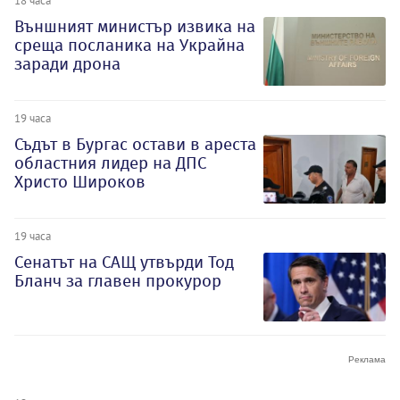
18 часа
Външният министър извика на
среща посланика на Украйна
заради дрона
19 часа
Съдът в Бургас остави в ареста
областния лидер на ДПС
Христо Широков
19 часа
Сенатът на САЩ утвърди Тод
Бланч за главен прокурор