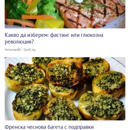
Какво да изберем: фастинг или глюкозна
революция?
MelomanBG - Sled5.bg
Френска чеснова багета с подправки