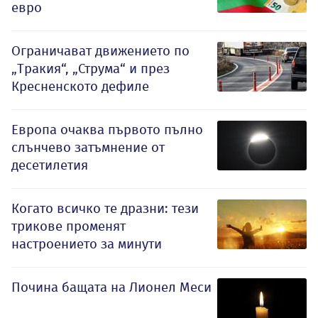
евро
Ограничават движението по
„Тракия“, „Струма“ и през
Кресненското дефиле
Европа очаква първото пълно
слънчево затъмнение от
десетилетия
Когато всичко те дразни: тези
трикове променят
настроението за минути
Почина бащата на Лионел Меси