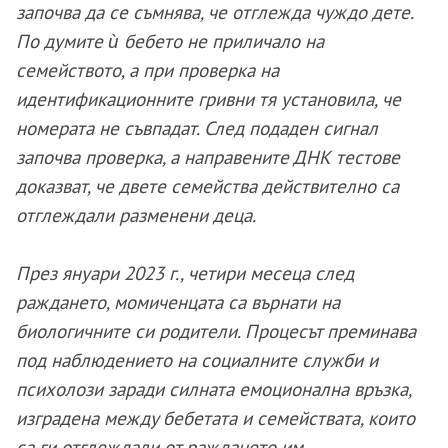
започва да се съмнява, че отглежда чуждо дете.
По думите ѝ бебето не приличало на
семейството, а при проверка на
идентификационните гривни тя установила, че
номерата не съвпадат. След подаден сигнал
започва проверка, а направените ДНК тестове
доказват, че двете семейства действително са
отглеждали разменени деца.
През януари 2023 г., четири месеца след
раждането, момиченцата са върнати на
биологичните си родители. Процесът преминава
под наблюдението на социалните служби и
психолози заради силната емоционална връзка,
изградена между бебетата и семействата, които
са ги отглеждали от раждането им.