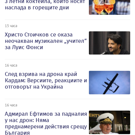
3 летни коктейла, които носят
наслада в горещите дни
15 часа
Христо Стоичков се оказа
неочакван музикален „учител“
за Луис Фонси
16 часа
След взрива на дрона край
Кардам: Версиите, реакциите и
отговорът на Украйна
16 часа
Адмирал Ефтимов за падналия
у нас дрон: Няма
преднамерени действия срещу
България