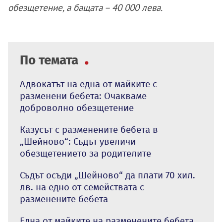
обезщетение, а бащата – 40 000 лева.
По темата
Адвокатът на една от майките с
разменени бебета: Очакваме
доброволно обезщетение
Казусът с разменените бебета в
„Шейново“: Съдът увеличи
обезщетението за родителите
Съдът осъди „Шейново“ да плати 70 хил.
лв. на едно от семействата с
разменените бебета
Една от майките на разменените бебета