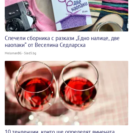
Спечели сборника с разкази „Едно налице, две
наопаки“ от Веселина Седларска
MelomanBG - Sled5.bg
10 тенденции, които ще определят винената