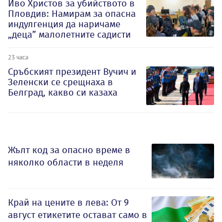
Иво Христов за убийството в
Пловдив: Намирам за опасна
индулгенция да наричаме
„деца” малолетните садисти
23 часа
Сръбският президент Вучич и
Зеленски се срещнаха в
Белград, какво си казаха
Жълт код за опасно време в
няколко области в неделя
Край на цените в лева: От 9
август етикетите остават само в