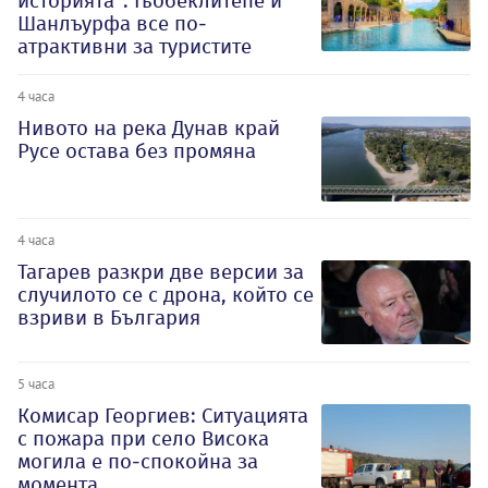
историята“: Гьобеклитепе и
Шанлъурфа все по-
атрактивни за туристите
4 часа
Нивото на река Дунав край
Русе остава без промяна
4 часа
Тагарев разкри две версии за
случилото се с дрона, който се
взриви в България
5 часа
Комисар Георгиев: Ситуацията
с пожара при село Висока
могила е по-спокойна за
момента