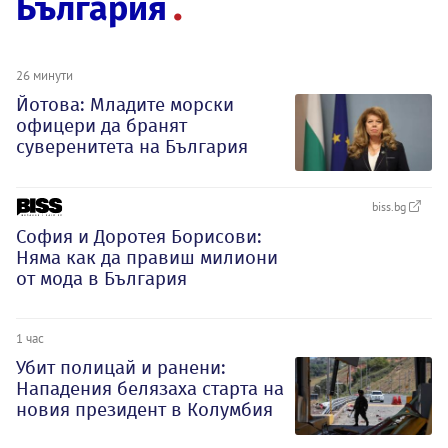
България
26 минути
Йотова: Младите морски
офицери да бранят
суверенитета на България
biss.bg
София и Доротея Борисови:
Няма как да правиш милиони
от мода в България
1 час
Убит полицай и ранени:
Нападения белязаха старта на
новия президент в Колумбия