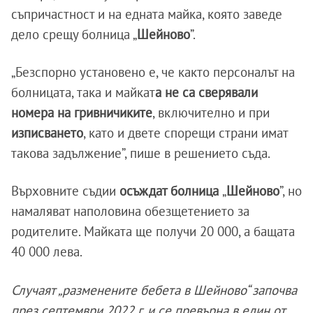
съпричастност и на едната майка, която заведе
дело срещу болница „
Шейново
”.
„Безспорно установено е, че както персоналът на
болницата, така и майкат
а не са сверявали
номера на гривничиките
, включително и при
изписването
, като и двете спорещи страни имат
такова задължение”, пише в решението съда.
Върховните съдии
осъждат болница
„
Шейново
”, но
намаляват наполовина обезщетението за
родителите. Майката ще получи 20 000, а бащата
40 000 лева.
Случаят „разменените бебета в Шейново“ започва
през септември 2022 г. и се превърна в един от