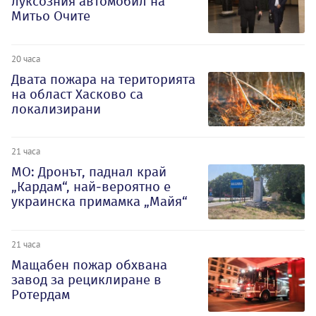
луксозния автомобил на
Митьо Очите
20 часа
Двата пожара на територията
на област Хасково са
локализирани
21 часа
МО: Дронът, паднал край
„Кардам“, най-вероятно е
украинска примамка „Майя“
21 часа
Мащабен пожар обхвана
завод за рециклиране в
Ротердам