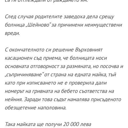
След случая родителите заведоха дела срещу
болница „Шейново“ за причинени неимуществени
вреди.
С окончателното си решение Върховният
касационен съд приема, че болницата носи
основната отговорност за размяната, но посочва и
„съпричиняване“ от страна на едната майка, тъй
като при изписването не е проверила дали
номерът на гривната на бебето съответства на
нейния. Заради това съдът намалява присъденото
обезщетение наполовина.
Така майката ще получи 20 000 лева