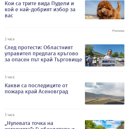
Кои са трите вида Пудели и
кой е най-добрият избор за
вас
2 часа
След протести: Областният
управител предлага кръгово
за опасен път край Търговище
3 часа
Какви са последиците от
пожара край Асеновград
3 часа
„Нулевата точка на