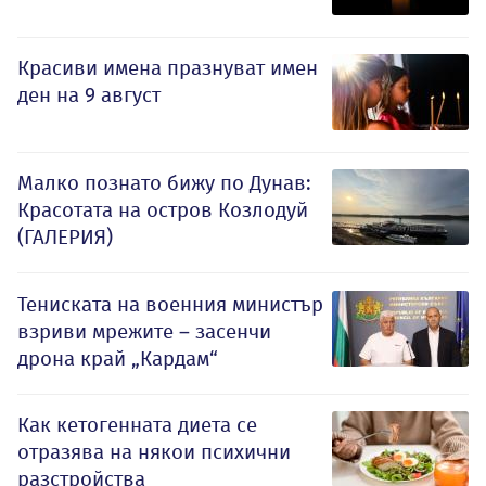
Красиви имена празнуват имен
ден на 9 август
Малко познато бижу по Дунав:
Красотата на остров Козлодуй
(ГАЛЕРИЯ)
Тениската на военния министър
взриви мрежите – засенчи
дрона край „Кардам“
Как кетогенната диета се
отразява на някои психични
разстройства