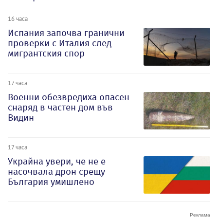
16 часа
Испания започва гранични
проверки с Италия след
мигрантския спор
17 часа
Военни обезвредиха опасен
снаряд в частен дом във
Видин
17 часа
Украйна увери, че не е
насочвала дрон срещу
България умишлено