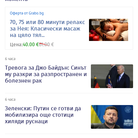
Оферта от Grabo.bg
70, 75 или 80 минути релакс
за Нея: Класически масаж
на цяло тял..
Цена:
40.00 €
61.00 €
6 часа
Тревога за Джо Байдън: Синът
му разкри за разпространен и
болезнен рак
6 часа
Зеленски: Путин се готви да
мобилизира още стотици
хиляди руснаци