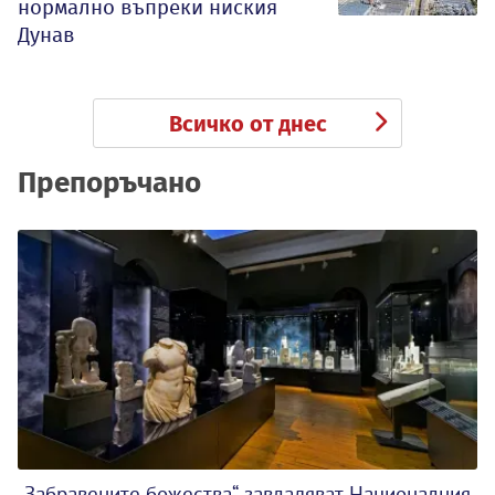
нормално въпреки ниския
Дунав
Всичко от днес
Препоръчано
„Забравените божества“ завладяват Националния