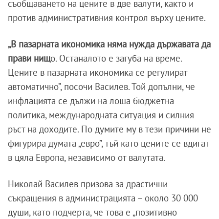
съобщаването на цените в две валути, както и
против административния контрол върху цените.
„В пазарната икономика няма нужда държавата да
прави нищ
о. Останалото е загуба на време.
Цените в пазарната икономика се регулират
автоматично”, посочи Василев. Той допълни, че
инфлацията се дължи на лоша бюджетна
политика, международната ситуация и силния
ръст на доходите. По думите му в тези причини не
фигурира думата „евро”, тъй като цените се вдигат
в цяла Европа, независимо от валутата.
Николай Василев призова за драстични
съкращения в администрацията – около 30 000
души, като подчерта, че това е „позитивно