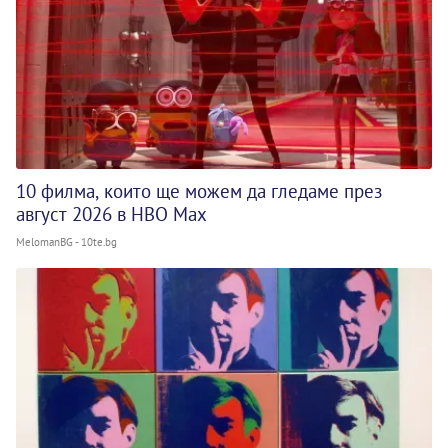
10 филма, които ще можем да гледаме през
август 2026 в HBO Max
MelomanBG - 10te.bg