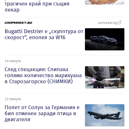
трагичен край при същия
лекар
carmarket.bg
Bugatti Destrier е „скулптура от
скорост“, епопея за W16
14 минути
След спецакция: Спипаха
голямо количество марихуана
в Старозагорско (СНИМКИ)
22 минути
Полет от Солун за Германия е
бил отменен заради птица в
двигателя