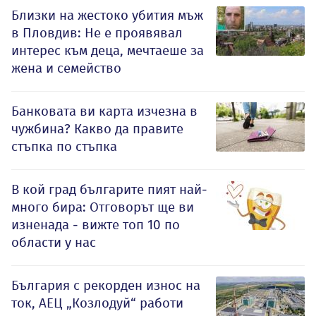
Близки на жестоко убития мъж
в Пловдив: Не е проявявал
интерес към деца, мечтаеше за
жена и семейство
Банковата ви карта изчезна в
чужбина? Какво да правите
стъпка по стъпка
В кой град българите пият най-
много бира: Отговорът ще ви
изненада - вижте топ 10 по
области у нас
България с рекорден износ на
ток, АЕЦ „Козлодуй“ работи