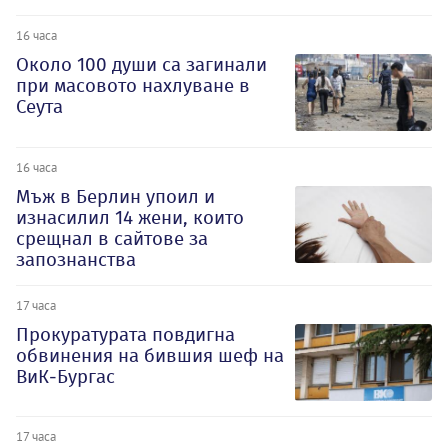
16 часа
Около 100 души са загинали
при масовото нахлуване в
Сеута
16 часа
Мъж в Берлин упоил и
изнасилил 14 жени, които
срещнал в сайтове за
запознанства
17 часа
Прокуратурата повдигна
обвинения на бившия шеф на
ВиК-Бургас
17 часа