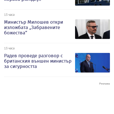
13 часа
Министър Милошев откри
изложбата „Забравените
божества“
13 часа
Радев проведе разговор с
британския външен министър
за сигурността