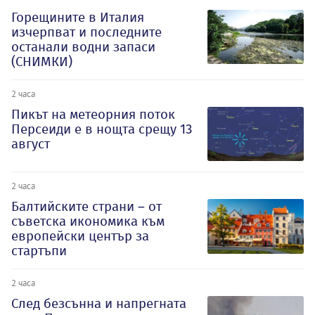
Горещините в Италия
изчерпват и последните
останали водни запаси
(СНИМКИ)
2 часа
Пикът на метеорния поток
Персеиди е в нощта срещу 13
август
2 часа
Балтийските страни – от
съветска икономика към
европейски център за
стартъпи
2 часа
След безсънна и напрегната