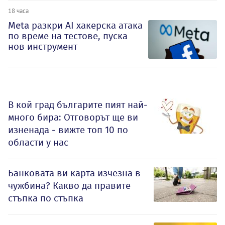
18 часа
Meta разкри AI хакерска атака
по време на тестове, пуска
нов инструмент
В кой град българите пият най-
много бира: Отговорът ще ви
изненада - вижте топ 10 по
области у нас
Банковата ви карта изчезна в
чужбина? Какво да правите
стъпка по стъпка