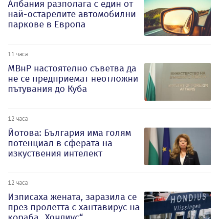
Албания разполага с един от
най-остарелите автомобилни
паркове в Европа
11 часа
МВнР настоятелно съветва да
не се предприемат неотложни
пътувания до Куба
12 часа
Йотова: България има голям
потенциал в сферата на
изкуствения интелект
12 часа
Изписаха жената, заразила се
през пролетта с хантавирус на
кораба „Хондиус“