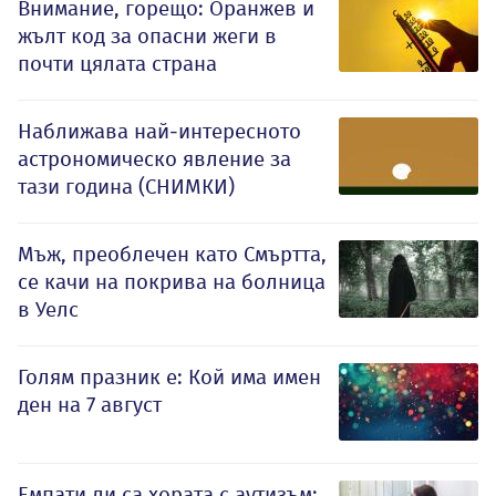
Внимание, горещо: Оранжев и
жълт код за опасни жеги в
почти цялата страна
Наближава най-интересното
астрономическо явление за
тази година (СНИМКИ)
Мъж, преоблечен като Смъртта,
се качи на покрива на болница
в Уелс
Голям празник е: Кой има имен
ден на 7 август
Емпати ли са хората с аутизъм: