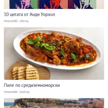
10 цитата от Анди Уорхол
MelomanBG - 10te.bg
Пиле по средиземноморски
MelomanBG - Sled5.bg