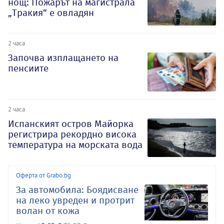
нощ: Пожарът на магистрала
„Тракия“ е овладян
2 часа
Започва изплащането на
пенсиите
2 часа
Испанският остров Майорка
регистрира рекордно висока
температура на морската вода
Оферта от Grabo.bg
За автомобила: Боядисване
на леко увреден и протрит
волан от кожа