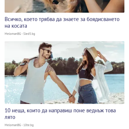
Всичко, което трябва да знаете за боядисването
на косата
MelomanBG - Sled5.bg
10 неща, които да направиш поне веднъж това
лято
MelomanBG - 10te.bg