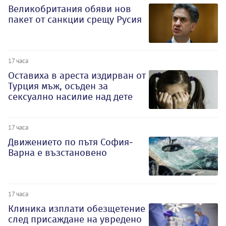
Великобритания обяви нов
пакет от санкции срещу Русия
17 часа
Оставиха в ареста издирван от
Турция мъж, осъден за
сексуално насилие над дете
17 часа
Движението по пътя София-
Варна е възстановено
17 часа
Клиника изплати обезщетение
след присаждане на увредено