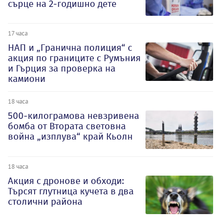
сърце на 2-годишно дете
17 часа
НАП и „Гранична полиция“ с
акция по границите с Румъния
и Гърция за проверка на
камиони
18 часа
500-килограмова невзривена
бомба от Втората световна
война „изплува“ край Кьолн
18 часа
Акция с дронове и обходи:
Търсят глутница кучета в два
столични района