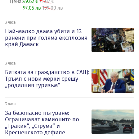
Цена:
49.62 €
71.07 €
97.05 лв
139.00 лв
3 часа
Най-малко двама убити и 13
ранени при голяма експлозия
край Дамаск
3 часа
Битката за гражданство в САЩ:
Тръмп с нови мерки срещу
„родилния туризъм“
3 часа
За безопасно пътуване:
Ограничават камионите по
„Тракия“, „Струма“ и
Кресненското дефиле