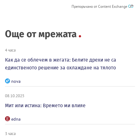
Препоръчано от Content Exchange
Още от мрежата
4 часа
Как да се облечем в жегата: Белите дрехи не са
единственото решение за охлаждане на тялото
nova
08.10.2025
Мит или истина: Времето ми влияе
edna
3 часа