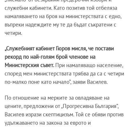
служебни кабинети. Като позитив той отбеляза
намаляването на броя на министерствата с едно,
въпреки надеждите му те да бъдат съкратени с
четири.
„Служебният кабинет Гюров мисля, че постави
рекорд по най-голям брой членове на
Министерския съвет.
При намаляващо население,
според мен министерствата трябва да са с четири
по-малко поне като начало”, заяви Василев.
По отношение на мерките за овладяване на
цените, предложени от „Прогресивна България”,
Василев изрази скептицизъм. Той се обяви против
удължаването на закона за еврото и