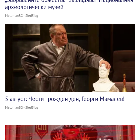
археологически музей
MelomanBG - Sled5.bg
5 август: Честит рожден ден, Георги Мамалев!
MelomanBG - Sled5.bg