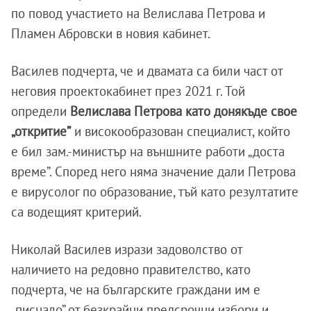
по повод участието на Велислава Петрова и
Пламен Абровски в новия кабинет.
Василев подчерта, че и двамата са били част от
неговия проектокабинет през 2021 г. Той
определи
Велислава Петрова като донякъде свое
„откритие”
и високообразован специалист, който
е бил зам.-министър на външните работи „доста
време”. Според него няма значение дали Петрова
е вирусолог по образование, тъй като резултатите
са водещият критерий.
Николай Василев изрази задоволство от
наличието на редовно правителство, като
подчерта, че на българските граждани им е
„писнало” от безкрайни предсрочни избори и