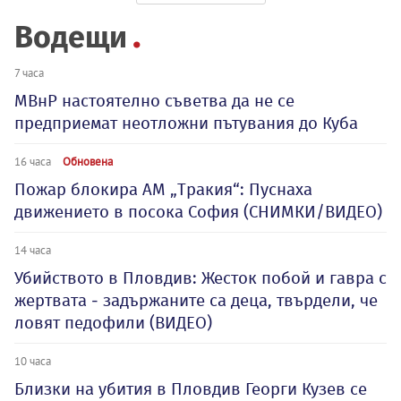
Водещи
7 часа
МВнР настоятелно съветва да не се
предприемат неотложни пътувания до Куба
16 часа
Обновена
Пожар блокира АМ „Тракия“: Пуснаха
движението в посока София (СНИМКИ/ВИДЕО)
14 часа
Убийството в Пловдив: Жесток побой и гавра с
жертвата - задържаните са деца, твърдели, че
ловят педофили (ВИДЕО)
10 часа
Близки на убития в Пловдив Георги Кузев се