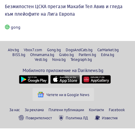
Безмилостен ЦСКА прегази Макаби Тел Авив и гледа
към плейофите на Лига Европа
gong
Abv.bg
Vbox7.com
Gong.bg
DogsAndCats.bg
CarMarket.bg
BISS.bg
Ohnamama.bg
Grabo.bg
Pariteni.bg
Edna.bg
Vesti.bg
Nova.bg
Telegraph.bg
Мобилното приложение на Dariknews.bg
Четете ни в Google News
За нас
За реклама
Платени публикации
Контакти
Facebook
Поверителност
Политика ЛД
Известия