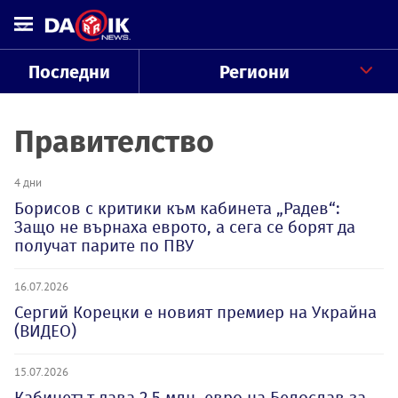
Последни
Региони
Правителство
4 дни
Борисов с критики към кабинета „Радев“:
Защо не върнаха еврото, а сега се борят да
получат парите по ПВУ
16.07.2026
Сергий Корецки е новият премиер на Украйна
(ВИДЕО)
15.07.2026
Кабинетът дава 2,5 млн. евро на Белослав за