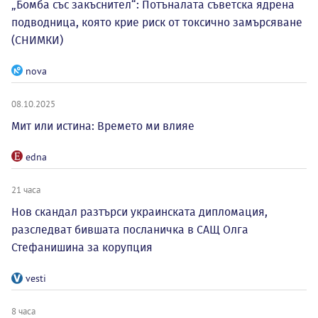
„Бомба със закъснител“: Потъналата съветска ядрена
подводница, която крие риск от токсично замърсяване
(СНИМКИ)
nova
08.10.2025
Мит или истина: Времето ми влияе
edna
21 часа
Нов скандал разтърси украинската дипломация,
разследват бившата посланичка в САЩ Олга
Стефанишина за корупция
vesti
8 часа