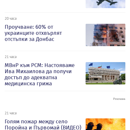
20 часа
Проучване: 60% от
украинците отхвърлят
отстъпки за Донбас
21 часа
МВнР към РСМ: Настояваме
Ива Михаилова да получи
достъп до адекватна
медицинска грижа
21 часа
Голям пожар между село
Поройна и Първомай (ВИДЕО)