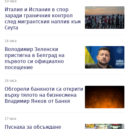
10 часа
Италия и Испания в спор
заради граничния контрол
след мигрантския наплив към
Сеута
16 часа
Володимир Зеленски
пристигна в Белград на
първото си официално
посещение
16 часа
Обгорели банкноти са открити
върху тялото на бизнесмена
Владимир Янков от Банкя
17 часа
Пуснаха за обсъждане