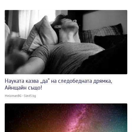
Науката казва „да“ на следобедната дрямка,
Айнщайн също!
MelomanBG - Sled5.bg