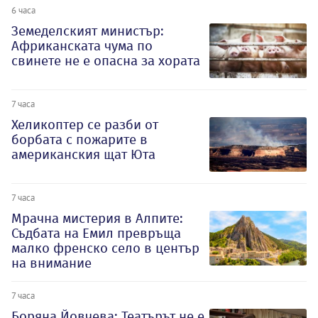
6 часа
Земеделският министър:
Африканската чума по
свинете не е опасна за хората
7 часа
Хеликоптер се разби от
борбата с пожарите в
американския щат Юта
7 часа
Мрачна мистерия в Алпите:
Съдбата на Емил превръща
малко френско село в център
на внимание
7 часа
Боряна Йовчева: Театърът не е