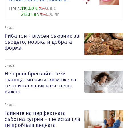
Цена:
110.00 €
230.08 €
215.14 лв
450.00 лв
8 часа
Риба тон - вкусен съюзник за
сърцето, мозъка и добрата
форма
8 часа
Не пренебрегвайте тези
сънища: мозъкът ви може да
се опитва да ви каже нещо
важно
8 часа
Тайните на перфектната
съботна сутрин – ще искаш да
ги пробваш веднага