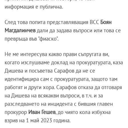
информация е публична.
След това попита представляващия ВСС
Боян
Магдалинчев
дали да задава въпроси или това се
превръща във "фиаско".
Не ме интересува какво прави съпругата ви,
когато изслушваме доклад на прокуратурата, каза
Дишева и посъветва Сарафов да не се
идентифицира сам с прокуратурата, защото там
работят и други хора. Сарафов отказа да отговаря
на Дишева на всякакви въпроси, в т.ч. и за
разследването на инцидента с бившия главен
прокурор
Иван Гешев
, до чиято кола избухна
взрив на 1 май 2023 година.