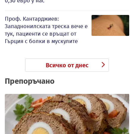
0,30 евро у нас
Проф. Кантарджиев:
Западнонилската треска вече е
тук, пациенти се връщат от
Гърция с болки в мускулите
Всичко от днес
Препоръчано