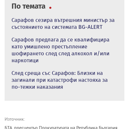
По темата
Сарафов сезира вътрешния министър за
състоянието на системата BG-ALERT
Сарафов предлага да се квалифицира
като умишлено престъпление
шофирането след след алкохол и/или
наркотици
След среща със Сарафов: Близки на
загинали при катастрофи настояха за
по-тежки наказания
Източник:
БТА, пресцентър Прокуратурата на Република България