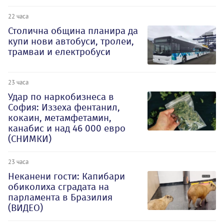
22 часа
Столична община планира да
купи нови автобуси, тролеи,
трамваи и електробуси
23 часа
Удар по наркобизнеса в
София: Иззеха фентанил,
кокаин, метамфетамин,
канабис и над 46 000 евро
(СНИМКИ)
23 часа
Неканени гости: Капибари
обиколиха сградата на
парламента в Бразилия
(ВИДЕО)