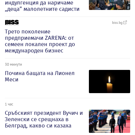
индулгенция да наричаме
„деца” малолетните садисти
biss.bg
Трето поколение
предприемачи ZARENA: от
семеен локален проект до
международен бизнес
30 минути
Почина бащата на Лионел
Меси
1 час
Сръбският президент Вучич и
Зеленски се срещнаха в
Белград, какво си казаха