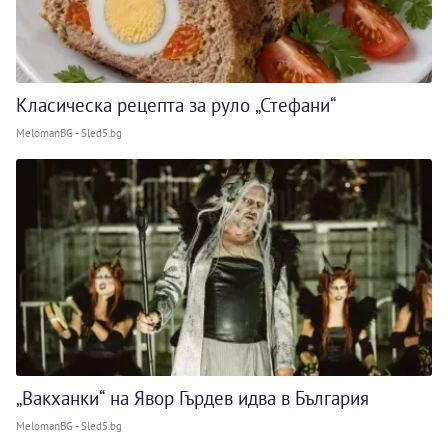
Класическа рецепта за руло „Стефани“
MelomanBG - Sled5.bg
„Вакханки“ на Явор Гърдев идва в България
MelomanBG - Sled5.bg