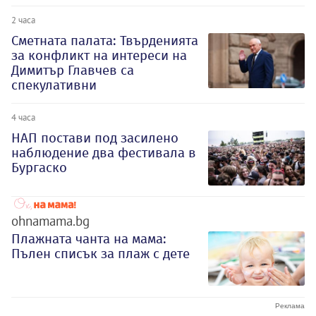
2 часа
Сметната палата: Твърденията
за конфликт на интереси на
Димитър Главчев са
спекулативни
4 часа
НАП постави под засилено
наблюдение два фестивала в
Бургаско
ohnamama.bg
Плажната чанта на мама:
Пълен списък за плаж с дете