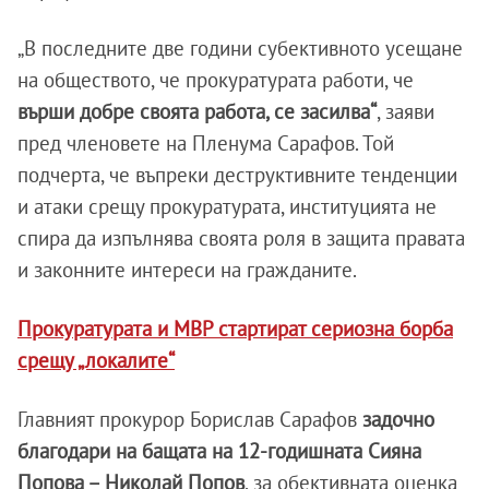
„В последните две години субективното усещане
на обществото, че прокуратурата работи, че
върши добре своята работа, се засилва“
, заяви
пред членовете на Пленума Сарафов. Той
подчерта, че въпреки деструктивните тенденции
и атаки срещу прокуратурата, институцията не
спира да изпълнява своята роля в защита правата
и законните интереси на гражданите.
Прокуратурата и МВР стартират сериозна борба
срещу „локалите“
Главният прокурор Борислав Сарафов
задочно
благодари на бащата на 12-годишната
Сияна
Попова – Николай Попов
, за обективната оценка