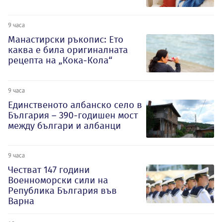
9 часа
Манастирски ръкопис: Ето
каква е била оригиналната
рецепта на „Кока-Кола“
9 часа
Единственото албанско село в
България – 390-годишен мост
между българи и албанци
9 часа
Честват 147 години
Военноморски сили на
Република България във
Варна