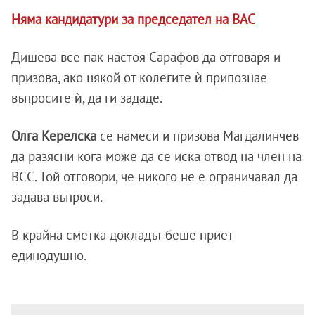
Няма кандидатури за председател на ВАС
Дишева все пак настоя Сарафов да отговаря и
призова, ако някой от колегите ѝ припознае
въпросите ѝ, да ги зададе.
Олга Керелска
се намеси и призова Магдалинчев
да разясни кога може да се иска отвод на член на
ВСС. Той отговори, че никого не е ограничавал да
задава въпроси.
В крайна сметка докладът беше приет
единодушно.