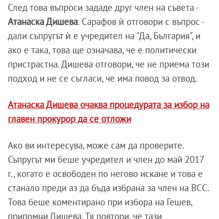
След това въпроси зададе друг член на съвета -
Атанаска Дишева
. Сарафов ѝ отговори с въпрос -
дали съпругът ѝ е учредител на "Да, България", и
ако е така, това ще означава, че е политически
пристрастна. Дишева отговори, че не приема този
подход и не се съгласи, че има повод за отвод.
Атанаска Дишева очаква процедурата за избор на
главен прокурор да се отложи
Ако ви интересува, може сам да проверите.
Съпругът ми беше учредител и член до май 2017
г., когато е освободен по негово искане и това е
станало преди аз да бъда избрана за член на ВСС.
Това беше коментирано при избора на Гешев,
припомни Дишева. Тя повтори, че тази