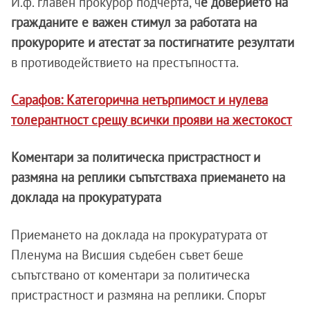
И.ф. главен прокурор подчерта, ч
е доверието на
гражданите е важен стимул за работата на
прокурорите и атестат за постигнатите резултати
в противодействието на престъпността.
Сарафов: Категорична нетърпимост и нулева
толерантност срещу всички прояви на жестокост
Коментари за политическа пристрастност и
размяна на реплики съпътстваха приемането на
доклада на прокуратурата
Приемането на доклада на прокуратурата от
Пленума на Висшия съдебен съвет беше
съпътствано от коментари за политическа
пристрастност и размяна на реплики. Спорът