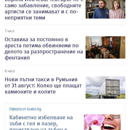
само забавление, свободните
артисти се занимават и с по-
неприятни теми
7 часа
Оставиха за постоянно в
ареста петима обвиняеми по
делото за разпространение на
фентанил
8 часа
Нови пътни такси в Румъния
от 31 август: Колко ще плащат
камионите и колите
Оферта от Grabo.bg
Kабинетно избелване на
зъби с гел и лазер,
почистване на зъбен к..