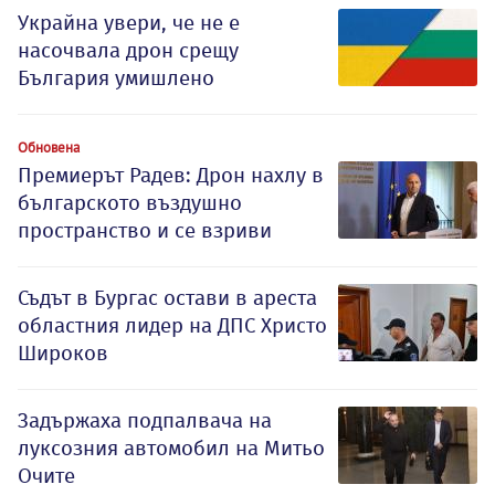
Украйна увери, че не е
насочвала дрон срещу
България умишлено
Обновена
Премиерът Радев: Дрон нахлу в
българското въздушно
пространство и се взриви
Съдът в Бургас остави в ареста
областния лидер на ДПС Христо
Широков
Задържаха подпалвача на
луксозния автомобил на Митьо
Очите