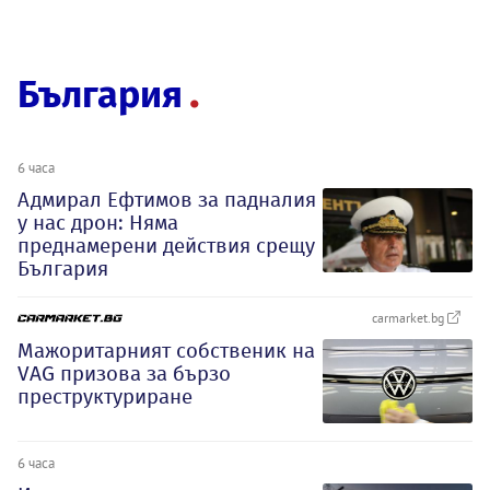
България
6 часа
Адмирал Ефтимов за падналия
у нас дрон: Няма
преднамерени действия срещу
България
carmarket.bg
Мажоритарният собственик на
VAG призова за бързо
преструктуриране
6 часа