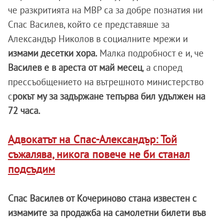
че разкритията на МВР са за добре познатия ни
Спас Василев, който се представяше за
Александър Николов в социалните мрежи и
измами десетки хора.
Малка подробност е и, че
Василев е в ареста от май месец
, а според
прессъобщението на вътрешното министерство
с
рокът му за задържане тепърва бил удължен на
72 часа.
Адвокатът на Спас-Александър: Той
съжалява, никога повече не би станал
подсъдим
Спас Василев от Кочериново стана известен с
измамите за продажба на самолетни билети във