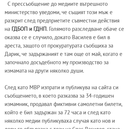
С прессъобщение до медиите вътрешното
министерство уведоми, че същият този мъж е
разкрит след предприетите съвместни действия
на
ГДБОП и ГДНП
. Голямото разследване обаче се
оказва се е случило, докато Василев е бил в
ареста, защото от прокуратурата съобщиха за
Дарик, че задържаният е там още от май, когато е
започнало досъдебното му производство за
измамата на други няколко души.
След като МВР изпрати и публикува на сайта си
съобщението, в което разказва за 34-годишен
измамник, продавал фиктивни самолетни билети,
който е бил задържан за 72 часа и след като
няколко медии публикуваха случая като нов и