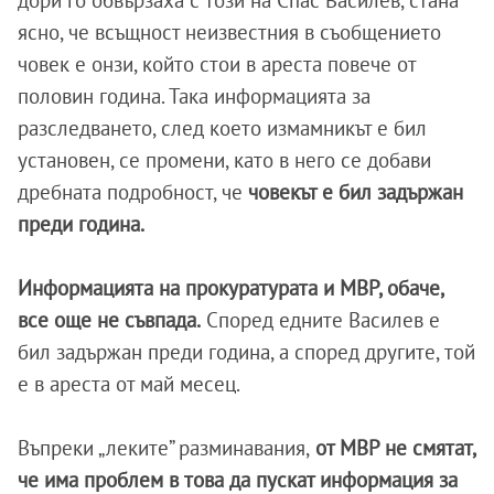
дори го обвързаха с този на Спас Василев, стана
ясно, че всъщност неизвестния в съобщението
човек е онзи, който стои в ареста повече от
половин година. Така информацията за
разследването, след което измамникът е бил
установен, се промени, като в него се добави
дребната подробност, че
човекът е бил задържан
преди година.
Информацията на прокуратурата и МВР, обаче,
все още не съвпада.
Според едните Василев е
бил задържан преди година, а според другите, той
е в ареста от май месец.
Въпреки „леките” разминавания,
от МВР не смятат,
че има проблем в това да пускат информация за