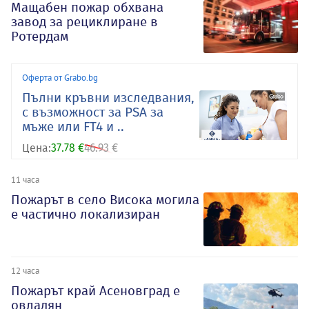
Мащабен пожар обхвана
завод за рециклиране в
Ротердам
Оферта от Grabo.bg
Пълни кръвни изследвания,
с възможност за PSA за
мъже или FT4 и ..
Цена:
37.78 €
46.93 €
11 часа
Пожарът в село Висока могила
е частично локализиран
12 часа
Пожарът край Асеновград е
овладян