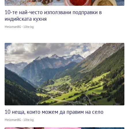
10-те най-често използвани подправки в
индийската кухня
MelomanBG - 10te.bg
10 неща, които можем да правим на село
MelomanBG - 10te.bg