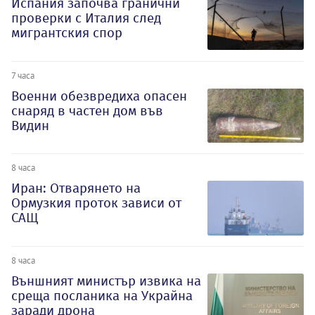
Испания започва гранични
проверки с Италия след
мигрантския спор
7 часа
Военни обезвредиха опасен
снаряд в частен дом във
Видин
8 часа
Иран: Отварянето на
Ормузкия проток зависи от
САЩ
8 часа
Външният министър извика на
среща посланика на Украйна
заради дрона