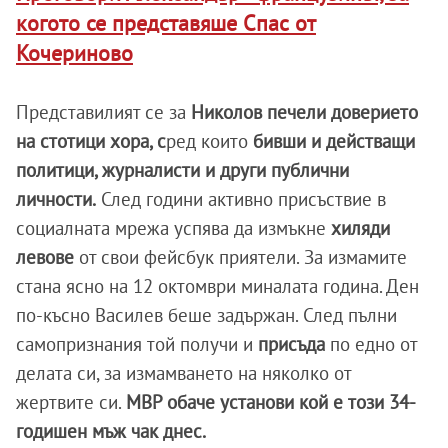
когото се представяше Спас от
Кочериново
Представилият се за
Николов печели доверието
на стотици хора, с
ред които
бивши и действащи
политици, журналисти и други публични
личности.
След години активно присъствие в
социалната мрежа успява да измъкне
хиляди
левове
от свои фейсбук приятели. За измамите
стана ясно на 12 октомври миналата година. Ден
по-късно Василев беше задържан. След пълни
самопризнания той получи и
присъда
по едно от
делата си, за измамването на няколко от
жертвите си.
МВР обаче установи кой е този 34-
годишен мъж чак днес.