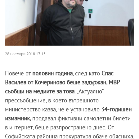
28 ноември 2018 17:15
Повече от
половин година
, след като
Спас
Василев от Кочериново беше задържан, МВР
съобщи на медиите за това
. „Актуално”
прессъобщение, в което вътрешното
министерство казва, че е установило
34-годишен
измамник,
продавал фиктивни самолетни билети
в интернет, беше разпространено днес. От
Софийската районна прокуратура обаче обясниха,