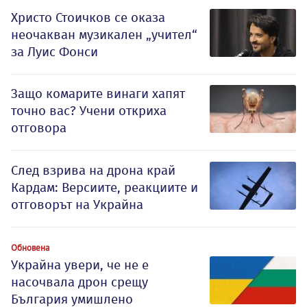
Христо Стоичков се оказа
неочакван музикален „учител“
за Луис Фонси
Защо комарите винаги хапят
точно вас? Учени откриха
отговора
След взрива на дрона край
Кардам: Версиите, реакциите и
отговорът на Украйна
Обновена
Украйна увери, че не е
насочвала дрон срещу
България умишлено