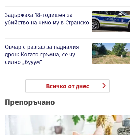
Задържаха 18-годишен за
убийство на чичо му в Странско
Овчар с разказ за падналия
дрон: Когато гръмна, се чу
силно „бууум“
Всичко от днес
Препоръчано