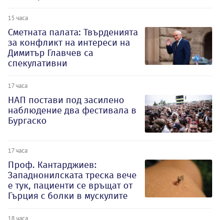
15 часа
Сметната палата: Твърденията
за конфликт на интереси на
Димитър Главчев са
спекулативни
17 часа
НАП постави под засилено
наблюдение два фестивала в
Бургаско
17 часа
Проф. Кантарджиев:
Западнонилската треска вече
е тук, пациенти се връщат от
Гърция с болки в мускулите
18 часа