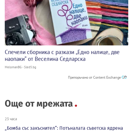
Спечели сборника с разкази „Едно налице, две
наопаки“ от Веселина Седларска
MelomanBG - Sled5.bg
Препоръчано от Content Exchange
Още от мрежата
23 часа
„Бомба със закъснител“: Потъналата съветска ядрена