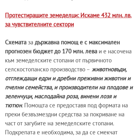
Протестиращите земеделци: Искаме 432 млн. лв.
за чувствителните сектори
Схемата
за
държавна помощ е с максимален
прогнозен бюджет до 170 млн. лева
и е насочена
към земеделските стопани от първичното
селскостопанско производство –
животновъди,
отглеждащи едри и дребни преживни животни и
пчелни семейства, и производители на плодове и
зеленчуци, маслодайна роза, винени лозя и
тютюн
. Помощта се предоставя под формата на
преки безвъзмездни средства за покриване на
част от загубите на земеделските стопани.
Подкрепата е необходима, за да се смекчат