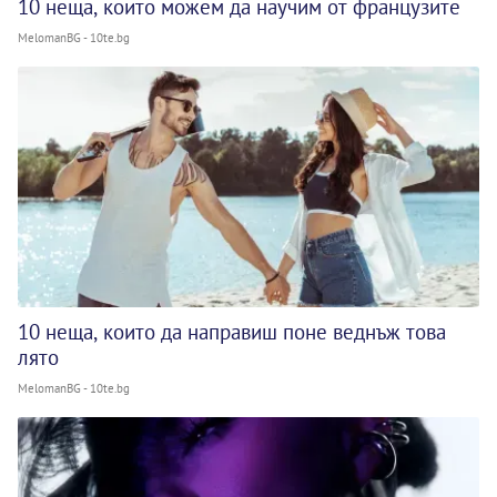
10 неща, които можем да научим от французите
MelomanBG - 10te.bg
10 неща, които да направиш поне веднъж това
лято
MelomanBG - 10te.bg