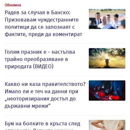
Обновена
Радев за случая в Банско:
Призовавам чуждестранните
политици да се запознаят с
фактите, преди да коментират
Голям празник е - настъпва
трайно преобразяване в
природата (ВИДЕО)
Какво ни каза правителството?
Имало ли е теч на данни при
„неоторизирания достъп до
държавни мрежи“
Бум на болките в кръста след