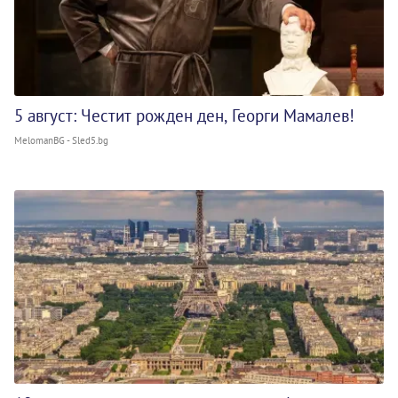
5 август: Честит рожден ден, Георги Мамалев!
MelomanBG - Sled5.bg