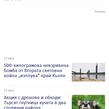
13 часа
500-килограмова невзривена
бомба от Втората световна
война „изплува“ край Кьолн
13 часа
Акция с дронове и обходи:
Търсят глутница кучета в два
столични района