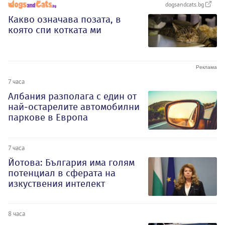
dogsandcats.bg
Какво означава позата, в
която спи котката ми
7 часа
Албания разполага с един от
най-остарелите автомобилни
паркове в Европа
7 часа
Йотова: България има голям
потенциал в сферата на
изкуствения интелект
8 часа