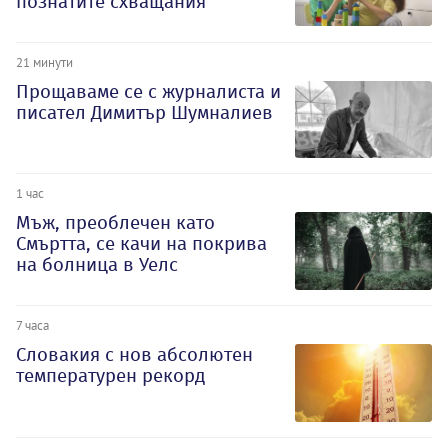
познатите схващания
21 минути
Прощаваме се с журналиста и
писател Димитър Шумналиев
1 час
Мъж, преоблечен като
Смъртта, се качи на покрива
на болница в Уелс
7 часа
Словакия с нов абсолютен
температурен рекорд