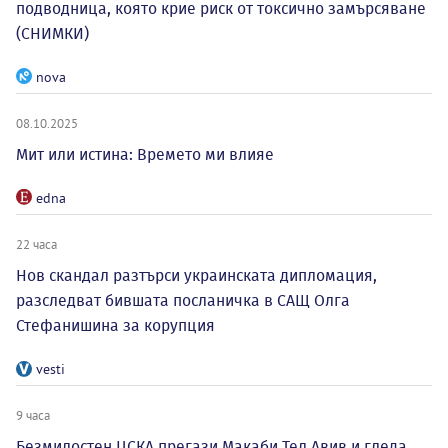
подводница, която крие риск от токсично замърсяване
(СНИМКИ)
nova
08.10.2025
Мит или истина: Времето ми влияе
edna
22 часа
Нов скандал разтърси украинската дипломация,
разследват бившата посланичка в САЩ Олга
Стефанишина за корупция
vesti
9 часа
Безмилостен ЦСКА прегази Макаби Тел Авив и гледа