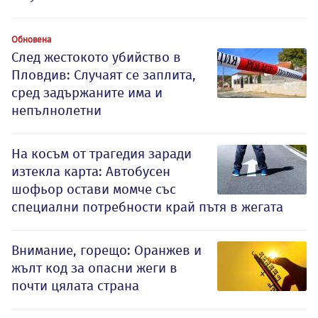
Обновена
След жестокото убийство в
Пловдив: Случаят се заплита,
сред задържаните има и
непълнолетни
На косъм от трагедия заради
изтекла карта: Автобусен
шофьор остави момче със
специални потребности край пътя в жегата
Внимание, горещо: Оранжев и
жълт код за опасни жеги в
почти цялата страна