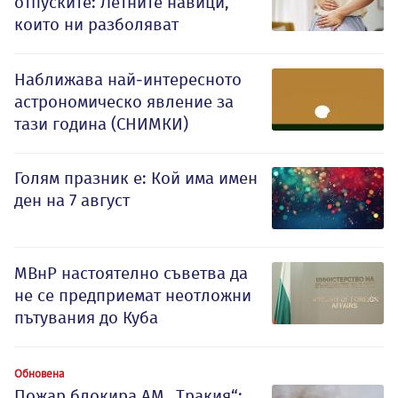
отпуските: Летните навици,
които ни разболяват
Наближава най-интересното
астрономическо явление за
тази година (СНИМКИ)
Голям празник е: Кой има имен
ден на 7 август
МВнР настоятелно съветва да
не се предприемат неотложни
пътувания до Куба
Обновена
Пожар блокира АМ „Тракия“: