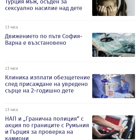
Турция мъж, осъден за
сексуално насилие над дете
13 часа
Движението по пътя София-
Варна е възстановено
13 часа
Клиника изплати обезщетение
след присаждане на увредено
сърце на 2-годишно дете
13 часа
НАП и „Гранична полиция“ с
акция по границите с Румъния
и Гърция за проверка на
камиони