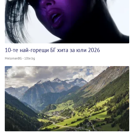
10-те най-горещи БГ хита за юли 2026
MelomanBG - 10te.bg