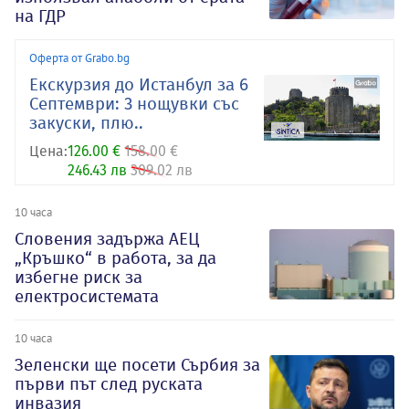
на ГДР
Оферта от Grabo.bg
Екскурзия до Истанбул за 6
Септември: 3 нощувки със
закуски, плю..
Цена:
126.00 €
158.00 €
246.43 лв
309.02 лв
10 часа
Словения задържа АЕЦ
„Кръшко“ в работа, за да
избегне риск за
електросистемата
10 часа
Зеленски ще посети Сърбия за
първи път след руската
инвазия