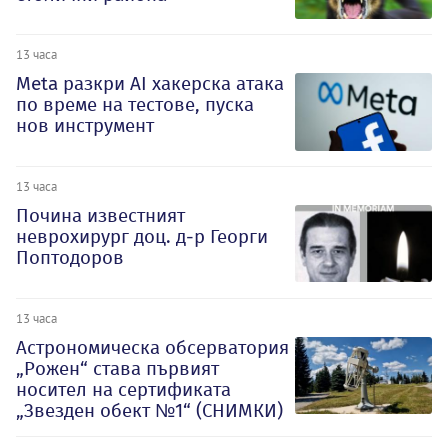
13 часа
Meta разкри AI хакерска атака
по време на тестове, пуска
нов инструмент
13 часа
Почина известният
неврохирург доц. д-р Георги
Поптодоров
13 часа
Астрономическа обсерватория
„Рожен“ става първият
носител на сертификата
„Звезден обект №1“ (СНИМКИ)