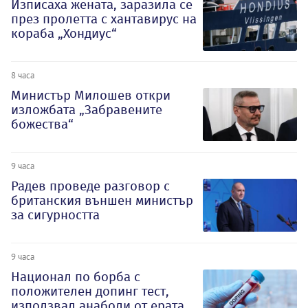
Изписаха жената, заразила се
през пролетта с хантавирус на
кораба „Хондиус“
8 часа
Министър Милошев откри
изложбата „Забравените
божества“
9 часа
Радев проведе разговор с
британския външен министър
за сигурността
9 часа
Национал по борба с
положителен допинг тест,
използвал анаболи от ерата