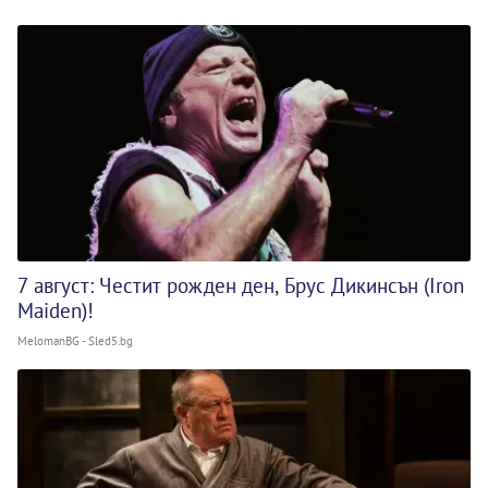
7 август: Честит рожден ден, Брус Дикинсън (Iron
Maiden)!
MelomanBG - Sled5.bg