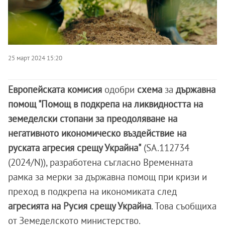
25 март 2024 15:20
Европейската комисия
одобри
схема
за
държавна
помощ "Помощ в подкрепа на ликвидността на
земеделски стопани за преодоляване на
негативното икономическо въздействие на
руската агресия срещу Украйна"
(SA.112734
(2024/N)), разработена съгласно Временната
рамка за мерки за държавна помощ при кризи и
преход в подкрепа на икономиката след
агресията на Русия срещу Украйна
. Това съобщиха
от Земеделското министерство.