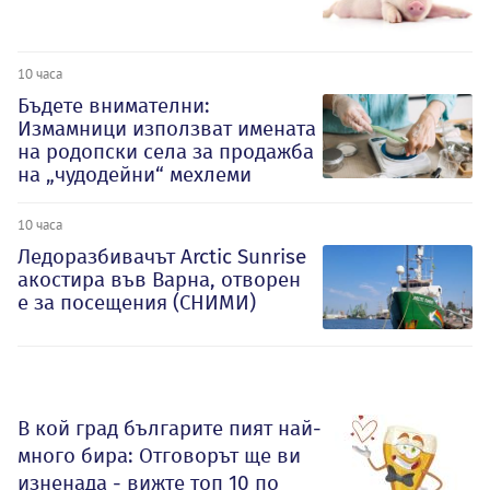
10 часа
Бъдете внимателни:
Измамници използват имената
на родопски села за продажба
на „чудодейни“ мехлеми
10 часа
Ледоразбивачът Arctic Sunrise
акостира във Варна, отворен
е за посещения (СНИМИ)
В кой град българите пият най-
много бира: Отговорът ще ви
изненада - вижте топ 10 по