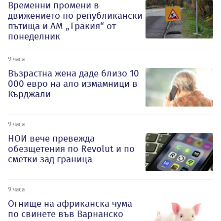
Временни промени в
движението по републикански
пътища и АМ „Тракия“ от
понеделник
9 часа
Възрастна жена даде близо 10
000 евро на ало измамници в
Кърджали
9 часа
НОИ вече превежда
обезщетения по Revolut и по
сметки зад граница
9 часа
Огнище на африканска чума
по свинете във Варнанско