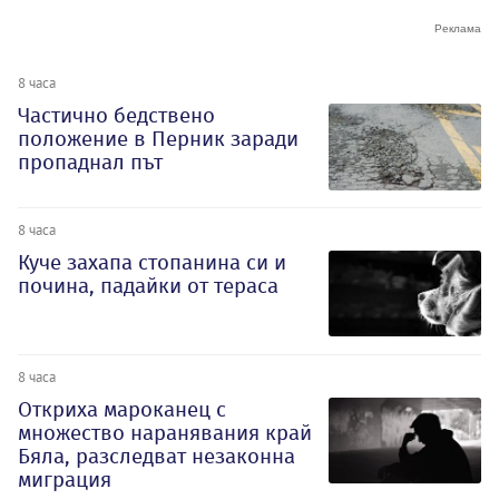
8 часа
Частично бедствено
положение в Перник заради
пропаднал път
8 часа
Куче захапа стопанина си и
почина, падайки от тераса
8 часа
Откриха мароканец с
множество наранявания край
Бяла, разследват незаконна
миграция