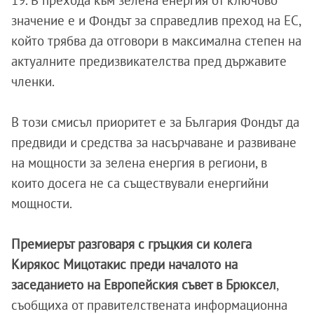
19. В прехода към зелена енергия от ключово
значение е и Фондът за справедлив преход на ЕС,
който трябва да отговори в максимална степен на
актуалните предизвикателства пред държавите
членки.
В този смисъл приоритет е за България Фондът да
предвиди и средства за насърчаване и развиване
на мощности за зелена енергия в региони, в
които досега не са съществували енергийни
мощности.
Премиерът разговаря с гръцкия си колега
Кирякос Мицотакис преди началото на
заседанието на Европейския съвет в Брюксел
,
съобщиха от правителствената информационна