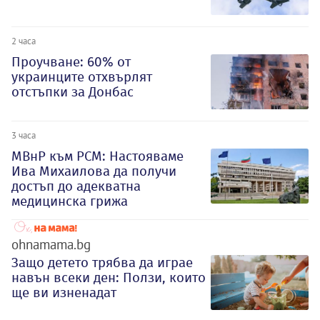
2 часа
Проучване: 60% от
украинците отхвърлят
отстъпки за Донбас
3 часа
МВнР към РСМ: Настояваме
Ива Михаилова да получи
достъп до адекватна
медицинска грижа
ohnamama.bg
Защо детето трябва да играе
навън всеки ден: Ползи, които
ще ви изненадат