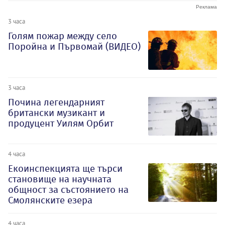
3 часа
Голям пожар между село
Поройна и Първомай (ВИДЕО)
3 часа
Почина легендарният
британски музикант и
продуцент Уилям Орбит
4 часа
Екоинспекцията ще търси
становище на научната
общност за състоянието на
Смолянските езера
4 часа