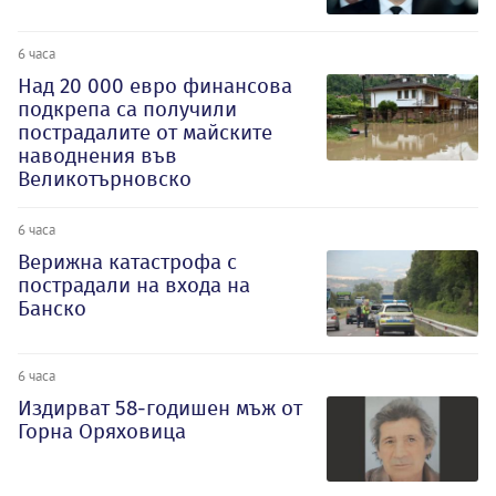
6 часа
Над 20 000 евро финансова
подкрепа са получили
пострадалите от майските
наводнения във
Великотърновско
6 часа
Верижна катастрофа с
пострадали на входа на
Банско
6 часа
Издирват 58-годишен мъж от
Горна Оряховица