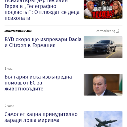
Психиатърът д-р Веселин
Герев в „Телеграфно
подкастът“: Отглеждат се деца
психопати
carmarket.bg
BYD скоро ще изпревари Dacia
и Citroеn в Германия
1 час
България иска извънредна
помощ от ЕС за
животновъдите
2 часа
Самолет кацна принудително
заради лоша миризма