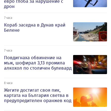
евро глоба за нарушение с
дрон
7 часа
Кораб заседна в Дунав край
Белене
7 часа
Повдигнаха обвинение на
мъж, шофирал 3,13 промила
алкохол по столичен булевард
8 часа
Жегите достигат своя пик,
картата на България светва в
предупредителен оранжев код