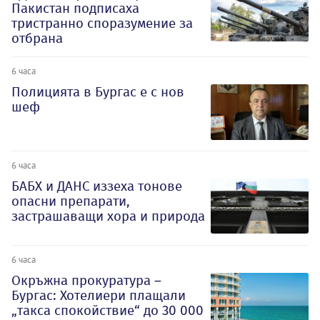
Пакистан подписаха
тристранно споразумение за
отбрана
6 часа
Полицията в Бургас е с нов
шеф
6 часа
БАБХ и ДАНС иззеха тонове
опасни препарати,
застрашаващи хора и природа
6 часа
Окръжна прокуратура –
Бургас: Хотелиери плащали
„такса спокойствие“ до 30 000