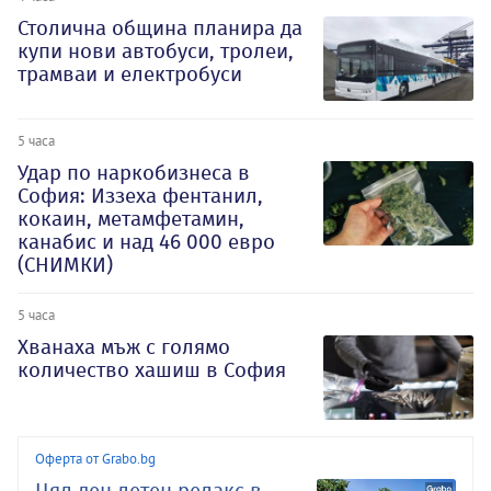
Столична община планира да
купи нови автобуси, тролеи,
трамваи и електробуси
5 часа
Удар по наркобизнеса в
София: Иззеха фентанил,
кокаин, метамфетамин,
канабис и над 46 000 евро
(СНИМКИ)
5 часа
Хванаха мъж с голямо
количество хашиш в София
Оферта от Grabo.bg
Цял ден летен релакс в