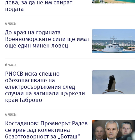
лева, за да не им спират
водата
6 часа
До края на годината
Военноморските сили ще имат
още един минен ловец
6 часа
РИОСВ иска спешно
обезопасяване на
електросъоръжения след
случаи на загинали щъркели
край Габрово
6 часа
Костадинов: Премиерът Радев
се крие зад колективна
безотговорност за „Боташ“