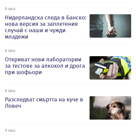
8 часа
Нидерландска следа в Банско:
нова версия за заплетения
случай с наши и чужди
младежи
8 часа
Откриват нови лаборатории
за тестове за алкохол и дрога
при шофьори
8 часа
Разследват смъртта на куче в
Ловеч
9 часа