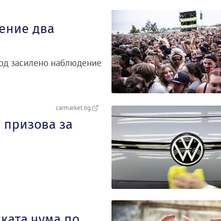
ение два
под засилено наблюдение
carmarket.bg
 призова за
ката чума по