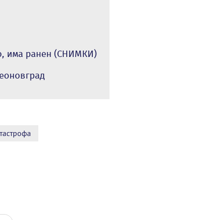
о, има ранен (СНИМКИ)
меоновград
тастрофа