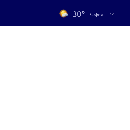
30°
София