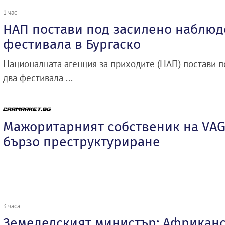
1 час
НАП постави под засилено наблюд
фестивала в Бургаско
Националната агенция за приходите (НАП) постави 
два фестивала ...
Мажоритарният собственик на VAG
бързо преструктуриране
3 часа
Земеделският министър: Африканс