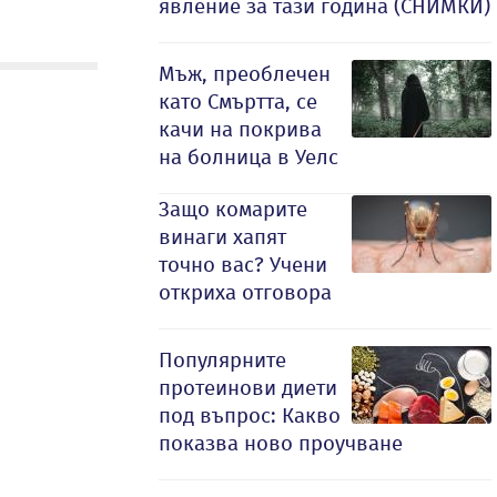
явление за тази година (СНИМКИ)
Мъж, преоблечен
като Смъртта, се
качи на покрива
на болница в Уелс
Защо комарите
винаги хапят
точно вас? Учени
откриха отговора
Популярните
протеинови диети
под въпрос: Какво
показва ново проучване