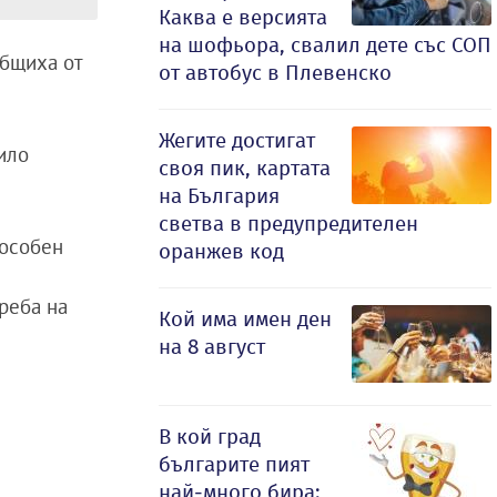
Каква е версията
на шофьора, свалил дете със СОП
общиха от
от автобус в Плевенско
Жегите достигат
пило
своя пик, картата
на България
светва в предупредителен
пособен
оранжев код
треба на
Кой има имен ден
на 8 август
В кой град
българите пият
най-много бира: