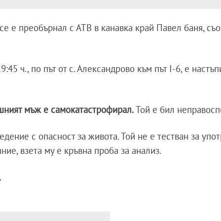
о се е преобърнал с АТВ в канавка край Павел баня, съ
9:45 ч., по път от с. Александрово към път I-6, е настъ
шният мъж е самокатастрофирал.
Той е бил неправос
дение с опасност за живота. Той не е тестван за упо
ие, взета му е кръвна проба за анализ.
.