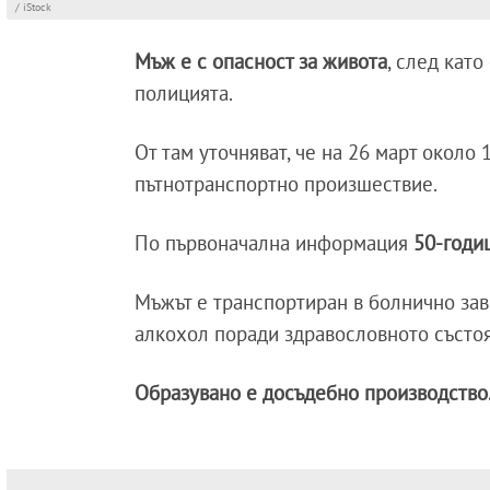
/ iStock
Мъж е с опасност за живота
, след кат
полицията.
От там уточняват, че на 26 март около 1
пътнотранспортно произшествие.
По първоначална информация
50-годи
Мъжът е транспортиран в болнично заве
алкохол поради здравословното състоян
Образувано е досъдебно производство