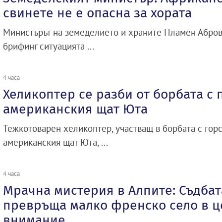
свинете не е опасна за хората
Министърът на земеделието и храните Пламен Абров
брифинг ситуацията ...
4 часа
Хеликоптер се разби от борбата с 
американския щат Юта
Тежкотоварен хеликоптер, участващ в борбата с гор
американския щат Юта, ...
4 часа
Мрачна мистерия в Алпите: Съдбат
превръща малко френско село в ц
внимание