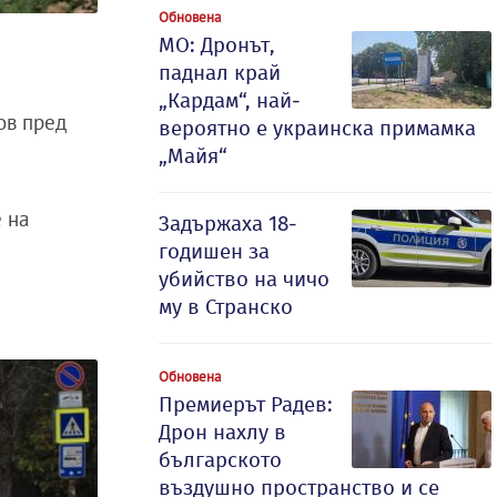
Обновена
МО: Дронът,
паднал край
„Кардам“, най-
ов пред
вероятно е украинска примамка
„Майя“
 на
Задържаха 18-
годишен за
убийство на чичо
му в Странско
Обновена
Премиерът Радев:
Дрон нахлу в
българското
въздушно пространство и се