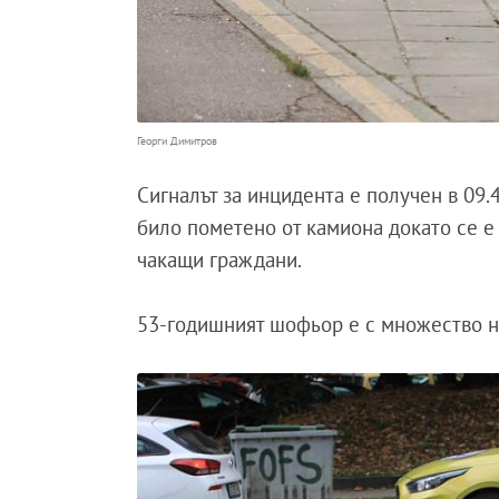
Георги Димитров
Сигналът за инцидента е получен в 09.
било пометено от камиона докато се е
чакащи граждани.
53-годишният шофьор е с множество на