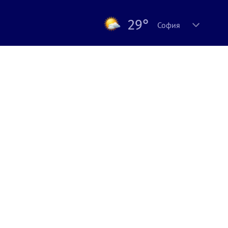
29°
София