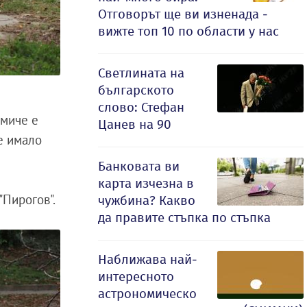
Отговорът ще ви изненада -
вижте топ 10 по области у нас
Светлината на
българското
слово: Стефан
омиче е
Цанев на 90
е имало
Банковата ви
карта изчезна в
"Пирогов".
чужбина? Какво
да правите стъпка по стъпка
Наближава най-
интересното
астрономическо