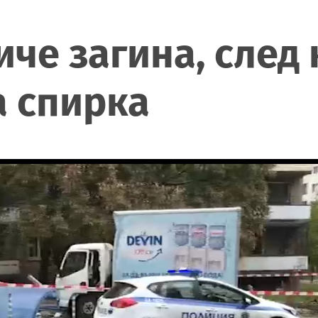
че загина, след 
а спирка