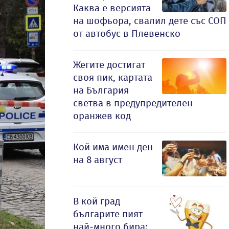
Каква е версията
на шофьора, свалил дете със СОП
от автобус в Плевенско
Жегите достигат
своя пик, картата
на България
светва в предупредителен
оранжев код
Кой има имен ден
на 8 август
В кой град
българите пият
най-много бира: