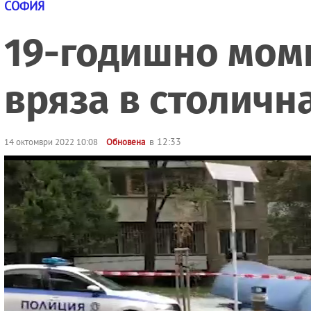
СОФИЯ
19-годишно моми
вряза в столичн
в 12:33
14 октомври 2022 10:08
Обновена