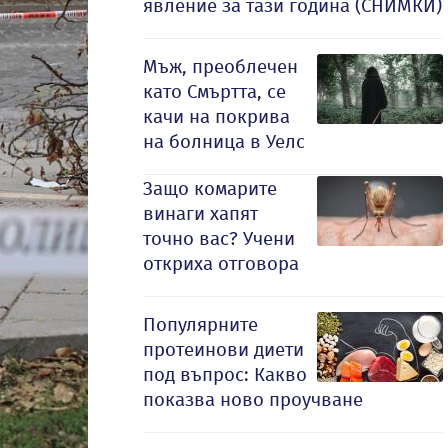
явление за тази година (СНИМКИ)
Мъж, преоблечен
като Смъртта, се
качи на покрива
на болница в Уелс
Защо комарите
винаги хапят
точно вас? Учени
откриха отговора
Популярните
протеинови диети
под въпрос: Какво
показва ново проучване