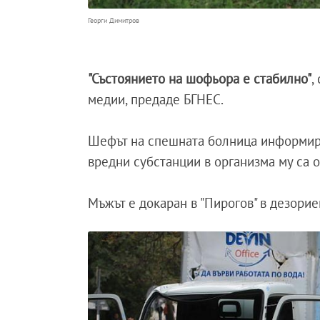
Георги Димитров
"Състоянието на шофьора е стабилно"
,
медии, предаде БГНЕС.
Шефът на спешната болница информира,
вредни субстанции в организма му са 
Мъжът е докаран в "Пирогов" в дезори