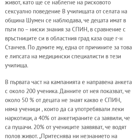
живот, като ще се наблегне на рисковото
сексуално поведение В училищата от селата на
община Шумен се наблюдава, че децата имат в
пъти по – ниски знания за СПИН, в сравнение с
връстниците си в областния град каза още г-н
Станчев. По думите му, една от причините за това
е липсата на медицински специалисти в тези
училища.
В първата част на кампанията е направена анкета
с около 200 ученика. Данните от нея показват, че
около 50 % от децата не знаят какво е СПИН,
няма ученици , които да са употребявали леки
наркотици, а 40% от анкетираните са заявили, че
са пушачи. 20% от учениците заявяват, че водят
полов живот. „Притеснява ни незнанието на