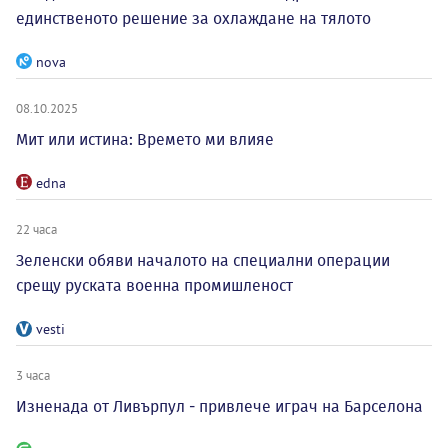
единственото решение за охлаждане на тялото
nova
08.10.2025
Мит или истина: Времето ми влияе
edna
22 часа
Зеленски обяви началото на специални операции
срещу руската военна промишленост
vesti
3 часа
Изненада от Ливърпул - привлече играч на Барселона