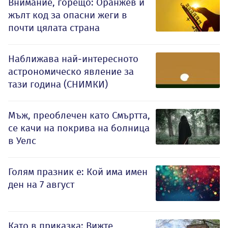
Внимание, горещо: Оранжев и
жълт код за опасни жеги в
почти цялата страна
Наближава най-интересното
астрономическо явление за
тази година (СНИМКИ)
Мъж, преоблечен като Смъртта,
се качи на покрива на болница
в Уелс
Голям празник е: Кой има имен
ден на 7 август
Като в приказка: Вижте