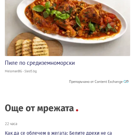
Пиле по средиземноморски
MelomanBG - Sled5.bg
Препоръчано от Content Exchange
Още от мрежата
22 часа
Как да се облечем в жегата: Белите дрехи не са