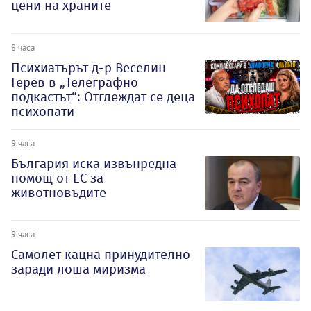
цени на храните
8 часа
Психиатърът д-р Веселин
Герев в „Телеграфно
подкастът“: Отглеждат се деца
психопати
9 часа
България иска извънредна
помощ от ЕС за
животновъдите
9 часа
Самолет кацна принудително
заради лоша миризма