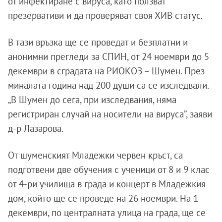
от инфектиране с вируса, като ползват
презервативи и да проверяват своя ХИВ статус.
В тази връзка ще се проведат и безплатни и
анонимни прегледи за СПИН, от 24 ноември до 5
декември в сградата на РИОКОЗ – Шумен. През
миналата година над 200 души са се изследвали.
„В Шумен до сега, при изследвания, няма
регистриран случай на носители на вируса”, заяви
д-р Лазарова.
От шуменският Младежки червен кръст, са
подготвени две обучения с ученици от 8 и 9 клас
от 4-ри училища в града и концерт в Младежкия
дом, който ще се проведе на 26 ноември. На 1
декември, по централната улица на града, ще се