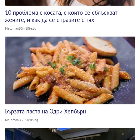
10 проблема с косата, с които се сблъскват
жените, и как да се справите с тях
MelomanBG - 10te.bg
Бързата паста на Одри Хепбърн
MelomanBG - Sled5.bg