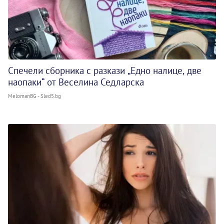
Спечели сборника с разкази „Едно налице, две
наопаки“ от Веселина Седларска
MelomanBG - Sled5.bg