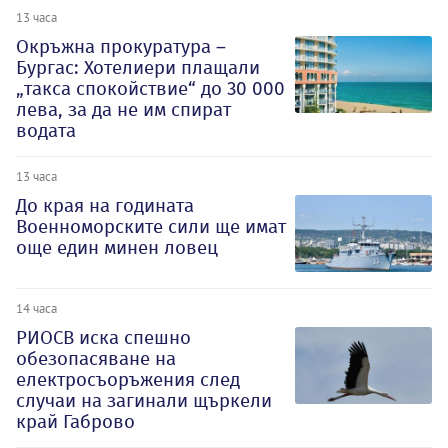
13 часа
Окръжна прокуратура –
Бургас: Хотелиери плащали
„такса спокойствие“ до 30 000
лева, за да не им спират
водата
13 часа
До края на годината
Военноморските сили ще имат
още един минен ловец
14 часа
РИОСВ иска спешно
обезопасяване на
електросъоръжения след
случаи на загинали щъркели
край Габрово