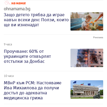
ohnamama.bg
Защо детето трябва да играе
навън всеки ден: Ползи, които
ще ви изненадат
9 часа
Проучване: 60% от
украинците отхвърлят
отстъпки за Донбас
10 часа
МВнР към РСМ: Настояваме
Ива Михаилова да получи
достъп до адекватна
медицинска грижа