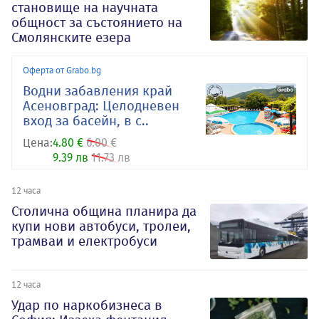
становище на научната
общност за състоянието на
Смолянските езера
Оферта от Grabo.bg
Водни забавления край
Асеновград: Целодневен
вход за басейн, в с..
Цена:
4.80 €
6.00 €
9.39 лв
11.73 лв
12 часа
Столична община планира да
купи нови автобуси, тролеи,
трамваи и електробуси
12 часа
Удар по наркобизнеса в