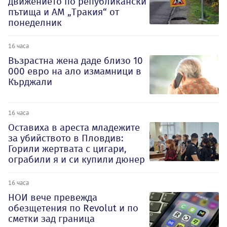
движението по републикански
пътища и АМ „Тракия“ от
понеделник
16 часа
Възрастна жена даде близо 10
000 евро на ало измамници в
Кърджали
16 часа
Оставиха в ареста младежите
за убийството в Пловдив:
Горили жертвата с цигари,
ограбили я и си купили дюнер
16 часа
НОИ вече превежда
обезщетения по Revolut и по
сметки зад граница