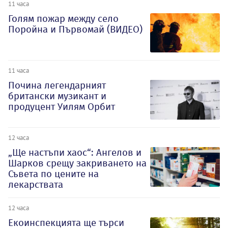
11 часа
Голям пожар между село
Поройна и Първомай (ВИДЕО)
11 часа
Почина легендарният
британски музикант и
продуцент Уилям Орбит
12 часа
„Ще настъпи хаос“: Ангелов и
Шарков срещу закриването на
Съвета по цените на
лекарствата
12 часа
Екоинспекцията ще търси