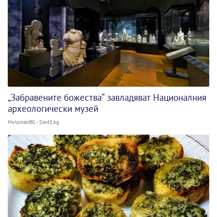
„Забравените божества“ завладяват Националния
археологически музей
MelomanBG - Sled5.bg