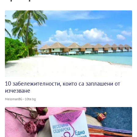
10 забележителности, които са заплашени от
изчезване
MelomanBG - 10te.bg