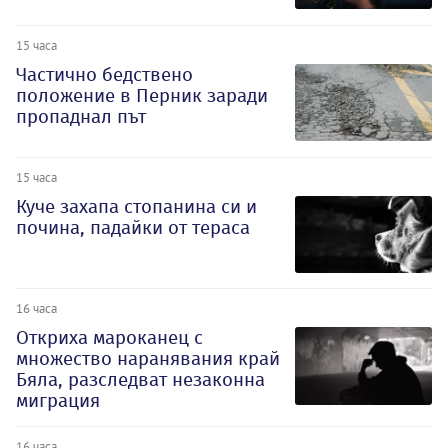
15 часа
Частично бедствено
положение в Перник заради
пропаднал път
15 часа
Куче захапа стопанина си и
почина, падайки от тераса
16 часа
Откриха мароканец с
множество наранявания край
Бяла, разследват незаконна
миграция
16 часа