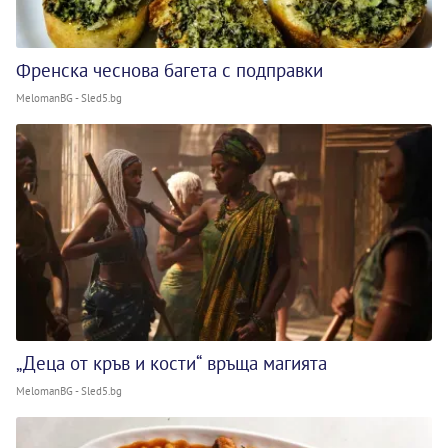
Френска чеснова багета с подправки
MelomanBG - Sled5.bg
„Деца от кръв и кости“ връща магията
MelomanBG - Sled5.bg