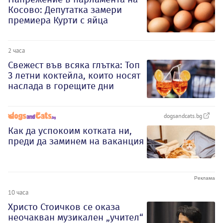
Косово: Депутатка замери
премиера Курти с яйца
2 часа
Свежест във всяка глътка: Топ
3 летни коктейла, които носят
наслада в горещите дни
dogsandcats.bg
Как да успокоим котката ни,
преди да заминем на ваканция
10 часа
Христо Стоичков се оказа
неочакван музикален „учител“