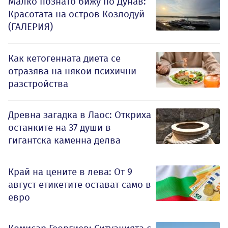
Малко познато бижу по Дунав:
Красотата на остров Козлодуй
(ГАЛЕРИЯ)
Как кетогенната диета се
отразява на някои психични
разстройства
Древна загадка в Лаос: Откриха
останките на 37 души в
гигантска каменна делва
Край на цените в лева: От 9
август етикетите остават само в
евро