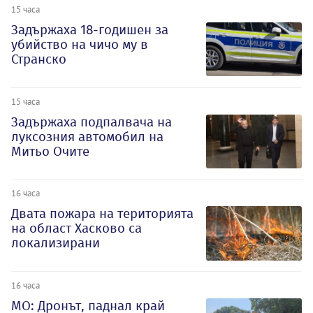
15 часа
Задържаха 18-годишен за
убийство на чичо му в
Странско
15 часа
Задържаха подпалвача на
луксозния автомобил на
Митьо Очите
16 часа
Двата пожара на територията
на област Хасково са
локализирани
16 часа
МО: Дронът, паднал край