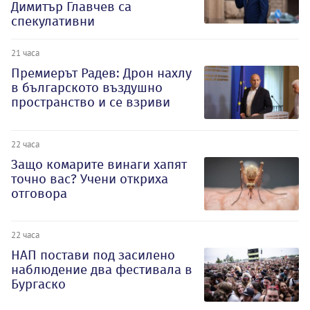
Димитър Главчев са
спекулативни
21 часа
Премиерът Радев: Дрон нахлу
в българското въздушно
пространство и се взриви
22 часа
Защо комарите винаги хапят
точно вас? Учени откриха
отговора
22 часа
НАП постави под засилено
наблюдение два фестивала в
Бургаско