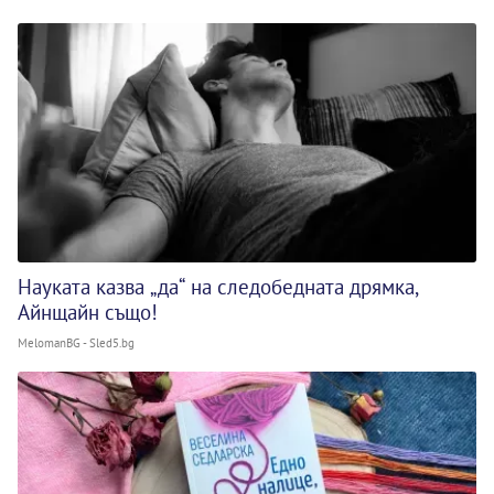
Науката казва „да“ на следобедната дрямка,
Айнщайн също!
MelomanBG - Sled5.bg