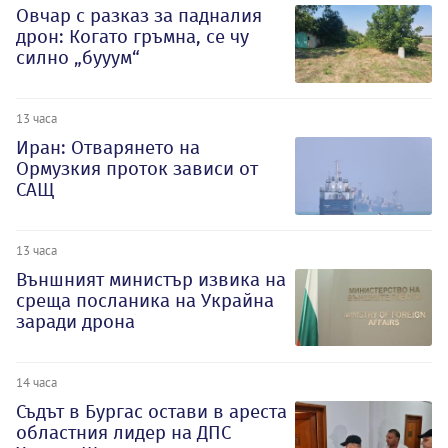
Овчар с разказ за падналия
дрон: Когато гръмна, се чу
силно „бууум“
13 часа
Иран: Отварянето на
Ормузкия проток зависи от
САЩ
13 часа
Външният министър извика на
среща посланика на Украйна
заради дрона
14 часа
Съдът в Бургас остави в ареста
областния лидер на ДПС