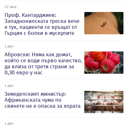
22 часа
Проф. Кантарджиев:
Западнонилската треска вече
е тук, пациенти се връщат от
Гърция с болки в мускулите
1 ден
Абровски: Няма как домат,
който се води първо качество,
да влиза от трети страни за
0,30 евро у нас
1 ден
Земеделският министър:
Африканската чума по
свинете не е опасна за хората
1 ден