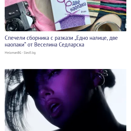
Спечели сборника с разкази „Едно налице, две
наопаки“ от Веселина Седларска
MelomanBG - Sled5.bg