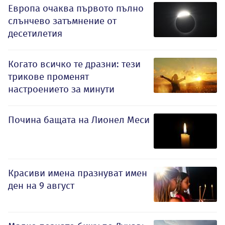
Европа очаква първото пълно
слънчево затъмнение от
десетилетия
Когато всичко те дразни: тези
трикове променят
настроението за минути
Почина бащата на Лионел Меси
Красиви имена празнуват имен
ден на 9 август