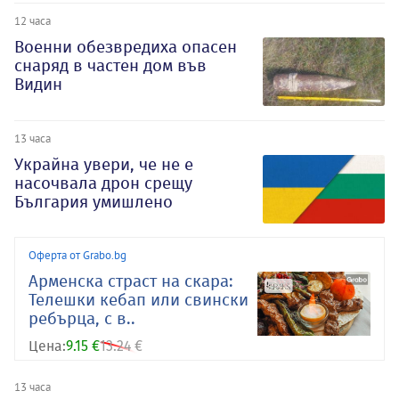
12 часа
Военни обезвредиха опасен
снаряд в частен дом във
Видин
13 часа
Украйна увери, че не е
насочвала дрон срещу
България умишлено
Оферта от Grabo.bg
Арменска страст на скара:
Телешки кебап или свински
ребърца, с в..
Цена:
9.15 €
13.24 €
13 часа