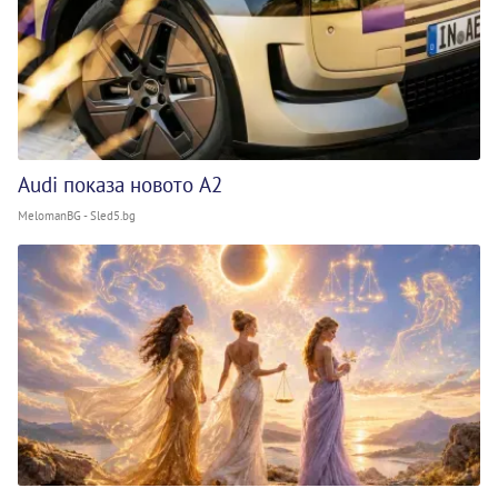
Audi показа новото A2
MelomanBG - Sled5.bg