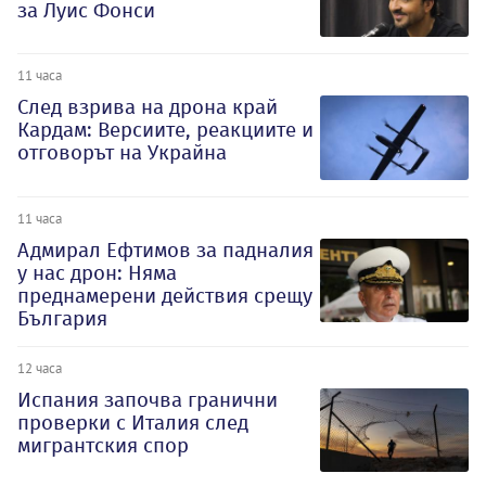
за Луис Фонси
11 часа
След взрива на дрона край
Кардам: Версиите, реакциите и
отговорът на Украйна
11 часа
Адмирал Ефтимов за падналия
у нас дрон: Няма
преднамерени действия срещу
България
12 часа
Испания започва гранични
проверки с Италия след
мигрантския спор