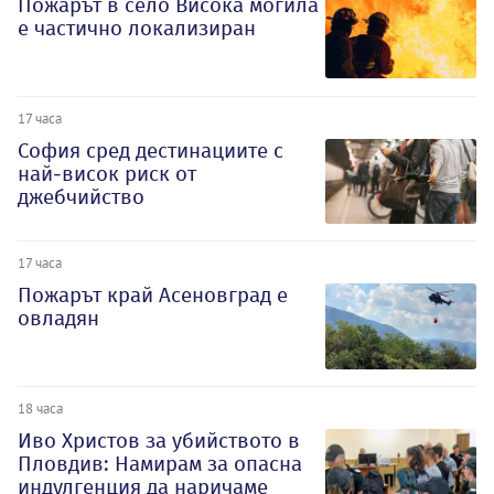
Пожарът в село Висока могила
е частично локализиран
17 часа
София сред дестинациите с
най-висок риск от
джебчийство
17 часа
Пожарът край Асеновград е
овладян
18 часа
Иво Христов за убийството в
Пловдив: Намирам за опасна
индулгенция да наричаме