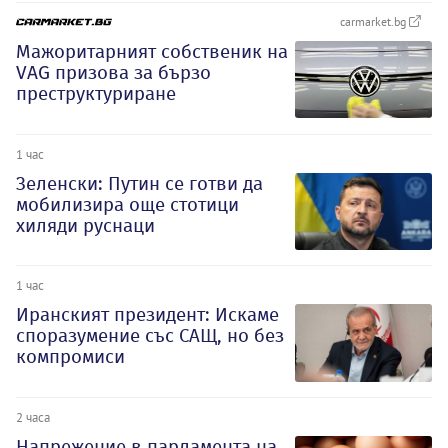
carmarket.bg
Мажоритарният собственик на
VAG призова за бързо
преструктуриране
1 час
Зеленски: Путин се готви да
мобилизира още стотици
хиляди руснаци
1 час
Иранският президент: Искаме
споразумение със САЩ, но без
компромиси
2 часа
Напрежение в парламента на