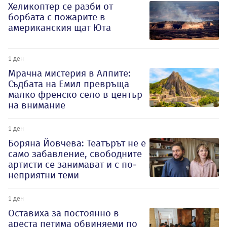
Хеликоптер се разби от
борбата с пожарите в
американския щат Юта
1 ден
Мрачна мистерия в Алпите:
Съдбата на Емил превръща
малко френско село в център
на внимание
1 ден
Боряна Йовчева: Театърът не е
само забавление, свободните
артисти се занимават и с по-
неприятни теми
1 ден
Оставиха за постоянно в
ареста петима обвиняеми по