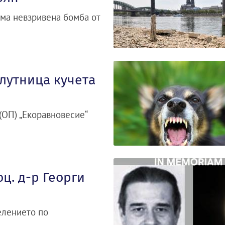
яма невзривена бомба от
глутница кучета
ОП) „Екоравновесие“
ц. д-р Георги
елението по