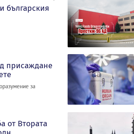
и българския
ед присаждане
ете
поразумение за
а от Втората
олн