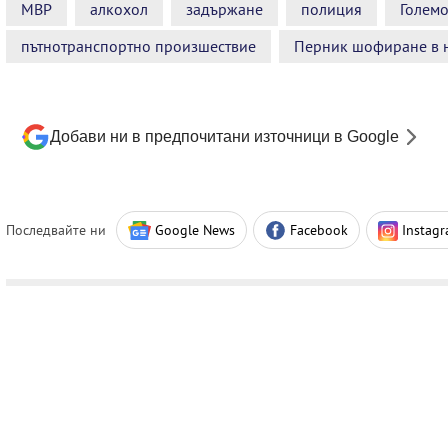
МВР
алкохол
задържане
полиция
Големо
пътнотранспортно произшествие
Перник шофиране в н
Добави ни в предпочитани източници в Google
Последвайте ни
Google News
Facebook
Instag