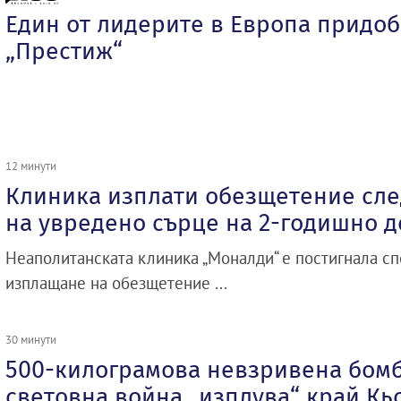
Един от лидерите в Европа придоб
„Престиж“
12 минути
Клиника изплати обезщетение сл
на увредено сърце на 2-годишно д
Неаполитанската клиника „Моналди“ е постигнала с
изплащане на обезщетение ...
30 минути
500-килограмова невзривена бомб
световна война „изплува“ край Кь