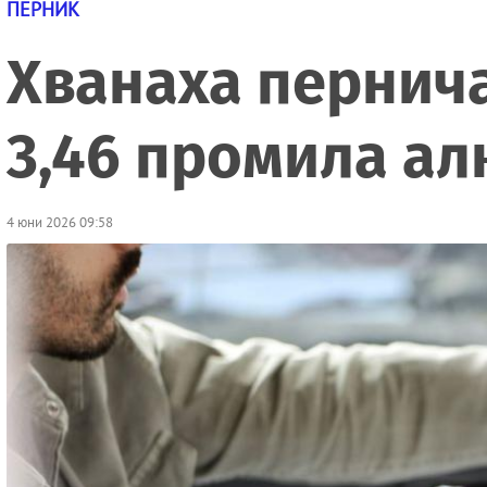
ПЕРНИК
Хванаха пернича
3,46 промила ал
4 юни 2026 09:58