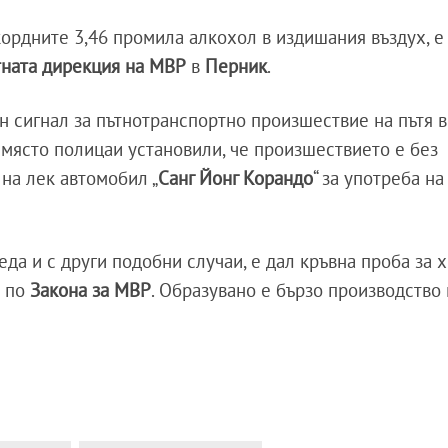
ордните 3,46 промила алкохол в издишания въздух, е
ната дирекция на МВР
в
Перник
.
н сигнал за пътнотранспортно произшествие на пътя в
 място полицаи установили, че произшествието е без
 на лек автомобил „
Санг Йонг Корандо
“ за употреба н
реда и с други подобни случаи, е дал кръвна проба за
а по
Закона за МВР
. Образувано е бързо производство 