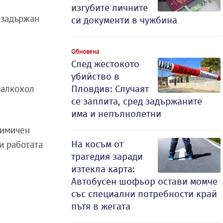
изгубите личните
 задържан
си документи в чужбина
Обновена
След жестокото
убийство в
а алкохол
Пловдив: Случаят
се заплита, сред задържаните
има и непълнолетни
 химичен
На косъм от
и работата
трагедия заради
изтекла карта:
Автобусен шофьор остави момче
със специални потребности край
пътя в жегата