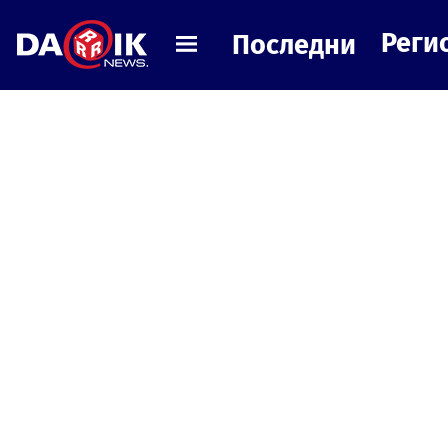
Реги
Последни