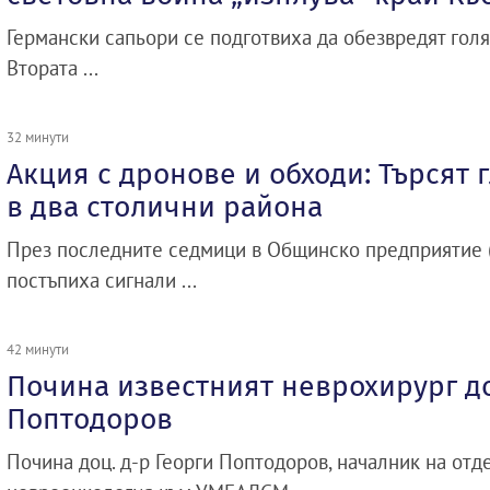
Германски сапьори се подготвиха да обезвредят гол
Втората ...
32 минути
Акция с дронове и обходи: Търсят 
в два столични района
През последните седмици в Общинско предприятие (
постъпиха сигнали ...
42 минути
Почина известният неврохирург до
Поптодоров
Почина доц. д-р Георги Поптодоров, началник на отд