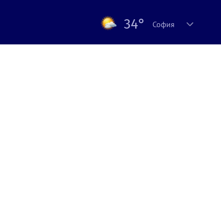
34°
София