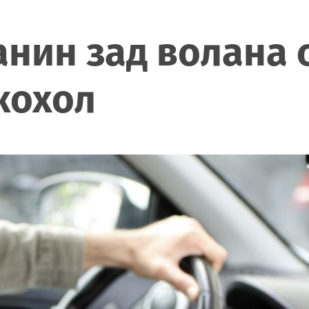
нин зад волана 
кохол