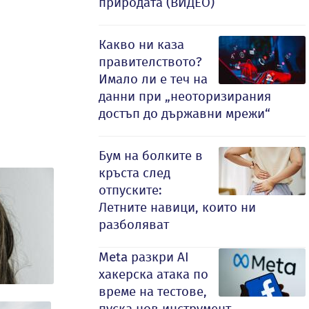
природата (ВИДЕО)
Какво ни каза
правителството?
Имало ли е теч на
данни при „неоторизирания
достъп до държавни мрежи“
Бум на болките в
кръста след
отпуските:
Летните навици, които ни
разболяват
Meta разкри AI
хакерска атака по
време на тестове,
пуска нов инструмент