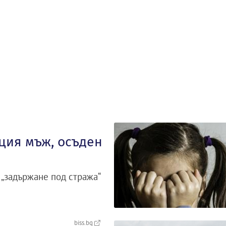
рция мъж, осъден
 „задържане под стража“
biss.bg