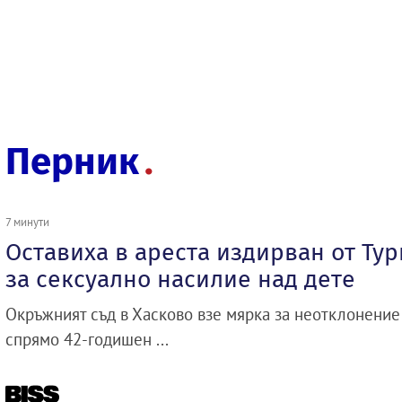
Перник
7 минути
Оставиха в ареста издирван от Ту
за сексуално насилие над дете
Окръжният съд в Хасково взе мярка за неотклонение
спрямо 42-годишен ...