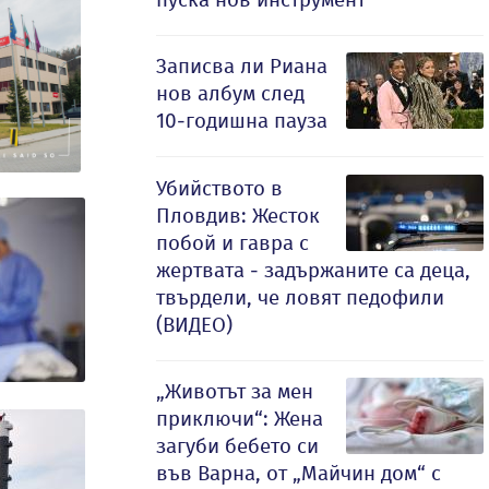
Записва ли Риана
нов албум след
10-годишна пауза
Убийството в
Пловдив: Жесток
побой и гавра с
жертвата - задържаните са деца,
твърдели, че ловят педофили
(ВИДЕО)
„Животът за мен
приключи“: Жена
загуби бебето си
във Варна, от „Майчин дом“ с