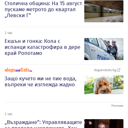
Столична община: На 15 август
пускаме метрото до квартал
„Левски Г“
1 час
Екшън и гонка: Кола с
испанци катастрофира в дере
край Ропотамо
dogsandcats.bg
Защо кучето ми не пие вода,
въпреки че изглежда жадно
1 час
„Възраждане“: Управляващите