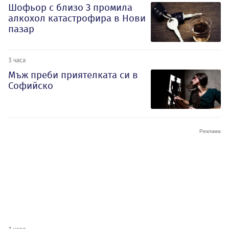
Шофьор с близо 3 промила
алкохол катастрофира в Нови
пазар
3 часа
Мъж преби приятелката си в
Софийско
3 часа