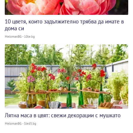
10 цветя, които задължително трябва да имате в
дома си
MelomanBG - 10te.bg
Лятна маса в цвят: свежи декорации с мушкато
MelomanBG - Sled5.bg