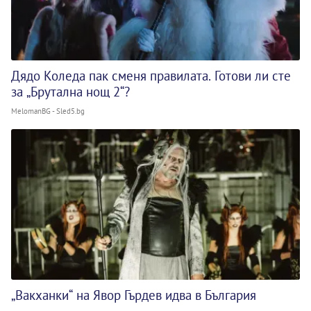
Дядо Коледа пак сменя правилата. Готови ли сте
за „Брутална нощ 2“?
MelomanBG - Sled5.bg
„Вакханки“ на Явор Гърдев идва в България