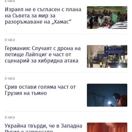
6 часа
Израел не е съгласен с плана
на Съвета за мир за
разоръжаване на „Хамас“
6 часа
Германия: Случаят с дрона на
летище Лайпциг е част от
сценарий за хибридна атака
6 часа
Срив остави голяма част от
Грузия на тъмно
6 часа
Украйна твърди, че в Западна
Русия е започнало