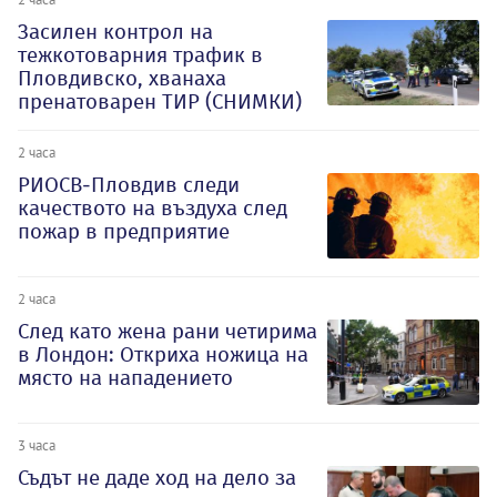
Засилен контрол на
тежкотоварния трафик в
Пловдивско, хванаха
пренатоварен ТИР (СНИМКИ)
2 часа
РИОСВ-Пловдив следи
качеството на въздуха след
пожар в предприятие
2 часа
След като жена рани четирима
в Лондон: Откриха ножица на
място на нападението
3 часа
Съдът не даде ход на дело за