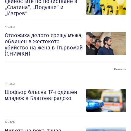
дейностите по почистване в
„Слатина“, „Подуяне“ и
„Изгрев“
4 часа
Отложиха делото срещу мъжа,
обвинен в жестокото
убийство на жена в Първомай
(СНИМКИ)
4 часа
Шофьор блъсна 17-годишен
младеж в Благоевградско
4 часа
Нивото на река Дунав