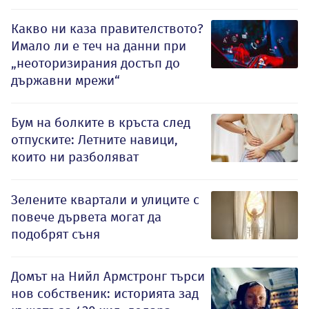
Какво ни каза правителството?
Имало ли е теч на данни при
„неоторизирания достъп до
държавни мрежи“
Бум на болките в кръста след
отпуските: Летните навици,
които ни разболяват
Зелените квартали и улиците с
повече дървета могат да
подобрят съня
Домът на Нийл Армстронг търси
нов собственик: историята зад