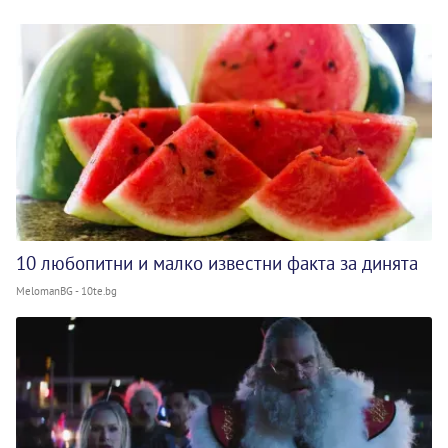
10 любопитни и малко известни факта за динята
MelomanBG - 10te.bg