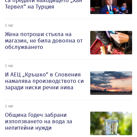
са предали находището „Хан
Тервел“ на Турция
1 час
Жена потроши стъкла на
магазин, не била доволна от
обслужването
1 час
И АЕЦ „Кръшко“ в Словения
намалява производството си
заради ниски речни нива
1 час
Община Годеч забрани
използването на вода за
непитейни нужди