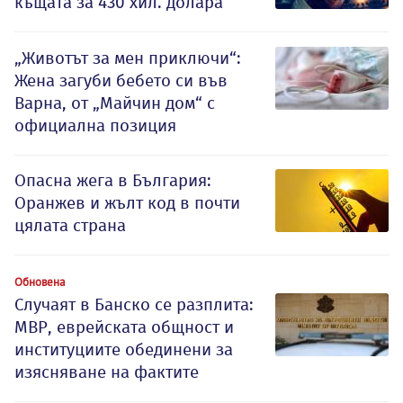
къщата за 430 хил. долара
„Животът за мен приключи“:
Жена загуби бебето си във
Варна, от „Майчин дом“ с
официална позиция
Опасна жега в България:
Оранжев и жълт код в почти
цялата страна
Обновена
Случаят в Банско се разплита:
МВР, еврейската общност и
институциите обединени за
изясняване на фактите