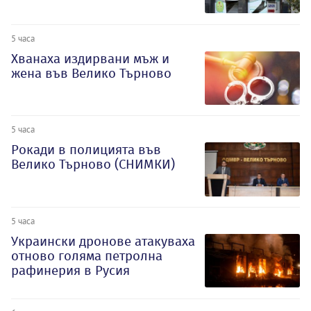
5 часа
Хванаха издирвани мъж и
жена във Велико Търново
5 часа
Рокади в полицията във
Велико Търново (СНИМКИ)
5 часа
Украински дронове атакуваха
отново голяма петролна
рафинерия в Русия