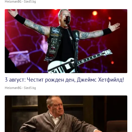
MelomanBG - Sled5.bg
3 август: Честит рожден ден, Джеймс Хетфийлд!
MelomanBG - Sled5.bg