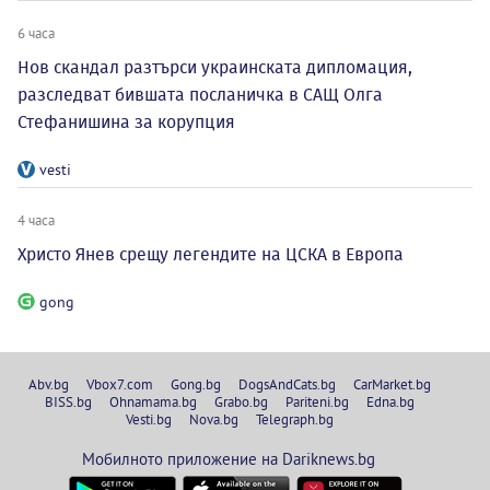
6 часа
Нов скандал разтърси украинската дипломация,
разследват бившата посланичка в САЩ Олга
Стефанишина за корупция
vesti
4 часа
Христо Янев срещу легендите на ЦСКА в Европа
gong
Abv.bg
Vbox7.com
Gong.bg
DogsAndCats.bg
CarMarket.bg
BISS.bg
Ohnamama.bg
Grabo.bg
Pariteni.bg
Edna.bg
Vesti.bg
Nova.bg
Telegraph.bg
Мобилното приложение на Dariknews.bg