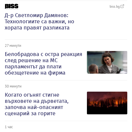
biss.bg
Д-р Светломир Дамянов:
Технологиите са важни, но
хората правят разликата
27 минути
Белобрадова с остра реакция
след решение на МС
парламентът да плати
обезщетение на фирма
30 минути
Когато огънят стигне
върховете на дърветата,
започва най-опасният
сценарий за горите
1 час