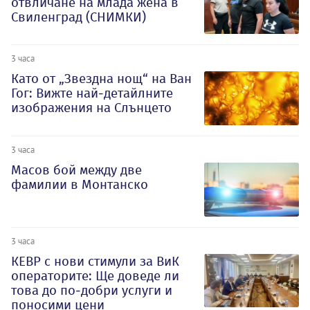
отвличане на млада жена в
Свиленград (СНИМКИ)
3 часа
Като от „Звездна нощ“ на Ван
Гог: Вижте най-детайлните
изображения на Слънцето
3 часа
Масов бой между две
фамилии в Монтанско
3 часа
КЕВР с нови стимули за ВиК
операторите: Ще доведе ли
това до по-добри услуги и
поносими цени