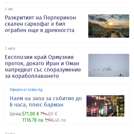
1 час
Разкритият на Перперикон
скален саркофаг е бил
ограбен още в древността
2 часа
Експлозии край Ормузкия
проток, докато Иран и Оман
напредват със споразумение
за корабоплаването
Оферта от Grabo.bg
Наем на зала за събитие до
6 часа, плюс барман
Цена:
571.00 €
714.00 €
1116.78 лв
1396.46 лв
2 часа