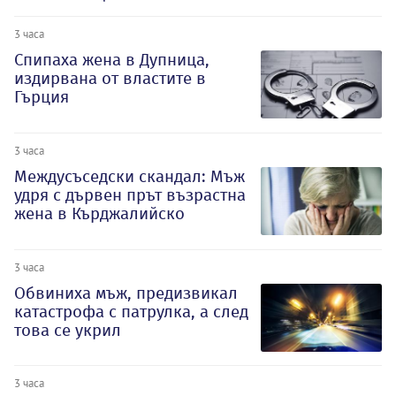
3 часа
Спипаха жена в Дупница,
издирвана от властите в
Гърция
3 часа
Междусъседски скандал: Мъж
удря с дървен прът възрастна
жена в Кърджалийско
3 часа
Обвиниха мъж, предизвикал
катастрофа с патрулка, а след
това се укрил
3 часа