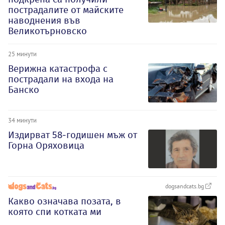
пострадалите от майските
наводнения във
Великотърновско
25 минути
Верижна катастрофа с
пострадали на входа на
Банско
34 минути
Издирват 58-годишен мъж от
Горна Оряховица
dogsandcats.bg
Какво означава позата, в
която спи котката ми