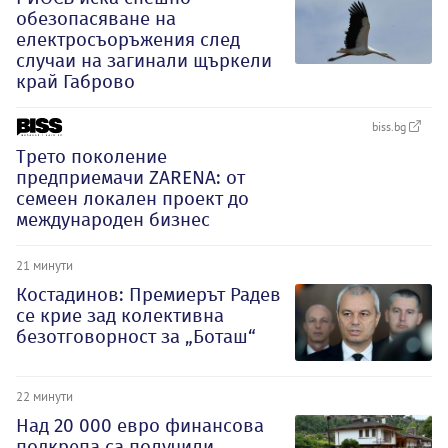
обезопасяване на
електросъоръжения след
случаи на загинали щъркели
край Габрово
biss.bg
Трето поколение
предприемачи ZARENA: от
семеен локален проект до
международен бизнес
21 минути
Костадинов: Премиерът Радев
се крие зад колективна
безотговорност за „Боташ“
22 минути
Над 20 000 евро финансова
подкрепа са получили