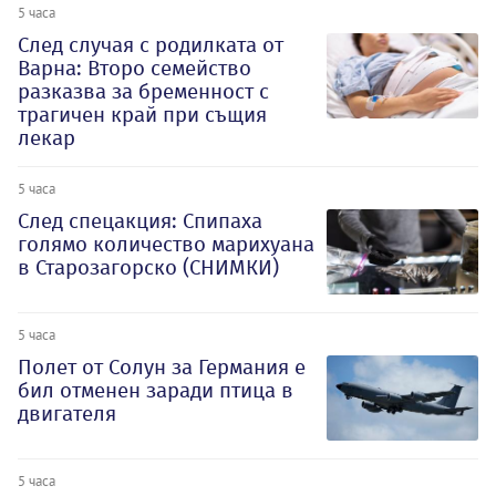
5 часа
След случая с родилката от
Варна: Второ семейство
разказва за бременност с
трагичен край при същия
лекар
5 часа
След спецакция: Спипаха
голямо количество марихуана
в Старозагорско (СНИМКИ)
5 часа
Полет от Солун за Германия е
бил отменен заради птица в
двигателя
5 часа