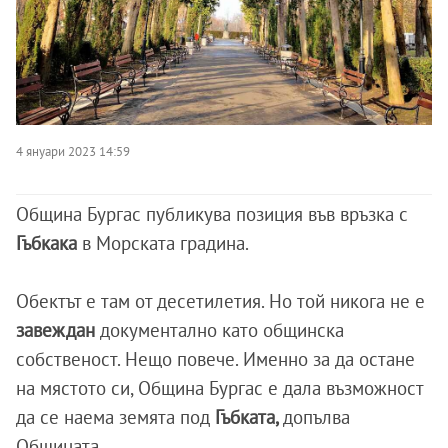
4 януари 2023 14:59
Община Бургас публикува позиция във връзка с
Гъбкака
в Морската градина.
Обектът е там от десетилетия. Но той никога не е
завеждан
документално като общинска
собственост. Нещо повече. Именно за да остане
на мястото си, Община Бургас е дала възможност
да сe наема земята под
Гъбката,
допълва
Общината.