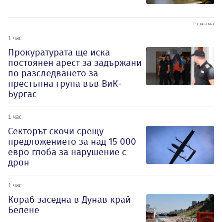
1 час
Прокуратурата ще иска
постоянен арест за задържани
по разследването за
престъпна група във ВиК-
Бургас
1 час
Секторът скочи срещу
предложението за над 15 000
евро глоба за нарушение с
дрон
1 час
Кораб заседна в Дунав край
Белене