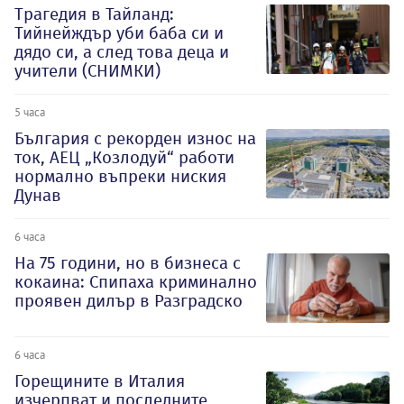
Трагедия в Тайланд:
Тийнейждър уби баба си и
дядо си, а след това деца и
учители (СНИМКИ)
5 часа
България с рекорден износ на
ток, АЕЦ „Козлодуй“ работи
нормално въпреки ниския
Дунав
6 часа
На 75 години, но в бизнеса с
кокаина: Спипаха криминално
проявен дилър в Разградско
6 часа
Горещините в Италия
изчерпват и последните