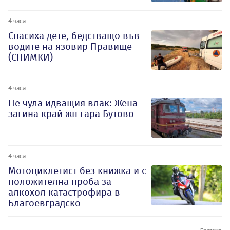
4 часа
Спасиха дете, бедстващо във
водите на язовир Правище
(СНИМКИ)
4 часа
Не чула идващия влак: Жена
загина край жп гара Бутово
4 часа
Мотоциклетист без книжка и с
положителна проба за
алкохол катастрофира в
Благоевградско