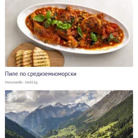
Пиле по средиземноморски
MelomanBG - Sled5.bg