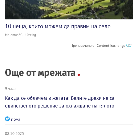
10 неща, които можем да правим на село
MelomanBG - 10te.bg
Препоръчано от Content Exchange
Още от мрежата
9 часа
Как да се облечем в жегата: Белите дрехи не са
единственото решение за охлаждане на тялото
nova
08.10.2025