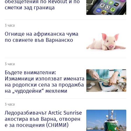
обезщетения по Revolut и по
сметки зад граница
3 часа
Огнище на африканска чума
по свинете във Варнанско
3 часа
Бъдете внимателни:
Измамници използват имената
на родопски села за продажба
на „чудодейни“ мехлеми
3 часа
Ледоразбивачът Arctic Sunrise
акостира във Варна, отворен
е за посещения (СНИМИ)