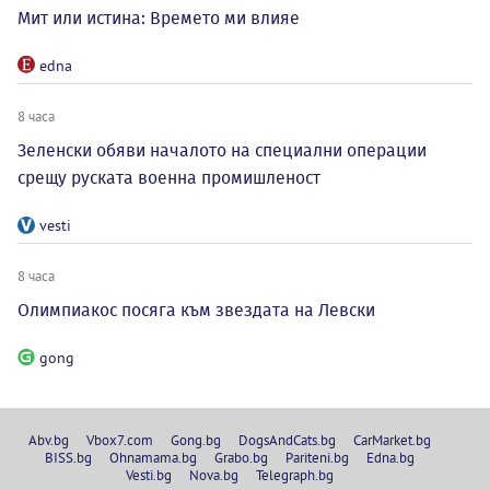
Мит или истина: Времето ми влияе
edna
8 часа
Зеленски обяви началото на специални операции
срещу руската военна промишленост
vesti
8 часа
Олимпиакос посяга към звездата на Левски
gong
Abv.bg
Vbox7.com
Gong.bg
DogsAndCats.bg
CarMarket.bg
BISS.bg
Ohnamama.bg
Grabo.bg
Pariteni.bg
Edna.bg
Vesti.bg
Nova.bg
Telegraph.bg