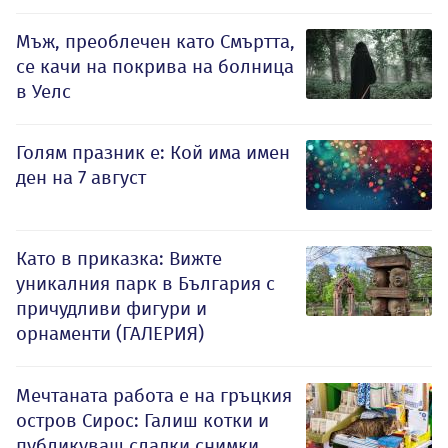
Мъж, преоблечен като Смъртта,
се качи на покрива на болница
в Уелс
Голям празник е: Кой има имен
ден на 7 август
Като в приказка: Вижте
уникалния парк в България с
причудливи фигури и
орнаменти (ГАЛЕРИЯ)
Мечтаната работа е на гръцкия
остров Сирос: Галиш котки и
публикуваш сладки снимки