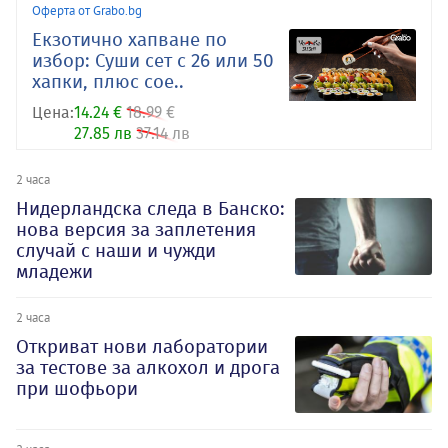
Оферта от Grabo.bg
Екзотично хапване по
избор: Суши сет с 26 или 50
хапки, плюс сое..
Цена:
14.24 €
18.99 €
27.85 лв
37.14 лв
2 часа
Нидерландска следа в Банско:
нова версия за заплетения
случай с наши и чужди
младежи
2 часа
Откриват нови лаборатории
за тестове за алкохол и дрога
при шофьори