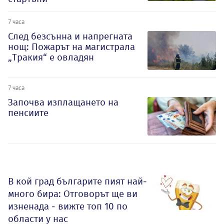
7 часа
След безсънна и напрегната
нощ: Пожарът на магистрала
„Тракия“ е овладян
7 часа
Започва изплащането на
пенсиите
В кой град българите пият най-
много бира: Отговорът ще ви
изненада - вижте топ 10 по
области у нас