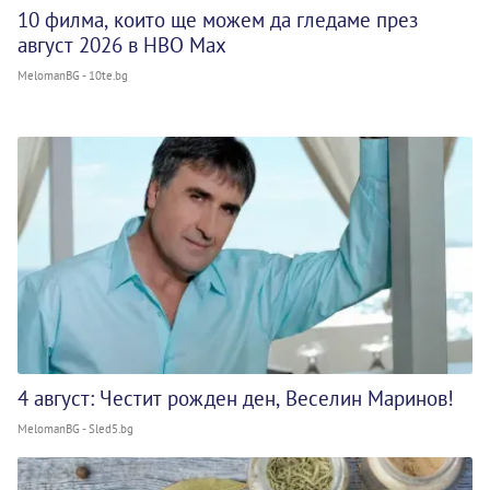
10 филма, които ще можем да гледаме през
август 2026 в HBO Max
MelomanBG - 10te.bg
4 август: Честит рожден ден, Веселин Маринов!
MelomanBG - Sled5.bg