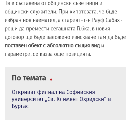
Тя е съставена от общински съветници и
общински служители. При хипотезата, че бъде
избран нов наемател, а старият - г-н Рауф Сабах -
реши да премести сегашната Гъбка, в новия
договор ще бъде заложено изискване там да бъде
поставен обект с абсолютно същия вид
и
параметри, се казва още позицията.
По темата
Откриват филиал на Софийския
университет „Св. Климент Охридски“ в
Бургас