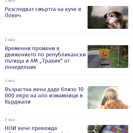
2 часа
Разследват смъртта на куче в
Ловеч
2 часа
Временни промени в
движението по републикански
пътища и АМ „Тракия“ от
понеделник
3 часа
Възрастна жена даде близо 10
000 евро на ало измамници в
Кърджали
3 часа
НОИ вече превежда