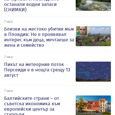
останали водни запаси
(СНИМКИ)
7 часа
Близки на жестоко убития мъж
в Пловдив: Не е проявявал
интерес към деца, мечтаеше за
жена и семейство
7 часа
Пикът на метеорния поток
Персеиди е в нощта срещу 13
август
7 часа
Балтийските страни – от
съветска икономика към
европейски център за
стартъпи