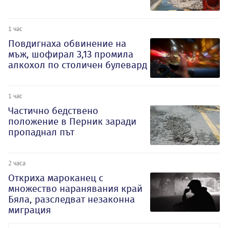
1 час
Повдигнаха обвинение на
мъж, шофирал 3,13 промила
алкохол по столичен булевард
1 час
Частично бедствено
положение в Перник заради
пропаднал път
2 часа
Откриха мароканец с
множество наранявания край
Бяла, разследват незаконна
миграция