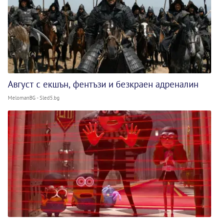
Август с екшън, фентъзи и безкраен адреналин
MelomanBG - Sled5.bg