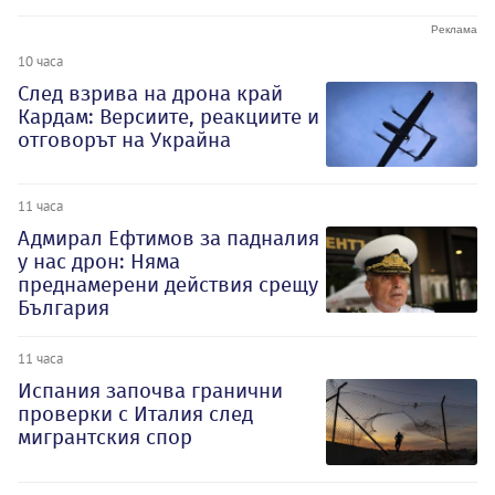
10 часа
След взрива на дрона край
Кардам: Версиите, реакциите и
отговорът на Украйна
11 часа
Адмирал Ефтимов за падналия
у нас дрон: Няма
преднамерени действия срещу
България
11 часа
Испания започва гранични
проверки с Италия след
мигрантския спор