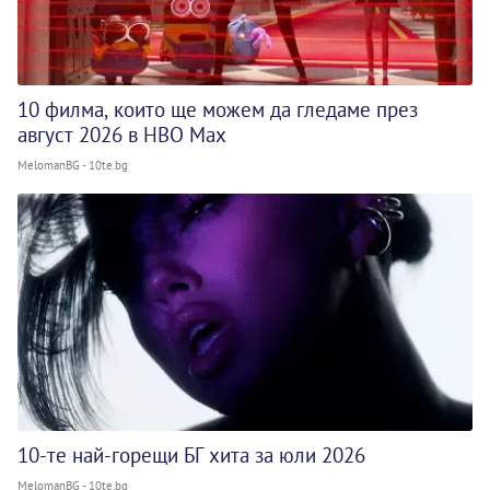
10 филма, които ще можем да гледаме през
август 2026 в HBO Max
MelomanBG - 10te.bg
10-те най-горещи БГ хита за юли 2026
MelomanBG - 10te.bg