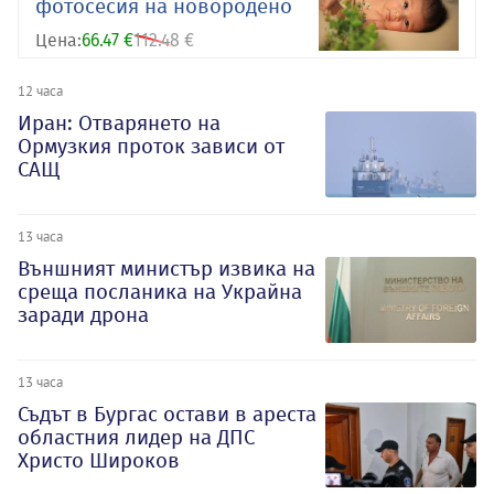
фотосесия на новородено
Цена:
66.47 €
112.48 €
12 часа
Иран: Отварянето на
Ормузкия проток зависи от
САЩ
13 часа
Външният министър извика на
среща посланика на Украйна
заради дрона
13 часа
Съдът в Бургас остави в ареста
областния лидер на ДПС
Христо Широков