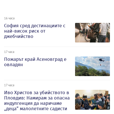
16 часа
София сред дестинациите с
най-висок риск от
джебчийство
17 часа
Пожарът край Асеновград е
овладян
17 часа
Иво Христов за убийството в
Пловдив: Намирам за опасна
индулгенция да наричаме
„деца” малолетните садисти