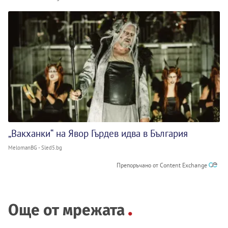
„Вакханки“ на Явор Гърдев идва в България
MelomanBG - Sled5.bg
Препоръчано от Content Exchange
Още от мрежата