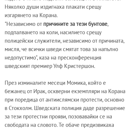
Няколко души издигнаха плакати срещу
изгарянето на Корана.
"Независимо от
причините за тези бунтове
,
подпалването на коли, насилието срещу
полицейски служители, независимо от причината,
мисля, че всички шведи смятат това за напълно
недопустимо", каза на пресконференция
шведският премиер Улф Кристершон.
През изминалите месеци Момика, който е
бежанец от Ирак, оскверни екземпляри на Корана
при поредица от антиислямски протести, основно
в Стокхолм. Шведската полиция даде разрешение
за тези протестни прояви, позовавайки се на
свободата на словото. Те обаче предизвикаха