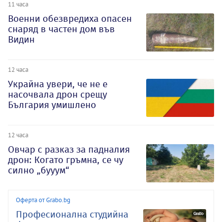
11 часа
Военни обезвредиха опасен
снаряд в частен дом във
Видин
12 часа
Украйна увери, че не е
насочвала дрон срещу
България умишлено
12 часа
Овчар с разказ за падналия
дрон: Когато гръмна, се чу
силно „бууум“
Оферта от Grabo.bg
Професионална студийна