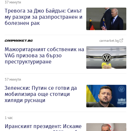
37 минути
Тревога за Джо Байдън: Синът
му разкри за разпространен и
болезнен рак
carmarket.bg
Мажоритарният собственик на
VAG призова за бързо
преструктуриране
57 минути
Зеленски: Путин се готви да
мобилизира още стотици
хиляди руснаци
1 час
Иранският президент: Искаме