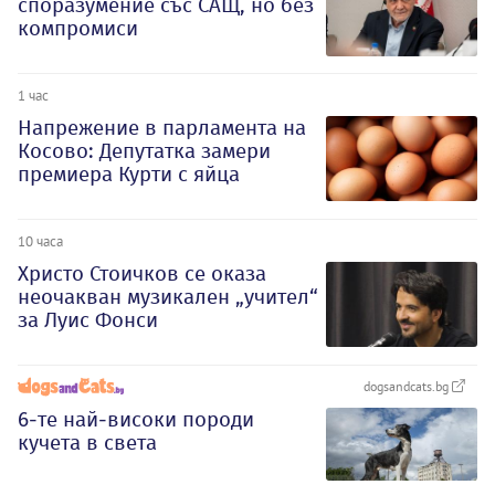
споразумение със САЩ, но без
компромиси
1 час
Напрежение в парламента на
Косово: Депутатка замери
премиера Курти с яйца
10 часа
Христо Стоичков се оказа
неочакван музикален „учител“
за Луис Фонси
dogsandcats.bg
6-те най-високи породи
кучета в света