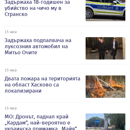
Задържаха 18-годишен за
убийство на чичо му в
Странско
15 часа
Задържаха подпалвача на
луксозния автомобил на
Митьо Очите
15 часа
Двата пожара на територията
на област Хасково са
локализирани
15 часа
МО: Дронът, паднал край
„Кардам“, най-вероятно е
украинска примамка „Майя“