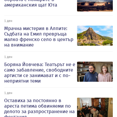
американския щат Юта
1 ден
Мрачна мистерия в Алпите:
Съдбата на Емил превръща
малко френско село в център
на внимание
1 ден
Боряна Йовчева: Театърът не е
само забавление, свободните
артисти се занимават и с по-
неприятни теми
1 ден
Оставиха за постоянно в
ареста петима обвиняеми по
делото за разпространение на
фентанил