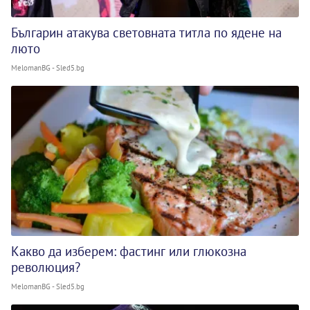
Българин атакува световната титла по ядене на
люто
MelomanBG - Sled5.bg
Какво да изберем: фастинг или глюкозна
революция?
MelomanBG - Sled5.bg