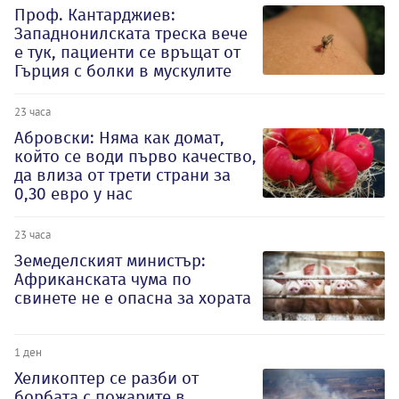
Проф. Кантарджиев:
Западнонилската треска вече
е тук, пациенти се връщат от
Гърция с болки в мускулите
23 часа
Абровски: Няма как домат,
който се води първо качество,
да влиза от трети страни за
0,30 евро у нас
23 часа
Земеделският министър:
Африканската чума по
свинете не е опасна за хората
1 ден
Хеликоптер се разби от
борбата с пожарите в