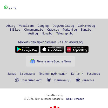
gong
Abv.bg
Vbox7.com
Gong.bg
DogsAndCats.bg
CarMarket.bg
BISS.bg
Ohnamama.bg
Grabo.bg
Pariteni.bg
Edna.bg
Vesti.bg
Nova.bg
Telegraph.bg
Мобилното приложение на Dariknews.bg
Четете ни в Google News
За нас
За реклама
Платени публикации
Контакти
Facebook
Поверителност
Политика ЛД
Известия
DarikNews.bg
© 2026 Всички права запазени.
Общи условия