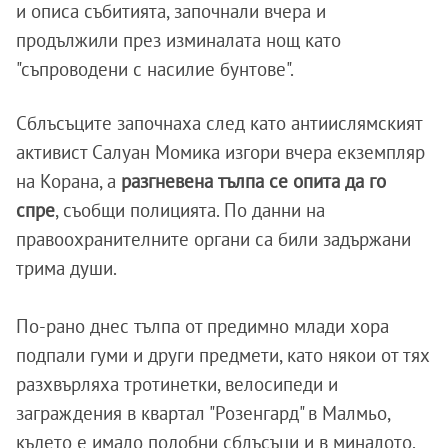
и описа събитията, започнали вчера и
продължили през изминалата нощ като
"съпроводени с насилие бунтове".
Сблъсъците започнаха след като антиислямският
активист Салуан Момика изгори вчера екземпляр
на Корана, а
разгневена тълпа се опита да го
спре
, съобщи полицията. По данни на
правоохранителните органи са били задържани
трима души.
По-рано днес тълпа от предимно млади хора
подпали гуми и други предмети, като някои от тях
разхвърляха тротинетки, велосипеди и
заграждения в квартал "Розенгард" в Малмьо,
където е имало подобни сблъсъци и в миналото.