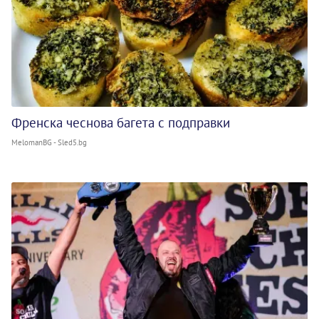
Френска чеснова багета с подправки
MelomanBG - Sled5.bg