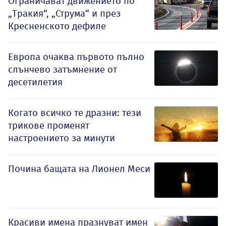
Ограничават движението по
„Тракия“, „Струма“ и през
Кресненското дефиле
Европа очаква първото пълно
слънчево затъмнение от
десетилетия
Когато всичко те дразни: тези
трикове променят
настроението за минути
Почина бащата на Лионел Меси
Красиви имена празнуват имен