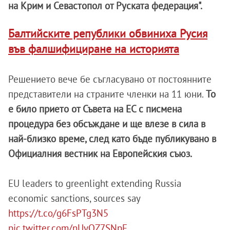
на Крим и Севастопол от Руската федерация".
Балтийските републики обвиниха Русия
във фалшифициране на историята
Решението вече бе съгласувано от постоянните
представители на страните членки на 11 юни.
То
е било прието от Съвета на ЕС с писмена
процедура без обсъждане и ще влезе в сила в
най-близко време, след като бъде публикувано в
Официалния вестник на Европейския съюз.
EU leaders to greenlight extending Russia
economic sanctions, sources say
https://t.co/g6FsPTg3N5
pic.twitter.com/nUyOZ7SNpE