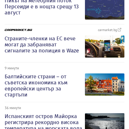
Пикът на метеорния поток
Персеиди е в нощта срещу 13
август
carmarket.bg
Страните-членки на ЕС вече
могат да забраняват
сигналите за полиция в Waze
9 минути
Балтийските страни – от
съветска икономика към
европейски център за
стартъпи
36 минути
Испанският остров Майорка
регистрира рекордно висока
температура на морската вода