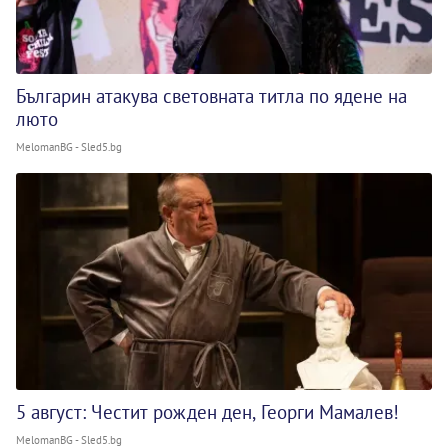
Българин атакува световната титла по ядене на
люто
MelomanBG - Sled5.bg
5 август: Честит рожден ден, Георги Мамалев!
MelomanBG - Sled5.bg