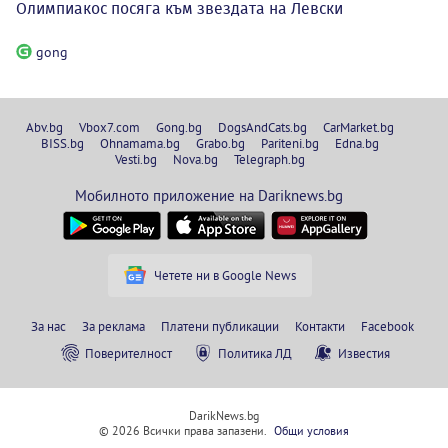
Олимпиакос посяга към звездата на Левски
gong
Abv.bg
Vbox7.com
Gong.bg
DogsAndCats.bg
CarMarket.bg
BISS.bg
Ohnamama.bg
Grabo.bg
Pariteni.bg
Edna.bg
Vesti.bg
Nova.bg
Telegraph.bg
Мобилното приложение на Dariknews.bg
Четете ни в Google News
За нас
За реклама
Платени публикации
Контакти
Facebook
Поверителност
Политика ЛД
Известия
DarikNews.bg
© 2026 Всички права запазени.
Общи условия