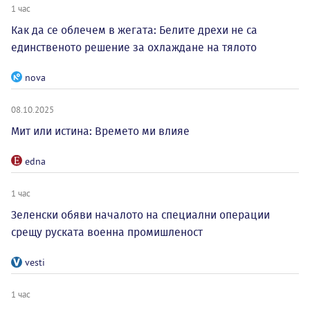
1 час
Как да се облечем в жегата: Белите дрехи не са
единственото решение за охлаждане на тялото
nova
08.10.2025
Мит или истина: Времето ми влияе
edna
1 час
Зеленски обяви началото на специални операции
срещу руската военна промишленост
vesti
1 час