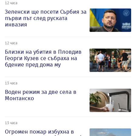
12 часа
Зеленски ще посети Сърбия за
първи път след руската
инвазия
12 часа
Близки на убития в Пловдив
Георги Кузев се събраха на
бдение пред дома му
13 часа
Воден режим за две села в
Монтанско
13 часа
Огромен пожар избухна в