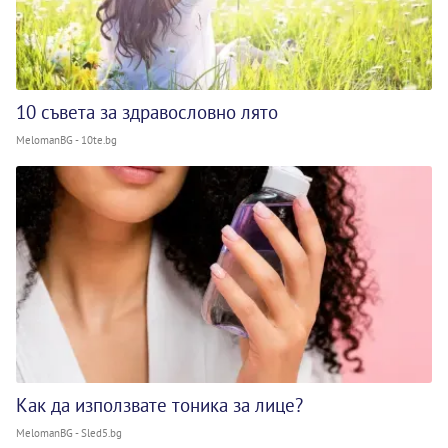
10 съвета за здравословно лято
MelomanBG - 10te.bg
Как да използвате тоника за лице?
MelomanBG - Sled5.bg