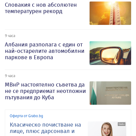
Словакия с нов абсолютен
температурен рекорд
9 часа
Албания разполага с един от
най-остарелите автомобилни
паркове в Европа
9 часа
МВнР настоятелно съветва да
не се предприемат неотложни
пътувания до Куба
Оферта от Grabo.bg
Класическо почистване на
лице, плюс дарсонвал и