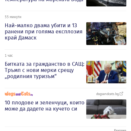
55 минути
Най-малко двама убити и 13
ранени при голяма експлозия
край Дамаск
1 час
Битката за гражданство в САЩ:
Тръмп с нови мерки срещу
„родилния туризъм“
dogsandcats.bg
10 плодове и зеленчуци, които
може да дадете на кучето си