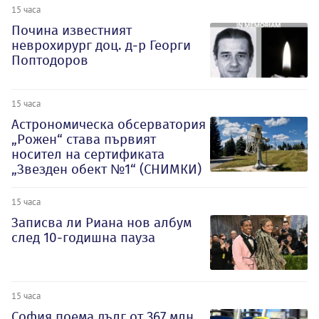
15 часа
Почина известният
неврохирург доц. д-р Георги
Поптодоров
15 часа
Астрономическа обсерватория
„Рожен“ става първият
носител на сертификата
„Звезден обект №1“ (СНИМКИ)
15 часа
Записва ли Риана нов албум
след 10-годишна пауза
15 часа
София поема дълг от 367 млн.