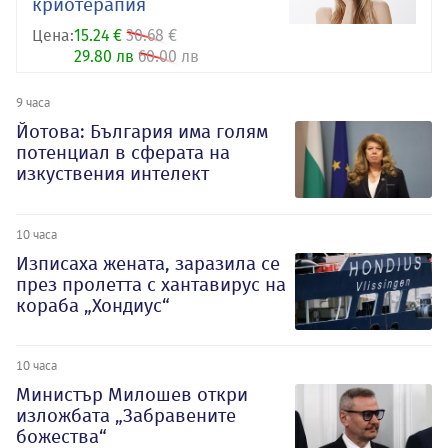
криотерапия
Цена:
15.24 €
30.68 €
29.80 лв
60.00 лв
9 часа
Йотова: България има голям
потенциал в сферата на
изкуствения интелект
10 часа
Изписаха жената, заразила се
през пролетта с хантавирус на
кораба „Хондиус“
10 часа
Министър Милошев откри
изложбата „Забравените
божества“