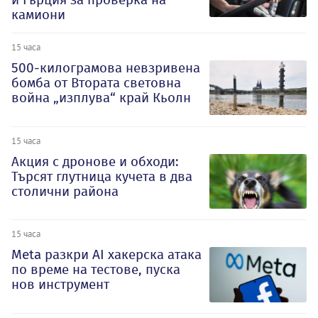
камиони
15 часа
500-килограмова невзривена
бомба от Втората световна
война „изплува“ край Кьолн
15 часа
Акция с дронове и обходи:
Търсят глутница кучета в два
столични района
15 часа
Meta разкри AI хакерска атака
по време на тестове, пуска
нов инструмент