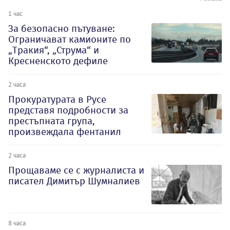
1 час
За безопасно пътуване:
Ограничават камионите по
„Тракия“, „Струма“ и
Кресненското дефиле
2 часа
Прокуратурата в Русе
представя подробности за
престъпната група,
произвеждала фентанил
2 часа
Прощаваме се с журналиста и
писател Димитър Шумналиев
8 часа