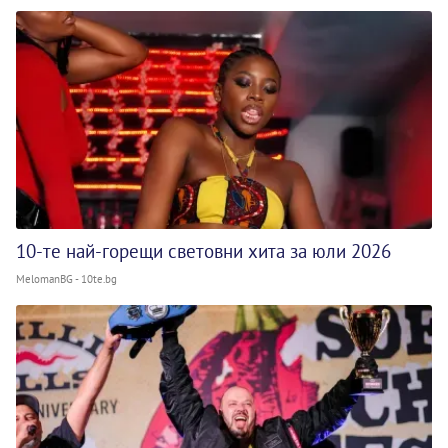
10-те най-горещи световни хита за юли 2026
MelomanBG - 10te.bg