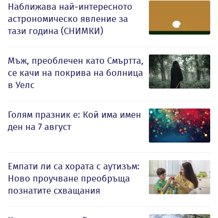
Наближава най-интересното
астрономическо явление за
тази година (СНИМКИ)
Мъж, преоблечен като Смъртта,
се качи на покрива на болница
в Уелс
Голям празник е: Кой има имен
ден на 7 август
Емпати ли са хората с аутизъм:
Ново проучване преобръща
познатите схващания