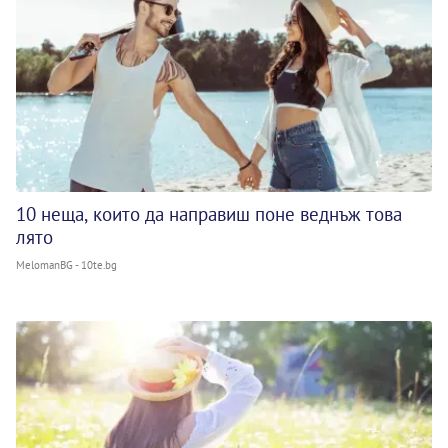
10 неща, които да направиш поне веднъж това
лято
MelomanBG - 10te.bg