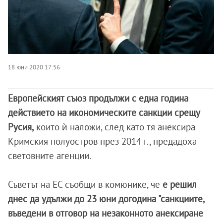
18 юни 2020 17:56
Европейският съюз продължи с една година
действието на икономическите санкции срещу
Русия,
които ѝ наложи, след като тя анексира
Кримския полуостров през 2014 г., предадоха
световните агенции.
Съветът на ЕС съобщи в комюнике, че
е решил
днес да удължи до 23 юни догодина "санкциите,
въведени в отговор на незаконното анексиране