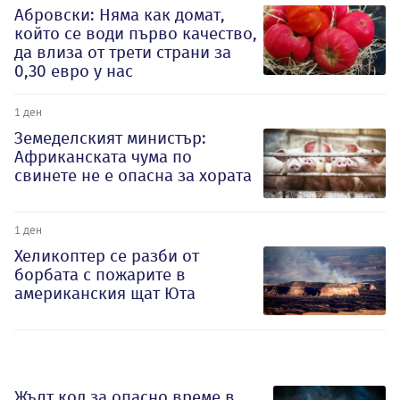
Абровски: Няма как домат,
който се води първо качество,
да влиза от трети страни за
0,30 евро у нас
1 ден
Земеделският министър:
Африканската чума по
свинете не е опасна за хората
1 ден
Хеликоптер се разби от
борбата с пожарите в
американския щат Юта
Жълт код за опасно време в