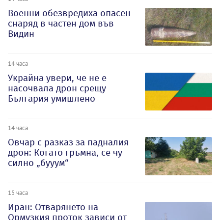
Военни обезвредиха опасен
снаряд в частен дом във
Видин
14 часа
Украйна увери, че не е
насочвала дрон срещу
България умишлено
14 часа
Овчар с разказ за падналия
дрон: Когато гръмна, се чу
силно „бууум“
15 часа
Иран: Отварянето на
Ормузкия проток зависи от