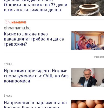
Откриха останките на 37 души
в гигантска каменна делва
ohnamama.bg
Късното лягане през
ваканцията: трябва ли да се
тревожим?
3 часа
Иранският президент: Искаме
споразумение със САЩ, но без
компромиси
3 часа
Напрежение в парламента на
Косово: Депутатка замери