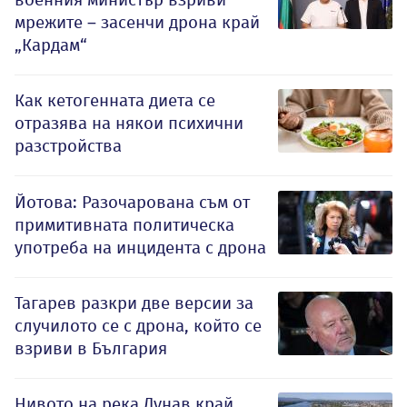
мрежите – засенчи дрона край
„Кардам“
Как кетогенната диета се
отразява на някои психични
разстройства
Йотова: Разочарована съм от
примитивната политическа
употреба на инцидента с дрона
Тагарев разкри две версии за
случилото се с дрона, който се
взриви в България
Нивото на река Дунав край