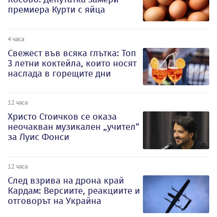
премиера Курти с яйца
4 часа
Свежест във всяка глътка: Топ
3 летни коктейла, които носят
наслада в горещите дни
12 часа
Христо Стоичков се оказа
неочакван музикален „учител“
за Луис Фонси
12 часа
След взрива на дрона край
Кардам: Версиите, реакциите и
отговорът на Украйна