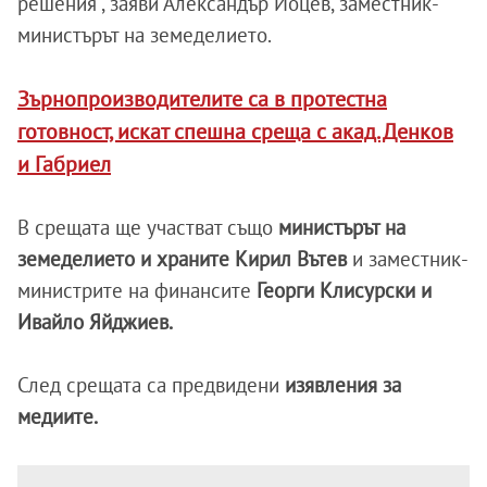
решения", заяви Александър Йоцев, заместник-
министърът на земеделието.
Зърнопроизводителите са в протестна
готовност, искат спешна среща с акад. Денков
и Габриел
В срещата ще участват също
министърът на
земеделието и храните Кирил Вътев
и заместник-
министрите на финансите
Георги Клисурски и
Ивайло Яйджиев.
След срещата са предвидени
изявления за
медиите.