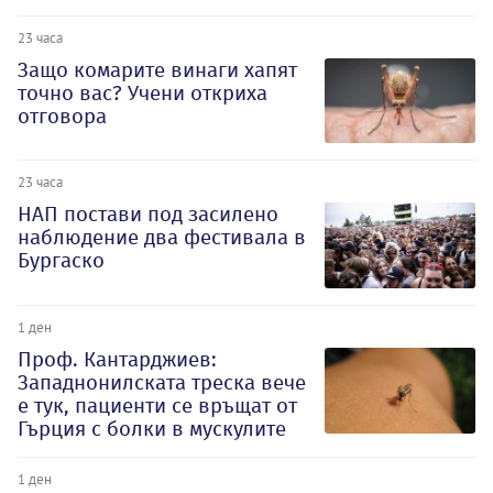
23 часа
Защо комарите винаги хапят
точно вас? Учени откриха
отговора
23 часа
НАП постави под засилено
наблюдение два фестивала в
Бургаско
1 ден
Проф. Кантарджиев:
Западнонилската треска вече
е тук, пациенти се връщат от
Гърция с болки в мускулите
1 ден