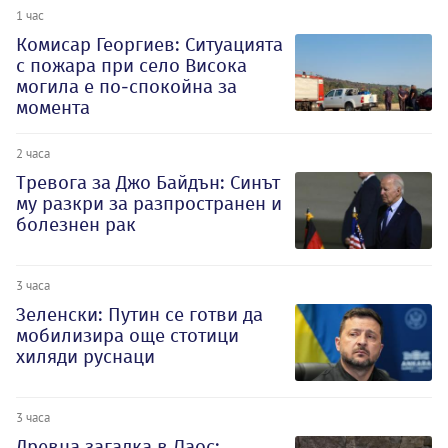
1 час
Комисар Георгиев: Ситуацията
с пожара при село Висока
могила е по-спокойна за
момента
2 часа
Тревога за Джо Байдън: Синът
му разкри за разпространен и
болезнен рак
3 часа
Зеленски: Путин се готви да
мобилизира още стотици
хиляди руснаци
3 часа
Древна загадка в Лаос: