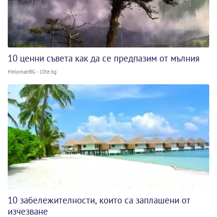
10 ценни съвета как да се предпазим от мълния
MelomanBG - 10te.bg
10 забележителности, които са заплашени от
изчезване