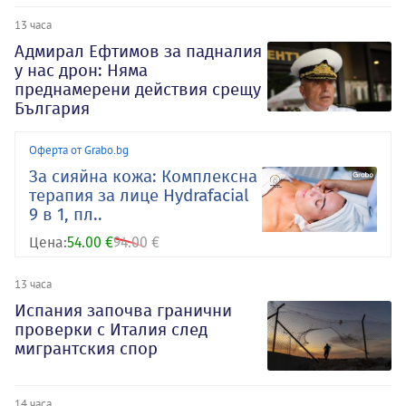
13 часа
Адмирал Ефтимов за падналия
у нас дрон: Няма
преднамерени действия срещу
България
Оферта от Grabo.bg
За сияйна кожа: Комплексна
терапия за лице Hydrafacial
9 в 1, пл..
Цена:
54.00 €
94.00 €
13 часа
Испания започва гранични
проверки с Италия след
мигрантския спор
14 часа