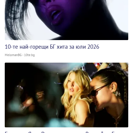
10-те най-горещи БГ хита за юли 2026
MelomanBG - 10te.bg