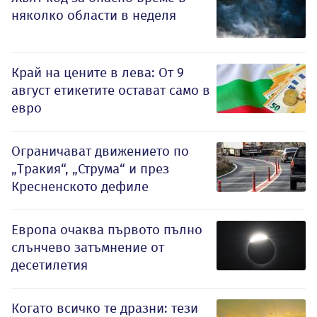
няколко области в неделя
Край на цените в лева: От 9
август етикетите остават само в
евро
Ограничават движението по
„Тракия“, „Струма“ и през
Кресненското дефиле
Европа очаква първото пълно
слънчево затъмнение от
десетилетия
Когато всичко те дразни: тези