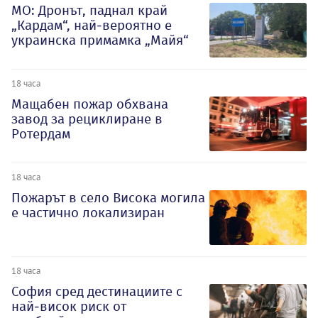
МО: Дронът, паднал край
„Кардам“, най-вероятно е
украинска примамка „Майя“
18 часа
Мащабен пожар обхвана
завод за рециклиране в
Ротердам
18 часа
Пожарът в село Висока могила
е частично локализиран
18 часа
София сред дестинациите с
най-висок риск от