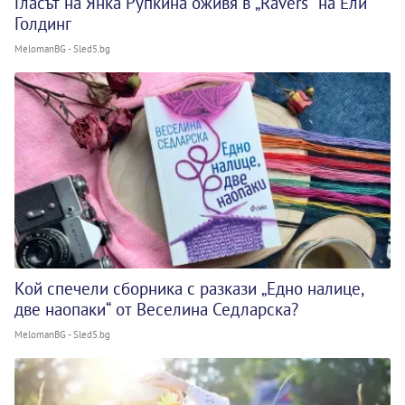
Гласът на Янка Рупкина оживя в „Ravers“ на Ели
Голдинг
MelomanBG - Sled5.bg
Кой спечели сборника с разкази „Едно налице,
две наопаки“ от Веселина Седларска?
MelomanBG - Sled5.bg