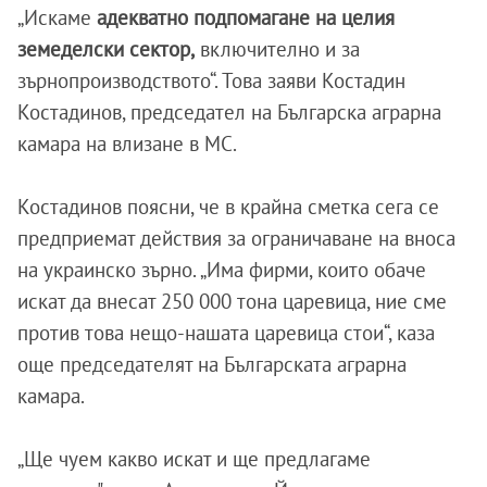
„Искаме
адекватно подпомагане на целия
земеделски сектор,
включително и за
зърнопроизводството“. Това заяви Костадин
Костадинов, председател на Българска аграрна
камара на влизане в МС.
Костадинов поясни, че в крайна сметка сега се
предприемат действия за ограничаване на вноса
на украинско зърно. „Има фирми, които обаче
искат да внесат 250 000 тона царевица, ние сме
против това нещо-нашата царевица стои“, каза
още председателят на Българската аграрна
камара.
„Ще чуем какво искат и ще предлагаме