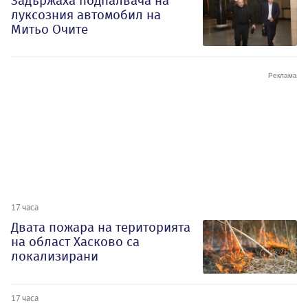
Задържаха подпалвача на
луксозния автомобил на
Митьо Очите
17 часа
Двата пожара на територията
на област Хасково са
локализирани
17 часа