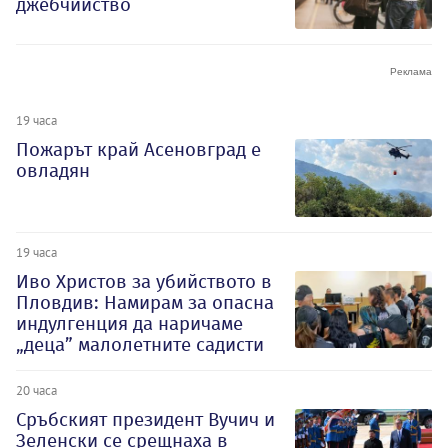
джебчийство
19 часа
Пожарът край Асеновград е
овладян
19 часа
Иво Христов за убийството в
Пловдив: Намирам за опасна
индулгенция да наричаме
„деца” малолетните садисти
20 часа
Сръбският президент Вучич и
Зеленски се срещнаха в