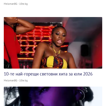
MelomanBG - 10te.bg
10-те най-горещи световни хита за юли 2026
MelomanBG - 10te.bg