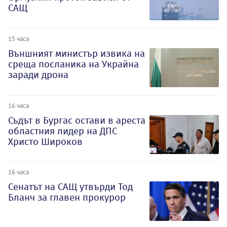
САЩ
15 часа
Външният министър извика на
среща посланика на Украйна
заради дрона
16 часа
Съдът в Бургас остави в ареста
областния лидер на ДПС
Христо Широков
16 часа
Сенатът на САЩ утвърди Тод
Бланч за главен прокурор