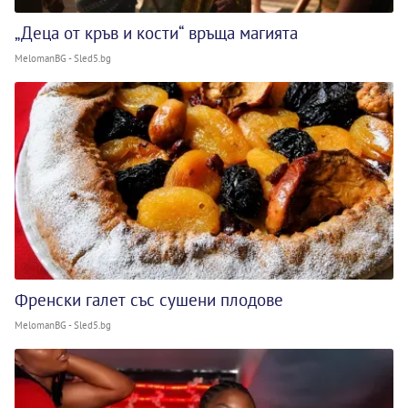
„Деца от кръв и кости“ връща магията
MelomanBG - Sled5.bg
Френски галет със сушени плодове
MelomanBG - Sled5.bg