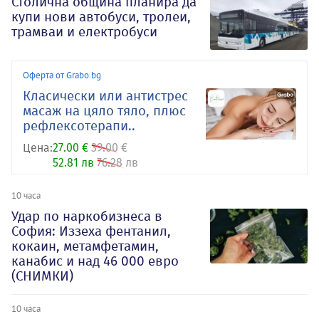
Столична община планира да
купи нови автобуси, тролеи,
трамваи и електробуси
Оферта от Grabo.bg
Класически или антистрес
масаж на цяло тяло, плюс
рефлексотерапи..
Цена:
27.00 €
39.00 €
52.81 лв
76.28 лв
10 часа
Удар по наркобизнеса в
София: Иззеха фентанил,
кокаин, метамфетамин,
канабис и над 46 000 евро
(СНИМКИ)
10 часа