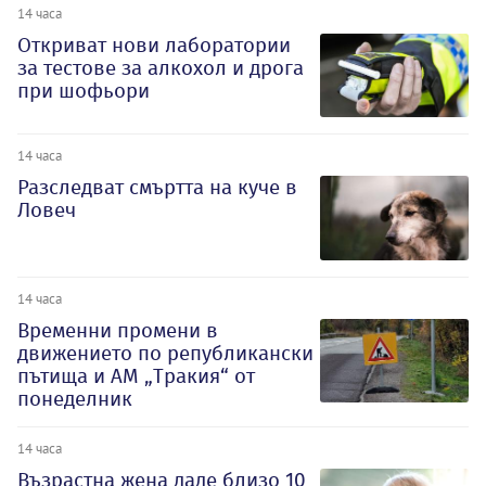
14 часа
Откриват нови лаборатории
за тестове за алкохол и дрога
при шофьори
14 часа
Разследват смъртта на куче в
Ловеч
14 часа
Временни промени в
движението по републикански
пътища и АМ „Тракия“ от
понеделник
14 часа
Възрастна жена даде близо 10