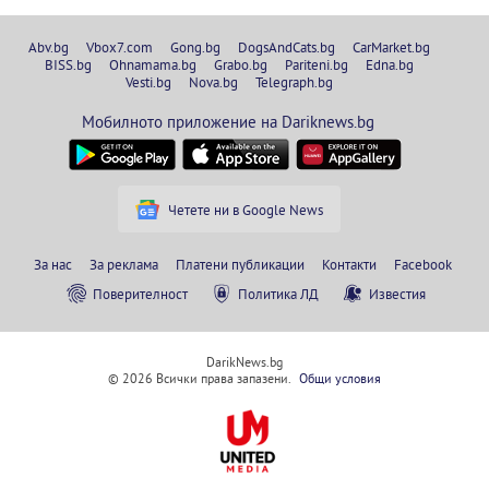
Abv.bg
Vbox7.com
Gong.bg
DogsAndCats.bg
CarMarket.bg
BISS.bg
Ohnamama.bg
Grabo.bg
Pariteni.bg
Edna.bg
Vesti.bg
Nova.bg
Telegraph.bg
Мобилното приложение на Dariknews.bg
Четете ни в Google News
За нас
За реклама
Платени публикации
Контакти
Facebook
Поверителност
Политика ЛД
Известия
DarikNews.bg
© 2026 Всички права запазени.
Общи условия