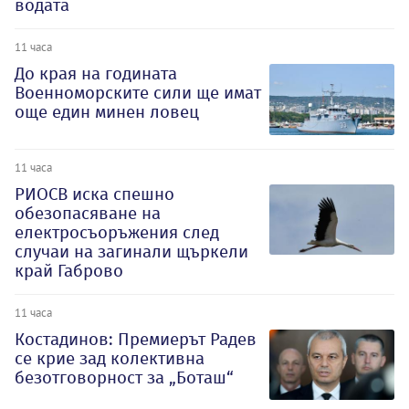
водата
11 часа
До края на годината
Военноморските сили ще имат
още един минен ловец
11 часа
РИОСВ иска спешно
обезопасяване на
електросъоръжения след
случаи на загинали щъркели
край Габрово
11 часа
Костадинов: Премиерът Радев
се крие зад колективна
безотговорност за „Боташ“