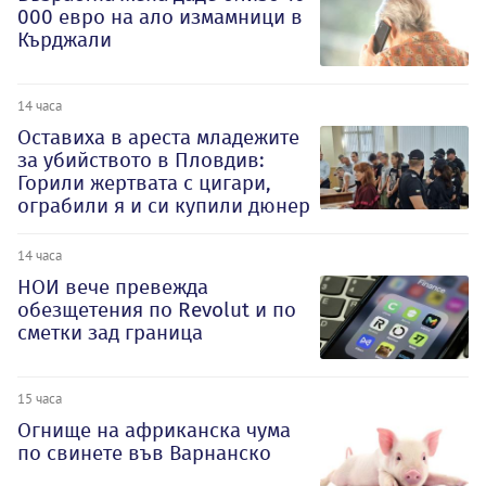
000 евро на ало измамници в
Кърджали
14 часа
Оставиха в ареста младежите
за убийството в Пловдив:
Горили жертвата с цигари,
ограбили я и си купили дюнер
14 часа
НОИ вече превежда
обезщетения по Revolut и по
сметки зад граница
15 часа
Огнище на африканска чума
по свинете във Варнанско