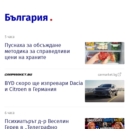
България
5 часа
Пуснаха за обсъждане
методика за справедливи
цени на храните
carmarket.bg
BYD скоро ще изпревари Dacia
и Citroеn в Германия
6 часа
Психиатърът д-р Веселин
Герев в „Телеграфно