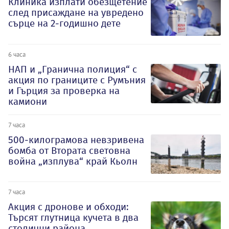
Клиника изплати обезщетение
след присаждане на увредено
сърце на 2-годишно дете
6 часа
НАП и „Гранична полиция“ с
акция по границите с Румъния
и Гърция за проверка на
камиони
7 часа
500-килограмова невзривена
бомба от Втората световна
война „изплува“ край Кьолн
7 часа
Акция с дронове и обходи:
Търсят глутница кучета в два
столични района