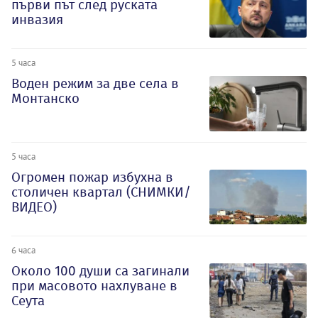
първи път след руската
инвазия
5 часа
Воден режим за две села в
Монтанско
5 часа
Огромен пожар избухна в
столичен квартал (СНИМКИ/
ВИДЕО)
6 часа
Около 100 души са загинали
при масовото нахлуване в
Сеута