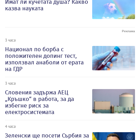
Имат ли кучетата душа? Какво
казва науката
3 часа
Национал по борба с
положителен допинг тест,
използвал анаболи от ерата
на ГДР
3 часа
Словения задържа АЕЦ
„Кръшко“ в работа, за да
избегне риск за
електросистемата
4 часа
Зеленски ще посети Сърбия за