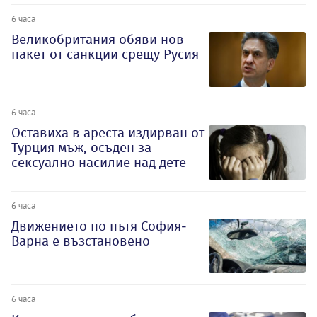
6 часа
Великобритания обяви нов
пакет от санкции срещу Русия
6 часа
Оставиха в ареста издирван от
Турция мъж, осъден за
сексуално насилие над дете
6 часа
Движението по пътя София-
Варна е възстановено
6 часа