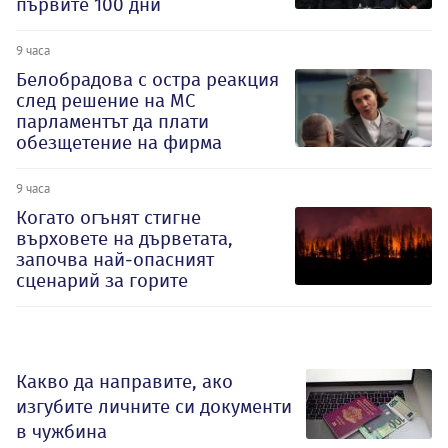
първите 100 дни
9 часа
Белобрадова с остра реакция
след решение на МС
парламентът да плати
обезщетение на фирма
9 часа
Когато огънят стигне
върховете на дърветата,
започва най-опасният
сценарий за горите
Какво да направите, ако
изгубите личните си документи
в чужбина