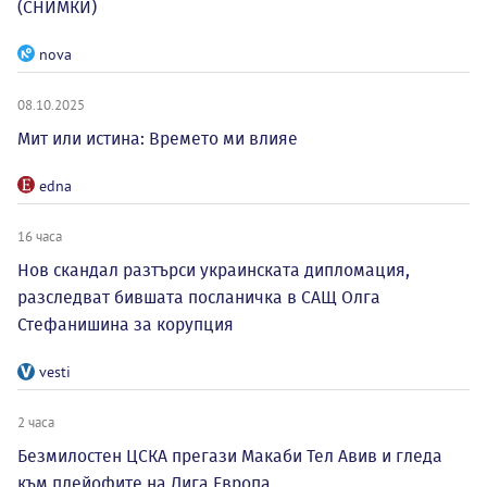
(СНИМКИ)
nova
08.10.2025
Мит или истина: Времето ми влияе
edna
16 часа
Нов скандал разтърси украинската дипломация,
разследват бившата посланичка в САЩ Олга
Стефанишина за корупция
vesti
2 часа
Безмилостен ЦСКА прегази Макаби Тел Авив и гледа
към плейофите на Лига Европа