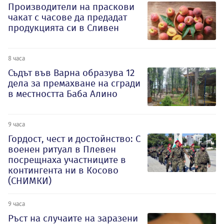
Производители на праскови
чакат с часове да предадат
продукцията си в Сливен
8 часа
Съдът във Варна образува 12
дела за премахване на сгради
в местността Баба Алино
9 часа
Гордост, чест и достойнство: С
военен ритуал в Плевен
посрещнаха участниците в
контингента ни в Косово
(СНИМКИ)
9 часа
Ръст на случаите на заразени