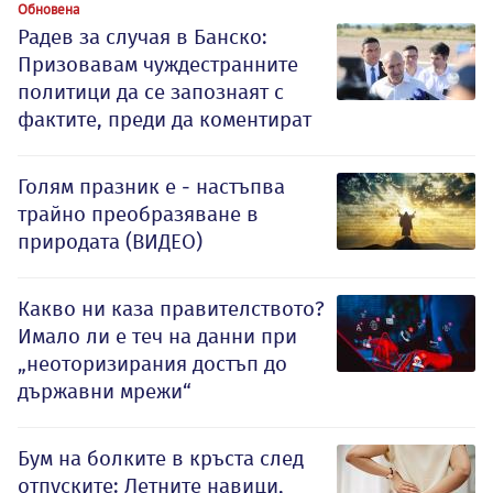
Обновена
Радев за случая в Банско:
Призовавам чуждестранните
политици да се запознаят с
фактите, преди да коментират
Голям празник е - настъпва
трайно преобразяване в
природата (ВИДЕО)
Какво ни каза правителството?
Имало ли е теч на данни при
„неоторизирания достъп до
държавни мрежи“
Бум на болките в кръста след
отпуските: Летните навици,