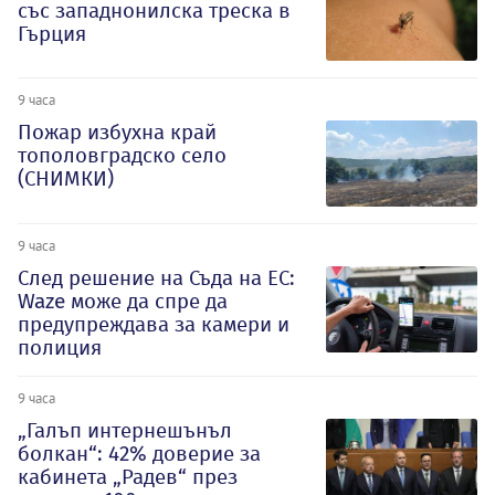
със западнонилска треска в
Гърция
9 часа
Пожар избухна край
тополовградско село
(СНИМКИ)
9 часа
След решение на Съда на ЕС:
Waze може да спре да
предупреждава за камери и
полиция
9 часа
„Галъп интернешънъл
болкан“: 42% доверие за
кабинета „Радев“ през