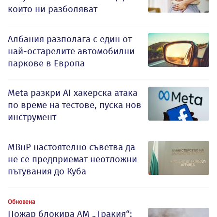
които ни разболяват
Албания разполага с един от
най-остарелите автомобилни
паркове в Европа
Meta разкри AI хакерска атака
по време на тестове, пуска нов
инструмент
МВнР настоятелно съветва да
не се предприемат неотложни
пътувания до Куба
Обновена
Пожар блокира АМ „Тракия“: