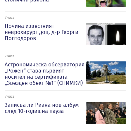
7 часа
Почина известният
неврохирург доц. д-р Георги
Поптодоров
7 часа
Астрономическа обсерватория
„Рожен“ става първият
носител на сертификата
„Звезден обект №1“ (СНИМКИ)
7 часа
Записва ли Риана нов албум
след 10-годишна пауза