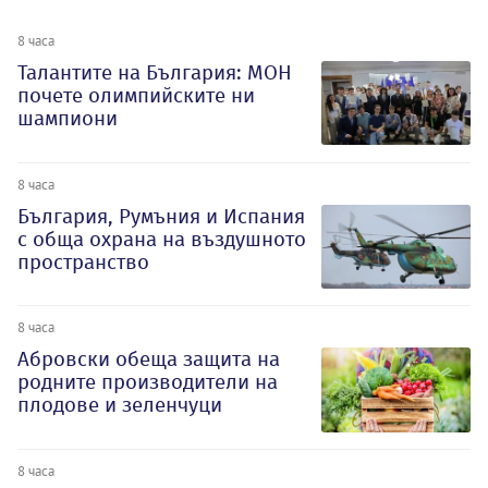
8 часа
Талантите на България: МОН
почете олимпийските ни
шампиони
8 часа
България, Румъния и Испания
с обща охрана на въздушното
пространство
8 часа
Абровски обеща защита на
родните производители на
плодове и зеленчуци
8 часа