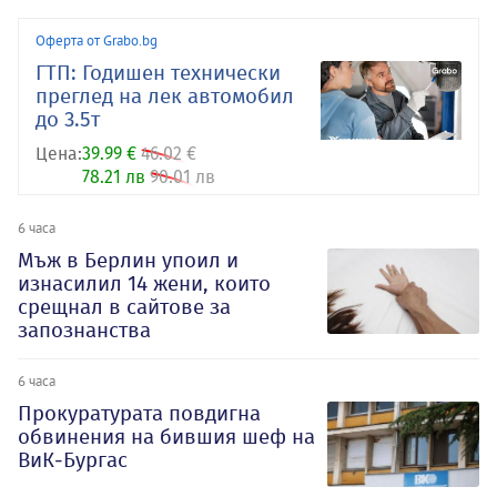
Оферта от Grabo.bg
ГТП: Годишен технически
преглед на лек автомобил
до 3.5т
Цена:
39.99 €
46.02 €
78.21 лв
90.01 лв
6 часа
Мъж в Берлин упоил и
изнасилил 14 жени, които
срещнал в сайтове за
запознанства
6 часа
Прокуратурата повдигна
обвинения на бившия шеф на
ВиК-Бургас