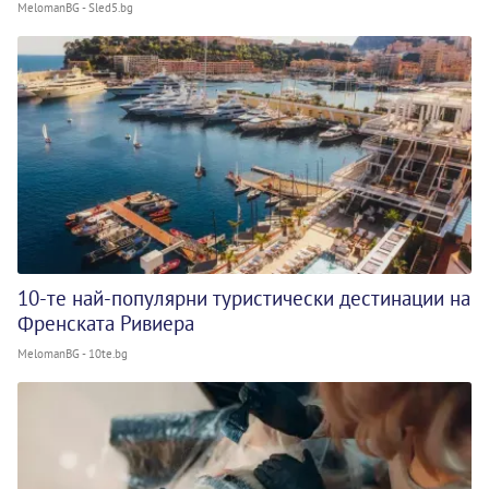
MelomanBG - Sled5.bg
10-те най-популярни туристически дестинации на
Френската Ривиера
MelomanBG - 10te.bg