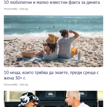
10 любопитни и малко известни факта за динята
MelomanBG - 10te.bg
10 неща, които трябва да знаете, преди среща с
жена 30+ г.
MelomanBG - 10te.bg