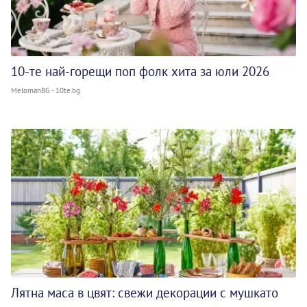
10-те най-горещи поп фолк хита за юли 2026
MelomanBG - 10te.bg
Лятна маса в цвят: свежи декорации с мушкато