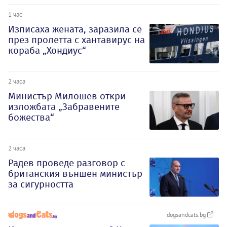
1 час
Изписаха жената, заразила се
през пролетта с хантавирус на
кораба „Хондиус“
2 часа
Министър Милошев откри
изложбата „Забравените
божества“
2 часа
Радев проведе разговор с
британския външен министър
за сигурността
dogsandcats.bg