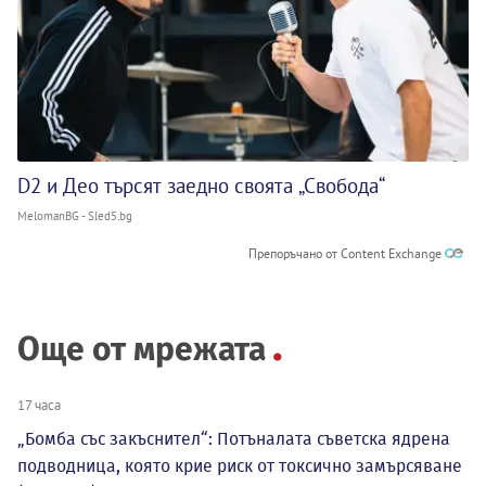
D2 и Део търсят заедно своята „Свобода“
MelomanBG - Sled5.bg
Препоръчано от Content Exchange
Още от мрежата
17 часа
„Бомба със закъснител“: Потъналата съветска ядрена
подводница, която крие риск от токсично замърсяване