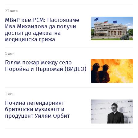
23 часа
МВнР към РСМ: Настояваме
Ива Михаилова да получи
достъп до адекватна
медицинска грижа
1 ден
Голям пожар между село
Поройна и Първомай (ВИДЕО)
1 ден
Почина легендарният
британски музикант и
продуцент Уилям Орбит