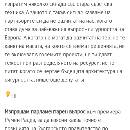
изпратим няколко склада със стара съветска
техника. А защото с такъв сигнал казваме на
партньорите си да не разчитат на нас, когато
става дума за най-важния въпрос - сигурността на
Европа. А когато не могат да разчитат на теб, не те
канят на масата, на която се вземат решенията, не
те включват в големите проекти, не ти дават
тежест при разпределянето на ресурси, не те
питат, когато се чертае бъдещата архитектура на
сигурността, пише още депутатът.
ПП
Изпращам парламентарен въпрос
към премиера
Румен Радев, за да изясни каква точно е
позицията на българското правителство по