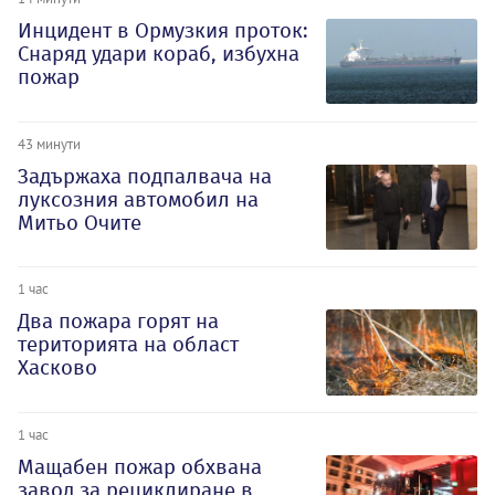
Инцидент в Ормузкия проток:
Снаряд удари кораб, избухна
пожар
43 минути
Задържаха подпалвача на
луксозния автомобил на
Митьо Очите
1 час
Два пожара горят на
територията на област
Хасково
1 час
Мащабен пожар обхвана
завод за рециклиране в