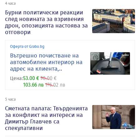
4 часа
Бурни политически реакции
след новината за взривения
дрон, опозицията настоява за
отговори
Оферта от Grabo.bg
Вътрешно почистване на
автомобилен интериор на
адрес на клиента,..
Цена:
53.00 €
90.00 €
103.66 лв
176.02 лв
5 часа
Сметната палата: Твърденията
за конфликт на интереси на
Димитър Главчев са
спекулативни