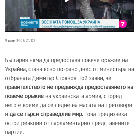
9 юни 2026 21:02
България няма да предоставя повече оръжие на
Украйна, стана ясно по-рано днес от министъра на
отбраната Димитър Стоянов. Той заяви, че
правителството не предвижда предоставянето на
повече оръжие
на украинската армия, според
него е време да се седне на масата на преговори
и
да се търси справедлив мир.
Това предизвика
остри реакции от парламентарно представените
партии.