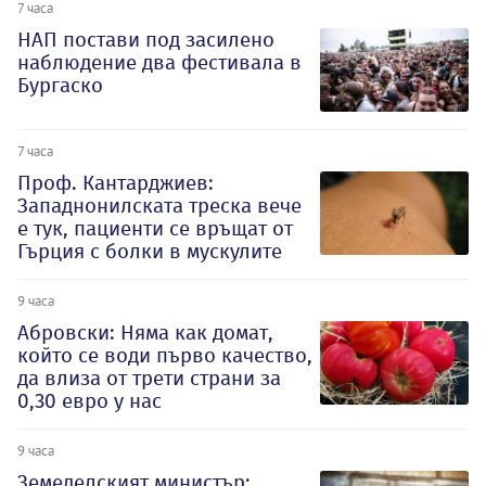
7 часа
НАП постави под засилено
наблюдение два фестивала в
Бургаско
7 часа
Проф. Кантарджиев:
Западнонилската треска вече
е тук, пациенти се връщат от
Гърция с болки в мускулите
9 часа
Абровски: Няма как домат,
който се води първо качество,
да влиза от трети страни за
0,30 евро у нас
9 часа
Земеделският министър: