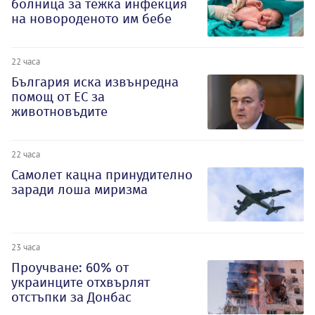
болница за тежка инфекция
на новороденото им бебе
22 часа
България иска извънредна
помощ от ЕС за
животновъдите
22 часа
Самолет кацна принудително
заради лоша миризма
23 часа
Проучване: 60% от
украинците отхвърлят
отстъпки за Донбас