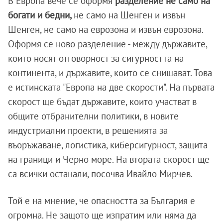
В Европа вече се оформя
разделение не само на
богати и бедни,
не само на Шенген и извън
Шенген, не само на еврозона и извън еврозона.
Оформя се ново разделение - между държавите,
които носят отговорност за сигурността на
континента, и държавите, които се снишават. Това
е истинската "Европа на две скорости". На първата
скорост ще бъдат държавите, които участват в
общите отбранителни политики, в новите
индустриални проекти, в решенията за
въоръжаване, логистика, киберсигурност, защита
на граници и Черно море. На втората скорост ще
са всички останали, посочва Ивайло Мирчев.
Той е на мнение, че опасността за България е
огромна. Не защото ще изпратим или няма да