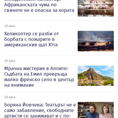
Африканската чума по
свинете не е опасна за хората
10 часа
Хеликоптер се разби от
борбата с пожарите в
американския щат Юта
10 часа
Мрачна мистерия в Алпите:
Съдбата на Емил превръща
малко френско село в център
на внимание
10 часа
Боряна Йовчева: Театърът не е
само забавление, свободните
артисти се занимават и с по-