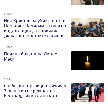
3 часа
Иво Христов за убийството в
Пловдив: Намирам за опасна
индулгенция да наричаме
„деца” малолетните садисти
3 часа
Почина бащата на Лионел
Меси
4 часа
Сръбският президент Вучич и
Зеленски се срещнаха в
Белград, какво си казаха