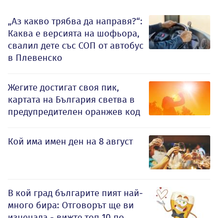
„Аз какво трябва да направя?“:
Каква е версията на шофьора,
свалил дете със СОП от автобус
в Плевенско
Жегите достигат своя пик,
картата на България светва в
предупредителен оранжев код
Кой има имен ден на 8 август
В кой град българите пият най-
много бира: Отговорът ще ви
изненада - вижте топ 10 по