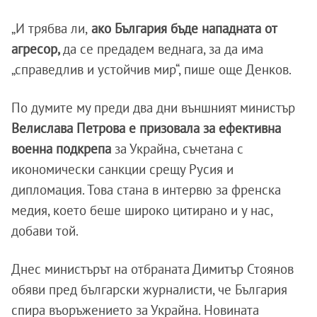
„И трябва ли,
ако България бъде нападната от
агресор,
да се предадем веднага, за да има
„справедлив и устойчив мир“, пише още Денков.
По думите му преди два дни външният министър
Велислава Петрова е призовала за ефективна
военна подкрепа
за Украйна, съчетана с
икономически санкции срещу Русия и
дипломация. Това стана в интервю за френска
медия, което беше широко цитирано и у нас,
добави той.
Днес министърът на отбраната Димитър Стоянов
обяви пред български журналисти, че България
спира въоръжението за Украйна. Новината