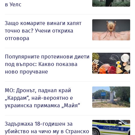
в Уелс
Защо комарите винаги хапят
точно вас? Учени откриха
отговора
Популярните протеинови диети
под въпрос: Какво показва
ново проучване
МО: Дронът, паднал край
„Кардам“, най-вероятно е
украинска примамка „Майя“
Задържаха 18-годишен за
убийство на чичо му в Странско