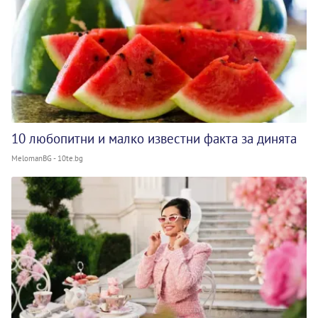
10 любопитни и малко известни факта за динята
MelomanBG - 10te.bg