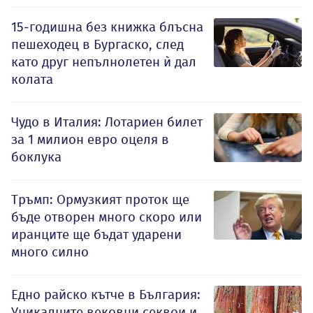
15-годишна без книжка блъсна
пешеходец в Бургаско, след
като друг непълнолетен ѝ дал
колата
Чудо в Италия: Лотариен билет
за 1 милион евро оцеля в
боклука
Тръмп: Ормузкият проток ще
бъде отворен много скоро или
иранците ще бъдат ударени
много силно
Едно райско кътче в България:
Уникалните вековни секвои и