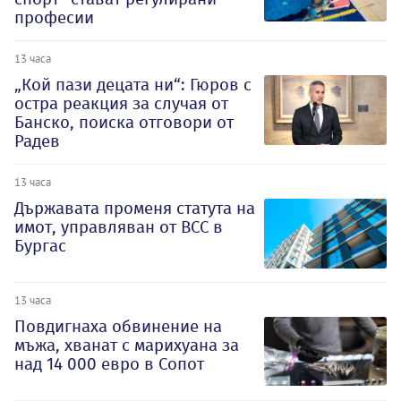
професии
13 часа
„Кой пази децата ни“: Гюров с
остра реакция за случая от
Банско, поиска отговори от
Радев
13 часа
Държавата променя статута на
имот, управляван от ВСС в
Бургас
13 часа
Повдигнаха обвинение на
мъжа, хванат с марихуана за
над 14 000 евро в Сопот