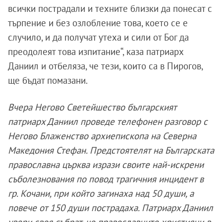
всички пострадали и техните близки да понесат с
търпение и без озлобление това, което се е
случило, и да получат утеха и сили от Бог да
преодолеят това изпитание“, каза патриарх
Даниил и отбеляза, че тези, които са в Пирогов,
ще бъдат помазани.
Вчера Негово Светейшество българският
патриарх Даниил проведе телефонен разговор с
Негово Блаженство архиепископа на Северна
Македония Стефан. Предстоятелят на Българската
православна църква изрази своите най-искрени
съболезнования по повод трагичния инцидент в
гр. Кочани, при който загинаха над 50 души, а
повече от 150 души пострадаха. Патриарх Даниил
увери своя събрат, че православните християни в