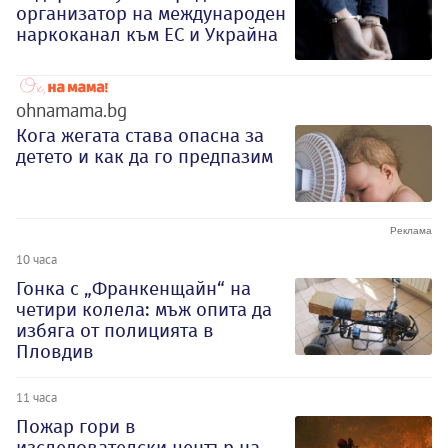
организатор на международен
наркоканал към ЕС и Украйна
ohnamama.bg
Кога жегата става опасна за
детето и как да го предпазим
10 часа
Гонка с „Франкенщайн“ на
четири колела: мъж опита да
избяга от полицията в
Пловдив
11 часа
Пожар гори в
изследователски център на