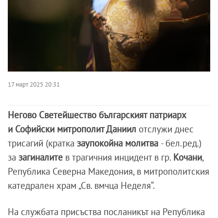
17 март 2025 20:31
Негово Светейшество българският патриарх
и Софийски митрополит Даниил
отслужи днес
трисагий (кратка
заупокойна молитва
- бел.ред.)
за
загиналите
в трагичния инцидент в гр.
Кочани
,
Република Северна Македония, в митрополитския
катедрален храм „Св. вмчца Неделя“.
На службата присъства посланикът на Република