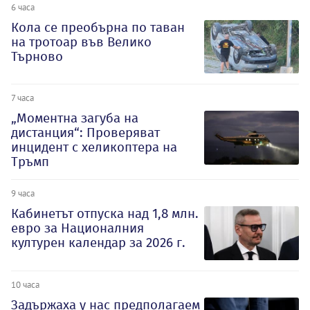
6 часа
Кола се преобърна по таван
на тротоар във Велико
Търново
7 часа
„Моментна загуба на
дистанция“: Проверяват
инцидент с хеликоптера на
Тръмп
9 часа
Кабинетът отпуска над 1,8 млн.
евро за Националния
културен календар за 2026 г.
10 часа
Задържаха у нас предполагаем