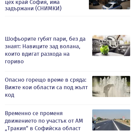
цех край София, има
задържани (СНИМКИ)
Шофьорите губят пари, без да
знаят: Навиците зад волана,
които вдигат разхода на
гориво
Опасно горещо време в сряда:
Вижте кои области са под жълт
код
Временно се променя
движението по участък от АМ
„Тракия“ в Софийска област