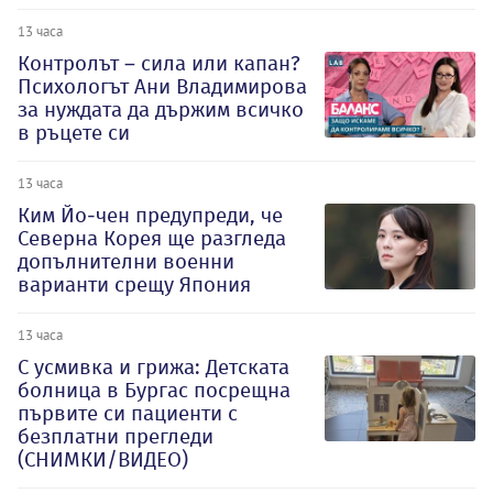
13 часа
Контролът – сила или капан?
Психологът Ани Владимирова
за нуждата да държим всичко
в ръцете си
13 часа
Ким Йо-чен предупреди, че
Северна Корея ще разгледа
допълнителни военни
варианти срещу Япония
13 часа
С усмивка и грижа: Детската
болница в Бургас посрещна
първите си пациенти с
безплатни прегледи
(СНИМКИ/ВИДЕО)