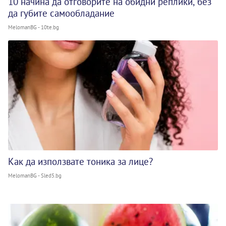
10 начина да отговорите на обидни реплики, без
да губите самообладание
MelomanBG - 10te.bg
Как да използвате тоника за лице?
MelomanBG - Sled5.bg