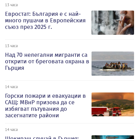
13 часа
Евростат: България е с най-
много пушачи в Европейския
съюз през 2025 г.
13 часа
Над 70 нелегални мигранти са
открити от бреговата охрана в
Гърция
14 часа
Горски пожари и евакуации в
САЩ: МВнР призова да се
избягват пътувания до
засегнатите райони
14 часа
Шокиращ случай в Гърция: