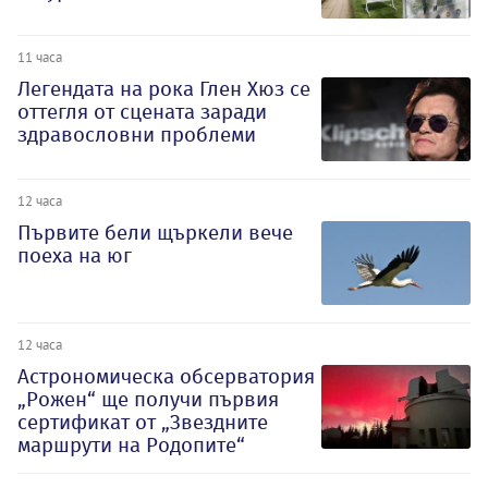
11 часа
Легендата на рока Глен Хюз се
оттегля от сцената заради
здравословни проблеми
12 часа
Първите бели щъркели вече
поеха на юг
12 часа
Астрономическа обсерватория
„Рожен“ ще получи първия
сертификат от „Звездните
маршрути на Родопите“