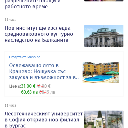
разрешените площи и
работното време
11 часа
Нов институт ще изследва
средновековното културно
наследство на Балканите
Оферта от Grabo.bg
Освежаващо лято в
Кранево: Нощувка със
закуска и възможност за в..
Цена:
31.00 €
41.00 €
60.63 лв
80.19 лв
11 часа
Лесотехническият университет
в София открива нов филиал
в Бургас