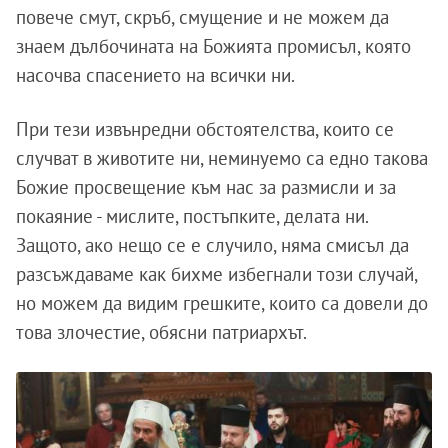
повече смут, скръб, смущение и не можем да
знаем дълбочината на Божията промисъл, която
насочва спасението на всички ни.
При тези извънредни обстоятелства, които се
случват в животите ни, неминуемо са едно такова
Божие просвещение към нас за размисли и за
покаяние - мислите, постъпките, делата ни.
Защото, ако нещо се е случило, няма смисъл да
разсъждаваме как бихме избегнали този случай,
но можем да видим грешките, които са довели до
това злочестие, обясни патриархът.