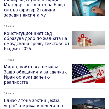
Мъж държал тялото на баща
си във фризер 2 години
заради пенсията му
14 часа
Конституционният съд
образува дело по жалбата на
омбудсмана срещу текстове от
Бюджет 2026
14 часа
Мирът, който все не идва:
Защо обещанията за сделка с
Иран остават далеч от
реалността
14 часа
Близо 7 тона зехтин „extra
virgin“ откриха в нелегален