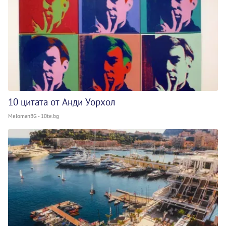
10 цитата от Анди Уорхол
MelomanBG - 10te.bg