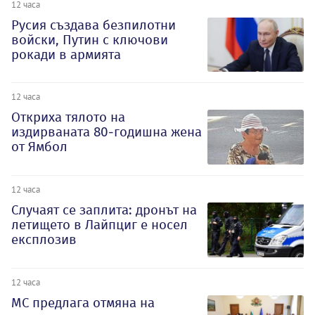
12 часа
Русия създава безпилотни
войски, Путин с ключови
рокади в армията
12 часа
Откриха тялото на
издирваната 80-годишна жена
от Ямбол
12 часа
Случаят се заплита: дронът на
летището в Лайпциг е носел
експлозив
12 часа
МС предлага отмяна на