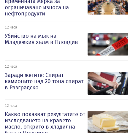
временната мярка за
ограничаване износа на
нефтопродукти
12 часа
Убийство на мъж на
Младежкия хълм в Пловдив
12 часа
Заради жегите: Спират
камионите над 20 тона спират
в Разградско
12 часа
Какво показват резултатите от
изследването на кравето
масло, открито в хладилна
база в Подгумер