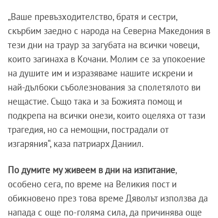
„Ваше превъзходителство, братя и сестри,
скърбим заедно с народа на Северна Македония в
тези дни на траур за загубата на всички човеци,
които загинаха в Кочани. Молим се за упокоение
на душите им и изразяваме нашите искрени и
най-дълбоки съболезнования за сполетялото ви
нещастие. Също така и за Божията помощ и
подкрепа на всички онези, които оцеляха от тази
трагедия, но са немощни, пострадали от
изгаряния“, каза патриарх Даниил.
По думите му живеем в дни на изпитание
,
особено сега, по време на Великия пост и
обикновено през това време Дяволът използва да
напада с още по-голяма сила, да причинява още