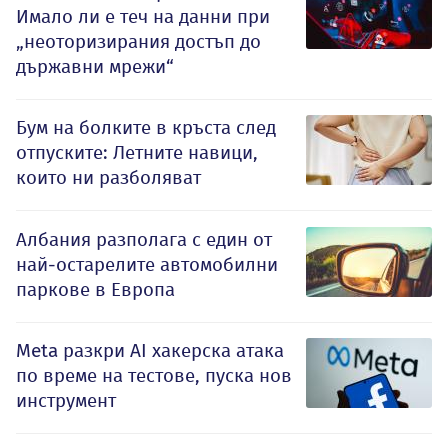
Имало ли е теч на данни при
„неоторизирания достъп до
държавни мрежи“
Бум на болките в кръста след
отпуските: Летните навици,
които ни разболяват
Албания разполага с един от
най-остарелите автомобилни
паркове в Европа
Meta разкри AI хакерска атака
по време на тестове, пуска нов
инструмент