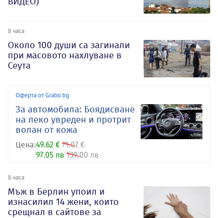
ВИДЕО)
8 часа
Около 100 души са загинали
при масовото нахлуване в
Сеута
Оферта от Grabo.bg
За автомобила: Боядисване
на леко увреден и протрит
волан от кожа
Цена:
49.62 €
71.07 €
97.05 лв
139.00 лв
8 часа
Мъж в Берлин упоил и
изнасилил 14 жени, които
срещнал в сайтове за