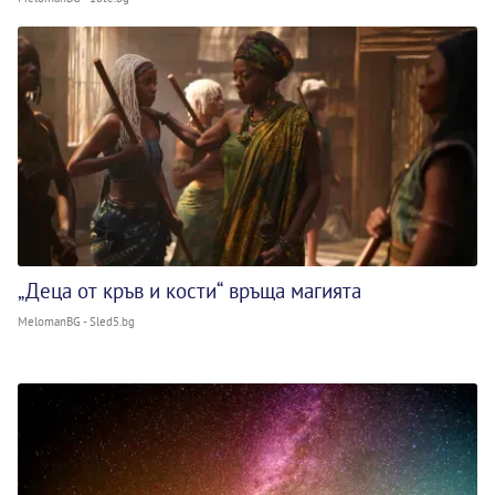
„Деца от кръв и кости“ връща магията
MelomanBG - Sled5.bg