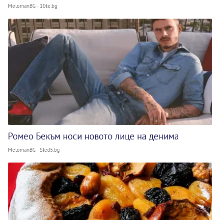
MelomanBG - 10te.bg
Ромео Бекъм носи новото лице на денима
MelomanBG - Sled5.bg