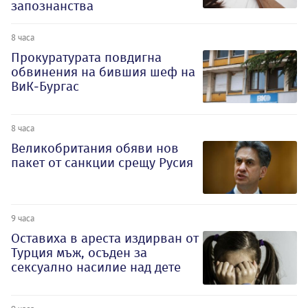
запознанства
8 часа
Прокуратурата повдигна
обвинения на бившия шеф на
ВиК-Бургас
8 часа
Великобритания обяви нов
пакет от санкции срещу Русия
9 часа
Оставиха в ареста издирван от
Турция мъж, осъден за
сексуално насилие над дете