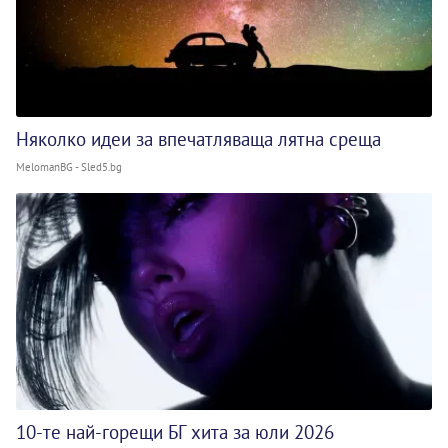
Няколко идеи за впечатляваща лятна среща
MelomanBG - Sled5.bg
10-те най-горещи БГ хита за юли 2026