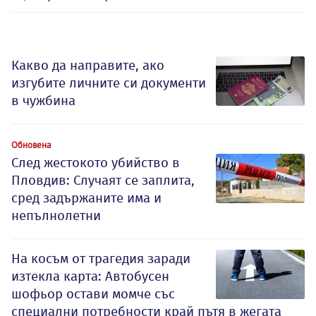
Какво да направите, ако
изгубите личните си документи
в чужбина
Обновена
След жестокото убийство в
Пловдив: Случаят се заплита,
сред задържаните има и
непълнолетни
На косъм от трагедия заради
изтекла карта: Автобусен
шофьор остави момче със
специални потребности край пътя в жегата