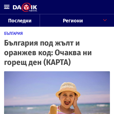
Последни
Региони
БЪЛГАРИЯ
България под жълт и
оранжев код: Очаква ни
горещ ден (КАРТА)