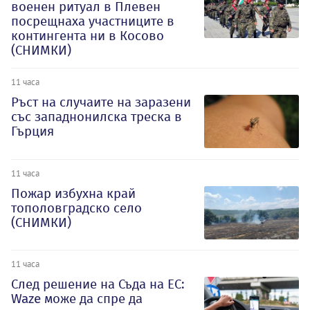
военен ритуал в Плевен
посрещнаха участниците в
контингента ни в Косово
(СНИМКИ)
11 часа
Ръст на случаите на заразени
със западнонилска треска в
Гърция
11 часа
Пожар избухна край
тополовградско село
(СНИМКИ)
11 часа
След решение на Съда на ЕС:
Waze може да спре да