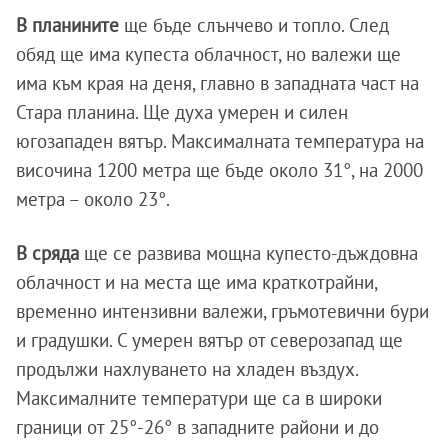
В планините
ще бъде слънчево и топло. След
обяд ще има купеста облачност, но валежи ще
има към края на деня, главно в западната част на
Стара планина. Ще духа умерен и силен
югозападен вятър. Максималната температура на
височина 1200 метра ще бъде около 31°, на 2000
метра – около 23°.
В сряда
ще се развива мощна купесто-дъждовна
облачност и на места ще има краткотрайни,
временно интензивни валежи, гръмотевични бури
и градушки. С умерен вятър от северозапад ще
продължи нахлуването на хладен въздух.
Максималните температури ще са в широки
граници от 25°-26° в западните райони и до