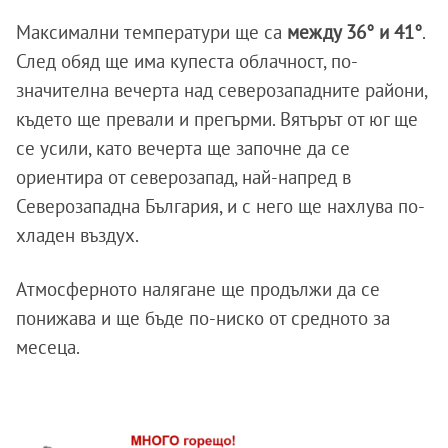
Максимални температури ще са
между 36° и 41°
.
След обяд ще има купеста облачност, по-
значителна вечерта над северозападните райони,
където ще превали и прегърми. Вятърът от юг ще
се усили, като вечерта ще започне да се
ориентира от северозапад, най-напред в
Северозападна България, и с него ще нахлува по-
хладен въздух.
Атмосферното налягане ще продължи да се
понижава и ще бъде по-ниско от средното за
месеца.