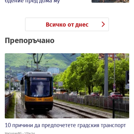
бдение пред дома му
Всичко от днес
Препоръчано
10 причини да предпочетете градския транспорт
MelomanBG - 10te.bg