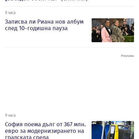
9 часа
Записва ли Риана нов албум
след 10-годишна пауза
9 часа
София поема дълг от 367 млн.
евро за модернизирането на
градската среда