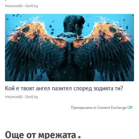
MelomanBG - Sled5.bg
Кой е твоят ангел пазител според зодията ти?
MelomanBG - Sled5.bg
Препоръчано от Content Exchange
Още от мрежата