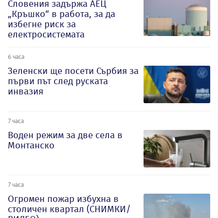
Словения задържа АЕЦ
„Кръшко“ в работа, за да
избегне риск за
електросистемата
6 часа
Зеленски ще посети Сърбия за
първи път след руската
инвазия
7 часа
Воден режим за две села в
Монтанско
7 часа
Огромен пожар избухна в
столичен квартал (СНИМКИ/