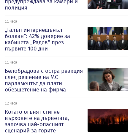
предупреждава за камери и
полиция
11 часа
„Галъп интернешънъл
болкан“: 42% доверие за
кабинета „Радев“ през
първите 100 дни
11 часа
Белобрадова с остра реакция
след решение на МС
парламентът да плати
обезщетение на фирма
12 часа
Когато огънят стигне
върховете на дърветата,
започва най-опасният
сценарий за горите