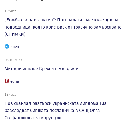
19 часа
„Бомба със закъснител“: Потъналата съветска ядрена
подводница, която крие риск от токсично замърсяване
(СНИМКИ)
nova
08.10.2025
Мит или истина: Времето ми влияе
edna
18 часа
Нов скандал разтърси украинската дипломация,
разследват бившата посланичка в САЩ Олга
Стефанишина за корупция