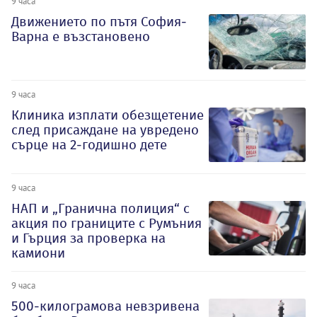
9 часа
Движението по пътя София-
Варна е възстановено
9 часа
Клиника изплати обезщетение
след присаждане на увредено
сърце на 2-годишно дете
9 часа
НАП и „Гранична полиция“ с
акция по границите с Румъния
и Гърция за проверка на
камиони
9 часа
500-килограмова невзривена