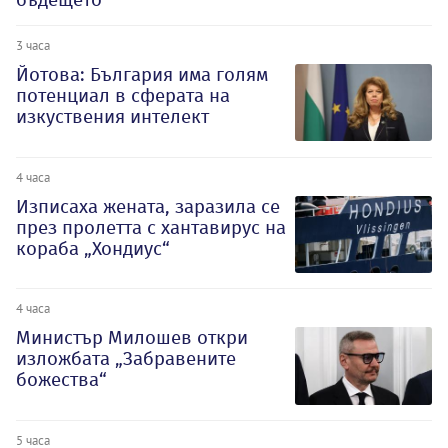
3 часа
Йотова: България има голям
потенциал в сферата на
изкуствения интелект
4 часа
Изписаха жената, заразила се
през пролетта с хантавирус на
кораба „Хондиус“
4 часа
Министър Милошев откри
изложбата „Забравените
божества“
5 часа