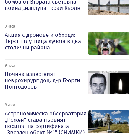
бомба от Втората световна
война „изплува“ край Кьолн
9 часа
Акция с дронове и обходи:
Търсят глутница кучета в два
столични района
9 часа
Почина известният
неврохирург доц. д-р Георги
Поптодоров
9 часа
Астрономическа обсерватория
„Рожен“ става първият
носител на сертификата
„Звезден обект №1“ (СНИМКИ)