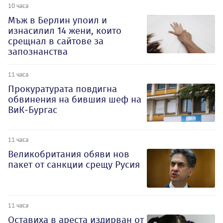
10 часа
Мъж в Берлин упоил и
изнасилил 14 жени, които
срещнал в сайтове за
запознанства
11 часа
Прокуратурата повдигна
обвинения на бившия шеф на
ВиК-Бургас
11 часа
Великобритания обяви нов
пакет от санкции срещу Русия
11 часа
Оставиха в ареста издирван от