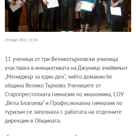
29 март 2011 13:54
11 ученици от три Великотърновски училища
участваха в инициативата на Джуниър ачийвмънт
„Мениджър за един ден", чийто домакин бе
община Велико Търново. Учениците от
Старопрестолната гимназия по икономика, СОУ
„Вела Благоева" и Професионална гимназия по
туризъм се запознаха с работата на отделните
дирекции в Общината.