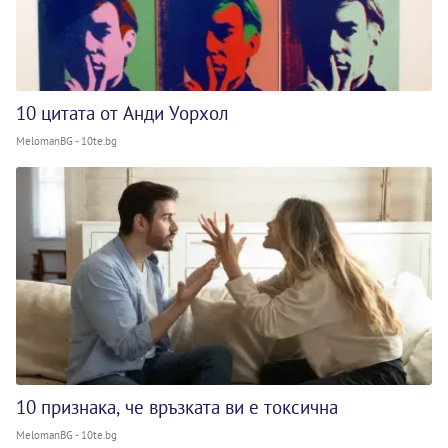
10 цитата от Анди Уорхол
MelomanBG - 10te.bg
10 признака, че връзката ви е токсична
MelomanBG - 10te.bg