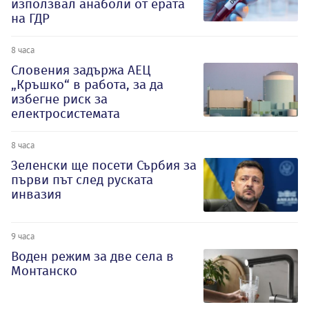
използвал анаболи от ерата
на ГДР
8 часа
Словения задържа АЕЦ
„Кръшко“ в работа, за да
избегне риск за
електросистемата
8 часа
Зеленски ще посети Сърбия за
първи път след руската
инвазия
9 часа
Воден режим за две села в
Монтанско