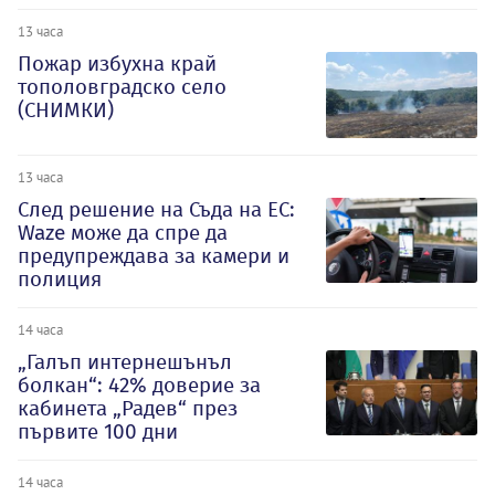
13 часа
Пожар избухна край
тополовградско село
(СНИМКИ)
13 часа
След решение на Съда на ЕС:
Waze може да спре да
предупреждава за камери и
полиция
14 часа
„Галъп интернешънъл
болкан“: 42% доверие за
кабинета „Радев“ през
първите 100 дни
14 часа