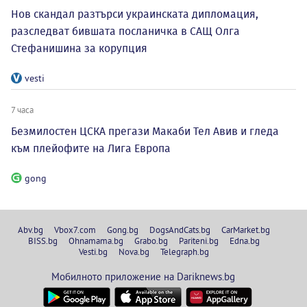
Нов скандал разтърси украинската дипломация,
разследват бившата посланичка в САЩ Олга
Стефанишина за корупция
vesti
7 часа
Безмилостен ЦСКА прегази Макаби Тел Авив и гледа
към плейофите на Лига Европа
gong
Abv.bg
Vbox7.com
Gong.bg
DogsAndCats.bg
CarMarket.bg
BISS.bg
Ohnamama.bg
Grabo.bg
Pariteni.bg
Edna.bg
Vesti.bg
Nova.bg
Telegraph.bg
Мобилното приложение на Dariknews.bg