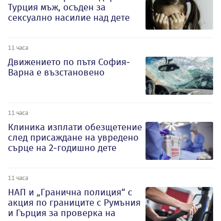
Турция мъж, осъден за
сексуално насилие над дете
11 часа
Движението по пътя София-
Варна е възстановено
11 часа
Клиника изплати обезщетение
след присаждане на увредено
сърце на 2-годишно дете
11 часа
НАП и „Гранична полиция“ с
акция по границите с Румъния
и Гърция за проверка на