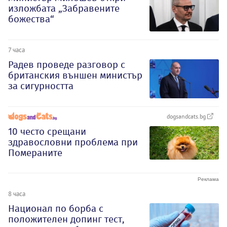
изложбата „Забравените
божества“
7 часа
Радев проведе разговор с
британския външен министър
за сигурността
dogsandcats.bg
10 често срещани
здравословни проблема при
Помераните
8 часа
Национал по борба с
положителен допинг тест,