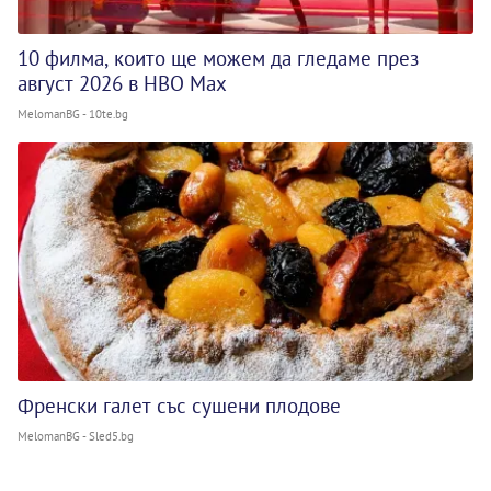
10 филма, които ще можем да гледаме през
август 2026 в HBO Max
MelomanBG - 10te.bg
Френски галет със сушени плодове
MelomanBG - Sled5.bg