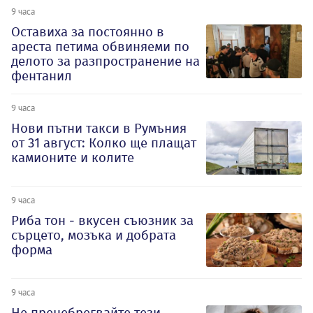
9 часа
Оставиха за постоянно в
ареста петима обвиняеми по
делото за разпространение на
фентанил
9 часа
Нови пътни такси в Румъния
от 31 август: Колко ще плащат
камионите и колите
9 часа
Риба тон - вкусен съюзник за
сърцето, мозъка и добрата
форма
9 часа
Не пренебрегвайте тези