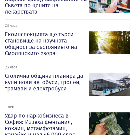
Съвета по цените на
лекарствата
23 часа
Екоинспекцията ще търси
становище на научната
общност за състоянието на
Смолянските езера
23 часа
Столична община планира да
купи нови автобуси, тролеи,
трамваи и електробуси
1 ден
Удар по наркобизнеса в
София: Иззеха фентанил,
кокаин, метамфетамин,
канабис и над 46 000 евро