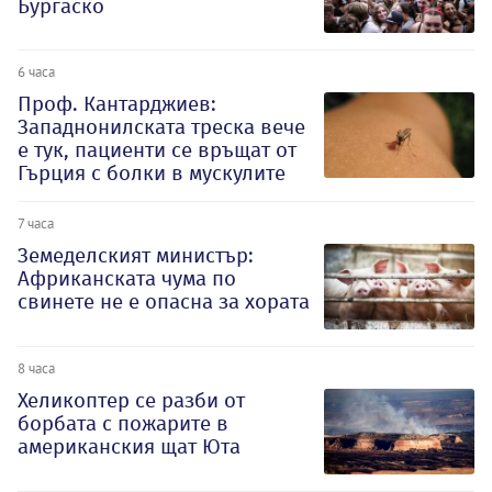
Бургаско
6 часа
Проф. Кантарджиев:
Западнонилската треска вече
е тук, пациенти се връщат от
Гърция с болки в мускулите
7 часа
Земеделският министър:
Африканската чума по
свинете не е опасна за хората
8 часа
Хеликоптер се разби от
борбата с пожарите в
американския щат Юта