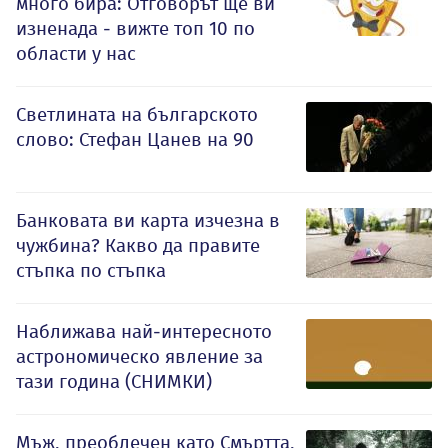
много бира: Отговорът ще ви
изненада - вижте топ 10 по
области у нас
Светлината на българското
слово: Стефан Цанев на 90
Банковата ви карта изчезна в
чужбина? Какво да правите
стъпка по стъпка
Наближава най-интересното
астрономическо явление за
тази година (СНИМКИ)
Мъж, преоблечен като Смъртта,