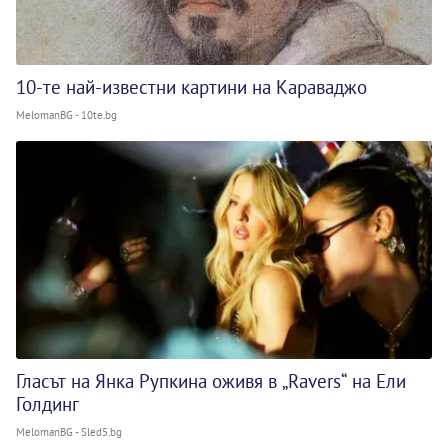
10-те най-известни картини на Караваджо
MelomanBG - 10te.bg
Гласът на Янка Рупкина оживя в „Ravers“ на Ели
Голдинг
MelomanBG - Sled5.bg