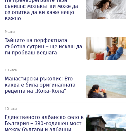
сънища: мозъкът ви може да
се опитва да ви каже нещо
важно
9 часа
Тайните на перфектната
съботна сутрин – ще искаш да
ги пробваш веднага
10 часа
Манастирски ръкопис: Ето
каква е била оригиналната
рецепта на „Кока-Кола“
10 часа
Единственото албанско село в
България – 390-годишен мост
между българи и албанци