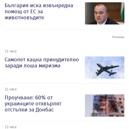
България иска извънредна
помощ от ЕС за
животновъдите
21 часа
Самолет кацна принудително
заради лоша миризма
21 часа
Проучване: 60% от
украинците отхвърлят
отстъпки за Донбас
22 часа