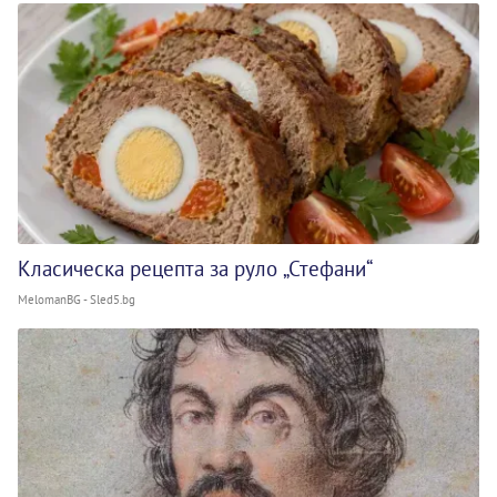
Класическа рецепта за руло „Стефани“
MelomanBG - Sled5.bg