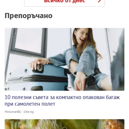
Всичко от днес
Препоръчано
10 полезни съвета за компактно опакован багаж
при самолетен полет
MelomanBG - 10te.bg