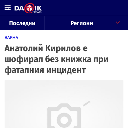
Последни
Региони
ВАРНА
Анатолий Кирилов е
шофирал без книжка при
фаталния инцидент