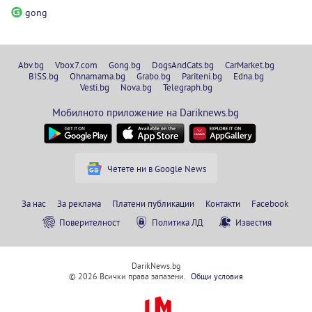
gong
Abv.bg
Vbox7.com
Gong.bg
DogsAndCats.bg
CarMarket.bg
BISS.bg
Ohnamama.bg
Grabo.bg
Pariteni.bg
Edna.bg
Vesti.bg
Nova.bg
Telegraph.bg
Мобилното приложение на Dariknews.bg
Четете ни в Google News
За нас
За реклама
Платени публикации
Контакти
Facebook
Поверителност
Политика ЛД
Известия
DarikNews.bg
© 2026 Всички права запазени.
Общи условия