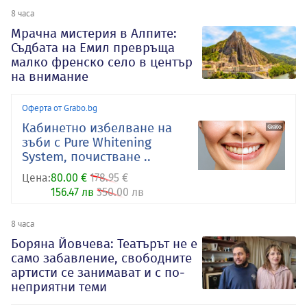
8 часа
Мрачна мистерия в Алпите:
Съдбата на Емил превръща
малко френско село в център
на внимание
Оферта от Grabo.bg
Кабинетно избелване на
зъби с Pure Whitening
System, почистване ..
Цена:
80.00 €
178.95 €
156.47 лв
350.00 лв
8 часа
Боряна Йовчева: Театърът не е
само забавление, свободните
артисти се занимават и с по-
неприятни теми