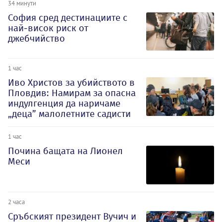
34 минути
София сред дестинациите с
най-висок риск от
джебчийство
1 час
Иво Христов за убийството в
Пловдив: Намирам за опасна
индулгенция да наричаме
„деца” малолетните садисти
1 час
Почина бащата на Лионел
Меси
2 часа
Сръбският президент Вучич и