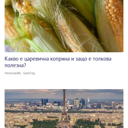
Какво е царевична коприна и защо е толкова
полезна?
MelomanBG - Sled5.bg