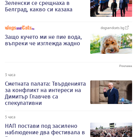
Зеленски се срещнаха в
Белград, какво си казаха
dogsandcats.bg
Защо кучето ми не пие вода,
въпреки че изглежда жадно
3 часа
Сметната палата: Твърденията
за конфликт на интереси на
Димитър Главчев са
спекулативни
5 часа
НАП постави под засилено
наблюдение два фестивала в