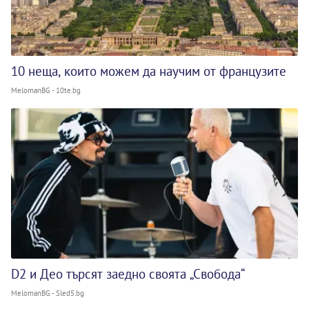
10 неща, които можем да научим от французите
MelomanBG - 10te.bg
D2 и Део търсят заедно своята „Свобода“
MelomanBG - Sled5.bg