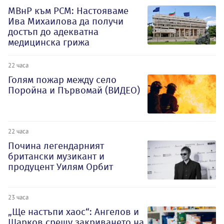
МВнР към РСМ: Настояваме
Ива Михаилова да получи
достъп до адекватна
медицинска грижа
22 часа
Голям пожар между село
Поройна и Първомай (ВИДЕО)
22 часа
Почина легендарният
британски музикант и
продуцент Уилям Орбит
23 часа
„Ще настъпи хаос“: Ангелов и
Шарков срещу закриването на