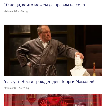
10 неща, които можем да правим на село
MelomanBG - 10te.bg
5 август: Честит рожден ден, Георги Мамалев!
MelomanBG - Sled5.bg