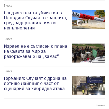
3 часа
След жестокото убийство в
Пловдив: Случаят се заплита,
сред задържаните има и
непълнолетни
3 часа
Израел не е съгласен с плана
на Съвета за мир за
разоръжаване на „Хамас“
3 часа
Германия: Случаят с дрона на
летище Лайпциг е част от
сценарий за хибридна атака