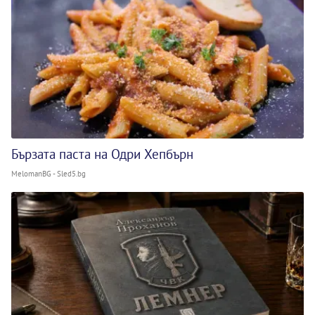
Бързата паста на Одри Хепбърн
MelomanBG - Sled5.bg