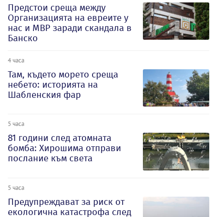
Предстои среща между
Организацията на евреите у
нас и МВР заради скандала в
Банско
4 часа
Там, където морето среща
небето: историята на
Шабленския фар
5 часа
81 години след атомната
бомба: Хирошима отправи
послание към света
5 часа
Предупреждават за риск от
екологична катастрофа след