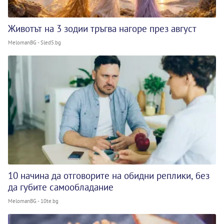
Животът на 3 зодии тръгва нагоре през август
MelomanBG - Sled5.bg
10 начина да отговорите на обидни реплики, без
да губите самообладание
MelomanBG - 10te.bg