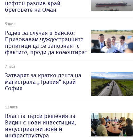
нефтен разлив край
бреговете на Оман
5 часа
Радев за случая в Банско:
Призовавам чуждестранните
политици да се запознаят с
фактите, преди да коментират
7 часа
Затварят за кратко лента на
магистрала „Тракия“ край
София
12 часа
Властта търси решения за
Видин с нови инвестиции,
индустриални зони и
инфраструктура