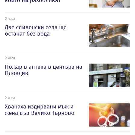
които ни разболяват
2 часа
Две сливенски села ще
останат без вода
2 часа
Пожар в аптека в центъра на
Пловдив
2 часа
Хванаха издирвани мъж и
жена във Велико Търново