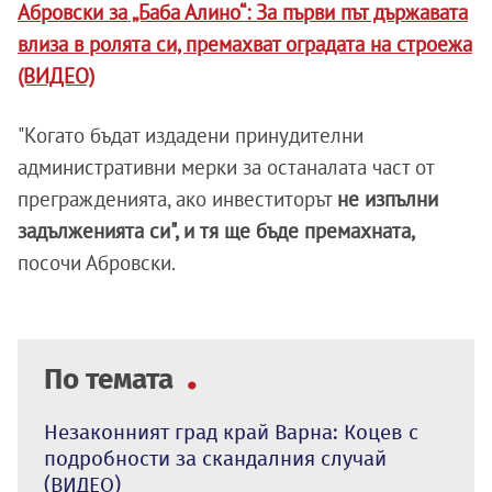
Абровски за „Баба Алино“: За първи път държавата
влиза в ролята си, премахват оградата на строежа
(ВИДЕО)
"Когато бъдат издадени принудителни
административни мерки за останалата част от
прегражденията, ако инвеститорът
не изпълни
задълженията си", и тя ще бъде премахната,
посочи Абровски.
По темата
Незаконният град край Варна: Коцев с
подробности за скандалния случай
(ВИДЕО)