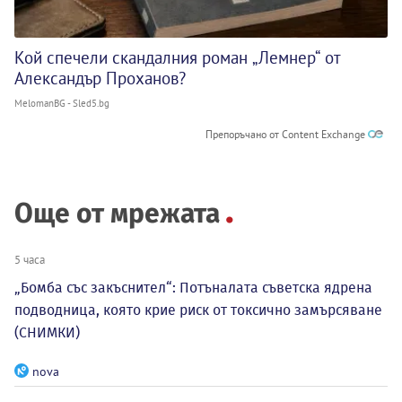
Кой спечели скандалния роман „Лемнер“ от
Александър Проханов?
MelomanBG - Sled5.bg
Препоръчано от Content Exchange
Още от мрежата
5 часа
„Бомба със закъснител“: Потъналата съветска ядрена
подводница, която крие риск от токсично замърсяване
(СНИМКИ)
nova