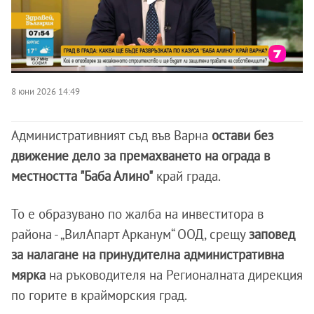
8 юни 2026 14:49
Административният съд във Варна
остави без
движение дело за премахването на ограда в
местността "Баба Алино"
край града.
То е образувано по жалба на инвеститора в
района - „ВилАпарт Арканум“ ООД, срещу
заповед
за налагане на принудителна административна
мярка
на ръководителя на Регионалната дирекция
по горите в крайморския град.