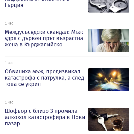
Гърция
1 час
Междусъседски скандал: Мъж
удря с дървен прът възрастна
жена в Кърджалийско
1 час
Обвиниха мъж, предизвикал
катастрофа с патрулка, а след
това се укрил
1 час
Шофьор с близо 3 промила
алкохол катастрофира в Нови
пазар