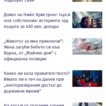
подобрят съня
Домът на Нийл Армстронг търси
нов собственик: историята зад
къщата за 430 хил. долара
„Животът за мен приключи“:
Жена загуби бебето си във
Варна, от „Майчин дом“ с
официална позиция
Какво ни каза правителството?
Имало ли е теч на данни при
„неоторизирания достъп до
държавни мрежи“
На косъм от трагедия заради