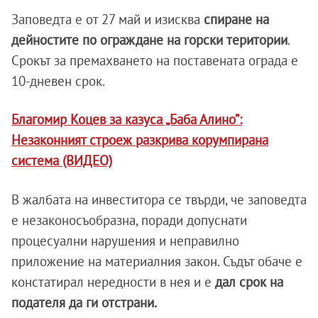
Заповедта е от 27 май и изисква
спиране на
дейностите по ограждане на горски територии
.
Срокът за премахването на поставената ограда е
10-дневен срок.
Благомир Коцев за казуса „Баба Алино”:
Незаконният строеж разкрива корумпирана
система (ВИДЕО)
В жалбата на инвеститора се твърди, че заповедта
е незаконосъобразна, поради допуснати
процесуални нарушения и неправилно
приложение на материалния закон. Съдът обаче е
констатирал нередности в нея и е
дал срок на
подателя да ги отстрани.