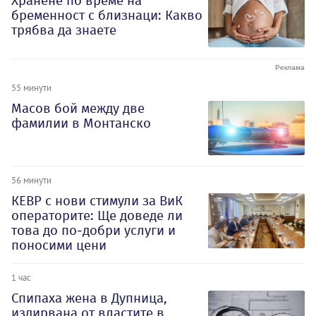
Хранене по време на
бременност с близнаци: Какво
трябва да знаете
55 минути
Масов бой между две
фамилии в Монтанско
56 минути
КЕВР с нови стимули за ВиК
операторите: Ще доведе ли
това до по-добри услуги и
поносими цени
1 час
Спипаха жена в Дупница,
издирвана от властите в