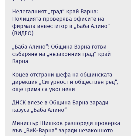
Нелегалният „град“ край Варна:
Полицията проверява офисите на
фирмата инвеститор в „Баба Алино”
(ВИДЕО)
„Баба Алино“: Община Варна готви
събаряне на „незаконния град“ край
Варна
Коцев отстрани шефа на общинската
дирекция „Сигурност и обществен ред“,
още трима са уволнени
ДНСК влезе в Община Варна заради
казуса „Баба Алино“
Министър Шишков разпореди проверка
във „ВиК-Варна“ заради незаконното