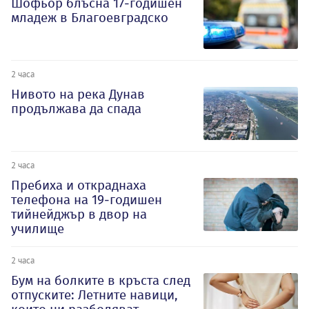
Шофьор блъсна 17-годишен
младеж в Благоевградско
2 часа
Нивото на река Дунав
продължава да спада
2 часа
Пребиха и откраднаха
телефона на 19-годишен
тийнейджър в двор на
училище
2 часа
Бум на болките в кръста след
отпуските: Летните навици,