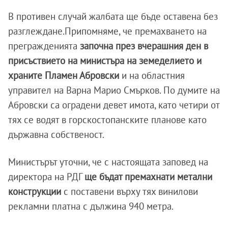
В противен случай жалбата ще бъде оставена без
разглеждане.Припомняме, че премахването на
прегражденията
започна през вчерашния ден в
присъствието на министъра на земеделието и
храните Пламен Абровски
и на областния
управител на Варна Марио Смърков. По думите на
Абровски са оградени девет имота, като четири от
тях се водят в горскостопанските планове като
държавна собственост.
Министърът уточни, че с настоящата заповед на
директора на РДГ
ще бъдат премахнати метални
конструкции
с поставени върху тях винилови
рекламни платна с дължина 940 метра.