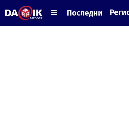
Реги
Последни