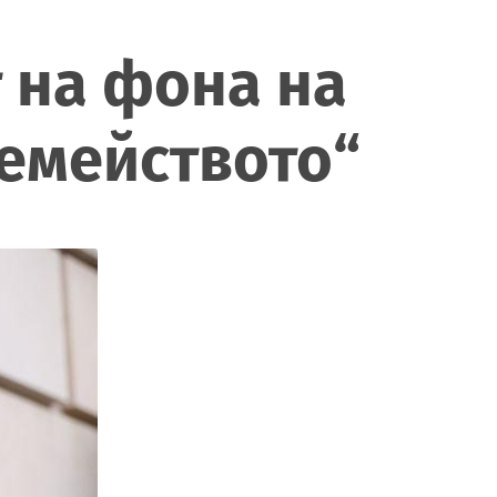
 на фона на
семейството“