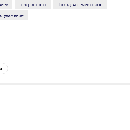
зиев
толерантност
Поход за семейството
о уважение
ram