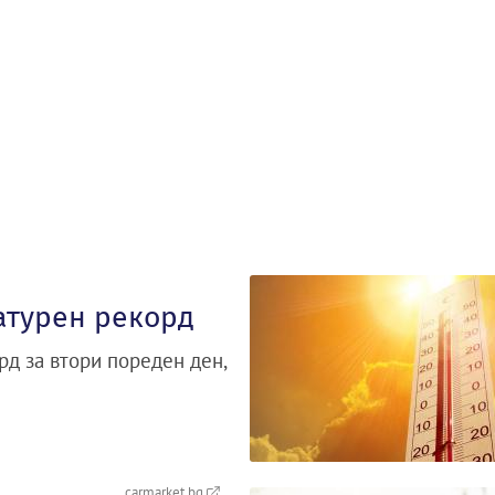
атурен рекорд
д за втори пореден ден,
carmarket.bg