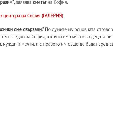
мразим“
, заявява кметът на София.
з центъра на София (ГАЛЕРИЯ)
всички сме свързани."
По думите му основната отговор
отят заедно за София, в която има място за децата ни 
, нужди и мечти, и с правото им също да бъдат сред с