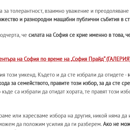
а за толерантност, взаимно уважение и преодоляване
жество и разнородни мащабни публични събития в с
одчерта, че
силата на София се крие именно в това, че
центъра на София по време на „София Прайд“ (ГАЛЕРИЯ
ия този уикенд. Където и да сте избрали да отидете -
ода за семейството, правите този избор, за да сте ср
къде са избрали да отидат хората, те правят този изб
раме или харесваме избора на другия, никой няма да 
можем да положим усилия да ги разберем.
Ако не мож