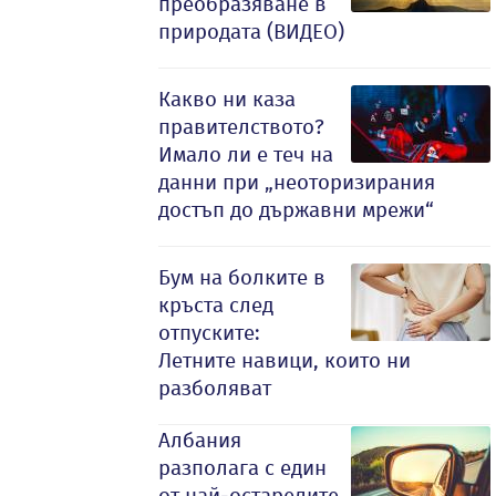
преобразяване в
природата (ВИДЕО)
Какво ни каза
правителството?
Имало ли е теч на
данни при „неоторизирания
достъп до държавни мрежи“
Бум на болките в
кръста след
отпуските:
Летните навици, които ни
разболяват
Албания
разполага с един
от най-остарелите