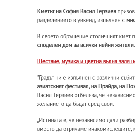
Кметът на София Васил Терзиев
призов
разделението в уикенд, изпълнен с
мно
В своето обръщение столичният кмет п
споделен дом за всички нейни жители.
Шествие, музика и цветна вълна заля 
"Градът ни е изпълнен с различни събит
азиатският фестивал, на Прайда, на Пох
Васил Терзиев отбеляза, че независимо 
желанието да бъдат сред свои.
„Истината е, че независимо дали разби
вместо да отричаме инакомислещите, 