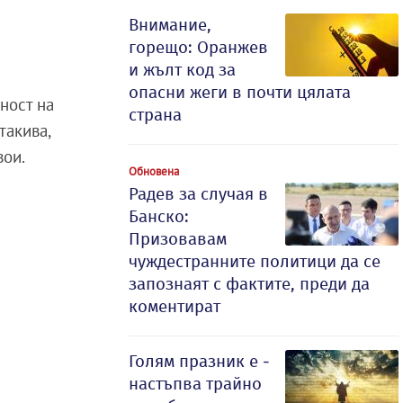
Внимание,
горещо: Оранжев
и жълт код за
опасни жеги в почти цялата
ност на
страна
такива,
вои.
Обновена
Радев за случая в
Банско:
Призовавам
чуждестранните политици да се
запознаят с фактите, преди да
коментират
Голям празник е -
настъпва трайно