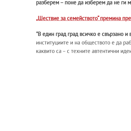
разберем – поне да изберем да не ги 
„Шествие за семейството“ премина пре
"В един град град всичко е свързано и 
институциите и на обществото е да раб
каквито са – с техните автентични идеи