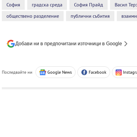
София
градска среда
София Прайд
Васил Тер
обществено разделение
публични събития
взаимн
Добави ни в предпочитани източници в Google
Последвайте ни
Google News
Facebook
Instag