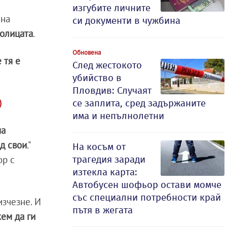
изгубите личните
 на
си документи в чужбина
толицата
.
Обновена
 тя е
След жестокото
убийство в
Пловдив: Случаят
)
се заплита, сред задържаните
има и непълнолетни
на
ед свои
."
На косъм от
трагедия заради
ор с
изтекла карта:
Автобусен шофьор остави момче
със специални потребности край
изчезне. И
пътя в жегата
ем да ги