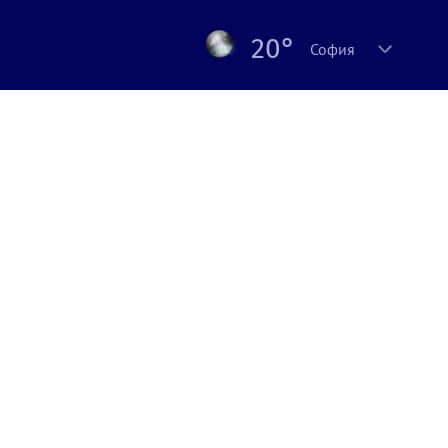
20°
София