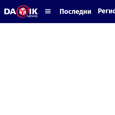
Реги
Последни