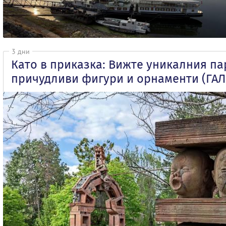
3 дни
Като в приказка: Вижте уникалния па
причудливи фигури и орнаменти (ГА