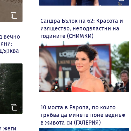
Сандра Бълок на 62: Красота и
изящество, неподвластни на
годините (СНИМКИ)
д вечно
ляни:
 църква
10 моста в Европа, по които
трябва да минете поне веднъж
в живота си (ГАЛЕРИЯ)
и жеги