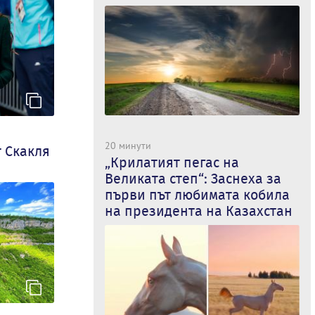
20 минути
т Скакля
„Крилатият пегас на
Великата степ“: Заснеха за
първи път любимата кобила
на президента на Казахстан