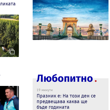
еликата
е
Любопитно
19 минути
Празник е: На този ден се
предвещава каква ще
бъде годината