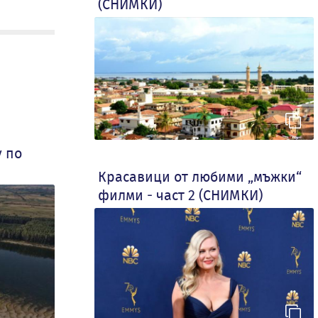
(СНИМКИ)
у по
Красавици от любими „мъжки“
филми - част 2 (СНИМКИ)