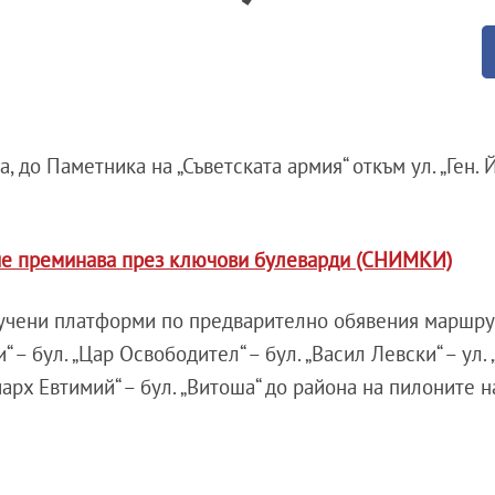
а, до Паметника на „Съветската армия“ откъм ул. „Ген. 
твие преминава през ключови булеварди (СНИМКИ)
звучени платформи по предварително обявения маршрут
“ – бул. „Цар Освободител“ – бул. „Васил Левски“ – ул. „
триарх Евтимий“ – бул. „Витоша“ до района на пилоните 