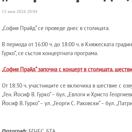
13 юни 2026 20:04
„София Прайд“ се проведе днес в столицата.
В периода от 16:00 ч. до 18:00 ч. в Княжеската градин
Гурко“, се състоя концертната програма.
„София Прайд“ започна с концерт в столицата, шес
От 18:30 ч. участниците се включиха в шествие с о
„Ген. Йосиф В. Гурко“ – бул. „Евлоги и Христо Георгиеви
Йосиф В. Гурко“ – ул. „Георги С. Раковски“ – бул. „Па
Фотограф:
БГНЕС, БТА