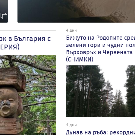
4 дни
Бижуто на Родопите сре
рк в България с
зелени гори и чудни по
ЛЕРИЯ)
Върховръх и Червената
(СНИМКИ)
4 дни
Дунав на ръба: рекордн