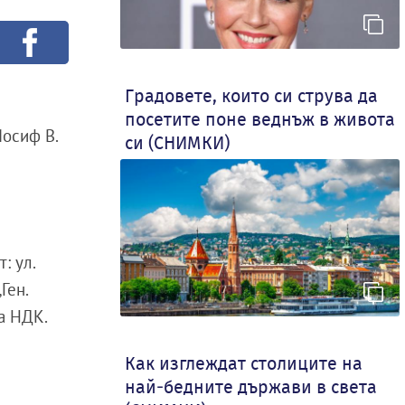
Градовете, които си струва да
посетите поне веднъж в живота
Йосиф В.
си (СНИМКИ)
: ул.
Ген.
на НДК.
Как изглеждат столиците на
най-бедните държави в света