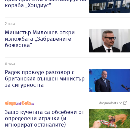
кораба „Хондиус“
2 часа
Министър Милошев откри
изложбата „Забравените
божества“
3 часа
Радев проведе разговор с
британския външен министър
за сигурността
dogsandcats.bg
Защо кучетата са обсебени от
определени играчки (и
игнорират останалите)