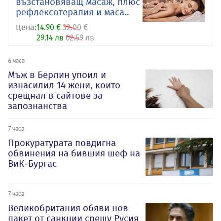
възстановяващ масаж, плюс
рефлексотерапия и маса..
Цена:
14.90 €
32.00 €
29.14 лв
62.59 лв
6 часа
Мъж в Берлин упоил и
изнасилил 14 жени, които
срещнал в сайтове за
запознанства
7 часа
Прокуратурата повдигна
обвинения на бившия шеф на
ВиК-Бургас
7 часа
Великобритания обяви нов
пакет от санкции срещу Русия