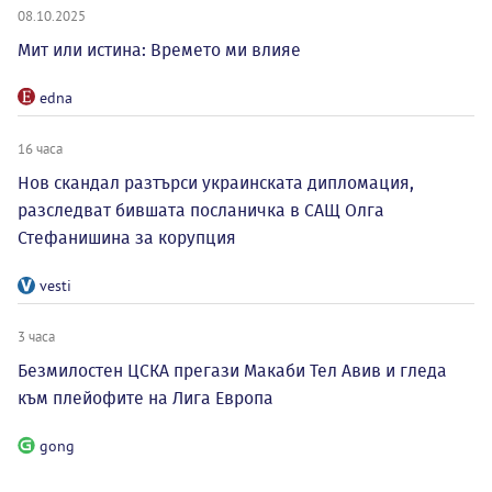
08.10.2025
Мит или истина: Времето ми влияе
edna
16 часа
Нов скандал разтърси украинската дипломация,
разследват бившата посланичка в САЩ Олга
Стефанишина за корупция
vesti
3 часа
Безмилостен ЦСКА прегази Макаби Тел Авив и гледа
към плейофите на Лига Европа
gong