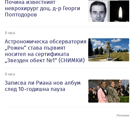
Почина известният
неврохирург доц. д-р Георги
Поптодоров
8 часа
Астрономическа обсерватория
„Рожен“ става първият
носител на сертификата
„Звезден обект №1“ (СНИМКИ)
8 часа
Записва ли Риана нов албум
след 10-годишна пауза