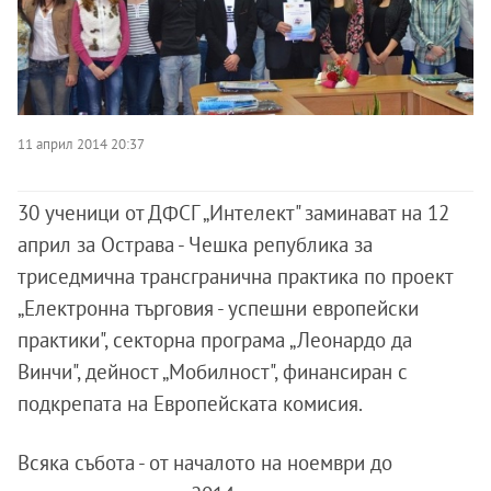
11 април 2014 20:37
30 ученици от ДФСГ „Интелект" заминават на 12
април за Острава - Чешка република за
триседмична трансгранична практика по проект
„Електронна търговия - успешни европейски
практики", секторна програма „Леонардо да
Винчи", дейност „Мобилност", финансиран с
подкрепата на Европейската комисия.
Всяка събота - от началото на ноември до