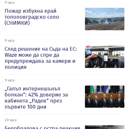
9 часа
Пожар избухна край
тополовградско село
(СНИМКИ)
9 часа
След решение на Съда на ЕС:
Waze може да спре да
предупреждава за камери и
полиция
9 часа
„Галъп интернешънъл
болкан“: 42% доверие за
кабинета „Радев“ през
първите 100 дни
10 часа
Белобрадова с остра реакция