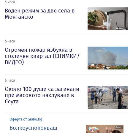
5 часа
Воден режим за две села в
Монтанско
6 часа
Огромен пожар избухна в
столичен квартал (СНИМКИ/
ВИДЕО)
6 часа
Около 100 души са загинали
при масовото нахлуване в
Сеута
Оферта от Grabo.bg
Болкоуспокояващ