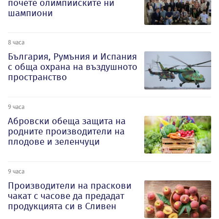
почете олимпийските ни
шампиони
8 часа
България, Румъния и Испания
с обща охрана на въздушното
пространство
9 часа
Абровски обеща защита на
родните производители на
плодове и зеленчуци
9 часа
Производители на праскови
чакат с часове да предадат
продукцията си в Сливен