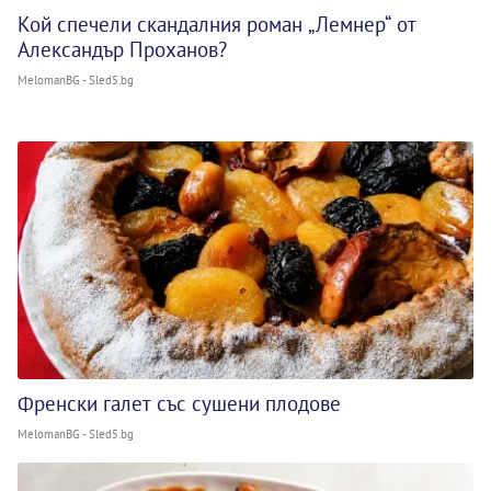
Кой спечели скандалния роман „Лемнер“ от
Александър Проханов?
MelomanBG - Sled5.bg
Френски галет със сушени плодове
MelomanBG - Sled5.bg