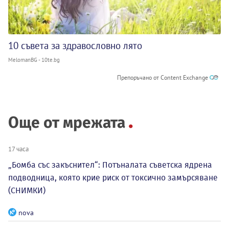
10 съвета за здравословно лято
MelomanBG - 10te.bg
Препоръчано от Content Exchange
Още от мрежата
17 часа
„Бомба със закъснител“: Потъналата съветска ядрена
подводница, която крие риск от токсично замърсяване
(СНИМКИ)
nova