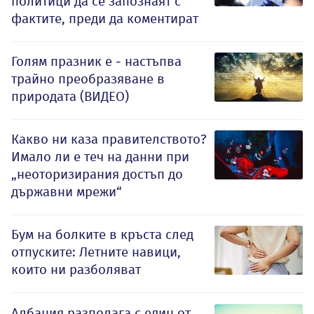
политици да се запознаят с
фактите, преди да коментират
Голям празник е - настъпва
трайно преобразяване в
природата (ВИДЕО)
Какво ни каза правителството?
Имало ли е теч на данни при
„неоторизирания достъп до
държавни мрежи“
Бум на болките в кръста след
отпуските: Летните навици,
които ни разболяват
Албания разполага с един от