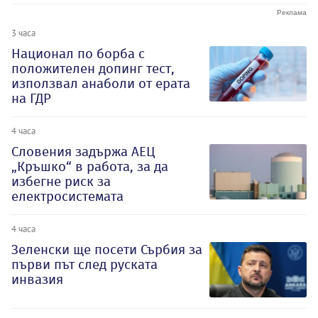
3 часа
Национал по борба с
положителен допинг тест,
използвал анаболи от ерата
на ГДР
4 часа
Словения задържа АЕЦ
„Кръшко“ в работа, за да
избегне риск за
електросистемата
4 часа
Зеленски ще посети Сърбия за
първи път след руската
инвазия