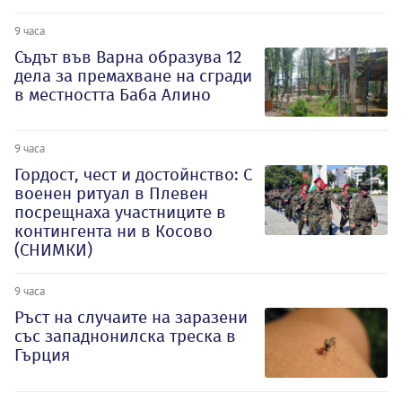
9 часа
Съдът във Варна образува 12
дела за премахване на сгради
в местността Баба Алино
9 часа
Гордост, чест и достойнство: С
военен ритуал в Плевен
посрещнаха участниците в
контингента ни в Косово
(СНИМКИ)
9 часа
Ръст на случаите на заразени
със западнонилска треска в
Гърция