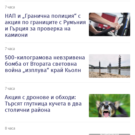
7 часа
НАП и „Гранична полиция“ с
акция по границите с Румъния
и Гърция за проверка на
камиони
7 часа
500-килограмова невзривена
бомба от Втората световна
война „изплува“ край Кьолн
7 часа
Акция с дронове и обходи:
Търсят глутница кучета в два
столични района
8 часа