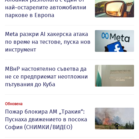
най-остарелите автомобилни
паркове в Европа
Meta разкри AI хакерска атака
по време на тестове, пуска нов
инструмент
МВнР настоятелно съветва да
не се предприемат неотложни
пътувания до Куба
Обновена
Пожар блокира АМ „Тракия“:
Пуснаха движението в посока
София (СНИМКИ/ВИДЕО)