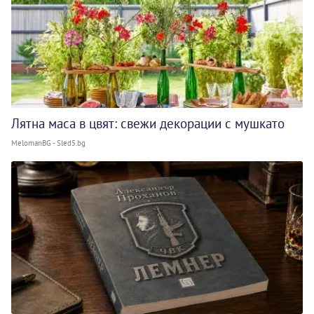
Лятна маса в цвят: свежи декорации с мушкато
MelomanBG - Sled5.bg