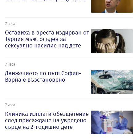
7 часа
Оставиха в ареста издирван от
Турция мъж, осъден за
сексуално насилие над дете
7 часа
Движението по пътя София-
Варна е възстановено
7 часа
Клиника изплати обезщетение
след присаждане на увредено
сърце на 2-годишно дете