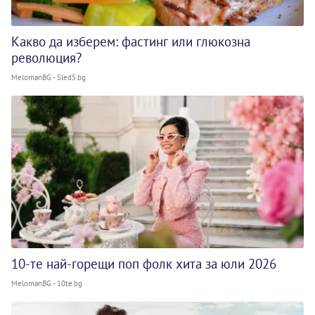
Какво да изберем: фастинг или глюкозна
революция?
MelomanBG - Sled5.bg
10-те най-горещи поп фолк хита за юли 2026
MelomanBG - 10te.bg