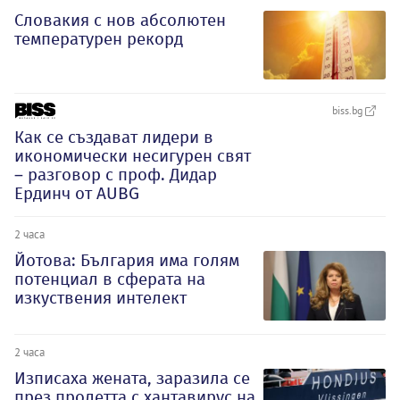
Словакия с нов абсолютен
температурен рекорд
biss.bg
Как се създават лидери в
икономически несигурен свят
– разговор с проф. Дидар
Ердинч от AUBG
2 часа
Йотова: България има голям
потенциал в сферата на
изкуствения интелект
2 часа
Изписаха жената, заразила се
през пролетта с хантавирус на